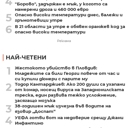
4
"Борово", задържан е мъж, у когото са
намерени дрога и 460 000 евро
5
Опасно високи температури днес, валежи и
гръмотевици утре
6
В 21 области за утре е обявен оранжев код за
опасно високи температури
Реклама
НАЙ-ЧЕТЕНИ
1
Жестокото убийство в Пловдив:
Младежите са били Георги повече от час и
си купили дюнери с парите му
2
Тодор Кантарджиев: Ако 200 души са ухапани
от комар, носещ вируса на Западнонилската
треска, един развива тежко усложнение,
засягащо мозъка
3
38-годишен мъж изчезна във водите на
язовир „Доспат“
4
УЕФА готви вот на недоверие срещу Джани
Инфантино