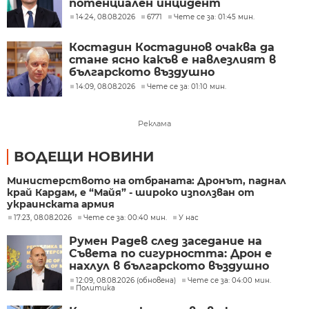
потенциален инцидент
14:24, 08.08.2026
6771
Чете се за: 01:45 мин.
Костадин Костадинов очаква да
стане ясно какъв е навлезлият в
българското въздушно
пространство дрон
14:09, 08.08.2026
Чете се за: 01:10 мин.
Реклама
ВОДЕЩИ НОВИНИ
Министерството на отбраната: Дронът, паднал
край Кардам, е “Майя” - широко използван от
украинската армия
17:23, 08.08.2026
Чете се за: 00:40 мин.
У нас
Румен Радев след заседание на
Съвета по сигурността: Дрон е
нахлул в българското въздушно
пространство
12:09, 08.08.2026 (обновена)
Чете се за: 04:00 мин.
Политика