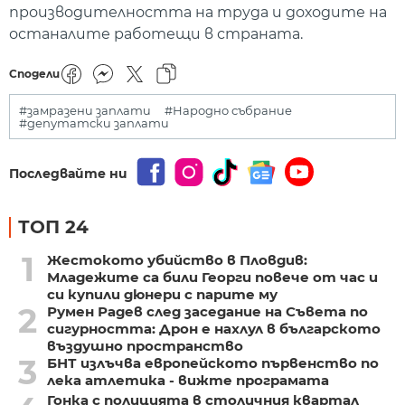
производителността на труда и доходите на
останалите работещи в страната.
Сподели
#замразени заплати
#Народно събрание
#депутатски заплати
Последвайте ни
ТОП 24
1
Жестокото убийство в Пловдив:
Младежите са били Георги повече от час и
си купили дюнери с парите му
2
Румен Радев след заседание на Съвета по
сигурността: Дрон е нахлул в българското
въздушно пространство
3
БНТ излъчва европейското първенство по
лека атлетика - вижте програмата
Гонка с полицията в столичния квартал