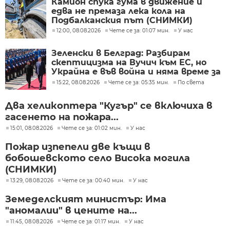
Камион спука гума в движение и
едва не премаза лека кола на
Подбалканския път (СНИМКИ)
12:00, 08.08.2026
Чете се за: 01:07 мин.
У нас
Зеленски в Белград: Разбирам
скептицизма на Вучич към ЕС, но
Украйна е във война и няма време за
скептицизъм
15:22, 08.08.2026
Чете се за: 05:35 мин.
По света
Два хеликоптера "Кугър" се включиха в
гасенето на пожара...
15:01, 08.08.2026
Чете се за: 01:02 мин.
У нас
Пожар изпепели две къщи в
бобошевското село Висока могила
(СНИМКИ)
13:29, 08.08.2026
Чете се за: 00:40 мин.
У нас
Земеделският министър: Има
"аномалии" в цените на...
11:45, 08.08.2026
Чете се за: 01:17 мин.
У нас