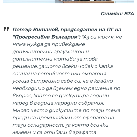
Снимки: БТА
Петър Витанов, председател на ПГ на
"Прогресивна България":
"Аз си мисля, че
няма нужда да привеждаме
допълнителни аргументи и
допълнителни мотиви за това
решение, защото всеки човек с капка
социална сетивност или емпатия
усеща вътрешно себе си, че е крайно
необходимо да вземем едно решение по
въпрос, който се дискутира години
наред в редица народни събрания.
Много често дискусиите по тази тема
преди са преминавали от сферата на
тази солидарност, за която всички
лелеем и са отивали в графата