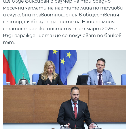
ще бъде фиксиран в размер на три средно
месечни заплати на наетите лица по трудови
и служебни правоотношения в обществения
сектор, съобразно данните на Националния
статистически институт от март 2026 г.
Възнагражденията ще се получават по банков
път.