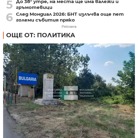
5
До 38° утре, на места ще има валежи и
гръмотевици
6
След Мондиал 2026: БНТ излъчва още пет
големи събития пряко
Реклама
ОЩЕ ОТ: ПОЛИТИКА