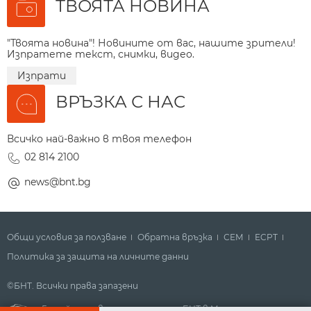
ТВОЯТА НОВИНА
"Твоята новина"! Новините от вас, нашите зрители!
Изпратете текст, снимки, видео.
Изпрати
ВРЪЗКА С НАС
Всичко най-важно в твоя телефон
02 814 2100
news@bnt.bg
Общи условия за ползване
Обратна връзка
СЕМ
ECPT
Политика за защита на личните данни
©БНТ. Всички права запазени
Гледайте новините за деня на БНТ в Метрото