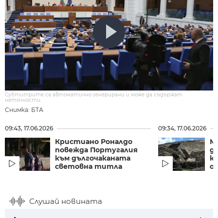
Субтитрите са автоматично генерирани и може да съдържат
неточности.
Снимка: БТА
09:43, 17.06.2026
09:34, 17.06.2026
Кристиано Роналдо
Ме
повежда Португалия
д
към дългочаканата
к
световна титла
ощ
Слушай новината