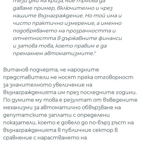
тези дни на криза, ние трябва да
даваме пример, включително и чрез
нашите възнаграждение. Но той има и
чисто практично измерение, а именно
подобряването на прозрачността и
отчетността в държавните финанси
и затова това, което правим е да
премахнем автоматизмите."
Витанов подчерта, че народните
представители не носят пряка отговорност
за значителното увеличение на
възнагражденията им през последните години.
По думите му това е резултат от въведените
механизми за автоматично обвързване на
депутатските заплати с определени
показатели, което е довело до по-бърз ръст на
възнагражденията в публичния сектор в
сравнение с нарастването на