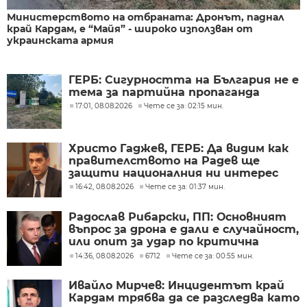
Министерството на отбраната: Дронът, паднал
край Кардам, е “Майя” - широко използван от
украинската армия
ГЕРБ: Сигурността на България не е
тема за партийна пропаганда
17:01, 08.08.2026
Чете се за: 02:15 мин.
Христо Гаджев, ГЕРБ: Да видим как
правителството на Радев ще
защити националния ни интерес
16:42, 08.08.2026
Чете се за: 01:37 мин.
Радослав Рибарски, ПП: Основният
въпрос за дрона е дали е случайност,
или опит за удар по критична
инфраструктура
14:36, 08.08.2026
6712
Чете се за: 00:55 мин.
Ивайло Мирчев: Инцидентът край
Кардам трябва да се разследва като