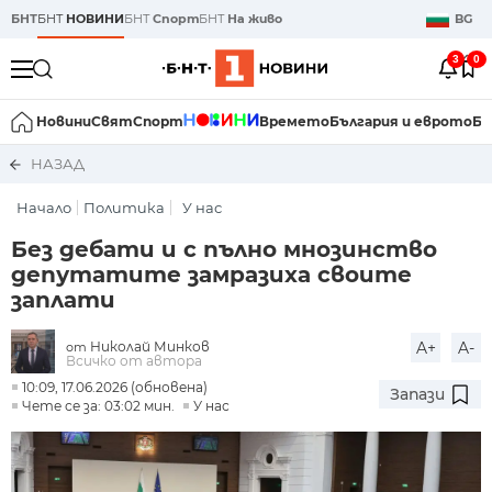
БНТ
БНТ
НОВИНИ
БНТ
Спорт
БНТ
На живо
BG
3
0
Новини
Свят
Спорт
Времето
България и еврото
Би
НАЗАД
Начало
Политика
У нас
Без дебати и с пълно мнозинство
депутатите замразиха своите
заплати
Николай Минков
A+
A-
от
Всичко от автора
10:09, 17.06.2026 (обновена)
Запази
Чете се за: 03:02 мин.
У нас