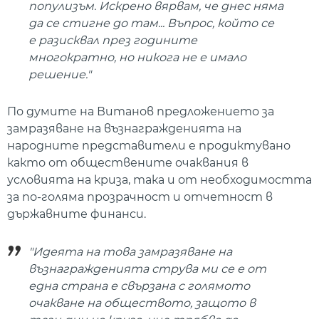
популизъм. Искрено вярвам, че днес няма
да се стигне до там... Въпрос, който се
е разисквал през годините
многократно, но никога не е имало
решение."
По думите на Витанов предложението за
замразяване на възнагражденията на
народните представители е продиктувано
както от обществените очаквания в
условията на криза, така и от необходимостта
за по-голяма прозрачност и отчетност в
държавните финанси.
"Идеята на това замразяване на
възнагражденията струва ми се е от
една страна е свързана с голямото
очакване на обществото, защото в