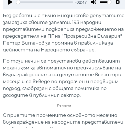
-02:47
Play
Mute
Setti
Без дебати и с пълно мнозинство депутатите
замразиха своите заплати. 193 народни
представители подкрепиха предложението на
председателя на ПГ на "Прогресивна България"
Петър Витанов за промяна в правилника за
дейността на Народното събрание.
По този начин се преустанови действащият
механизъм за автоматично преизчисляване на
възнагражденията на депутатите всеки три
месеца и се въведе по-прозрачен и предвидим
подход, съобразен с общата политика по
доходите в публичния сектор.
Реклама
С приетите промените основното месечно
възнаграждение на народните представители