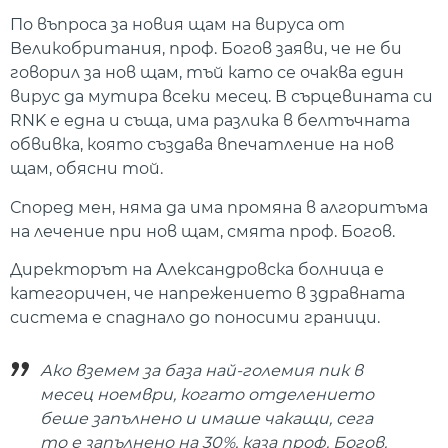
По въпроса за новия щам на вируса от
Великобритания, проф. Богов заяви, че не би
говорил за нов щам, тъй като се очаква един
вирус да мутира всеки месец. В сърцевината си
RNK е една и съща, има разлика в белтъчната
обвивка, която създава впечатление на нов
щам, обясни той.
Според мен, няма да има промяна в алгоритъма
на лечение при нов щам, смята проф. Богов.
Директорът на Александровска болница е
категоричен, че напрежението в здравната
система е спаднало до поносими граници.
Ако вземем за база най-големия пик в
месец ноември, когато отделението
беше запълнено и имаше чакащи, сега
то е запълнено на 30%, каза проф. Богов.