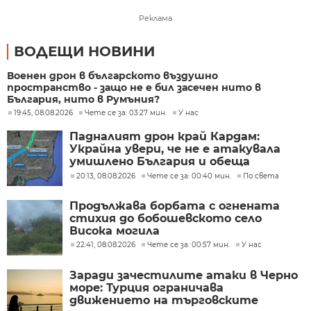
Реклама
ВОДЕЩИ НОВИНИ
Военен дрон в българското въздушно
пространство - защо не е бил засечен нито в
България, нито в Румъния?
19:45, 08.08.2026
Чете се за: 03:27 мин.
У нас
Падналият дрон край Кардам:
Украйна увери, че не е атакувала
умишлено България и обеща
разследване
20:13, 08.08.2026
Чете се за: 00:40 мин.
По света
Продължава борбата с огнената
стихия до бобошевското село
Висока могила
22:41, 08.08.2026
Чете се за: 00:57 мин.
У нас
Заради зачестилите атаки в Черно
море: Турция ограничава
движението на търговските