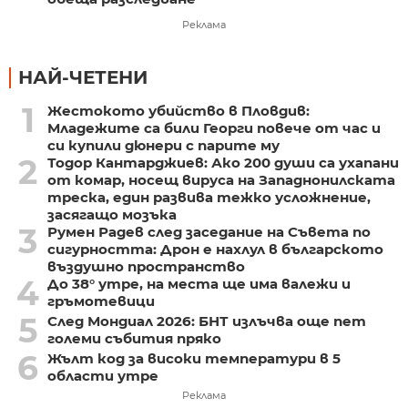
Реклама
НАЙ-ЧЕТЕНИ
1
Жестокото убийство в Пловдив:
Младежите са били Георги повече от час и
си купили дюнери с парите му
2
Тодор Кантарджиев: Ако 200 души са ухапани
от комар, носещ вируса на Западнонилската
треска, един развива тежко усложнение,
засягащо мозъка
3
Румен Радев след заседание на Съвета по
сигурността: Дрон е нахлул в българското
въздушно пространство
4
До 38° утре, на места ще има валежи и
гръмотевици
5
След Мондиал 2026: БНТ излъчва още пет
големи събития пряко
6
Жълт код за високи температури в 5
области утре
Реклама