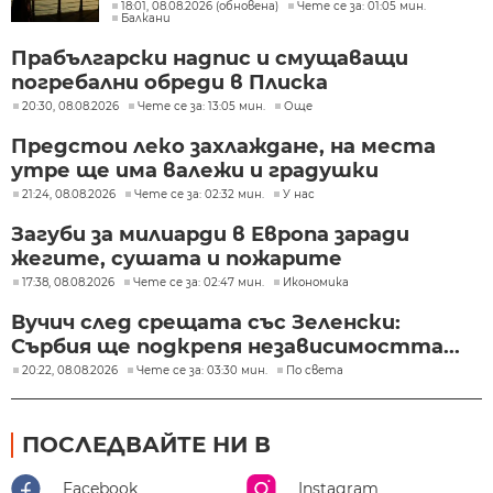
кораби
18:01, 08.08.2026 (обновена)
Чете се за: 01:05 мин.
Балкани
Прабългарски надпис и смущаващи
погребални обреди в Плиска
20:30, 08.08.2026
Чете се за: 13:05 мин.
Още
Предстои леко захлаждане, на места
утре ще има валежи и градушки
21:24, 08.08.2026
Чете се за: 02:32 мин.
У нас
Загуби за милиарди в Европа заради
жегите, сушата и пожарите
17:38, 08.08.2026
Чете се за: 02:47 мин.
Икономика
Вучич след срещата със Зеленски:
Сърбия ще подкрепя независимостта...
20:22, 08.08.2026
Чете се за: 03:30 мин.
По света
ПОСЛЕДВАЙТЕ НИ В
Facebook
Instagram