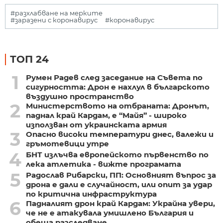
#разхлабване на мерките
#заразени с коронавирус
#коронавирус
ТОП 24
1
Румен Радев след заседание на Съвета по
сигурността: Дрон е нахлул в българското
въздушно пространство
2
Министерството на отбраната: Дронът,
паднал край Кардам, е “Майя” - широко
използван от украинската армия
3
Опасно високи температури днес, валежи и
гръмотевици утре
4
БНТ излъчва европейското първенство по
лека атлетика - вижте програмата
5
Радослав Рибарски, ПП: Основният въпрос за
дрона е дали е случайност, или опит за удар
по критична инфраструктура
6
Падналият дрон край Кардам: Украйна увери,
че не е атакувала умишлено България и
обеща разследване