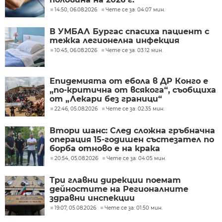
14:50, 06.08.2026
Чете се за: 04:07 мин.
В УМБАЛ Бургас спасиха пациент с
тежка легионелна инфекция
10:45, 06.08.2026
Чете се за: 03:12 мин.
Епидемията от ебола в ДР Конго е
„по-критична от всякога“, съобщиха
от „Лекари без граници“
22:46, 05.08.2026
Чете се за: 02:35 мин.
Втори шанс: След сложна гръбначна
операция 15-годишен състезател по
борба отново е на крака
20:54, 05.08.2026
Чете се за: 04:05 мин.
Три главни дирекции поемат
дейностите на Регионалните
здравни инспекции
19:07, 05.08.2026
Чете се за: 01:50 мин.