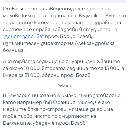
Play
Mute
Setti
Отварянето на заведения, ресторанти и
молове към днешна дата не е възможно, въпреки
че данните категорично сочат, че здравната
система се справя. Това заяви в студиото на
"Денят започва"
проф. Борис Богов,
изпълнителен директор на Александровска
болница.
Ако първата седмица на януари излекуваните
са около 10 000, втората седмица те са 15 000, а
вчера са 31 000, обясни проф. Богов.
Реклама
В България никога не е имало пълно затваряне,
като например във Франция. Мисля, че ако
мерките бяха по-строги, нямаше да го има
това първо място по смъртност на
Балканите, убеден е проф. Богов.