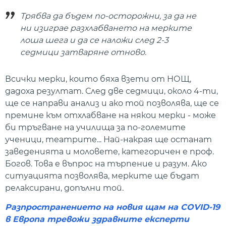
Трябва да бъдем по-осторожни, за да не
ни изиграе разхлабването на мерките
лоша шега и да се наложи след 2-3
седмици затваряне отново.
Всички мерки, които бяха взети от НОЩ,
дадоха резултат. След две седмици, около 4-ти,
ще се направи анализ и ако той позволява, ще се
премине към отхлабване на някои мерки - може
би тръгване на училища за по-големите
ученици, театрите... Най-накрая ще останат
заведенията и моловете, категоричен е проф.
Богов. Това е въпрос на търпение и разум. Ако
ситуацията позволява, мерките ще бъдат
релаксирани, допълни той.
Разпространението на новия щам на COVID-19
в Европа тревожи здравните експерти