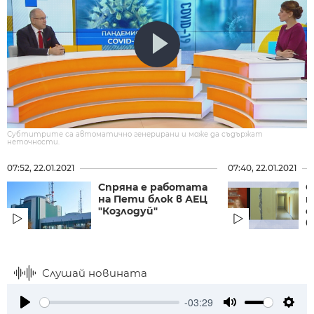
Субтитрите са автоматично генерирани и може да съдържат
неточности.
07:52, 22.01.2021
07:40, 22.01.2021
Спряна е работата
С
на Пети блок в АЕЦ
н
"Козлодуй"
о
б
Слушай новината
-03:29