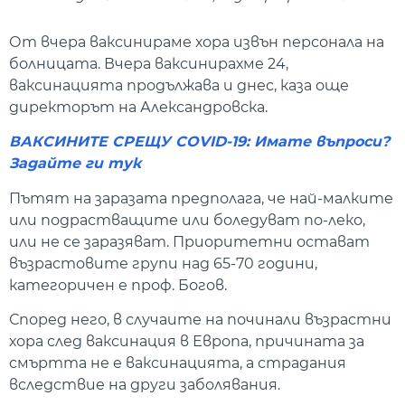
От вчера ваксинираме хора извън персонала на
болницата. Вчера ваксинирахме 24,
ваксинацията продължава и днес, каза още
директорът на Александровска.
ВАКСИНИТE СРЕЩУ COVID-19: Имате въпроси?
Задайте ги тук
Пътят на заразата предполага, че най-малките
или подрастващите или боледуват по-леко,
или не се заразяват. Приоритетни остават
възрастовите групи над 65-70 години,
категоричен е проф. Богов.
Според него, в случаите на починали възрастни
хора след ваксинация в Европа, причината за
смъртта не е ваксинацията, а страдания
вследствие на други заболявания.