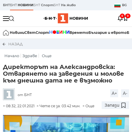
БНТ
БНТ
НОВИНИ
БНТ
Спорт
БНТ
На живо
BG
0
0
Новини
Свят
Спорт
Времето
България и еврото
Би
НАЗАД
Начало
Здраве
Още
Директорът на Александровска:
Отварянето на заведения и молове
към днешна дата не е възможно
A+
A-
БНТ
от
Запази
08:32, 22.01.2021
Чете се за: 03:42 мин.
Още