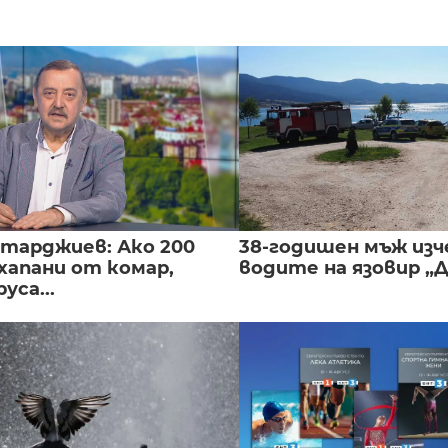
нтарджиев: Ако 200
38-годишен мъж изч
хапани от комар,
водите на язовир „
уса...