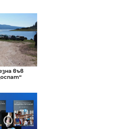
езна във
Доспат“