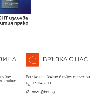
БНТ излъчва
бития пряко
ВИНА
ВРЪЗКА С НАС
т вас,
Всичко най-важно в твоя телефон
те текст,
02 814 2100
news@bnt.bg