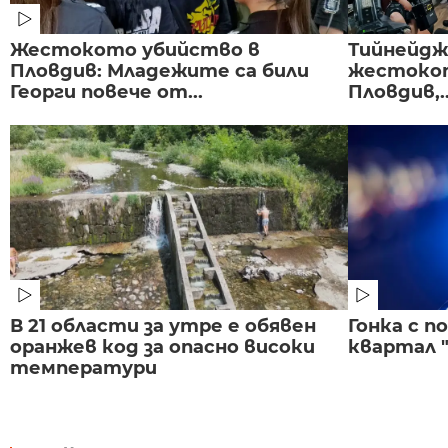
Жестокото убийство в
Тийнейдж
Пловдив: Младежите са били
жестокот
Георги повече от...
Пловдив,..
В 21 области за утре е обявен
Гонка с 
оранжев код за опасно високи
квартал "
температури