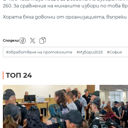
260. За сравнение на миналите избори по това в
Хората бяха доволни от организацията, въпреки че
Сподели
#обработване на протоколите
#Избори2023
#София
ТОП 24