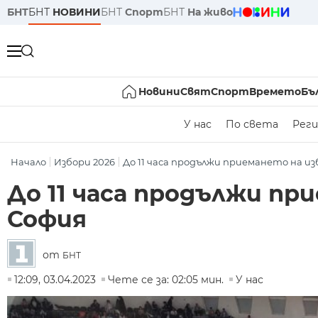
БНТ
БНТ
НОВИНИ
БНТ
Спорт
БНТ
На живо
Новини
Свят
Спорт
Времето
Бъ
У нас
По света
Реги
Начало
Избори 2026
До 11 часа продължи приемането на изб
До 11 часа продължи пр
София
от
БНТ
12:09, 03.04.2023
Чете се за: 02:05 мин.
У нас