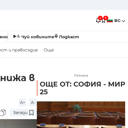
1
0
BG
ено
Чуй новините
Подкаст
ост и правосъдие
Още
книжа в
Реклама
ОЩЕ ОТ: СОФИЯ - МИР
25
A+
A-
Запази