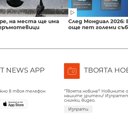
ре, на места ще има
След Мондиал 2026: 
 гръмотевици
още пет големи съ
T NEWS APP
ТВОЯТА НО
ажно в твоя телефон
"Твоята новина"! Новините о
нашите зрители! Изпрате
снимки, видео.
Изпрати