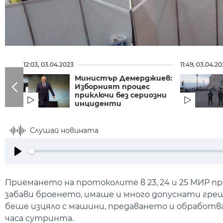
12:03, 03.04.2023
11:49, 03.04.2
Министър Демерджиев:
Изборният процес
приключи без сериозни
инциденти
Слушай новината
Play
Приемането на протоколите в 23, 24 и 25 МИР п
забави броенето, имаше и много допуснати греш
беше изцяло с машини, предаването и обработв
часа сутринта.