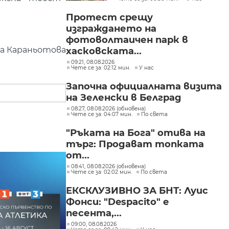
задължително
Протест срещу
изграждането на
фотоволтаичен парк в
на Караньотова
хасковската...
09:21, 08.08.2026
Чете се за: 02:12 мин.
У нас
Започна официалната визита
на Зеленски в Белград
08:27, 08.08.2026 (обновена)
Чете се за: 04:07 мин.
По света
"Ръката на Бога" отива на
търг: Продават топката
от...
08:41, 08.08.2026 (обновена)
Чете се за: 02:02 мин.
По света
ЕКСКЛУЗИВНО ЗА БНТ: Луис
Фонси: "Despacito" е
песента,...
09:00, 08.08.2026