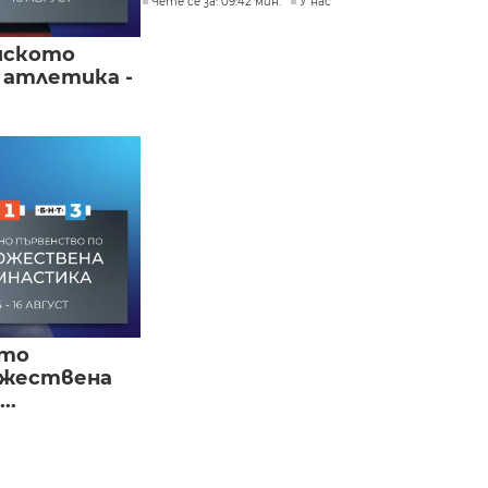
Чете се за: 09:42 мин.
У нас
йското
 атлетика -
ото
ожествена
..