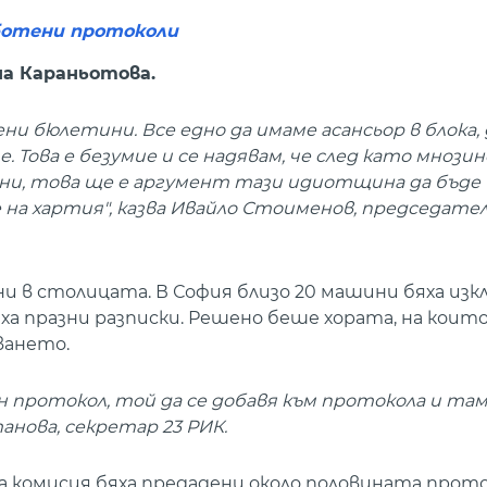
аботени протоколи
а Караньотова.
и бюлетини. Все едно да имаме асансьор в блока,
е. Това е безумие и се надявам, че след като мноз
ини, това ще е аргумент тази идиотщина да бъде
е на хартия", казва Ивайло Стоименов, председател
ни в столицата. В София близо 20 машини бяха изк
каха празни разписки. Решено беше хората, на кои
ването.
 протокол, той да се добавя към протокола и там
анова, секретар 23 РИК.
на комисия бяха предадени около половината прот