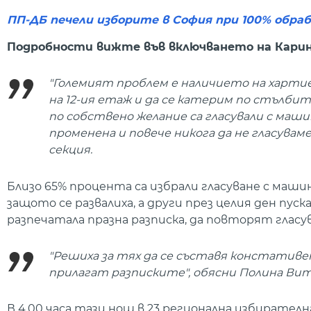
ПП-ДБ печели изборите в София при 100% обр
Подробности вижте във включването на Карин
"Големият проблем е наличието на хартиен
на 12-ия етаж и да се катерим по стълбит
по собствено желание са гласували с маш
променена и повече никога да не гласувам
секция.
Близо 65% процента са избрали гласуване с маши
защото се развалиха, а други през целия ден пус
разпечатала празна разписка, да повторят гласу
"Решиха за тях да се съставя констативен
прилагат разписките", обясни Полина Вит
В 4.00 часа тази нощ в 23 регионална избирател