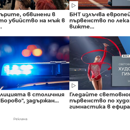
ърите, обвинени в
БНТ излъчва европе
о убийство на мъж в
първенство по лека
.
вижте...
полицията в столичния
Гледайте световн
Борово", задържан...
първенство по худ
гимнастика в ефира.
Реклама