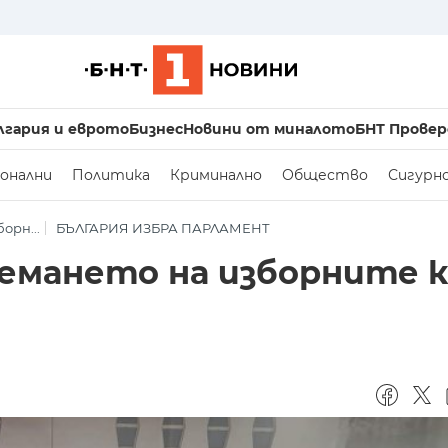
лгария и еврото
Бизнес
Новини от миналото
БНТ Провер
онални
Политика
Криминално
Общество
Сигурн
орн...
БЪЛГАРИЯ ИЗБРА ПАРЛАМЕНТ
иемането на изборните 