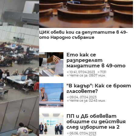
ЦИК обяви кои са депутатите в 49-
ото Народно събрание
Ето как се
разпределят
мандатите в 49-ото
Народно събрание
10:41, 07.04.2023
7131
Чете се за: 08:07 мин.
"В кадър": Как се броят
гласовете?
09:04, 07.04.2023
Чете се за: 02:45 мин.
ПП и ДБ обявяват
общите си действия
след изборите на 2
април
06:06, 07.04.2023