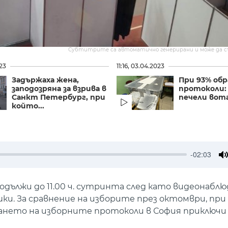
Субтитрите са автоматично генерирани и може да 
023
11:16, 03.04.2023
Задържаха жена,
При 93% об
заподозряна за взрива в
протоколи:
Санкт Петербург, при
печели вота
който...
-02:03
M
родължи до 11.00 ч. сутринта след като видеонаб
ки. За сравнение на изборите през октомври, пр
ането на изборните протоколи в София приключи 