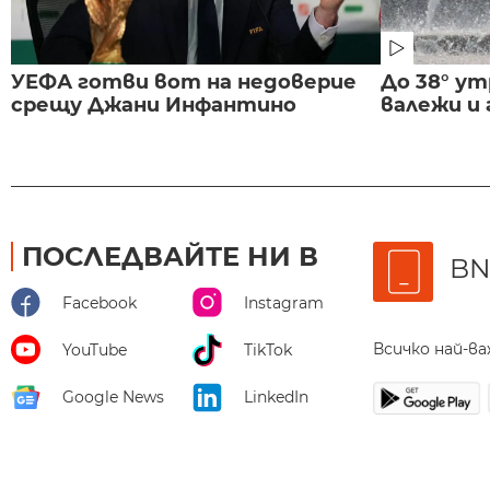
УЕФА готви вот на недоверие
До 38° ут
срещу Джани Инфантино
валежи и
ПОСЛЕДВАЙТЕ НИ В
BN
Facebook
Instagram
Всичко най-в
YouTube
TikTok
Google News
LinkedIn