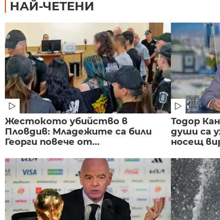
НАЙ-ЧЕТЕНИ
Жестокото убийство в
Тодор Ка
Пловдив: Младежите са били
души са у
Георги повече от...
носещ вир