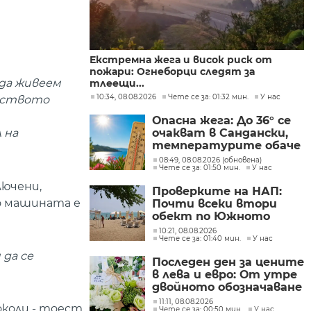
Екстремна жега и висок риск от
пожари: Огнеборци следят за
 да живеем
тлеещи...
10:34, 08.08.2026
Чете се за: 01:32 мин.
У нас
инството
Опасна жега: До 36° се
очакват в Сандански,
 на
температурите обаче
не са рекордни
08:49, 08.08.2026 (обновена)
Чете се за: 01:50 мин.
У нас
лючени,
Проверките на НАП:
то машината е
Почти всеки втори
обект по Южното
Черноморие е с
10:21, 08.08.2026
Чете се за: 01:40 мин.
У нас
нарушение
 да се
Последен ден за цените
в лева и евро: От утре
двойното обозначаване
вече не е
11:11, 08.08.2026
околи - тоест
Чете се за: 00:50 мин.
У нас