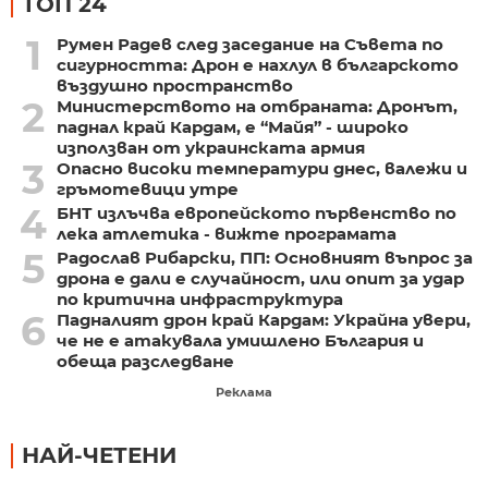
ТОП 24
1
Румен Радев след заседание на Съвета по
сигурността: Дрон е нахлул в българското
въздушно пространство
2
Министерството на отбраната: Дронът,
паднал край Кардам, е “Майя” - широко
използван от украинската армия
3
Опасно високи температури днес, валежи и
гръмотевици утре
4
БНТ излъчва европейското първенство по
лека атлетика - вижте програмата
5
Радослав Рибарски, ПП: Основният въпрос за
дрона е дали е случайност, или опит за удар
по критична инфраструктура
6
Падналият дрон край Кардам: Украйна увери,
че не е атакувала умишлено България и
обеща разследване
Реклама
НАЙ-ЧЕТЕНИ