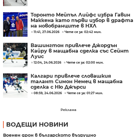
Торонто Мейпъл Лийфс избра Гавин
Маккена като първи избор в драфта
на новобранците в НХЛ
11:41, 27.06.2026
Чете се за: 02:42 мин.
Вашингтон привлече Джордън
Кайру в мащабна сделка със Сейнт
Луис
12:04, 24.06.2026
Чете се за: 02:00 мин.
Калгари привлече словашкия
талант Симон Немец в мащабна
сделка с Ню Джърси
08:59, 24.06.2026
Чете се за: 01:27 мин.
Реклама
ВОДЕЩИ НОВИНИ
Военен дрон в българското въздушно