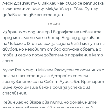
Леон Драйзайтл и Зак Хайман също се разписаха,
а капитанът Конър МакДейвид и Еван Бушар
добавиха по две асистенции.
Реклама
Избраният под номер 1 в драфта на новаците
през миналото лято Конър Бедард даде аванс
на Чикаго с 12-ия си гол за сезона в 3:21 минута на
двубоя, но неговият отбор допусна обрат, а с
това и седмо последователно поражение като
гост.
Лукас Реймонд и Микаел Расмусен се отличиха с
по гол и асистенция, а Детройт спечели
гостуването си на Сейнт Луис с 6:4. Вратарят
Виле Хусо имаше важна роля за успеха с 33
спасявания.
Кевин Хейнс вкара два пъти, но домакините