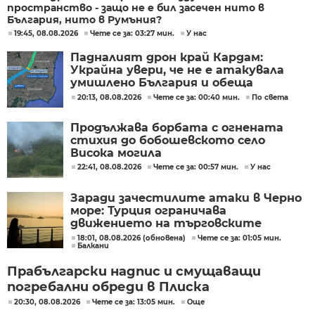
пространство - защо не е бил засечен нито в
България, нито в Румъния?
19:45, 08.08.2026
Чете се за: 03:27 мин.
У нас
Падналият дрон край Кардам:
Украйна увери, че не е атакувала
умишлено България и обеща
разследване
20:13, 08.08.2026
Чете се за: 00:40 мин.
По света
Продължава борбата с огнената
стихия до бобошевското село
Висока могила
22:41, 08.08.2026
Чете се за: 00:57 мин.
У нас
Заради зачестилите атаки в Черно
море: Турция ограничава
движението на търговските
кораби
18:01, 08.08.2026 (обновена)
Чете се за: 01:05 мин.
Балкани
Прабългарски надпис и смущаващи
погребални обреди в Плиска
20:30, 08.08.2026
Чете се за: 13:05 мин.
Още