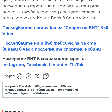
допуснаха обрат от 4:3 с три попадения в
последната третина, а с това и четвърта
поредна загуба, като след срещата старши
треньорът им Крейг Берюб беше уволнен.
Последвайте нашия канал "Спорт по БНТ" във
Viber
Последвайте ни и във Фейсбук, за да сте
винаги в час с последните спортни новини
Намерете БНТ в социалните мрежи:
Instagram
,
Facebook
,
LinkedIn
,
TikTok
Сподели
#Крейг Берюб
#Едмънтън
#Хокей
#Национална хокейна лига
#детройт
#Сейнт Луис
#Чикаго