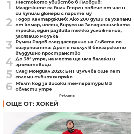
1
Жестокото убийство в Пловдив:
Младежите са били Георги повече от час и
си купили дюнери с парите му
2
Тодор Кантарджиев: Ако 200 души са ухапани
от комар, носещ вируса на Западнонилската
треска, един развива тежко усложнение,
засягащо мозъка
3
Румен Радев след заседание на Съвета по
сигурността: Дрон е нахлул в българското
въздушно пространство
4
До 38° утре, на места ще има валежи и
гръмотевици
5
След Мондиал 2026: БНТ излъчва още пет
големи събития пряко
6
Жълт код за високи температури в 5
области утре
Реклама
ОЩЕ ОТ: ХОКЕЙ