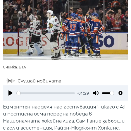
Снимка: БТА
Слушай новината
-01:29
Play
Mute
Setti
Едмънтън надделя над гостуващия Чикаго с 4:1
и постигна осма поредна победа в
Националната хокейна лига. Сам Гание завърши
с гол и асистенция, Райън-Нюджънт Хопкинс,