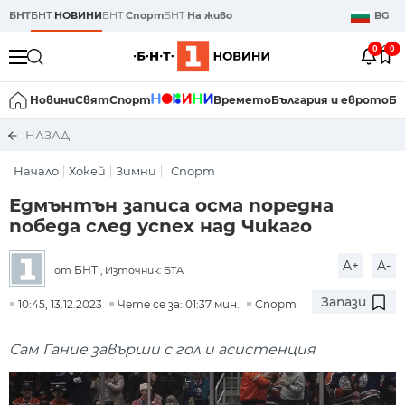
БНТ
БНТ
НОВИНИ
БНТ
Спорт
БНТ
На живо
BG
0
0
Новини
Свят
Спорт
Времето
България и еврото
Би
НАЗАД
Начало
Хокей
Зимни
Спорт
Едмънтън записа осма поредна
победа след успех над Чикаго
A+
A-
БНТ
от
, Източник: БТА
Запази
10:45, 13.12.2023
Чете се за: 01:37 мин.
Спорт
Сам Гание завърши с гол и асистенция