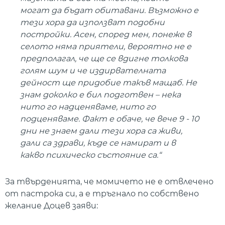
могат да бъдат обитавани. Възможно е
тези хора да използват подобни
постройки. Асен, според мен, понеже в
селото няма приятели, вероятно не е
предполагал, че ще се вдигне толкова
голям шум и че издирвателната
дейност ще придобие такъв мащаб. Не
знам доколко е бил подготвен – нека
нито го надценяваме, нито го
подценяваме. Факт е обаче, че вече 9 - 10
дни не знаем дали тези хора са живи,
дали са здрави, къде се намират и в
какво психическо състояние са.“
За твърденията, че момичето не е отвлечено
от пастрока си, а е тръгнало по собствено
желание Доцев заяви: