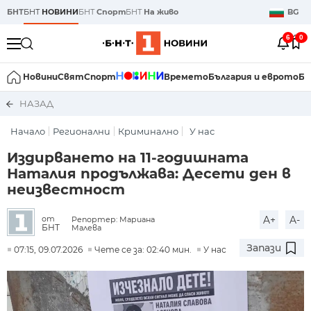
БНТ
БНТ
НОВИНИ
БНТ
Спорт
БНТ
На живо
BG
6
0
Новини
Свят
Спорт
Времето
България и еврото
Би
НАЗАД
Начало
Регионални
Криминално
У нас
Издирването на 11-годишната
Наталия продължава: Десети ден в
неизвестност
A+
A-
от
Репортер: Мариана
БНТ
Малева
Запази
07:15, 09.07.2026
Чете се за: 02:40 мин.
У нас