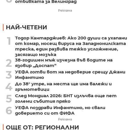
отбивката за Велинград
Реклама
НАЙ-ЧЕТЕНИ
1
Тодор Кантарджиев: Ако 200 души са ухапани
от комар, носещ вируса на Западнонилската
треска, един развива тежко усложнение,
засягащо мозъка
2
38-годишен мъж изчезна във водите на
язовир „Доспат“
3
УЕФА готви вот на недоверие срещу Джани
Инфантино
4
До 38° утре, на места ще има валежи и
гръмотевици
5
След Мондиал 2026: БНТ излъчва още пет
големи събития пряко
6
УЕФА поздрави Инфантино, но свали
доверието си от ФИФА
Реклама
ОЩЕ ОТ: РЕГИОНАЛНИ