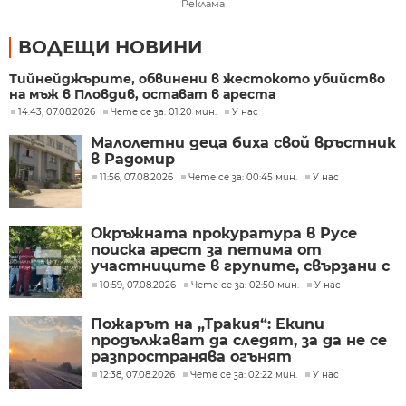
Реклама
ВОДЕЩИ НОВИНИ
Тийнейджърите, обвинени в жестокото убийство
на мъж в Пловдив, остават в ареста
14:43, 07.08.2026
Чете се за: 01:20 мин.
У нас
Малолетни деца биха свой връстник
в Радомир
11:56, 07.08.2026
Чете се за: 00:45 мин.
У нас
Окръжната прокуратура в Русе
поиска арест за петима от
участниците в групите, свързани с
разбитата лаборатория за
10:59, 07.08.2026
Чете се за: 02:50 мин.
У нас
фентанил
Пожарът на „Тракия“: Екипи
продължават да следят, за да не се
разпространява огънят
12:38, 07.08.2026
Чете се за: 02:22 мин.
У нас