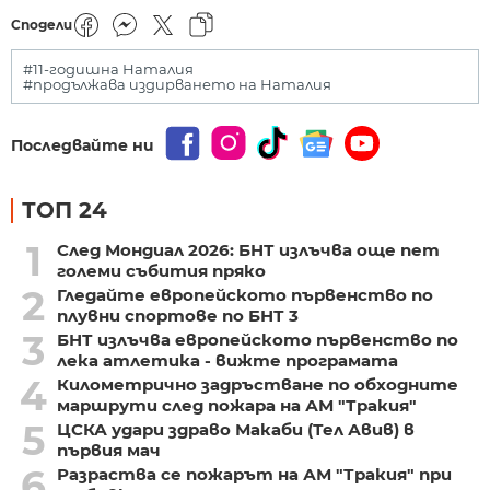
Сподели
#11-годишна Наталия
#продължава издирването на Наталия
Последвайте ни
ТОП 24
1
След Мондиал 2026: БНТ излъчва още пет
големи събития пряко
2
Гледайте европейското първенство по
плувни спортове по БНТ 3
3
БНТ излъчва европейското първенство по
лека атлетика - вижте програмата
4
Километрично задръстване по обходните
маршрути след пожара на АМ "Тракия"
5
ЦСКА удари здраво Макаби (Тел Авив) в
първия мач
6
Разраства се пожарът на АМ "Тракия" при