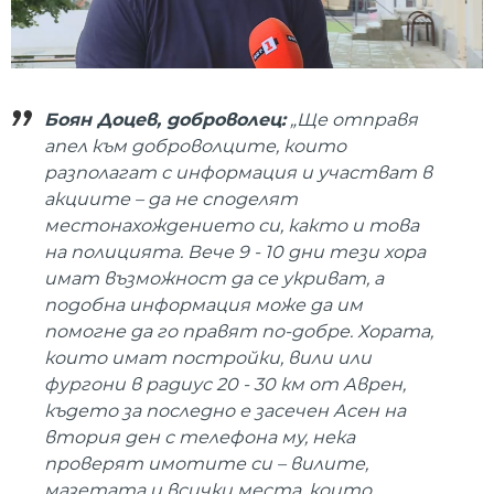
Боян Доцев, доброволец:
„Ще отправя
апел към доброволците, които
разполагат с информация и участват в
акциите – да не споделят
местонахождението си, както и това
на полицията. Вече 9 - 10 дни тези хора
имат възможност да се укриват, а
подобна информация може да им
помогне да го правят по-добре. Хората,
които имат постройки, вили или
фургони в радиус 20 - 30 км от Аврен,
където за последно е засечен Асен на
втория ден с телефона му, нека
проверят имотите си – вилите,
мазетата и всички места, които