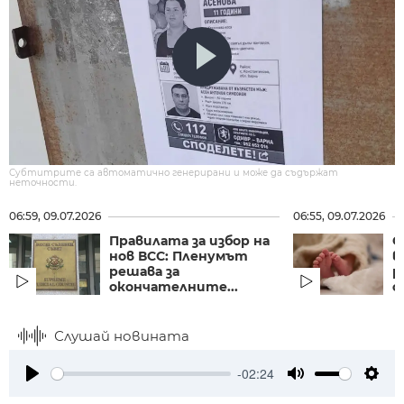
Субтитрите са автоматично генерирани и може да съдържат
неточности.
06:59, 09.07.2026
06:55, 09.07.2026
Правилата за избор на
С
нов ВСС: Пленумът
в
решава за
р
окончателните...
с
Слушай новината
-02:24
Play
Mute
Setti