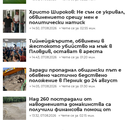
Христо Широков: Не съм се укривал,
обвинението срещу мен е
политически натиск
14:50, 07.08.2026
Чете се за: 02:55 мин.
Тийнейджърите, обвинени в
жестокото убийство на мъж в
Пловдив, остават в ареста
14:43, 07.08.2026
Чете се за: 01:20 мин.
Заради пропаднал общински път е
обявено частично бедствено
положение в Перник до 24 август
14:05, 07.08.2026
Чете се за: 01:30 мин.
Над 260 пострадали от
наводненията домакинства са
получили финансова помощ от
Социалното министерство
13:32, 07.08.2026
Чете се за: 02:15 мин.