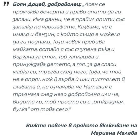
Боян Доцев, доброволец:
„Асен се
промъква вечерта и прави опити да ги
запали. Има данни, че е правил опити със
запалка по чаршафите. Казваме, че е
имало и бензин, с който също е можело
да ги подпали. Този човек пребива
майката, оставя я със счупена ръка и
вързана за стол. Той заплашва и
принуждава детето, а тя, за да спаси
майка си, тръгва след него. Това, че той
не е опрял нож в гърба ѝ или пистолет в
главата ѝ, не означава, че Наталия е
тръгнала след него доброволно или че,
видите ли, той просто си е „откраднал
булка“ от това село.“
Вижте повече в прякото включване на
Мариана Малева