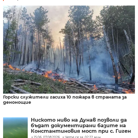
Горски служители гасиха 10 пожара в страната за
денонощие
Ниското ниво на Дунав позволи да
бъдат документирани базите на
Константиновия мост при с. Гиген
15:06, 07.08.2026
Чете се за: 02:22 мин.