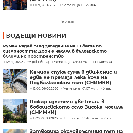
19:09, 28.07.2026
Чете се за: 01:35 мин.
Реклама
ВОДЕЩИ НОВИНИ
Румен Радев след заседание на Съвета по
сигурността: Дрон е нахлул в българското
въздушно пространство
12:09, 08.08.2026 (обновена)
Чете се за: 04:00 мин.
Политика
Камион спука гума в движение и
едва не премаза лека кола на
Подбалканския път (СНИМКИ)
12:00, 08.08.2026
Чете се за: 01:07 мин.
У нас
Пожар изпепели две къщи в
бобошевското село Висока могила
(СНИМКИ)
13:29, 08.08.2026
Чете се за: 00:40 мин.
У нас
Затвориха околовръстния път на