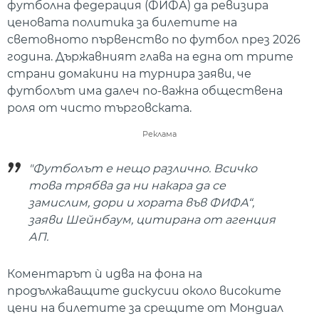
футболна федерация (ФИФА) да ревизира
ценовата политика за билетите на
световното първенство по футбол през 2026
година. Държавният глава на една от трите
страни домакини на турнира заяви, че
футболът има далеч по-важна обществена
роля от чисто търговската.
Реклама
"Футболът е нещо различно. Всичко
това трябва да ни накара да се
замислим, дори и хората във ФИФА“,
заяви Шейнбаум, цитирана от агенция
АП.
Коментарът ѝ идва на фона на
продължаващите дискусии около високите
цени на билетите за срещите от Мондиал