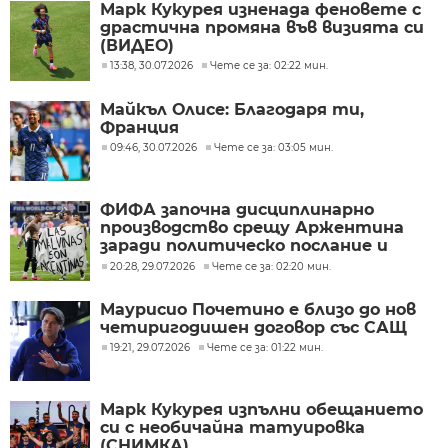
Марк Кукурея изненада феновете с
драстична промяна във визията си
(ВИДЕО)
13:38, 30.07.2026
Чете се за: 02:22 мин.
Майкъл Олисе: Благодаря ти,
Франция
09:46, 30.07.2026
Чете се за: 03:05 мин.
ФИФА започна дисциплинарно
производство срещу Аржентина
заради политическо послание и
ексцесии на Мондиал 2026
20:28, 29.07.2026
Чете се за: 02:20 мин.
Маурисио Почетино е близо до нов
четиригодишен договор със САЩ
19:21, 29.07.2026
Чете се за: 01:22 мин.
Марк Кукурея изпълни обещанието
си с необичайна татуировка
(СНИМКА)