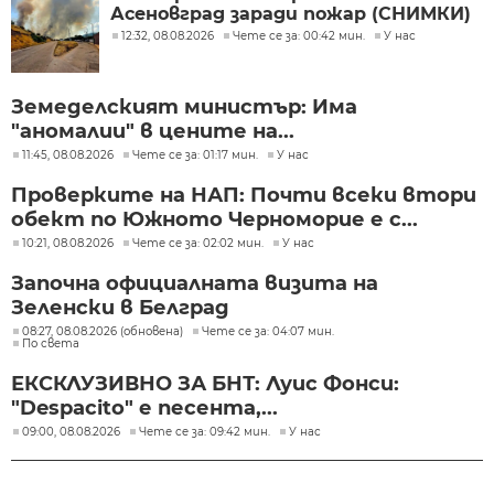
Асеновград заради пожар (СНИМКИ)
12:32, 08.08.2026
Чете се за: 00:42 мин.
У нас
Земеделският министър: Има
"аномалии" в цените на...
11:45, 08.08.2026
Чете се за: 01:17 мин.
У нас
Проверките на НАП: Почти всеки втори
обект по Южното Черноморие е с...
10:21, 08.08.2026
Чете се за: 02:02 мин.
У нас
Започна официалната визита на
Зеленски в Белград
08:27, 08.08.2026 (обновена)
Чете се за: 04:07 мин.
По света
ЕКСКЛУЗИВНО ЗА БНТ: Луис Фонси:
"Despacito" е песента,...
09:00, 08.08.2026
Чете се за: 09:42 мин.
У нас