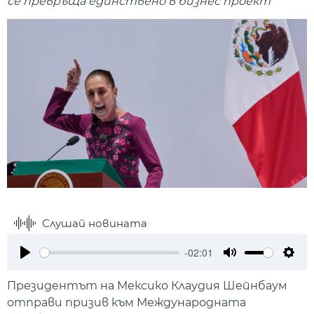
се превръща единствено в бизнес проект
Слушай новината
-02:01
Play
Mute
Setti
Президентът на Мексико Клаудия Шейнбаум
отправи призив към Международната