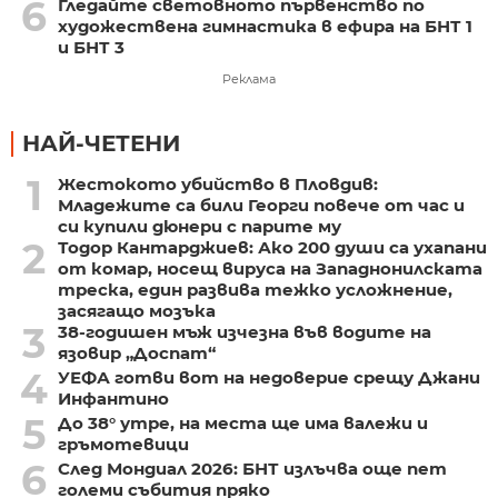
6
Гледайте световното първенство по
художествена гимнастика в ефира на БНТ 1
и БНТ 3
Реклама
НАЙ-ЧЕТЕНИ
1
Жестокото убийство в Пловдив:
Младежите са били Георги повече от час и
си купили дюнери с парите му
2
Тодор Кантарджиев: Ако 200 души са ухапани
от комар, носещ вируса на Западнонилската
треска, един развива тежко усложнение,
засягащо мозъка
3
38-годишен мъж изчезна във водите на
язовир „Доспат“
4
УЕФА готви вот на недоверие срещу Джани
Инфантино
5
До 38° утре, на места ще има валежи и
гръмотевици
6
След Мондиал 2026: БНТ излъчва още пет
големи събития пряко