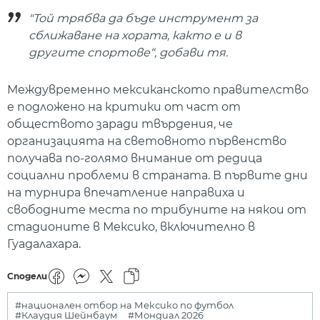
"Той трябва да бъде инструмент за
сближаване на хората, както е и в
другите спортове“, добави тя.
Междувременно мексиканското правителство
е подложено на критики от част от
обществото заради твърдения, че
организацията на световното първенство
получава по-голямо внимание от редица
социални проблеми в страната. В първите дни
на турнира впечатление направиха и
свободните места по трибуните на някои от
стадионите в Мексико, включително в
Гуадалахара.
Сподели
#национален отбор на Мексико по футбол
#Клаудия Шейнбаум
#Мондиал 2026