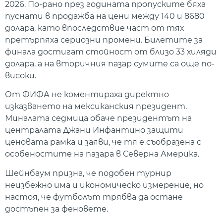
2026. По-рано през годината пропуските бяха
пуснати в продажба на цени между 140 и 8680
долара, като впоследствие част от тях
претърпяха сериозни промени. Билетите за
финала достигат стойност от близо 33 хиляди
долара, а на вторичния пазар сумите са още по-
високи.
От ФИФА не коментираха директно
изказването на мексиканския президент.
Миналата седмица обаче президентът на
централата Джани Инфантино защити
ценовата рамка и заяви, че тя е съобразена с
особеностите на пазара в Северна Америка.
Шейнбаум призна, че подобен турнир
неизбежно има и икономическо измерение, но
настоя, че футболът трябва да остане
достъпен за феновете.