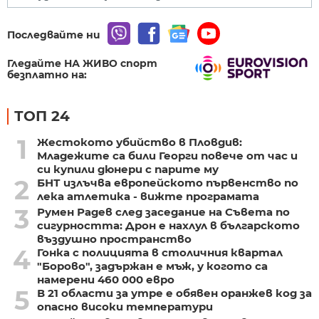
Последвайте ни
Гледайте НА ЖИВО спорт
безплатно на:
ТОП 24
1
Жестокото убийство в Пловдив:
Младежите са били Георги повече от час и
си купили дюнери с парите му
2
БНТ излъчва европейското първенство по
лека атлетика - вижте програмата
3
Румен Радев след заседание на Съвета по
сигурността: Дрон е нахлул в българското
въздушно пространство
4
Гонка с полицията в столичния квартал
"Борово", задържан е мъж, у когото са
намерени 460 000 евро
5
В 21 области за утре е обявен оранжев код за
опасно високи температури