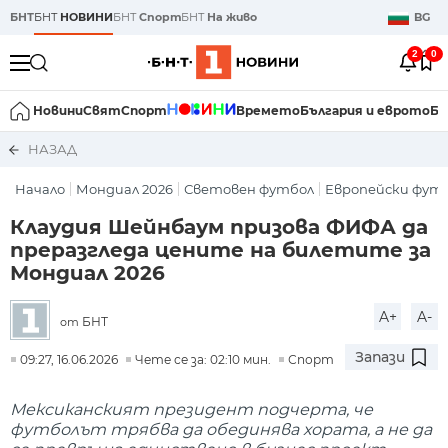
БНТ
БНТ
НОВИНИ
БНТ
Спорт
БНТ
На живо
BG
2
0
Новини
Свят
Спорт
Времето
България и еврото
Би
НАЗАД
Начало
Мондиал 2026
Световен футбол
Европейски фут
Клаудия Шейнбаум призова ФИФА да
преразгледа цените на билетите за
Мондиал 2026
A+
A-
БНТ
от
Запази
09:27, 16.06.2026
Чете се за: 02:10 мин.
Спорт
Мексиканският президент подчерта, че
футболът трябва да обединява хората, а не да