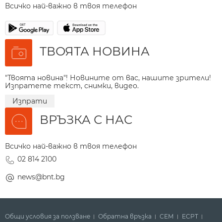
Всичко най-важно в твоя телефон
ТВОЯТА НОВИНА
"Твоята новина"! Новините от вас, нашите зрители!
Изпратете текст, снимки, видео.
Изпрати
ВРЪЗКА С НАС
Всичко най-важно в твоя телефон
02 814 2100
news@bnt.bg
Общи условия за ползване
Обратна връзка
СЕМ
ECPT