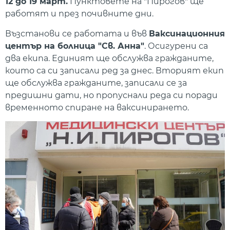
12 до 19 март.
Пунктовете на "Пирогов" ще
работят и през почивните дни.
Възстанови се работата и във
Ваксинационния
център на болница "Св. Анна"
. Осигурени са
два екипа. Единият ще обслужва гражданите,
които са си записали ред за днес. Вторият екип
ще обслужва гражданите, записали се за
предишни дати, но пропуснали реда си поради
временното спиране на ваксинирането.