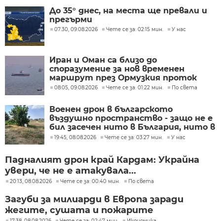
До 35° днес, на места ще превали и
прегърми
07:30, 09.08.2026
Чете се за: 02:15 мин.
У нас
Иран и Оман са близо до
споразумение за нов временен
маршрут през Ормузкия проток
08:05, 09.08.2026
Чете се за: 01:22 мин.
По света
Военен дрон в българското
въздушно пространство - защо не е
бил засечен нито в България, нито в
Румъния?
19:45, 08.08.2026
Чете се за: 03:27 мин.
У нас
Падналият дрон край Кардам: Украйна
увери, че не е атакувала...
20:13, 08.08.2026
Чете се за: 00:40 мин.
По света
Загуби за милиарди в Европа заради
жегите, сушата и пожарите
17:38, 08.08.2026
Чете се за: 02:47 мин.
Икономика