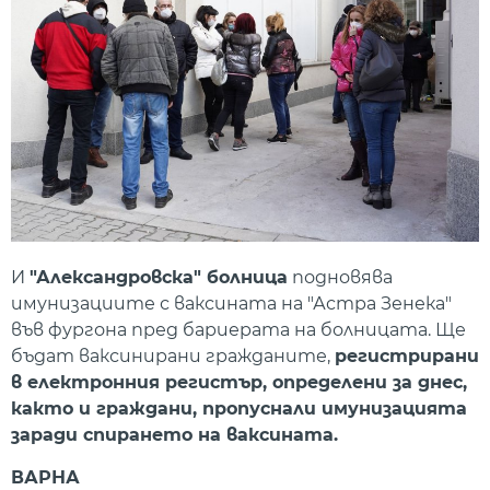
И
"Александровска" болница
подновява
имунизациите с ваксината на "Астра Зенека"
във фургона пред бариерата на болницата. Ще
бъдат ваксинирани гражданите,
регистрирани
в електронния регистър, определени за днес,
както и граждани, пропуснали имунизацията
заради спирането на ваксината.
ВАРНА