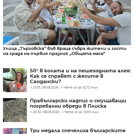
Улица „Търговска“ във Враца събра жители и гости
на града на първия празник „Общата маса“
50° в колата и на пешеходната алея:
Как се справят с жегите в
Сандански?
21:05, 08.08.2026
Чете се за: 02:12 мин.
Прабългарски надпис и смущаващи
погребални обреди в Плиска
20:30, 08.08.2026
Чете се за: 13:05 мин.
Три медала спечелиха българските