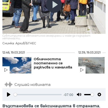
Субтитрите са автоматично генерирани и може да съдържат
неточности.
Снимка: Архив/БГНЕС
12:46, 19.03.2021
12:39, 19.03.2021
Облачността
постепенно се
разкъсва и намалява
Слушай новината
-07:00
Play
Mute
Setti
Възстановява се ваксинацията в страната
,