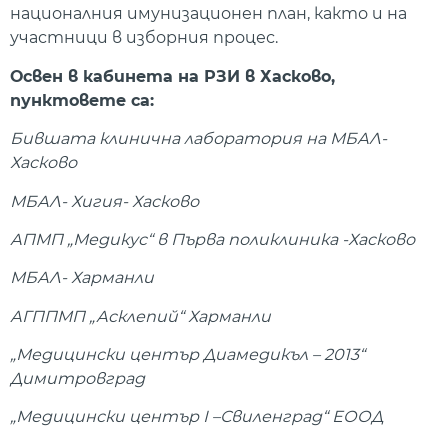
националния имунизационен план, както и на
участници в изборния процес.
Освен в кабинета на РЗИ в Хасково,
пунктовете са:
Бившата клинична лаборатория на МБАЛ-
Хасково
МБАЛ- Хигия- Хасково
АПМП „Медикус“ в Първа поликлиника -Хасково
МБАЛ- Харманли
АГППМП „Асклепий“ Харманли
„Медицински център Диамедикъл – 2013“
Димитровград
„Медицински център І –Свиленград“ ЕООД