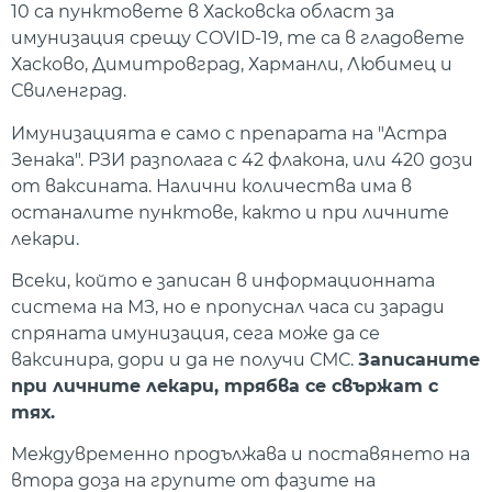
10 са пунктовете в Хасковска област за
имунизация срещу COVID-19, те са в гладовете
Хасково, Димитровград, Харманли, Любимец и
Свиленград.
Имунизацията е само с препарата на "Астра
Зенака". РЗИ разполага с 42 флакона, или 420 дози
от ваксината. Налични количества има в
останалите пунктове, както и при личните
лекари.
Всеки, който е записан в информационната
система на МЗ, но е пропуснал часа си заради
спряната имунизация, сега може да се
ваксинира, дори и да не получи СМС.
Записаните
при личните лекари, трябва се свържат с
тях.
Междувременно продължава и поставянето на
втора доза на групите от фазите на