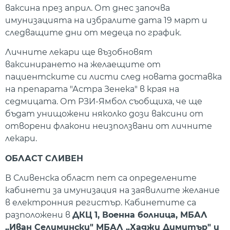
ваксина през април. От днес започва
имунизацията на избралите дата 19 март и
следващите дни от медеца по график.
Личните лекари ще възобновят
ваксинирането на желаещите от
пациентските си листи след новата доставка
на препарата "Астра Зенека" в края на
седмицата. От РЗИ-Ямбол съобщиха, че ще
бъдат унищожени няколко дози ваксини от
отворени флакони неизползвани от личните
лекари.
ОБЛАСТ СЛИВЕН
В Сливенска област пет са определените
кабинети за имунизация на заявилите желание
в електронния регистър. Кабинетите са
разположени в
ДКЦ 1, Военна болница, МБАЛ
„Иван Селимински" МБАЛ „Хаджи Димитър" и