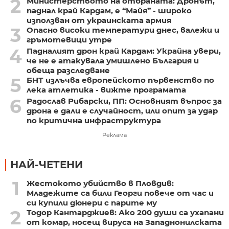
2
Министерството на отбраната: Дронът,
паднал край Кардам, е “Майя” - широко
използван от украинската армия
3
Опасно високи температури днес, валежи и
гръмотевици утре
4
Падналият дрон край Кардам: Украйна увери,
че не е атакувала умишлено България и
обеща разследване
5
БНТ излъчва европейското първенство по
лека атлетика - вижте програмата
6
Радослав Рибарски, ПП: Основният въпрос за
дрона е дали е случайност, или опит за удар
по критична инфраструктура
Реклама
НАЙ-ЧЕТЕНИ
1
Жестокото убийство в Пловдив:
Младежите са били Георги повече от час и
си купили дюнери с парите му
2
Тодор Кантарджиев: Ако 200 души са ухапани
от комар, носещ вируса на Западнонилската