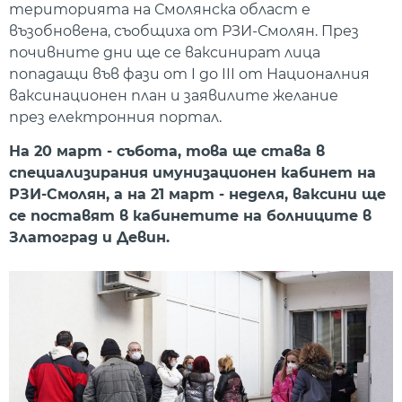
територията на Смолянска област е
възобновена, съобщиха от РЗИ-Смолян. През
почивните дни ще се ваксинират лица
попадащи във фази от I до III от Националния
ваксинационен план и заявилите желание
през електронния портал.
На 20 март - събота, това ще става в
специализирания имунизационен кабинет на
РЗИ-Смолян, а на 21 март - неделя, ваксини ще
се поставят в кабинетите на болниците в
Златоград и Девин.