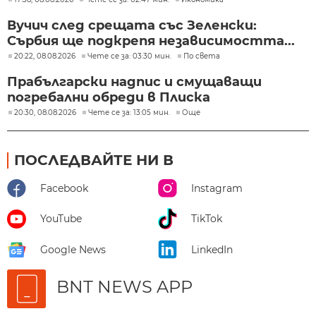
Вучич след срещата със Зеленски:
Сърбия ще подкрепя независимостта...
20:22, 08.08.2026
Чете се за: 03:30 мин.
По света
Прабългарски надпис и смущаващи
погребални обреди в Плиска
20:30, 08.08.2026
Чете се за: 13:05 мин.
Още
ПОСЛЕДВАЙТЕ НИ В
Facebook
Instagram
YouTube
TikTok
Google News
LinkedIn
BNT NEWS APP