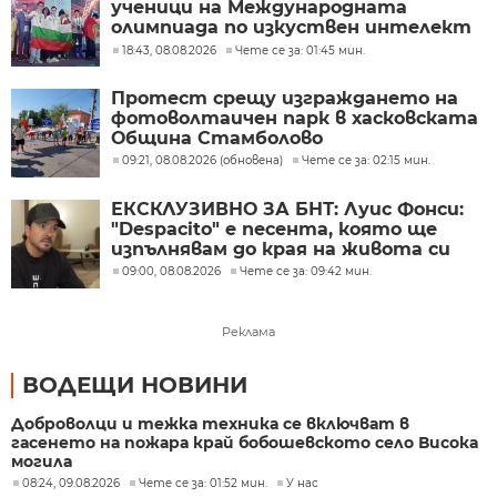
ученици на Международната
олимпиада по изкуствен интелект
в Казахстан
18:43, 08.08.2026
Чете се за: 01:45 мин.
Протест срещу изграждането на
фотоволтаичен парк в хасковската
Община Стамболово
09:21, 08.08.2026 (обновена)
Чете се за: 02:15 мин.
ЕКСКЛУЗИВНО ЗА БНТ: Луис Фонси:
"Despacito" е песента, която ще
изпълнявам до края на живота си
09:00, 08.08.2026
Чете се за: 09:42 мин.
Реклама
ВОДЕЩИ НОВИНИ
Доброволци и тежка техника се включват в
гасенето на пожара край бобошевското село Висока
могила
08:24, 09.08.2026
Чете се за: 01:52 мин.
У нас