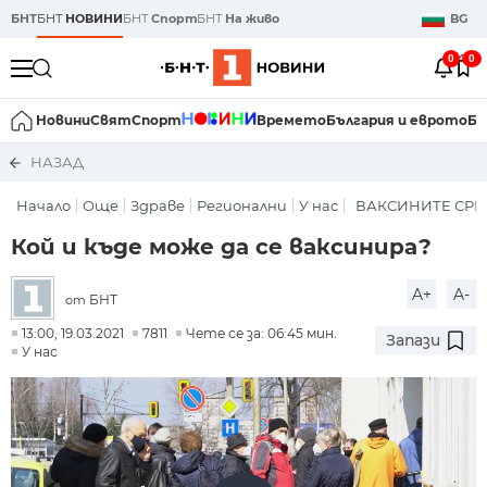
БНТ
БНТ
НОВИНИ
БНТ
Спорт
БНТ
На живо
BG
0
0
Новини
Свят
Спорт
Времето
България и еврото
Би
НАЗАД
Начало
Още
Здраве
Регионални
У нас
ВАКСИНИТE СРЕЩ
Кой и къде може да се ваксинира?
A+
A-
БНТ
от
13:00, 19.03.2021
7811
Чете се за: 06:45 мин.
Запази
У нас