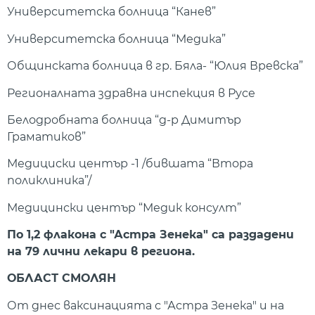
Университетска болница “Канев”
Университетска болница “Медика”
Общинската болница в гр. Бяла- “Юлия Вревска”
Регионалната здравна инспекция в Русе
Белодробната болница “д-р Димитър
Граматиков”
Медициски център -1 /бившата “Втора
поликлиника”/
Медицински център “Медик консулт”
По 1,2 флакона с "Астра Зенека" са раздадени
на 79 лични лекари в региона.
ОБЛАСТ СМОЛЯН
От днес ваксинацията с "Астра Зенека" и на