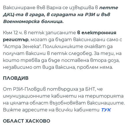
Ваксиниране във Варна се извършва в
петте
ДКЦ-та в града, в сградата на РЗИ и във
Военноморска болница.
Към 12 ч. в петък записаните
в електронния
регистър
, могат да бъдат ваксинирани само с
"Астра Зенека". Поликлиниките очакват да
получат ваксини в петък следобед. За тези, на
които трябва да бъде поставена втора доза,
независимо от вида ваксина, проблем няма.
ПЛОВДИВ
От РЗИ-Пловдив потвърдиха за БНТ, че
имунизационните кабинети на територията
на цялата област възобновяват ваксинациите.
Вижте адресите на всички кабинети
ТУК
ОБЛАСТ ХАСКОВО