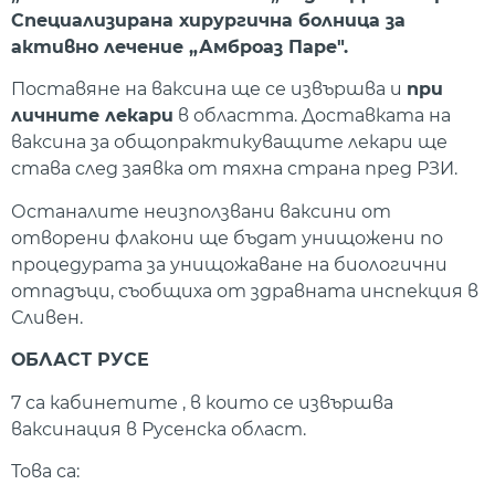
Специализирана хирургична болница за
активно лечение „Амброаз Паре".
Поставяне на ваксина ще се извършва и
при
личните лекари
в областта. Доставката на
ваксина за общопрактикуващите лекари ще
става след заявка от тяхна страна пред РЗИ.
Останалите неизползвани ваксини от
отворени флакони ще бъдат унищожени по
процедурата за унищожаване на биологични
отпадъци, съобщиха от здравната инспекция в
Сливен.
ОБЛАСТ РУСЕ
7 са кабинетите , в които се извършва
ваксинация в Русенска област.
Това са: