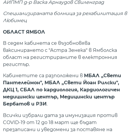
АИПМП д-р Васка Арнаудов Свиленград
Специализираната болница за рехабилитация в
Любимец
ОБЛАСТ ЯМБОЛ
В седем кабинета се възобновява
ваксинирането с "Астра Зенека" в Ямболска
област на регистрираните в електронния
регистър.
Кабинетите са разположени в
МБАЛ „Свети
Пантелеймон", МБАЛ „Свети Йоан Рилски",
ДКЦ 1, СБАЛ по кардиология, Кардиологичен
медицински център, Медицински център
Бербатов и РЗИ
.
Всички избрали дата за имунизация против
COVID-19 от 12 до 18 март ще бъдат
презаписани и уведомени за поставяне на