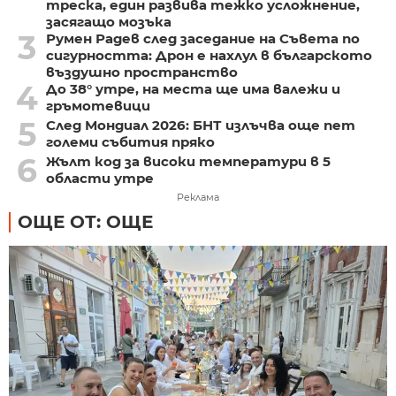
треска, един развива тежко усложнение,
засягащо мозъка
3
Румен Радев след заседание на Съвета по
сигурността: Дрон е нахлул в българското
въздушно пространство
4
До 38° утре, на места ще има валежи и
гръмотевици
5
След Мондиал 2026: БНТ излъчва още пет
големи събития пряко
6
Жълт код за високи температури в 5
области утре
Реклама
ОЩЕ ОТ: ОЩЕ