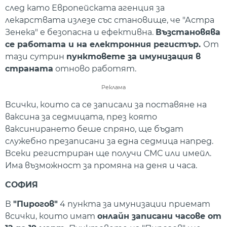
след като Европейската агенция за
лекарствата излезе със становище, че "Астра
Зенека" е безопасна и ефективна.
Възстановява
се работата и на електронния регистър.
От
тази сутрин
пунктовете за имунизация в
страната
отново работят.
Реклама
Всички, които са се записали за поставяне на
ваксина за седмицата, през която
ваксинирането беше спряно, ще бъдат
служебно презаписани за една седмица напред.
Всеки регистриран ще получи СМС или имейл.
Има възможност за промяна на деня и часа.
СОФИЯ
В
"Пирогов"
4 пункта за имунизации приемат
всички, които имат
онлайн записани часове от