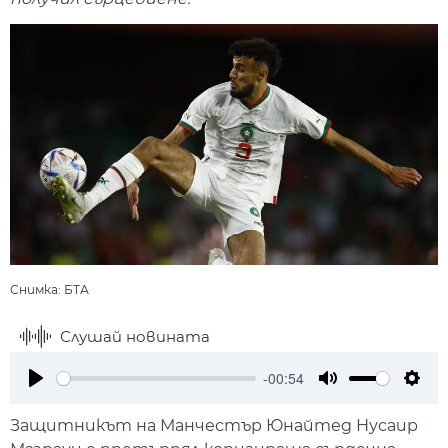
Снимка: БТА
Слушай новината
-00:54
Play
Mute
Setti
Защитникът на Манчестър Юнайтед Нусаир