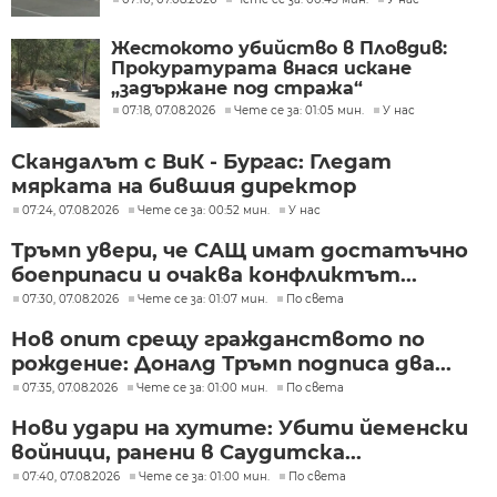
Жестокото убийство в Пловдив:
Прокуратурата внася искане
„задържане под стража“
07:18, 07.08.2026
Чете се за: 01:05 мин.
У нас
Скандалът с ВиК - Бургас: Гледат
мярката на бившия директор
07:24, 07.08.2026
Чете се за: 00:52 мин.
У нас
Тръмп увери, че САЩ имат достатъчно
боеприпаси и очаква конфликтът...
07:30, 07.08.2026
Чете се за: 01:07 мин.
По света
Нов опит срещу гражданството по
рождение: Доналд Тръмп подписа два...
07:35, 07.08.2026
Чете се за: 01:00 мин.
По света
Нови удари на хутите: Убити йеменски
войници, ранени в Саудитска...
07:40, 07.08.2026
Чете се за: 01:00 мин.
По света