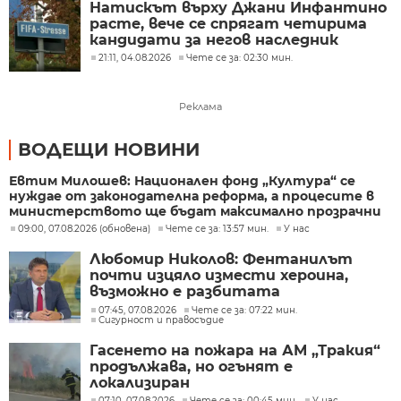
Натискът върху Джани Инфантино
расте, вече се спрягат четирима
кандидати за негов наследник
21:11, 04.08.2026
Чете се за: 02:30 мин.
Реклама
ВОДЕЩИ НОВИНИ
Евтим Милошев: Национален фонд „Култура“ се
нуждае от законодателна реформа, а процесите в
министерството ще бъдат максимално прозрачни
09:00, 07.08.2026 (обновена)
Чете се за: 13:57 мин.
У нас
Любомир Николов: Фентанилът
почти изцяло измести хероина,
възможно е разбитата
лаборатория да е единствената у
07:45, 07.08.2026
Чете се за: 07:22 мин.
Сигурност и правосъдие
нас
Гасенето на пожара на АМ „Тракия“
продължава, но огънят е
локализиран
07:10, 07.08.2026
Чете се за: 00:45 мин.
У нас