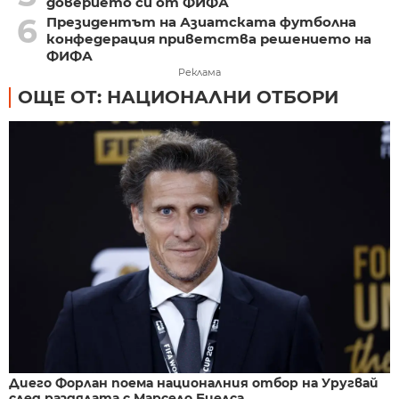
доверието си от ФИФА
6
Президентът на Азиатската футболна
конфедерация приветства решението на
ФИФА
Реклама
ОЩЕ ОТ: НАЦИОНАЛНИ ОТБОРИ
Диего Форлан поема националния отбор на Уругвай
след раздялата с Марсело Биелса