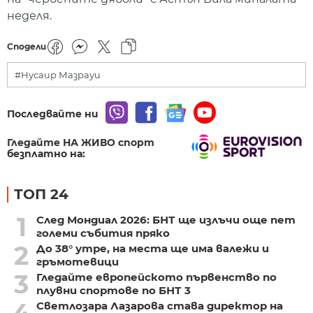
неделя.
Сподели
#Нусаир Мазрауи
Последвайте ни
Гледайте НА ЖИВО спорт
безплатно на:
ТОП 24
1
След Мондиал 2026: БНТ ще излъчи още пет
големи събития пряко
2
До 38° утре, на места ще има валежи и
гръмотевици
3
Гледайте европейското първенство по
плувни спортове по БНТ 3
4
Светлозара Лазарова става директор на