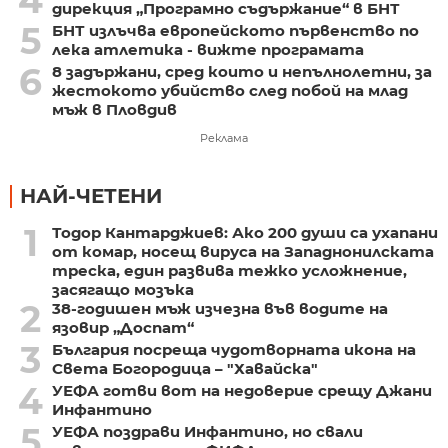
дирекция „Програмно съдържание“ в БНТ
5
БНТ излъчва европейското първенство по
лека атлетика - вижте програмата
6
8 задържани, сред които и непълнолетни, за
жестокото убийство след побой на млад
мъж в Пловдив
Реклама
НАЙ-ЧЕТЕНИ
1
Тодор Кантарджиев: Ако 200 души са ухапани
от комар, носещ вируса на Западнонилската
треска, един развива тежко усложнение,
засягащо мозъка
2
38-годишен мъж изчезна във водите на
язовир „Доспат“
3
България посреща чудотворната икона на
Света Богородица – "Хавайска"
4
УЕФА готви вот на недоверие срещу Джани
Инфантино
5
УЕФА поздрави Инфантино, но свали