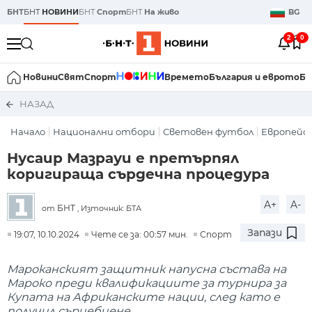
БНТ
БНТ
НОВИНИ
БНТ
Спорт
БНТ
На живо
BG
2
0
Новини
Свят
Спорт
Времето
България и еврото
Би
НАЗАД
Начало
Национални отбори
Световен футбол
Европейс
Нусаир Мазрауи е претърпял
коригираща сърдечна процедура
A+
A-
БНТ
от
, Източник: БТА
Запази
19:07, 10.10.2024
Чете се за: 00:57 мин.
Спорт
Мароканският защитник напусна състава на
Мароко преди квалификациите за турнира за
Купата на Африканските нации, след като е
получил сърцебиене.