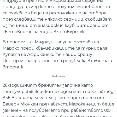
Мазрауи е претърпял коригираща сърдечна
процедура, след като е получил сърцебиене, но
се очаква да бъде на разположение на отбора
през следващите няколко седмици, съобщават
източници от английския клуб, цитирани от
световните агенции в четвъртък.
В понеделник Мазрауи напусна състава на
Мароко преди квалификациите за турнира за
Купата на Африканските нации срещу
Централноафриканската република в събота и
вторник.
Реклама
26-годишният бранител започна като
титуляр във всичките седем мача на Юнайтед
във Висшата лига, след като пристигна от
Байерн Мюнхен през август. Мароканецът беше
заменен на полувремето при равенството 0:0
на "червените дяволи" с Астън Вила миналата