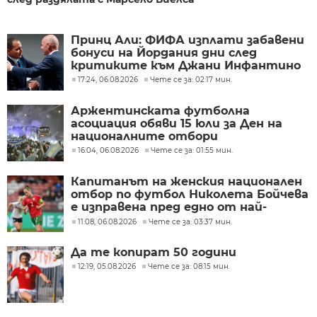
Принц Али: ФИФА изплати забавени
бонуси на Йордания дни след
критиките към Джани Инфантино
17:24, 06.08.2026
Чете се за: 02:17 мин.
Аржентинската футболна
асоциация обяви 15 юли за Ден на
националните отбори
16:04, 06.08.2026
Чете се за: 01:55 мин.
Капитанът на женския национален
отбор по футбол Николета Бойчева
е изправена пред едно от най-
трудните решения в своята
11:08, 06.08.2026
Чете се за: 03:37 мин.
кариера
Да те копират 50 години
12:19, 05.08.2026
Чете се за: 08:15 мин.