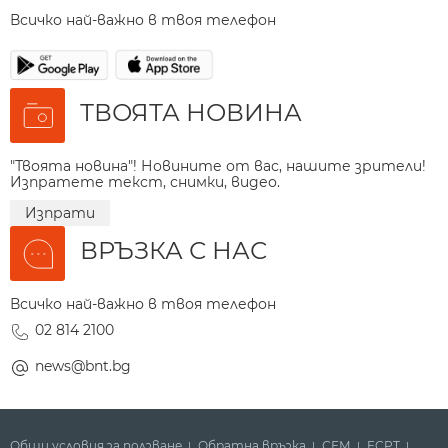
Всичко най-важно в твоя телефон
ТВОЯТА НОВИНА
"Твоята новина"! Новините от вас, нашите зрители!
Изпратете текст, снимки, видео.
Изпрати
ВРЪЗКА С НАС
Всичко най-важно в твоя телефон
02 814 2100
news@bnt.bg
Общи условия за ползване
Обратна връзка
СЕМ
ECPT