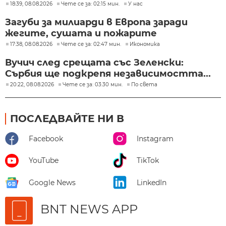
18:39, 08.08.2026
Чете се за: 02:15 мин.
У нас
Загуби за милиарди в Европа заради
жегите, сушата и пожарите
17:38, 08.08.2026
Чете се за: 02:47 мин.
Икономика
Вучич след срещата със Зеленски:
Сърбия ще подкрепя независимостта...
20:22, 08.08.2026
Чете се за: 03:30 мин.
По света
ПОСЛЕДВАЙТЕ НИ В
Facebook
Instagram
YouTube
TikTok
Google News
LinkedIn
BNT NEWS APP