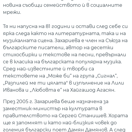
новина съобщи семейството ѝ в социалните
мрежи.
Тя ни напусна на 81 години и остави след себе си
ярка следа както на литературната, така и на
музикалната сцена. Захариева е член на Съюза на
българските писатели, автор на десетки
стихосбирки и текстове на песни, превърнали
се в класика на българската популярна музика.
Сред най-известните ѝ творби са
текстовете на „Може би“ на група „Сигнал“,
„Разпилей ме ти цялата" в изпълнение на Лили
Иванова и „Любовта е“ на Хайгашод Агасян.
През 2005 г. Захариева беше назначена за
заместник-министър на културата в
правителството на Сергей Станишев. Хората
ще я запомнят и като най-близкия човек до
големия български поет Дамян Дамянов. А след