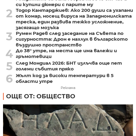
си купили дюнери с парите му
2
Тодор Кантарджиев: Ако 200 души са ухапани
от комар, носещ вируса на Западнонилската
треска, един развива тежко усложнение,
засягащо мозъка
3
Румен Радев след заседание на Съвета по
сигурността: Дрон е нахлул в българското
въздушно пространство
4
До 38° утре, на места ще има валежи и
гръмотевици
5
След Мондиал 2026: БНТ излъчва още пет
големи събития пряко
6
Жълт код за високи температури в 5
области утре
Реклама
ОЩЕ ОТ: ОБЩЕСТВО