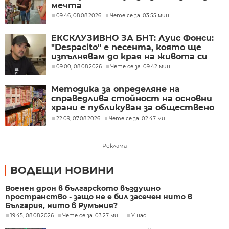
мечта
09:46, 08.08.2026
Чете се за: 03:55 мин.
ЕКСКЛУЗИВНО ЗА БНТ: Луис Фонси:
"Despacito" е песента, която ще
изпълнявам до края на живота си
09:00, 08.08.2026
Чете се за: 09:42 мин.
Методика за определяне на
справедлива стойност на основни
храни е публикуван за обществено
обсъждане
22:09, 07.08.2026
Чете се за: 02:47 мин.
Реклама
ВОДЕЩИ НОВИНИ
Военен дрон в българското въздушно
пространство - защо не е бил засечен нито в
България, нито в Румъния?
19:45, 08.08.2026
Чете се за: 03:27 мин.
У нас