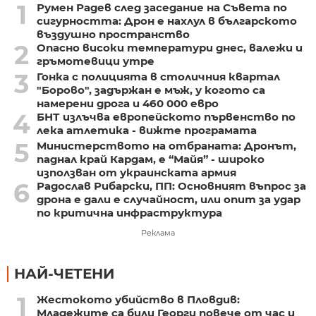
1
Румен Радев след заседание на Съвета по
сигурността: Дрон е нахлул в българското
въздушно пространство
2
Опасно високи температури днес, валежи и
гръмотевици утре
3
Гонка с полицията в столичния квартал
"Борово", задържан е мъж, у когото са
намерени дрога и 460 000 евро
4
БНТ излъчва европейското първенство по
лека атлетика - вижте програмата
5
Министерството на отбраната: Дронът,
паднал край Кардам, е “Майя” - широко
използван от украинската армия
6
Радослав Рибарски, ПП: Основният въпрос за
дрона е дали е случайност, или опит за удар
по критична инфраструктура
Реклама
НАЙ-ЧЕТЕНИ
1
Жестокото убийство в Пловдив:
Младежите са били Георги повече от час и