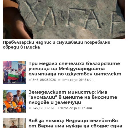
Прабългарски надпис и смущаващи погребални
обреди в Плиска
Три медала спечелиха българските
ученици на Международната
олимпиада по изкуствен интелект
в Казахстан
18:43, 08.08.2026
Чете се за: 01:45 мин.
Земеделският министър: Има
"аномалии" в цените на вносните
плодове и зеленчуци
11:45, 08.08.2026
Чете се за: 01:17 мин.
Зов за помощ: Незрящо семейство
от Варна има нужда да сбъдне една