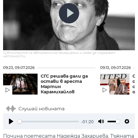
Субтитрите са автоматично генерирани и може да съдържат
неточности.
09:23, 09.07.2026
09:13, 09.07.2026
СГС решава дали да
О
остави в ареста
с
Мартин
с
Карамихайлов
о
Слушай новината
-01:20
Play
Mute
Setti
Почина поетесата Надежда Захариева. Тъжната