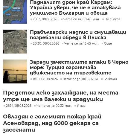
Падналият дрон край Кардам:
Украйна увери, че не е атакувала
умишлено България и обеща
разследване
20:13, 08.08.2026
Чете се за: 00:40 мин.
По света
Прабългарски надпис и смущаващи
погребални обреди в Плиска
20:30, 08.08.2026
Чете се за: 13:45 мин.
Още
Заради зачестилите атаки в Черно
море: Турция ограничава
движението на търговските
кораби
18:01, 08.08.2026
Чете се за: 00:52 мин.
Балкани
Предстои леко захлаждане, на места
утре ще има валежи и градушки
21:24, 08.08.2026
Чете се за: 02:32 мин.
У нас
Овладян е големият пожар край
Асеновград, над 6000 декара са
засегнати