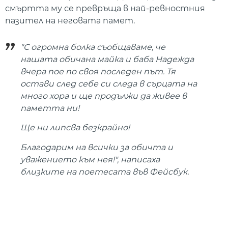
смъртта му се превръща в най-ревностния
пазител на неговата памет.
"С огромна болка съобщаваме, че
нашата обичана майка и баба Надежда
вчера пое по своя последен път. Тя
остави след себе си следа в сърцата на
много хора и ще продължи да живее в
паметта ни!
Ще ни липсва безкрайно!
Благодарим на всички за обичта и
уважението към нея!", написаха
близките на поетесата във Фейсбук.