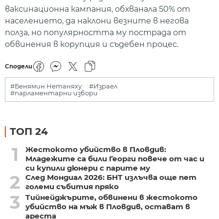
ваксинационна кампания, обхванала 50% от
населението, да наклони везните в негова
полза, но популярността му пострада от
обвинения в корупция и съдебен процес.
Сподели
#Бенямин Нетаняху
#Израел
#парламентарни избори
ТОП 24
1
Жестокото убийство в Пловдив:
Младежите са били Георги повече от час и
си купили дюнери с парите му
2
След Мондиал 2026: БНТ излъчва още пет
големи събития пряко
3
Тийнейджърите, обвинени в жестокото
убийство на мъж в Пловдив, остават в
ареста