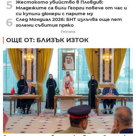
5
Жестокото убийство в Пловдив:
Младежите са били Георги повече от час и
си купили дюнери с парите му
6
След Мондиал 2026: БНТ излъчва още пет
големи събития пряко
Реклама
ОЩЕ ОТ: БЛИЗЪК ИЗТОК