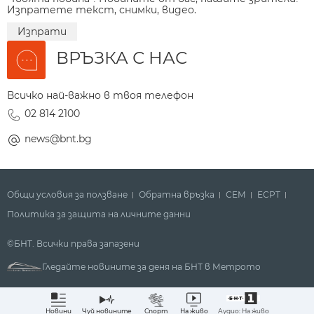
Изпратете текст, снимки, видео.
Изпрати
ВРЪЗКА С НАС
Всичко най-важно в твоя телефон
02 814 2100
news@bnt.bg
Общи условия за ползване
Обратна връзка
СЕМ
ECPT
Политика за защита на личните данни
©БНТ. Всички права запазени
Гледайте новините за деня на БНТ в Метрото
Аудио: На живо
Новини
Чуй новините
Спорт
На живо