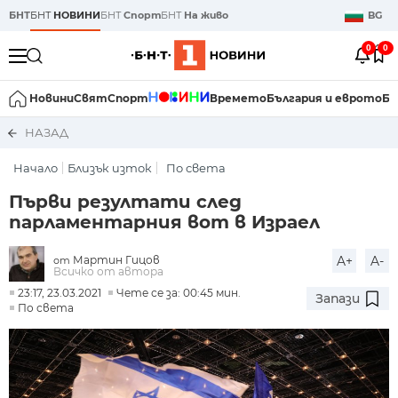
БНТ
БНТ
НОВИНИ
БНТ
Спорт
БНТ
На живо
BG
0
0
Новини
Свят
Спорт
Времето
България и еврото
Би
НАЗАД
Начало
Близък изток
По света
Първи резултати след
парламентарния вот в Израел
Мартин Гицов
A+
A-
от
Всичко от автора
23:17, 23.03.2021
Чете се за: 00:45 мин.
Запази
По света