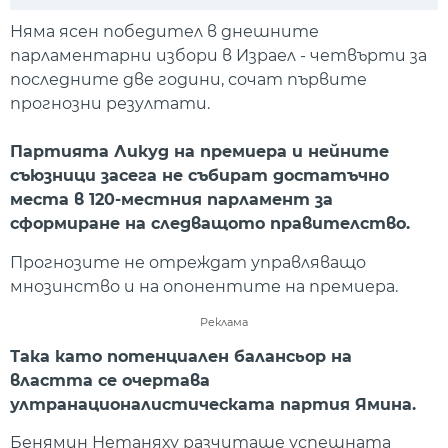
Play
Mute
Setti
Няма ясен победител в днешните
парламентарни избори в Израел - четвърти за
последните две години, сочат първите
прогнозни резултати.
Партията Ликуд на премиера и нейните
съюзници засега не събират достатъчно
места в 120-местния парламент за
сформиране на следващото правителство.
Прогнозите не отреждат управляващо
мнозинство и на опонентите на премиера.
Реклама
Така като потенциален балансьор на
властта се очертава
ултранационалистическата партия Ямина.
Бенямин Нетаняху разчиташе успешната