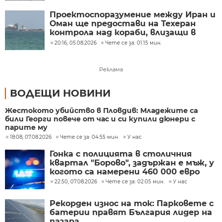
Проектоспоразумение между Иран и
Оман ще предостави на Техеран
контрола над кораби, влизащи в
Персийския залив?
20:16, 05.08.2026
Чете се за: 01:15 мин.
Реклама
ВОДЕЩИ НОВИНИ
Жестокото убийство в Пловдив: Младежите са
били Георги повече от час и си купили дюнери с
парите му
18:08, 07.08.2026
Чете се за: 04:55 мин.
У нас
Гонка с полицията в столичния
квартал "Борово", задържан е мъж, у
когото са намерени 460 000 евро
22:50, 07.08.2026
Чете се за: 02:05 мин.
У нас
Рекорден износ на ток: Парковете с
батерии правят България лидер на
пазара