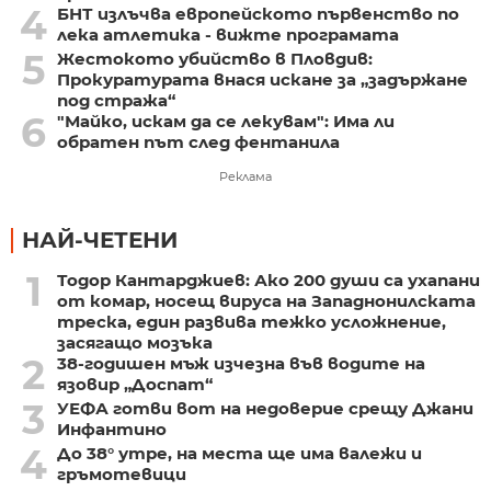
4
БНТ излъчва европейското първенство по
лека атлетика - вижте програмата
5
Жестокото убийство в Пловдив:
Прокуратурата внася искане за „задържане
под стража“
6
"Майко, искам да се лекувам": Има ли
обратен път след фентанила
Реклама
НАЙ-ЧЕТЕНИ
1
Тодор Кантарджиев: Ако 200 души са ухапани
от комар, носещ вируса на Западнонилската
треска, един развива тежко усложнение,
засягащо мозъка
2
38-годишен мъж изчезна във водите на
язовир „Доспат“
3
УЕФА готви вот на недоверие срещу Джани
Инфантино
4
До 38° утре, на места ще има валежи и
гръмотевици