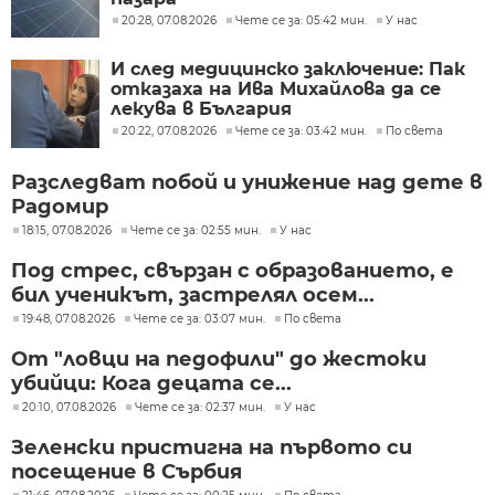
20:28, 07.08.2026
Чете се за: 05:42 мин.
У нас
И след медицинско заключение: Пак
отказаха на Ива Михайлова да се
лекува в България
20:22, 07.08.2026
Чете се за: 03:42 мин.
По света
Разследват побой и унижение над дете в
Радомир
18:15, 07.08.2026
Чете се за: 02:55 мин.
У нас
Под стрес, свързан с образованието, е
бил ученикът, застрелял осем...
19:48, 07.08.2026
Чете се за: 03:07 мин.
По света
От "ловци на педофили" до жестоки
убийци: Кога децата се...
20:10, 07.08.2026
Чете се за: 02:37 мин.
У нас
Зеленски пристигна на първото си
посещение в Сърбия