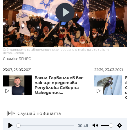
Субтитрите са автоматично генерирани и може да съдържат
неточности.
Снимка: БГНЕС
23:07, 23.03.2021
22:39, 23.03.2021
Васил Гарванлиев все
В
пак ще представи
ж
Република Северна
С
Македония...
ср
С
Слушай новината
-00:49