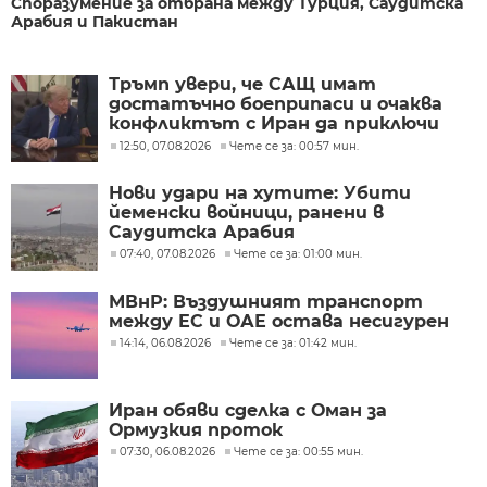
Споразумение за отбрана между Турция, Саудитска
Арабия и Пакистан
Тръмп увери, че САЩ имат
достатъчно боеприпаси и очаква
конфликтът с Иран да приключи
скоро
12:50, 07.08.2026
Чете се за: 00:57 мин.
Нови удари на хутите: Убити
йеменски войници, ранени в
Саудитска Арабия
07:40, 07.08.2026
Чете се за: 01:00 мин.
МВнР: Въздушният транспорт
между ЕС и ОАЕ остава несигурен
14:14, 06.08.2026
Чете се за: 01:42 мин.
Иран обяви сделка с Оман за
Ормузкия проток
07:30, 06.08.2026
Чете се за: 00:55 мин.