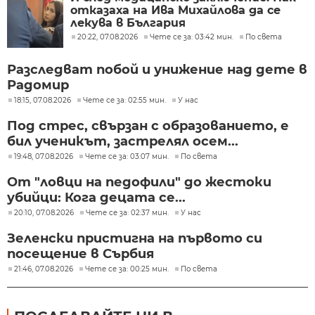
отказаха на Ива Михайлова да се
лекува в България
20:22, 07.08.2026
Чете се за: 03:42 мин.
По света
Разследват побой и унижение над дете в
Радомир
18:15, 07.08.2026
Чете се за: 02:55 мин.
У нас
Под стрес, свързан с образованието, е
бил ученикът, застрелял осем...
19:48, 07.08.2026
Чете се за: 03:07 мин.
По света
От "ловци на педофили" до жестоки
убийци: Кога децата се...
20:10, 07.08.2026
Чете се за: 02:37 мин.
У нас
Зеленски пристигна на първото си
посещение в Сърбия
21:46, 07.08.2026
Чете се за: 00:25 мин.
По света