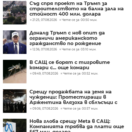
Съд спря проект на Тръмп за
строителството на бална зала на
стойност 400 млн. долара
21:25, 07.08.2026
Чете се за: 00:50 мин.
Доналд Тръмп с нов опит да
ограничи американското
гражданство по рождение
12:36, 07.08.2026
Чете се за: 03:10 мин.
В САЩ се борят с тигровите
комари с... още комари
09:49, 07.08.2026
Чете се за: 00:52 мин.
Срещу продажбата на земя на
чужденци: Протестиращи в
Аржентина влязоха в сблъсъци с
полицията
09:06, 07.08.2026
Чете се за: 00:57 мин.
Нова глоба срещу Meta в САЩ:
Компанията трябва да плати още
567 млн. долара