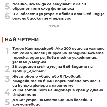
5
"Майко, искам да се лекувам": Има ли
обратен път след фентанила
6
В 21 области за утре е обявен оранжев код за
опасно високи температури
Реклама
НАЙ-ЧЕТЕНИ
1
Тодор Кантарджиев: Ако 200 души са ухапани
от комар, носещ вируса на Западнонилската
треска, един развива тежко усложнение,
засягащо мозъка
2
38-годишен мъж изчезна във водите на
язовир „Доспат“
3
Жестокото убийство в Пловдив:
Младежите са били Георги повече от час и
си купили дюнери с парите му
4
УЕФА готви вот на недоверие срещу Джани
Инфантино
5
До 38° утре, на места ще има валежи и
гръмотевици