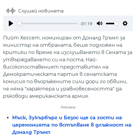
Слушай новината
-01:19
Play
Mute
Setti
Пийт Хегсет, номиниран от Доналд Тръмп за
министър на отбраната, беше подложен на
критики по време на изслушването в Сената за
утвърждаването си на поста. Най-
високопоставеният представител на
Демократическата партия в сенатската
комисия по въоръжените сили дори го обвини,
че няма "характера и уравновесеността" да
ръководи американската армия.
Реклама
Мъск, Зукърбърг и Безос ще са гости на
церемонията по встъпване в длъжност на
Доналд Тръмп