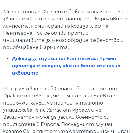
44 годишният Хегсет е бивш журналист със
звание майор и една от най-противоречивите
личности, номинирани някога за шеф на
Пентагона. Той се обяви против
инициативите за многообразие, равенство и
приобщаване в армията.
Доклад за щурма на Капитолия: Тръмп
щеше да е осъден, ако не беше спечелил
изборите
На изслушването в Сената, ветеранът от
Ирак не потвърди, че помощта за Киев ще
продължи, заяви, че подкрепя пълното
унищожаване на Хамас от Израел и че
Вашингтон може да засили военното си
присъствие в Европа. Последният случай,
когато Сенатът отказа да утвърди номиниран