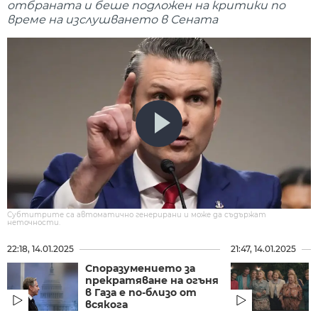
отбраната и беше подложен на критики по
време на изслушването в Сената
Субтитрите са автоматично генерирани и може да съдържат
неточности.
22:18, 14.01.2025
21:47, 14.01.2025
Споразумението за
прекратяване на огъня
в Газа е по-близо от
всякога