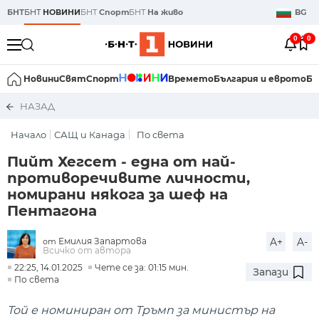
БНТ
БНТ
НОВИНИ
БНТ
Спорт
БНТ
На живо
BG
0
0
Новини
Свят
Спорт
Времето
България и еврото
Би
НАЗАД
Начало
САЩ и Канада
По света
Пийт Хегсет - една от най-
противоречивите личности,
номирани някога за шеф на
Пентагона
Емилия Запартова
A+
A-
от
Всичко от автора
22:25, 14.01.2025
Чете се за: 01:15 мин.
Запази
По света
Той е номиниран от Тръмп за министър на