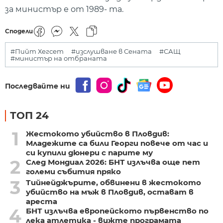
за министър е от 1989- та.
Сподели
#Пийт Хегсет
#изслушване в Сената
#САЩ
#министър на отбраната
Последвайте ни
ТОП 24
1
Жестокото убийство в Пловдив:
Младежите са били Георги повече от час и
си купили дюнери с парите му
2
След Мондиал 2026: БНТ излъчва още пет
големи събития пряко
3
Тийнейджърите, обвинени в жестокото
убийство на мъж в Пловдив, остават в
ареста
4
БНТ излъчва европейското първенство по
лека атлетика - вижте програмата