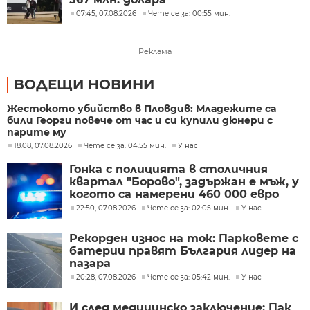
07:45, 07.08.2026
Чете се за: 00:55 мин.
Реклама
ВОДЕЩИ НОВИНИ
Жестокото убийство в Пловдив: Младежите са
били Георги повече от час и си купили дюнери с
парите му
18:08, 07.08.2026
Чете се за: 04:55 мин.
У нас
Гонка с полицията в столичния
квартал "Борово", задържан е мъж, у
когото са намерени 460 000 евро
22:50, 07.08.2026
Чете се за: 02:05 мин.
У нас
Рекорден износ на ток: Парковете с
батерии правят България лидер на
пазара
20:28, 07.08.2026
Чете се за: 05:42 мин.
У нас
И след медицинско заключение: Пак