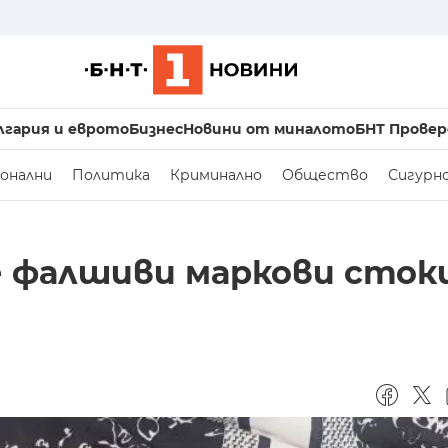
лгария и еврото
Бизнес
Новини от миналото
БНТ Провер
онални
Политика
Криминално
Общество
Сигурн
е фалшиви маркови сток