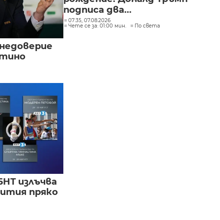
подписа два...
07:35, 07.08.2026
Чете се за: 01:00 мин.
По света
 недоверие
нтино
БНТ излъчва
бития пряко