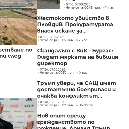
е локализиран
07:10, 07.08.2026
Чете се за: 00:45 мин.
У нас
Жестокото убийство в
Пловдив: Прокуратурата
внася искане за...
07:18, 07.08.2026
Чете се за: 01:05 мин.
У нас
ъстване по
Скандалът с ВиК - Бургас:
и след
Гледат мярката на бившия
директор
07:24, 07.08.2026
Чете се за: 00:52 мин.
У нас
Тръмп увери, че САЩ имат
достатъчно боеприпаси и
очаква конфликтът...
07:30, 07.08.2026
Чете се за: 01:07 мин.
По света
Нов опит срещу
гражданството по
рождение: Доналд Тръмп