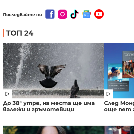
Последвайте ни
ТОП 24
До 38° утре, на места ще има
След Монд
валежи и гръмотевици
още пет 