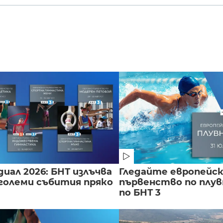
иал 2026: БНТ излъчва
Гледайте европейс
големи събития пряко
първенство по плу
по БНТ 3