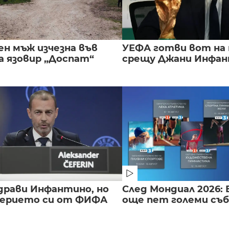
ен мъж изчезна във
УЕФА готви вот на
а язовир „Доспат“
срещу Джани Инфа
драви Инфантино, но
След Мондиал 2026: 
верието си от ФИФА
още пет големи съ