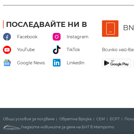
ПОСЛЕДВАЙТЕ НИ В
BN
Facebook
Instagram
Всичко най-в
YouTube
TikTok
Google News
LinkedIn
Общи условия за ползване
Обратна връзка
СЕМ
ECPT
Поли
Гледайте новините за деня на БНТ в Метрото