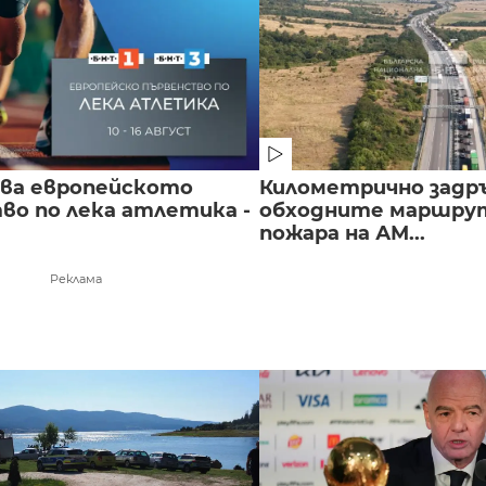
чва европейското
Километрично задр
во по лека атлетика -
обходните маршрут
пожара на АМ...
Реклама