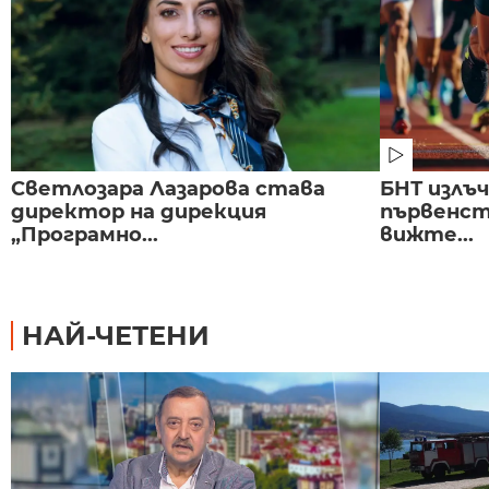
Светлозара Лазарова става
БНТ излъ
директор на дирекция
първенст
„Програмно...
вижте...
НАЙ-ЧЕТЕНИ