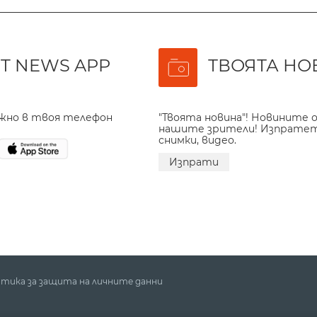
T NEWS APP
ТВОЯТА НО
ажно в твоя телефон
"Твоята новина"! Новините о
нашите зрители! Изпрате
снимки, видео.
Изпрати
тика за защита на личните данни