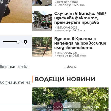
пристрастените?
20:21, 06.08.2026
Чете се за: 05:22 мин.
Случаят в Банско: МВР
изяснява фактите,
премиерът призова
чужденците да
18:21, 06.08.2026
Чете се за: 04:12 мин.
спазват законите
Бдение в Кричим с
надежда за правосъдие
ute
Settings
след жестокото
убийство на млад мъж
18:10, 06.08.2026
Чете се за: 04:25 мин.
в Пловдив от
тийнейджъри
Икономическа
Реклама
ВОДЕЩИ НОВИНИ
ъс знаците на