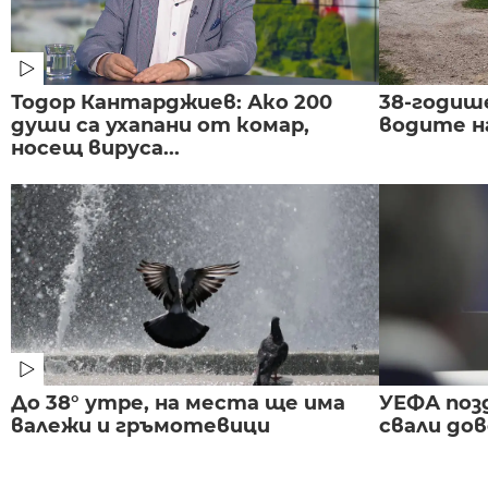
Тодор Кантарджиев: Ако 200
38-годиш
души са ухапани от комар,
водите н
носещ вируса...
До 38° утре, на места ще има
УЕФА поз
валежи и гръмотевици
свали до