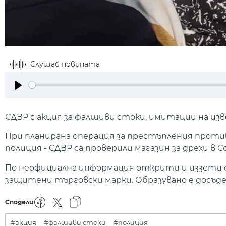
Слушай новината
Play
СДВР с акция за фалшиви стоки, имитации на изве
При планирана операция за престъпления прот
полиция - СДВР са проверили магазин за дрехи в С
По неофициална информация открити и иззети са
защитени търговски марки. Образувано е досъд
Сподели
#акция
#фалшиви стоки
#полиция