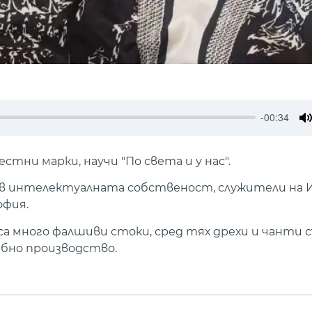
-00:34
M
стни марки, научи "По света и у нас".
ив интелектуалната собственост, служители на 
офия.
 много фалшиви стоки, сред тях дрехи и чанти с
ебно производство.