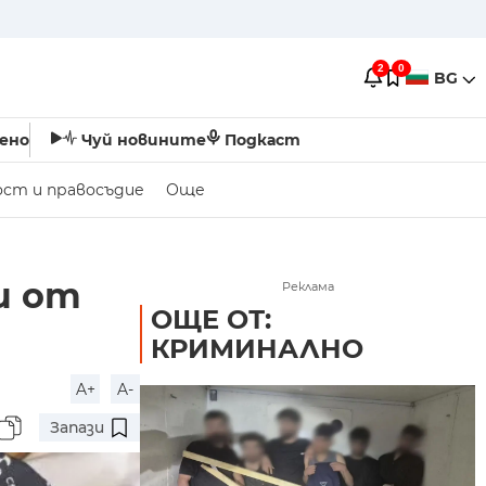
2
0
BG
ено
Чуй новините
Подкаст
ост и правосъдие
Още
и от
Реклама
ОЩЕ ОТ:
КРИМИНАЛНО
A+
A-
Запази