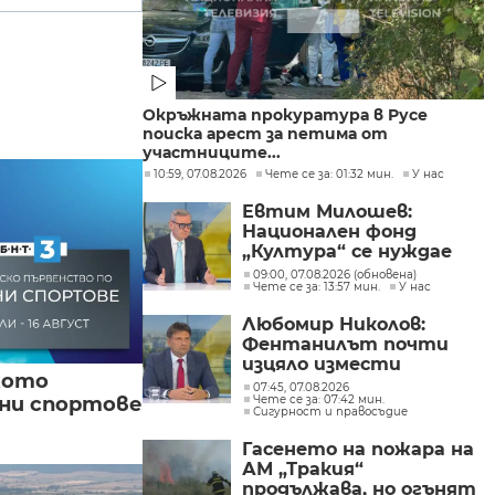
Окръжната прокуратура в Русе
поиска арест за петима от
участниците...
10:59, 07.08.2026
Чете се за: 01:32 мин.
У нас
Евтим Милошев:
Национален фонд
„Култура“ се нуждае
от законодателна
09:00, 07.08.2026 (обновена)
Чете се за: 13:57 мин.
У нас
реформа, а процесите в
министерството ще
Любомир Николов:
бъдат максимално
Фентанилът почти
прозрачни
изцяло измести
кото
хероина, възможно е
07:45, 07.08.2026
Чете се за: 07:42 мин.
вни спортове
разбитата
Сигурност и правосъдие
лаборатория да е
единствената у нас
Гасенето на пожара на
АМ „Тракия“
продължава, но огънят