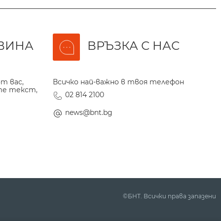
ВИНА
ВРЪЗКА С НАС
т вас,
Всичко най-важно в твоя телефон
те текст,
02 814 2100
news@bnt.bg
©БНТ. Всички права запазени