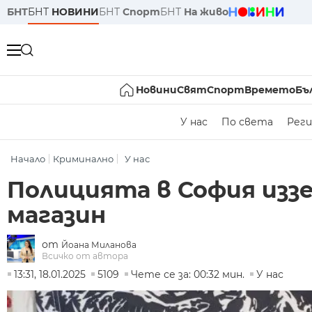
БНТ
БНТ
НОВИНИ
БНТ
Спорт
БНТ
На живо
Новини
Свят
Спорт
Времето
Бъ
У нас
По света
Реги
Начало
Криминално
У нас
Полицията в София изз
магазин
от
Йоана Миланова
Всичко от автора
13:31, 18.01.2025
5109
Чете се за: 00:32 мин.
У нас