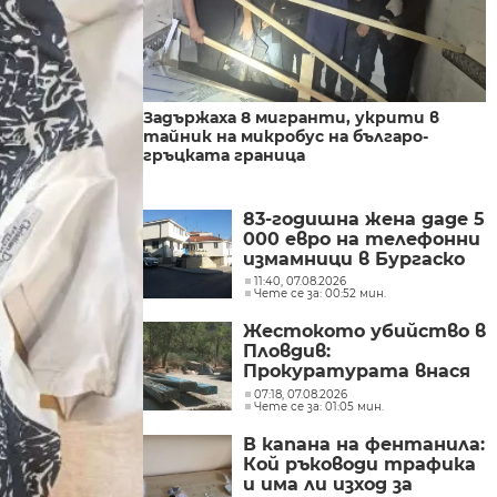
Задържаха 8 мигранти, укрити в
тайник на микробус на българо-
гръцката граница
83-годишна жена даде 5
000 евро на телефонни
измамници в Бургаско
11:40, 07.08.2026
Чете се за: 00:52 мин.
Жестокото убийство в
Пловдив:
Прокуратурата внася
искане за „задържане
07:18, 07.08.2026
Чете се за: 01:05 мин.
под стража“
В капана на фентанила:
Кой ръководи трафика
и има ли изход за