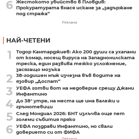
6
Жестокото убийство в Пловдив:
Прокуратурата внася искане за „задържане
под стража“
Реклама
НАЙ-ЧЕТЕНИ
1
Тодор Кантарджиев: Ако 200 души са ухапани
от комар, носещ вируса на Западнонилската
треска, един развива тежко усложнение,
засягащо мозъка
2
38-годишен мъж изчезна във водите на
язовир „Доспат“
3
УЕФА готви вот на недоверие срещу Джани
Инфантино
4
До 38° утре, на места ще има валежи и
гръмотевици
5
След Мондиал 2026: БНТ излъчва още пет
големи събития пряко
6
УЕФА поздрави Инфантино, но свали
доверието си от ФИФА
Реклама