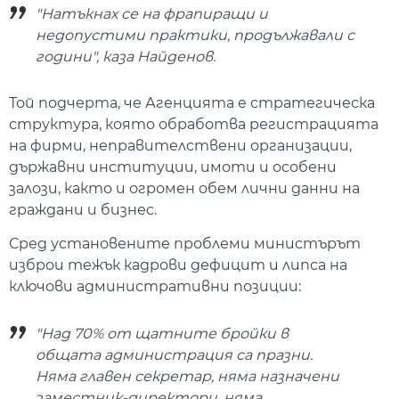
"Натъкнах се на фрапиращи и
недопустими практики, продължавали с
години", каза Найденов.
Той подчерта, че Агенцията е стратегическа
структура, която обработва регистрацията
на фирми, неправителствени организации,
държавни институции, имоти и особени
залози, както и огромен обем лични данни на
граждани и бизнес.
Сред установените проблеми министърът
изброи тежък кадрови дефицит и липса на
ключови административни позиции:
"Над 70% от щатните бройки в
общата администрация са празни.
Няма главен секретар, няма назначени
заместник-директори, няма