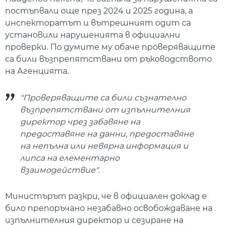
постъпвали още през 2024 и 2025 година, а
инспекторатът и вътрешният одит са
установили нарушенията в официални
проверки. По думите му обаче проверяващите
са били възпрепятствани от ръководството
на Агенцията.
"Проверяващите са били съзнателно
възпрепятствани от изпълнителния
директор чрез забавяне на
предоставяне на данни, предоставяне
на непълна или невярна информация и
липса на елементарно
взаимодействие".
Министърът разкри, че в официален доклад е
било препоръчано незабавно освобождаване на
изпълнителния директор и сезиране на