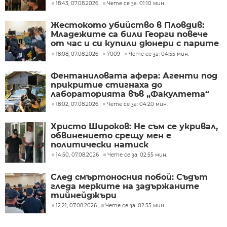
гледа в София
18:43, 07.08.2026
Чете се за: 01:10 мин.
Жестокото убийство в Пловдив:
Младежите са били Георги повече
от час и си купили дюнери с парите
му
18:08, 07.08.2026
7009
Чете се за: 04:55 мин.
Фентаниловата афера: Агенти под
прикритие стигнаха до
лабораторията във „Факултета“
18:02, 07.08.2026
Чете се за: 04:20 мин.
Христо Широков: Не съм се укривал,
обвинението срещу мен е
политически натиск
14:50, 07.08.2026
Чете се за: 02:55 мин.
След смъртоносния побой: Съдът
гледа мерките на задържаните
тийнейджъри
12:21, 07.08.2026
Чете се за: 02:55 мин.