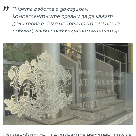
"Моята работа е да сезирам
компетентните органи, за да кажат
дали това е било небрежност или нещо
повече", заяви правосъдният министър.
Найденов поясни, че сигнали за нарушенията са