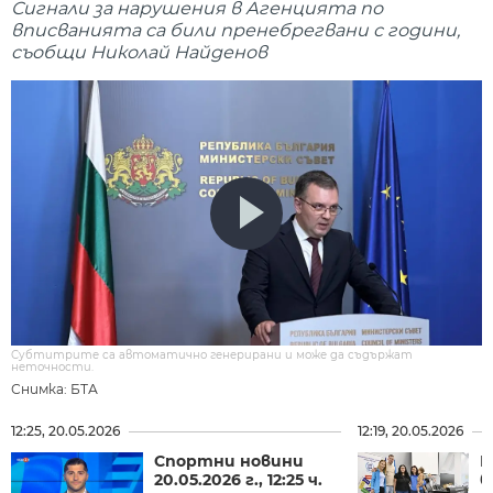
Сигнали за нарушения в Агенцията по
вписванията са били пренебрегвани с години,
съобщи Николай Найденов
Субтитрите са автоматично генерирани и може да съдържат
неточности.
Снимка: БТА
12:25, 20.05.2026
12:19, 20.05.2026
Спортни новини
Н
20.05.2026 г., 12:25 ч.
б