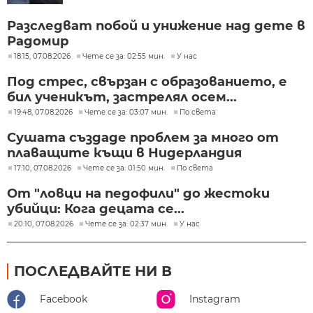
Разследват побой и унижение над дете в
Радомир
18:15, 07.08.2026
Чете се за: 02:55 мин.
У нас
Под стрес, свързан с образованието, е
бил ученикът, застрелял осем...
19:48, 07.08.2026
Чете се за: 03:07 мин.
По света
Сушата създаде проблем за много от
плаващите къщи в Нидерландия
17:10, 07.08.2026
Чете се за: 01:50 мин.
По света
От "ловци на педофили" до жестоки
убийци: Кога децата се...
20:10, 07.08.2026
Чете се за: 02:37 мин.
У нас
ПОСЛЕДВАЙТЕ НИ В
Facebook
Instagram