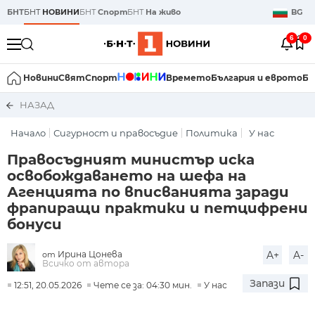
БНТ
БНТ
НОВИНИ
БНТ
Спорт
БНТ
На живо
BG
6
0
Новини
Свят
Спорт
Времето
България и еврото
Би
НАЗАД
Начало
Сигурност и правосъдие
Политика
У нас
Правосъдният министър иска
освобождаването на шефа на
Агенцията по вписванията заради
фрапиращи практики и петцифрени
бонуси
Ирина Цонева
A+
A-
от
Всичко от автора
Запази
12:51, 20.05.2026
Чете се за: 04:30 мин.
У нас