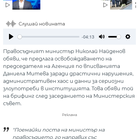
Д
в
Слушай новината
-04:13
Play
Mute
Setti
Правосъдният министър Николай Найденов
обяви, че предлага освобождаването на
председателя на Агенция по вписванията
Даниела Митева заради драстични нарушения,
административен хаос и данни за сериозни
злоупотреби в институцията. Това обяви той
на брифинг след заседанието на Министерския
съвет.
Реклама
"Поемайки поста на министър на
правосъдието, го направих със