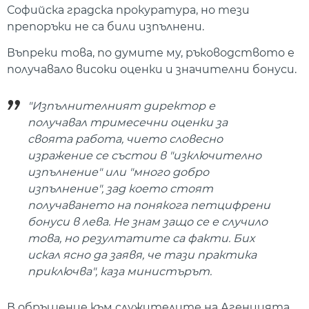
Софийска градска прокуратура, но тези
препоръки не са били изпълнени.
Въпреки това, по думите му, ръководството е
получавало високи оценки и значителни бонуси.
"Изпълнителният директор е
получавал тримесечни оценки за
своята работа, чието словесно
изражение се състои в "изключително
изпълнение" или "много добро
изпълнение", зад което стоят
получаването на понякога петцифрени
бонуси в лева. Не знам защо се е случило
това, но резултатите са факти. Бих
искал ясно да заявя, че тази практика
приключва", каза министърът.
В обръщение към служителите на Агенцията