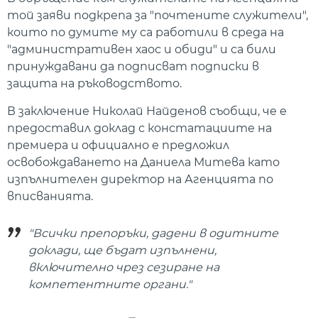
той заяви подкрепа за "почтените служители",
които по думите му са работили в среда на
"административен хаос и обиди" и са били
принуждавани да подписват подписки в
защита на ръководството.
В заключение Николай Найденов съобщи, че е
предоставил доклад с констатациите на
премиера и официално е предложил
освобождаването на Даниела Митева като
изпълнителен директор на Агенцията по
вписванията.
"Всички препоръки, дадени в одитните
доклади, ще бъдат изпълнени,
включително чрез сезиране на
компетентните органи."