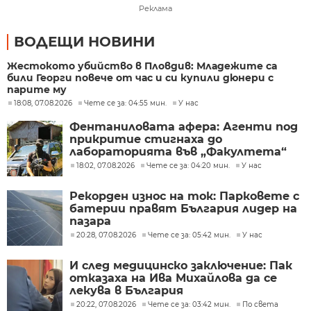
Реклама
ВОДЕЩИ НОВИНИ
Жестокото убийство в Пловдив: Младежите са
били Георги повече от час и си купили дюнери с
парите му
18:08, 07.08.2026
Чете се за: 04:55 мин.
У нас
Фентаниловата афера: Агенти под
прикритие стигнаха до
лабораторията във „Факултета“
18:02, 07.08.2026
Чете се за: 04:20 мин.
У нас
Рекорден износ на ток: Парковете с
батерии правят България лидер на
пазара
20:28, 07.08.2026
Чете се за: 05:42 мин.
У нас
И след медицинско заключение: Пак
отказаха на Ива Михайлова да се
лекува в България
20:22, 07.08.2026
Чете се за: 03:42 мин.
По света