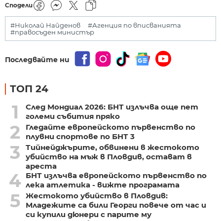
Сподели
#Николай Найденов
#Агенция по вписванията
#правосъден министър
Последвайте ни
ТОП 24
1
След Мондиал 2026: БНТ излъчва още пет
големи събития пряко
2
Гледайте европейското първенство по
плувни спортове по БНТ 3
3
Тийнейджърите, обвинени в жестокото
убийство на мъж в Пловдив, остават в
ареста
4
БНТ излъчва европейското първенство по
лека атлетика - вижте програмата
5
Жестокото убийство в Пловдив:
Младежите са били Георги повече от час и
си купили дюнери с парите му