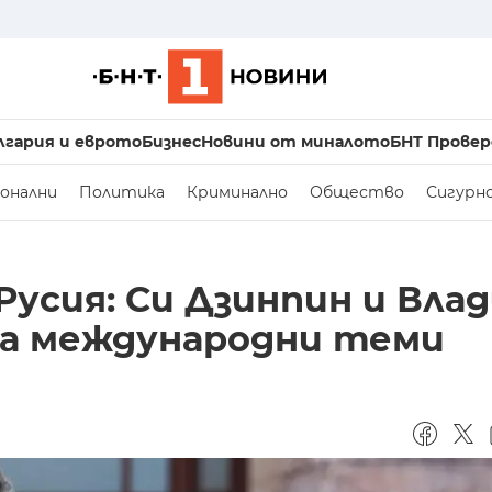
лгария и еврото
Бизнес
Новини от миналото
БНТ Провер
онални
Политика
Криминално
Общество
Сигурн
усия: Си Дзинпин и Вла
а международни теми