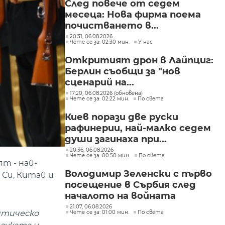
След повече от седем
месеца: Нова фирма поема
почистването в...
20:31, 06.08.2026
Чете се за: 02:30 мин.
У нас
Откритият дрон в Лайпциг:
Берлин съобщи за "нов
сценарий на...
17:20, 06.08.2026 (обновена)
Чете се за: 02:22 мин.
По света
Киев порази две руски
рафинерии, най-малко седем
души загинаха при...
20:36, 06.08.2026
Чете се за: 00:50 мин.
По света
т - най-
Володимир Зеленски с първо
Си, Китай и
посещение в Сърбия след
началото на войната
21:07, 06.08.2026
итическо
Чете се за: 01:00 мин.
По света