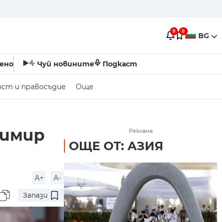
9
0
BG
ено
Чуй новините
Подкаст
ост и правосъдие
Още
димир
Реклама
ОЩЕ ОТ: АЗИЯ
A+
A-
Запази