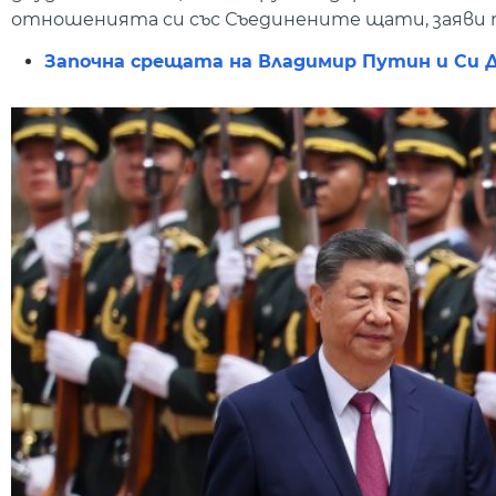
отношенията си със Съединените щати, заяви 
Започна срещата на Владимир Путин и Си Д