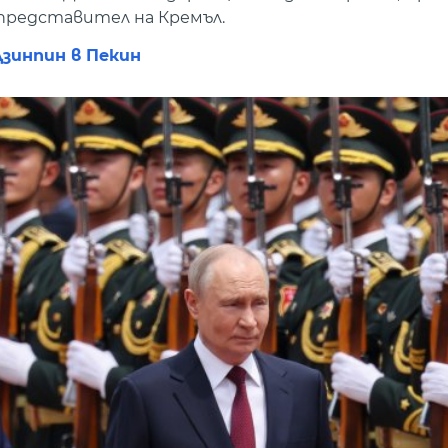
представител на Кремъл.
зинпин в Пекин