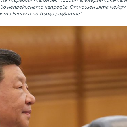
та, търговията, инвестициите, енергетиката, н
иво непрекъснато напредва. Отношенията между
постижения и по-бързо развитие."