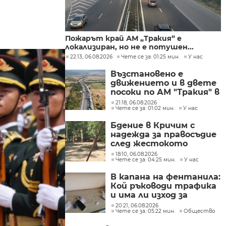
Пожарът край АМ „Тракия“ е
локализиран, но не е потушен...
22:13, 06.08.2026
Чете се за: 01:25 мин.
У нас
Възстановено е
движението и в двете
посоки по АМ "Тракия" в
района на 69-тия
21:18, 06.08.2026
Чете се за: 01:02 мин.
У нас
километър
Бдение в Кричим с
надежда за правосъдие
след жестокото
убийство на млад мъж
18:10, 06.08.2026
Чете се за: 04:25 мин.
У нас
в Пловдив от
тийнейджъри
В капана на фентанила:
Кой ръководи трафика
и има ли изход за
пристрастените?
20:21, 06.08.2026
Чете се за: 05:22 мин.
Общество