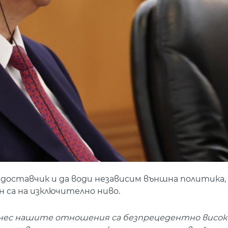
доставчик и да води независим външна политика, 
 са на изключително ниво.
нес нашите отношения са безпрецедентно високо