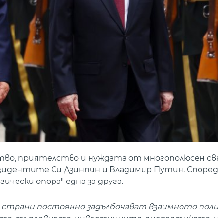
во, приятелство и нуждата от многополюсен свя
езидентите Си Дзинпин и Владимир Путин. Според 
чески опора" една за друга.
 страни постоянно задълбочават взаимното пол