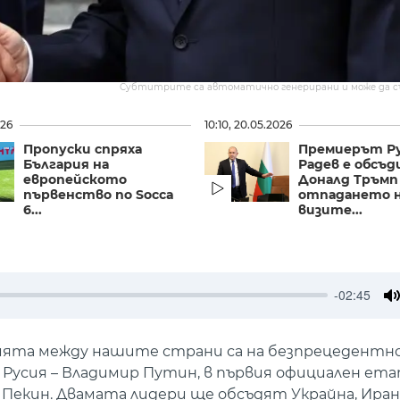
Субтитрите са автоматично генерирани и може да 
026
10:10, 20.05.2026
Пропуски спряха
Премиерът Р
България на
Радев е обсъд
европейското
Доналд Тръмп
първенство по Socca
отпадането 
6...
визите...
-02:45
M
ията между нашите страни са на безпрецедентно
а Русия – Владимир Путин, в първия официален ета
 Пекин. Двамата лидери ще обсъдят Украйна, Иран