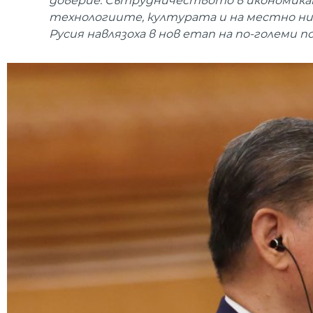
доверие. Сътрудничеството в икономика
технологиите, културата и на местно н
Русия навлязоха в нов етап на по-големи 