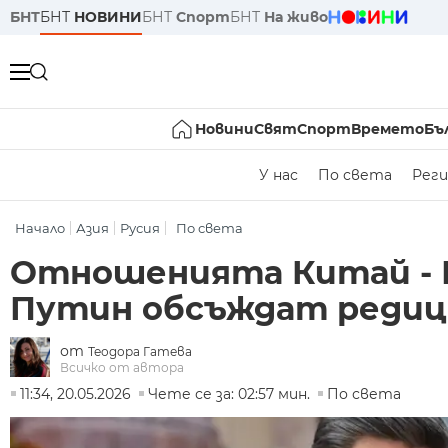
БНТ
БНТ
НОВИНИ
БНТ
Спорт
БНТ
На живо
Новини
Свят
Спорт
Времето
Бъ
У нас
По света
Реги
Начало
Азия
Русия
По света
Отношенията Китай - Р
Путин обсъждат редиц
от
Теодора Гатева
Всичко от автора
11:34, 20.05.2026
Чете се за: 02:57 мин.
По света