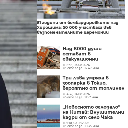
81 години от бомбардировките над
Хирошима: 50 000 участваха във
възпоменателните церемонии
Над 8000 души
остават в
евакуационни
центрове седмица след
15:35, 04.08.2026
Чете се за: 02:47 мин.
земетресението в
Япония
Три лъва умряха в
зоопарка в Токио,
вероятно от топлинен
удар
14:37, 04.08.2026
Чете се за: 01:57 мин.
„Небесното огледало“
на Китай: Внушителни
кадри от село Чака
21:10, 03.08.2026
Чете се за: 00:35 мин.