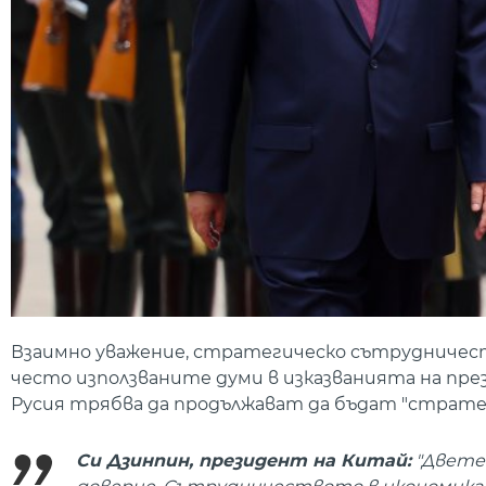
Взаимно уважение, стратегическо сътрудничест
често използваните думи в изказванията на пр
Русия трябва да продължават да бъдат "стратеги
Си Дзинпин, президент на Китай:
"Двете