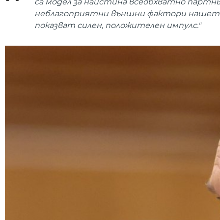
са модел за наистина всеобхватно партн
неблагоприятни външни фактори нашето
показват силен, положителен импулс."