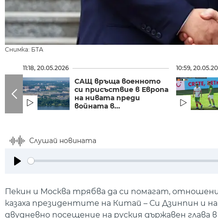
Снимка: БТА
11:18, 20.05.2026
10:59, 20.05.2
САЩ връща военното
си присъствие в Европа
на нивата преди
войната в...
Слушай новината
Play
Пекин и Москва трябва да си помагат, отношен
казаха президентите на Китай – Си Дзинпин и н
двудневно посещение на руския държавен глава в