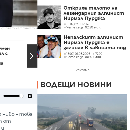
Откриха тялото на
легендарния алпинист
Нирмал Пурджа
16:16, 02.08.2026
Чете се за: 02:50 мин.
съдържат неточности.
Непалският алпинист
10:04, 20.05.2026
09:23,
Нирмал Пурджа е
загинал в лавината под
умен
Рене Карабаш: Най-
връх Броуд Пик
ил с
голямата награда са
15:07, 01.08.2026
7220
Чете се за: 00:40 мин.
читателските сърца
на
Реклама
ВОДЕЩИ НОВИНИ
ute
Settings
 ниво – това
п от
 и