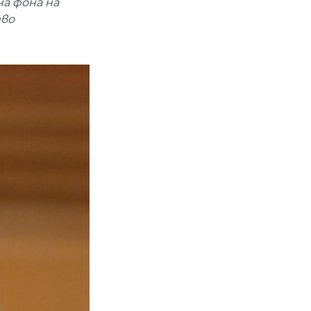
а фона на
тво