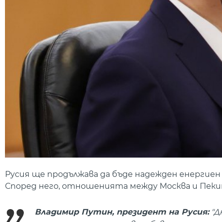
Русия ще продължава да бъде надежден енергиен 
Според него, отношенията между Москва и Пекин
Владимир Путин, президент на Русия:
"Д