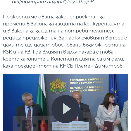
деформират пазара", каза Радев.
Подкрепихме двата законопроекта – за
промени в Закона за защита на конкуренцията
и в Закона за защита на потребителите, с
редица предложения. За нас ключовият въпрос е
дали те ще дадат обосновани възможности на
КЗК и на КЗП да влияят върху пазара с това,
което законите и Конституцията са им дали,
каза президентът на КНСБ Пламен Димитров.