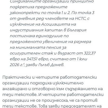
Синдикалните организации принципно
подкрепиха предложените
законопректи по точка 1 и 2. По точка 3
от дневния ред членовете на НСТС, с
изключение на Асоциацията на
индустриалния капитал в България
постигнаха единодушие по
предложеното увеличение на размера
на минималната пенсия за
осигурителен стаж и възраст от 322,37
евро на 347,51 евро, считано от 1 юли
2026 г.", заяви Гълъб Донев.
Практически и четирите работодателски
организации подходиха изключително
ангажирано и отговорно към съдържанието на
тези текстове. И четирите работодателски
организации не се произнесоха, че са против
тези текстове. Това заяви председателят на