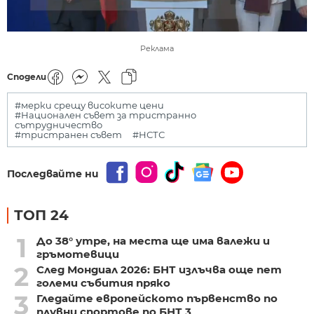
Реклама
Сподели
#мерки срещу високите цени
#Национален съвет за тристранно
сътрудничество
#тристранен съвет
#НСТС
Последвайте ни
ТОП 24
1
До 38° утре, на места ще има валежи и
гръмотевици
2
След Мондиал 2026: БНТ излъчва още пет
големи събития пряко
3
Гледайте европейското първенство по
плувни спортове по БНТ 3