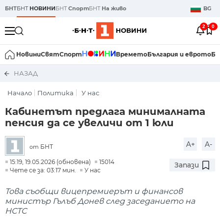
БНТ
БНТ
НОВИНИ
БНТ
Спорт
БНТ
На живо
BG
2
0
Новини
Свят
Спорт
Времето
България и еврото
Би
НАЗАД
Начало
Политика
У нас
Кабинетът предлага минималната
пенсия да се увеличи от 1 юли
A+
A-
БНТ
от
15:19, 19.05.2026 (обновена)
15014
Запази
Чете се за: 03:17 мин.
У нас
Това съобщи вицепремиерът и финансов
министър Гълъб Донев след заседанието на
НСТС