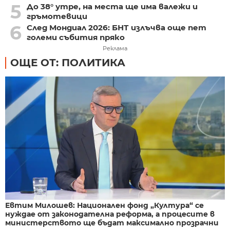
5
До 38° утре, на места ще има валежи и
гръмотевици
6
След Мондиал 2026: БНТ излъчва още пет
големи събития пряко
Реклама
ОЩЕ ОТ: ПОЛИТИКА
Евтим Милошев: Национален фонд „Култура“ се
нуждае от законодателна реформа, а процесите в
министерството ще бъдат максимално прозрачни