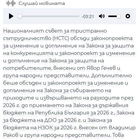
Слушай новината
-03:21
Play
Mute
Setti
Националният съвет за тристранно
сътрудничество (НСТС) обсъди законопроекта
за изменение и допълнение на Закона за защита
на конкуренцията и законопроект за изменение
и допълнение на Закона за защита на
потребителите, внесени от Явор Гечев и
група народни представители. Допълнително
беше обсъден и законопроект за изменение и
допълнение на Закона за събирането на
приходите и извършването на разходите през
2026 г. до приемането на Закона за държавния
бюджет на Република България за 2026 г., Закона
за бюджета на ДОО за 2026 г. и Закона за
бюджета на НЗОК за 2026 г. внесен от Владимир
Раков и група народни представители. Това