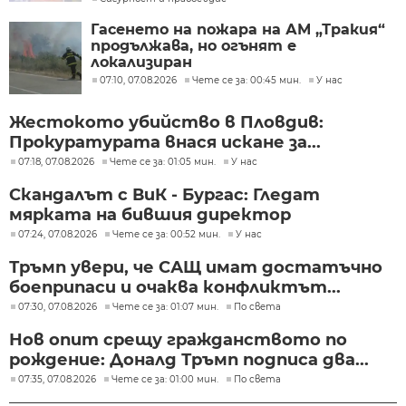
нас
Гасенето на пожара на АМ „Тракия“
продължава, но огънят е
локализиран
07:10, 07.08.2026
Чете се за: 00:45 мин.
У нас
Жестокото убийство в Пловдив:
Прокуратурата внася искане за...
07:18, 07.08.2026
Чете се за: 01:05 мин.
У нас
Скандалът с ВиК - Бургас: Гледат
мярката на бившия директор
07:24, 07.08.2026
Чете се за: 00:52 мин.
У нас
Тръмп увери, че САЩ имат достатъчно
боеприпаси и очаква конфликтът...
07:30, 07.08.2026
Чете се за: 01:07 мин.
По света
Нов опит срещу гражданството по
рождение: Доналд Тръмп подписа два...
07:35, 07.08.2026
Чете се за: 01:00 мин.
По света