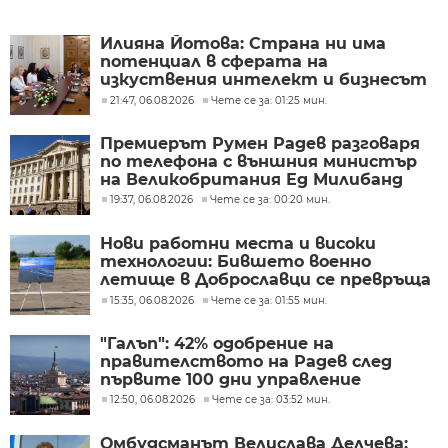
Илияна Йотова: Страна ни има
потенциал в сферата на
изкуствения интелект и бизнесът
забелязва тези перспективи
21:47, 06.08.2026
Чете се за: 01:25 мин.
Премиерът Румен Радев разговаря
по телефона с външния министър
на Великобритания Ед Милибанд
19:37, 06.08.2026
Чете се за: 00:20 мин.
Нови работни места и високи
технологии: Бившето военно
летище в Доброславци се превръща
в голям космически център
15:35, 06.08.2026
Чете се за: 01:55 мин.
"Галъп": 42% одобрение на
правителството на Радев след
първите 100 дни управление
12:50, 06.08.2026
Чете се за: 03:52 мин.
Омбудсманът Велислава Делчева: