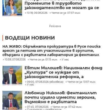
Промените в трудовото
законодателство не могат да се
правят през бюджета
10:18, 06.08.2026
Чете се за: 07:57 мин.
Реклама
ВОДЕЩИ НОВИНИ
НА ЖИВО: Окръжната прокуратура в Русе поиска
арест за петима от участниците в групите,
свързани с разбитата лаборатория за фентанил
10:59, 07.08.2026
Чете се за: 01:15 мин.
У нас
Евтим Милошев: Национален фонд
„Култура“ се нуждае от
законодателна реформа, а
процесите в министерството ще
09:00, 07.08.2026 (обновена)
Чете се за: 13:57 мин.
У нас
бъдат максимално прозрачни
Любомир Николов: Фентанилът
почти изцяло измести хероина,
възможно е разбитата
лаборатория да е единствената у
07:45, 07.08.2026
Чете се за: 07:42 мин.
Сигурност и правосъдие