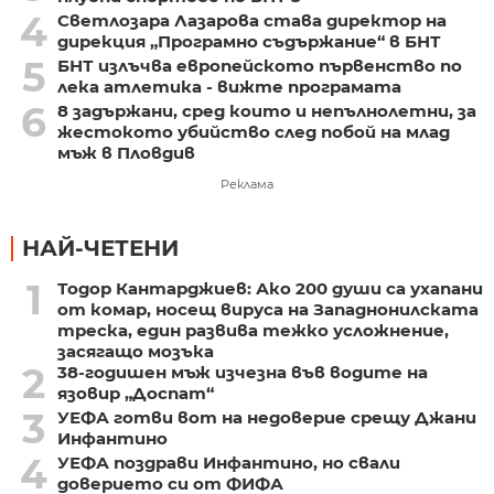
4
Светлозара Лазарова става директор на
дирекция „Програмно съдържание“ в БНТ
5
БНТ излъчва европейското първенство по
лека атлетика - вижте програмата
6
8 задържани, сред които и непълнолетни, за
жестокото убийство след побой на млад
мъж в Пловдив
Реклама
НАЙ-ЧЕТЕНИ
1
Тодор Кантарджиев: Ако 200 души са ухапани
от комар, носещ вируса на Западнонилската
треска, един развива тежко усложнение,
засягащо мозъка
2
38-годишен мъж изчезна във водите на
язовир „Доспат“
3
УЕФА готви вот на недоверие срещу Джани
Инфантино
4
УЕФА поздрави Инфантино, но свали
доверието си от ФИФА