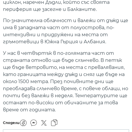
циклон, наречен Дъдли, който със своята
периферия ще засегне и Балканите.
По-значителна облачност и валежи от дъжд ще
има в западната част от полуострова, по-
интензивни и придружени на места от
гръмотевици в Южна Гърция и Албания.
У нас в четвъртък в по-голямата част от
страната отново ще бъде слънчево. В петък
ще бъде ветровито, на места с превалявания,
като границата между дъжд и сняг ще бъде на
около 1500 метра. През почивните дни ще
преобладава слънчево време, с повече облаци, но
почти без валежи в неделя. Температурите ще
останат по-високи от обичайните за това
време от годината.
Сподели