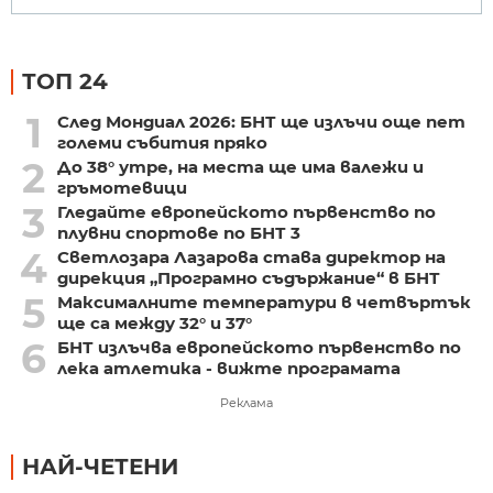
ТОП 24
1
След Мондиал 2026: БНТ ще излъчи още пет
големи събития пряко
2
До 38° утре, на места ще има валежи и
гръмотевици
3
Гледайте европейското първенство по
плувни спортове по БНТ 3
4
Светлозара Лазарова става директор на
дирекция „Програмно съдържание“ в БНТ
5
Максималните температури в четвъртък
ще са между 32° и 37°
6
БНТ излъчва европейското първенство по
лека атлетика - вижте програмата
Реклама
НАЙ-ЧЕТЕНИ