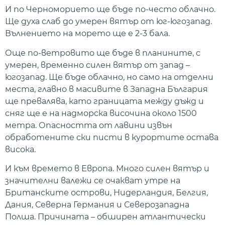
И по Черноморието ще бъде по-често облачно.
Ще духа слаб до умерен вятър от юг-югозапад.
Вълнението на морето ще е 2-3 бала.
Още по-ветровито ще бъде в планините, с
умерен, временно силен вятър от запад –
югозапад. Ще бъде облачно, но само на отделни
места, главно в масивите в Западна България
ще превалява, като границата между дъжд и
сняг ще е на надморска височина около 1500
метра. Опасността от лавини извън
обработените ски писти в курортите остава
висока.
И към времето в Европа. Много силен вятър и
значителни валежи се очакват утре на
Британските острови, Нидерландия, Белгия,
Дания, Северна Германия и Северозападна
Полша. Причината – обширен атлантически