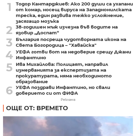
1
Тодор Кантарджиев: Ако 200 души са ухапани
от комар, носещ вируса на Западнонилската
треска, един развива тежко усложнение,
засягащо мозъка
2
38-годишен мъж изчезна във водите на
язовир „Доспат“
3
България посреща чудотворната икона на
Света Богородица – "Хавайска"
4
УЕФА готви вот на недоверие срещу Джани
Инфантино
5
Ива Михайлова: Полицаят, направил
измерванията за експертизата на
прокуратурата, няма необходимото
образование
6
УЕФА поздрави Инфантино, но свали
доверието си от ФИФА
Реклама
ОЩЕ ОТ: ВРЕМЕТО