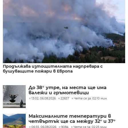
Продължава изтощителната надпревара с
бушуващите пожари в Европа
До 38° утре, на места ще има
валежи и гръмотевици
13:02, 06.08.2026
22657
Чете се за: 02:10 мин.
Максималните температури в
четвъртък ще са между 32° и 37°
06:55, 06.08.2026
9084
Чете се за: 02:25 мин.