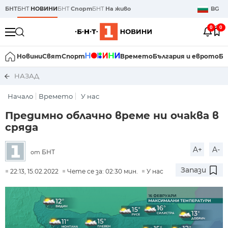
БНТ
БНТ
НОВИНИ
БНТ
Спорт
БНТ
На живо
BG
0
0
Новини
Свят
Спорт
Времето
България и еврото
Би
НАЗАД
Начало
Времето
У нас
Предимно облачно време ни очаква в
сряда
A+
A-
БНТ
от
Запази
22:13, 15.02.2022
Чете се за: 02:30 мин.
У нас