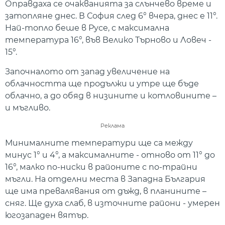
Оправдаха се очакванията за слънчево време и
затопляне днес. В София след 6° вчера, днес е 11°.
Най-топло беше в Русе, с максимална
температура 16°, във Велико Търново и Ловеч -
15°.
Започналото от запад увеличение на
облачността ще продължи и утре ще бъде
облачно, а до обяд в низините и котловините –
и мъгливо.
Реклама
Минималните температури ще са между
минус 1° и 4°, а максималните - отново от 11° до
16°, малко по-ниски в районите с по-трайни
мъгли. На отделни места в Западна България
ще има превалявания от дъжд, в планините –
сняг. Ще духа слаб, в източните райони - умерен
югозападен вятър.