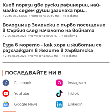
Киев порази две руски рафинерии, най-
малко седем души загинаха при...
20:36, 06.08.2026
Чете се за: 00:50 мин.
По света
Володимир Зеленски с първо посещение
в Сърбия след началото на войната
21:07, 06.08.2026
Чете се за: 01:00 мин.
По света
Езда в морето - как хора и животни се
разхлаждат в жегите в Хърватска
21:59, 06.08.2026
Чете се за: 00:37 мин.
По света
ПОСЛЕДВАЙТЕ НИ В
Facebook
Instagram
YouTube
TikTok
Google News
LinkedIn