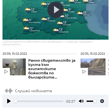
Субтитрите са автоматично генерирани и може да съдържат
неточности.
20:59, 15.02.2022
20:35, 15.02.2022
Ранно свидетелство за
В
култа към
П
египетските
н
божества по
у
българските...
Слушай новината
-02:27
Play
Mute
Setti