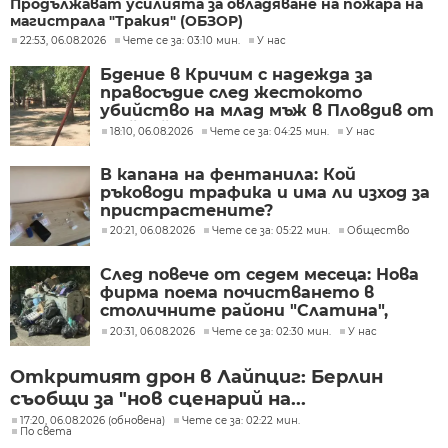
Продължават усилията за овладяване на пожара на
магистрала "Тракия" (ОБЗОР)
22:53, 06.08.2026
Чете се за: 03:10 мин.
У нас
Бдение в Кричим с надежда за
правосъдие след жестокото
убийство на млад мъж в Пловдив от
тийнейджъри
18:10, 06.08.2026
Чете се за: 04:25 мин.
У нас
В капана на фентанила: Кой
ръководи трафика и има ли изход за
пристрастените?
20:21, 06.08.2026
Чете се за: 05:22 мин.
Общество
След повече от седем месеца: Нова
фирма поема почистването в
столичните райони "Слатина",
"Подуяне" и "Изгрев"
20:31, 06.08.2026
Чете се за: 02:30 мин.
У нас
Откритият дрон в Лайпциг: Берлин
съобщи за "нов сценарий на...
17:20, 06.08.2026 (обновена)
Чете се за: 02:22 мин.
По света