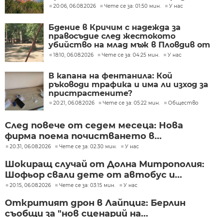
20:06, 06.08.2026
Чете се за: 01:50 мин.
У нас
Бдение в Кричим с надежда за
правосъдие след жестокото
убийство на млад мъж в Пловдив от
тийнейджъри
18:10, 06.08.2026
Чете се за: 04:25 мин.
У нас
В капана на фентанила: Кой
ръководи трафика и има ли изход за
пристрастените?
20:21, 06.08.2026
Чете се за: 05:22 мин.
Общество
След повече от седем месеца: Нова
фирма поема почистването в...
20:31, 06.08.2026
Чете се за: 02:30 мин.
У нас
Шокиращ случай от Долна Митрополия:
Шофьор свали дете от автобус и...
20:15, 06.08.2026
Чете се за: 03:15 мин.
У нас
Откритият дрон в Лайпциг: Берлин
съобщи за "нов сценарий на...