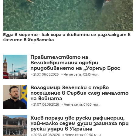
Езда в морето - как хора и животни се разхлаждат в
жегите в Хърватска
Правителството на
Великобритания одобри
придобиването на „Уорнър Брос
Дискавъри“ от „Парамаунт“ за 110
21:37, 06.08.2026
Чете се за: 02:15 мин.
млрд. долара
Володимир Зеленски с първо
посещение в Сърбия след началото
на войната
21:07, 06.08.2026
Чете се за: 01:00 мин.
Киев порази две руски рафинерии,
най-малко седем души загинаха при
руски удари в Украйна
20:36, 06.08.2026
Чете се за: 00:50 мин.