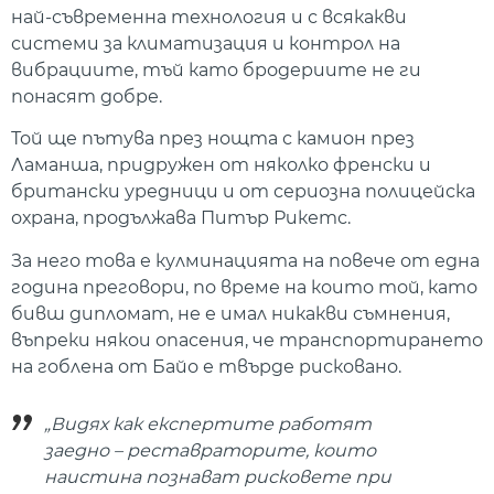
най-съвременна технология и с всякакви
системи за климатизация и контрол на
вибрациите, тъй като бродериите не ги
понасят добре.
Той ще пътува през нощта с камион през
Ламанша, придружен от няколко френски и
британски уредници и от сериозна полицейска
охрана, продължава Питър Рикетс.
За него това е кулминацията на повече от една
година преговори, по време на които той, като
бивш дипломат, не е имал никакви съмнения,
въпреки някои опасения, че транспортирането
на гоблена от Байо е твърде рисковано.
„Видях как експертите работят
заедно – реставраторите, които
наистина познават рисковете при