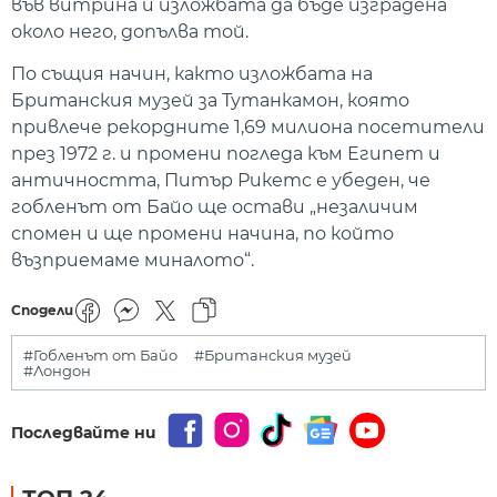
във витрина и изложбата да бъде изградена
около него, допълва той.
По същия начин, както изложбата на
Британския музей за Тутанкамон, която
привлече рекордните 1,69 милиона посетители
през 1972 г. и промени погледа към Египет и
античността, Питър Рикетс е убеден, че
гобленът от Байо ще остави „незаличим
спомен и ще промени начина, по който
възприемаме миналото“.
Сподели
#Гобленът от Байо
#Британския музей
#Лондон
Последвайте ни