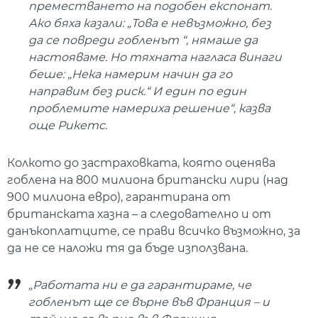
преместването на подобен експонат.
Ако бяха казали: „Това е невъзможно, без
да се повреди гобленът “, нямаше да
настояваме. Но тяхната нагласа винаги
беше: „Нека намерим начин да го
направим без риск.“ И един по един
проблемите намериха решение“, казва
още Рикетс.
Колкото до застраховката, която оценява
гоблена на 800 милиона британски лири (над
900 милиона евро), гарантирана от
британската хазна – а следователно и от
данъкоплатците, се прави всичко възможно, за
да не се наложи тя да бъде използвана.
„Работата ни е да гарантираме, че
гобленът ще се върне във Франция – и