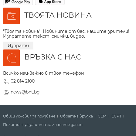
ТВОЯТА НОВИНА
"Твоята новина"! Новините от вас, нашите зрители!
Изпратете текст, снимки, видео.
Изпрати
ВРЪЗКА С НАС
Всичко най-важно в твоя телефон
02 814 2100
news@bnt.bg
Общи условия за ползване
Обратна връзка
СЕМ
ECPT
Политика за защита на личните данни