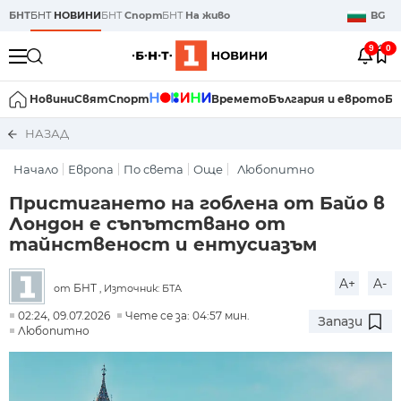
БНТ
БНТ
НОВИНИ
БНТ
Спорт
БНТ
На живо
BG
9
0
Новини
Свят
Спорт
Времето
България и еврото
Би
НАЗАД
Начало
Европа
По света
Още
Любопитно
Пристигането на гоблена от Байо в
Лондон е съпътствано от
тайнственост и ентусиазъм
A+
A-
БНТ
от
, Източник: БТА
02:24, 09.07.2026
Чете се за: 04:57 мин.
Запази
Любопитно