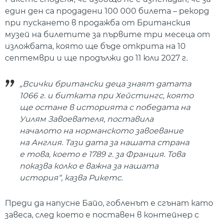
един ден са продадени 100 000 билета – рекорд
при пускането в продажба от Британския
музей на билетите за първите три месеца от
изложбата, която ще бъде открита на 10
септември и ще продължи до 11 юли 2027 г.
„Всички британски деца знаят датата
1066 г. и битката при Хейстингс, която
ще остане в историята с победата на
Уилям Завоевателя, поставила
началото на норманското завоевание
на Англия. Тази дата за нашата страна
е това, което е 1789 г. за Франция. Това
показва колко е важна за нашата
история“, казва Рикетс.
Преди да напусне Байо, гобленът е сгънат като
завеса, след което е поставен в контейнер с