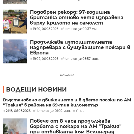
Подобрен рекорд: 97-годишна
британка отново летя изправена
върху крилото на самолет
19:20, 06.08.2026
Чете се за: 00:37 мин.
Продължава изтощителната
надпревара с бушуващите пожари в
Европа
19:02, 06.08.2026
Чете се за: 03:57 мин.
Реклама
ВОДЕЩИ НОВИНИ
Възстановено е движението и в двете посоки по АМ
"Тракия" в района на 69-тия километър
21:18, 06.08.2026
Чете се за: 01:02 мин.
У нас
Повече от 8 часа продължава
борбата с пожара на АМ "Тракия"
при отбивката към Велинград