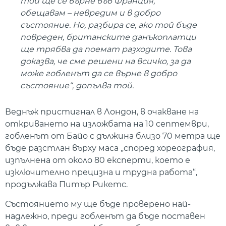
той ще се върне във Франция,
обещавам – невредим и в добро
състояние. Но, разбира се, ако той бъде
повреден, британските данъкоплатци
ще трябва да поемат разходите. Това
доказва, че сме решени на всичко, за да
може гобленът да се върне в добро
състояние“, допълва той.
Веднъж пристигнал в Лондон, в очакване на
откриването на изложбата на 10 септември,
гобленът от Байо с дължина близо 70 метра ще
бъде разстлан върху маса „според хореография,
изпълнена от около 80 експерти, което е
изключително прецизна и трудна работа“,
продължава Питър Рикетс.
Състоянието му ще бъде проверено най-
надлежно, преди гобленът да бъде поставен