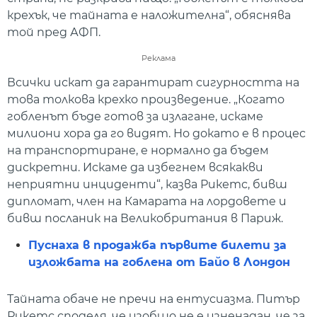
крехък, че тайната е наложителна“, обяснява
той пред АФП.
Реклама
Всички искат да гарантират сигурността на
това толкова крехко произведение. „Когато
гобленът бъде готов за излагане, искаме
милиони хора да го видят. Но докато е в процес
на транспортиране, е нормално да бъдем
дискретни. Искаме да избегнем всякакви
неприятни инциденти“, казва Рикетс, бивш
дипломат, член на Камарата на лордовете и
бивш посланик на Великобритания в Париж.
Пуснаха в продажба първите билети за
изложбата на гоблена от Байо в Лондон
Тайната обаче не пречи на ентусиазма. Питър
Рикетс споделя, че изобщо не е изненадан, че за