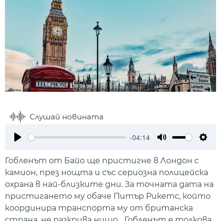
Слушай новината
-04:14
Play
Mute
Setti
Гобленът от Байо ще пристигне в Лондон с
камион, през нощта и със сериозна полицейска
охрана в най-близките дни. За точната дата на
пристигането му обаче Питър Рикетс, който
координира транспорта му от британска
страна, не разкрива нищо. „Гобленът е толкова