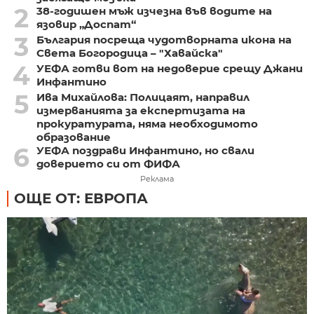
2
38-годишен мъж изчезна във водите на
язовир „Доспат“
3
България посреща чудотворната икона на
Света Богородица – "Хавайска"
4
УЕФА готви вот на недоверие срещу Джани
Инфантино
5
Ива Михайлова: Полицаят, направил
измерванията за експертизата на
прокуратурата, няма необходимото
образование
6
УЕФА поздрави Инфантино, но свали
доверието си от ФИФА
Реклама
ОЩЕ ОТ: ЕВРОПА