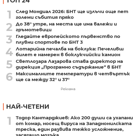
ТОП 24
1
След Мондиал 2026: БНТ ще излъчи още пет
големи събития пряко
2
До 38° утре, на места ще има валежи и
гръмотевици
3
Гледайте европейското първенство по
плувни спортове по БНТ 3
4
Лотарийна печалба на боклука: Печеливш
билет е намерен в боклукчийски камион
5
Светлозара Лазарова става директор на
дирекция „Програмно съдържание“ в БНТ
6
Максималните температури в четвъртък
ще са между 32° и 37°
Реклама
НАЙ-ЧЕТЕНИ
1
Тодор Кантарджиев: Ако 200 души са ухапани
от комар, носещ вируса на Западнонилската
треска, един развива тежко усложнение,
засягащо мозъка