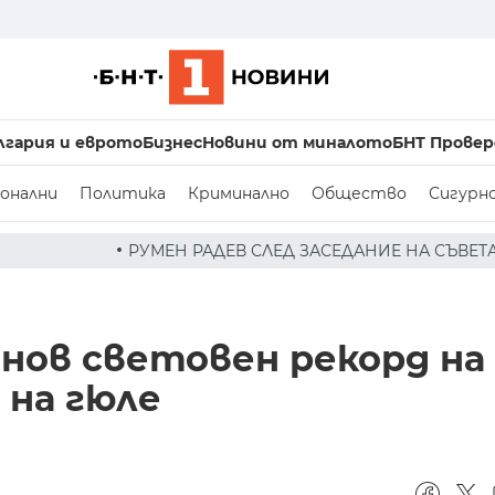
лгария и еврото
Бизнес
Новини от миналото
БНТ Провер
онални
Политика
Криминално
Общество
Сигурн
ЕН РАДЕВ СЛЕД ЗАСЕДАНИЕ НА СЪВЕТА ПО СИГУРНОСТТА:
 нов световен рекорд на
на гюле