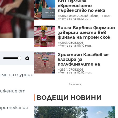
БНТ излъчва
европейското
първенство по лека
атлетика - вижте
08:50, 08.08.2026 (обновена)
11683
Чете се за: 06:12 мин.
програмата
Зинга Барбоса Фирмино
завърши шести във
финала на троен скок
на световното
08:01, 08.08.2026
Чете се за: 01:40 мин.
първенство по лека
атлетика до 20 г. в
Християн Касабов се
Юджийн
класира за
ute
Settings
полуфиналите на
световното
23:34, 07.08.2026
Чете се за: 02:02 мин.
първенство в Юджийн
реме на турнир
Реклама
тижение от
ВОДЕЩИ НОВИНИ
 притежание