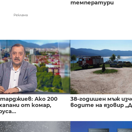
температури
Реклама
нтарджиев: Ако 200
38-годишен мъж изч
хапани от комар,
водите на язовир „
уса...