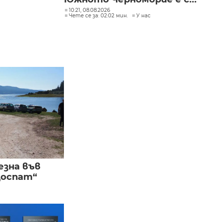
10:21, 08.08.2026
Чете се за: 02:02 мин.
У нас
езна във
Доспат“