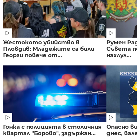
Жестокото убийство в
Румен Рад
Пловдив: Младежите са били
Съвета п
Георги повече от...
нахлул...
Гонка с полицията в столичния
Опасно в
квартал "Борово", задържан...
днес, ва