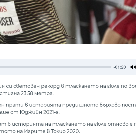
-01:20
M
я си световен рекорд в тласкането на гюле по в
стигна 23.58 метра.
он прати в историята предишното върхово пос
аше от Юджийн 2021-а.
т в историята на тласкането на гюле отново е
атото на Игрите в Токио 2020.