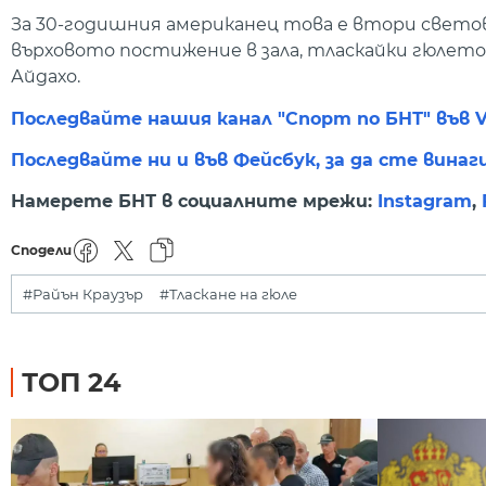
За 30-годишния американец това е втори светов
върховото постижение в зала, тласкайки гюлето 
Айдахо.
Последвайте нашия канал "Спорт по БНТ" във V
Последвайте ни и във Фейсбук, за да сте винаг
Намерете БНТ в социалните мрежи:
Instagram
,
Сподели
#Райън Краузър
#Тласкане на гюле
ТОП 24