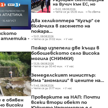
на Вучич към ЕС, но
Украйна е във война и
15:22, 08.08.2026
Чете се за: 05:35 мин.
По света
няма време за
скептицизъм
Два хеликоптера "Кугър" се
включиха в гасенето на
пожара...
йското
15:01, 08.08.2026
 атлетика -
Чете се за: 01:02 мин.
У нас
Пожар изпепели две къщи в
бобошевското село Висока
могила (СНИМКИ)
13:29, 08.08.2026
Чете се за: 00:40 мин.
У нас
Земеделският министър:
Има "аномалии" в цените на...
11:45, 08.08.2026
Чете се за: 01:17 мин.
У нас
Проверките на НАП: Почти
е е обявен
всеки втори обект по
но високи
Южното Черноморие е с...