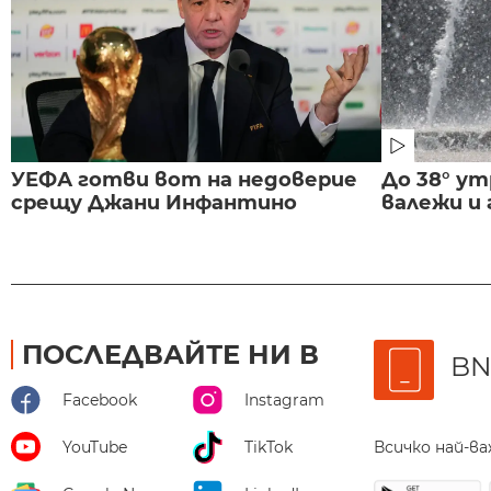
УЕФА готви вот на недоверие
До 38° ут
срещу Джани Инфантино
валежи и
ПОСЛЕДВАЙТЕ НИ В
BN
Facebook
Instagram
Всичко най-в
YouTube
TikTok