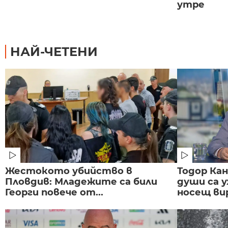
утре
НАЙ-ЧЕТЕНИ
Жестокото убийство в
Тодор Ка
Пловдив: Младежите са били
души са у
Георги повече от...
носещ вир