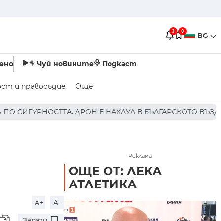
3
0
BG
ено
Чуй новините
Подкаст
ост и правосъдие
Още
 ДРОН Е НАХЛУЛ В БЪЛГАРСКОТО ВЪЗДУШНО ПРОСТРАНСТВ
Реклама
ОЩЕ ОТ: ЛЕКА
АТЛЕТИКА
A+
A-
Запази