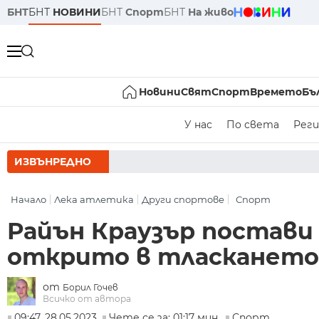
БНТ
БНТ
НОВИНИ
БНТ
Спорт
БНТ
На живо
Новини
Свят
Спорт
Времето
Бъ
У нас
По света
Реги
ИЗВЪНРЕДНО
РУМ
Начало
Лека атлетика
Други спортове
Спорт
Райън Краузър постави
открито в тласкането 
от
Борил Гочев
Всичко от автора
09:47, 28.05.2023
Чете се за: 01:17 мин.
Спорт