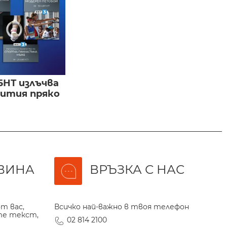
БНТ излъчва
бития пряко
ВИНА
ВРЪЗКА С НАС
т вас,
Всичко най-важно в твоя телефон
те текст,
02 814 2100