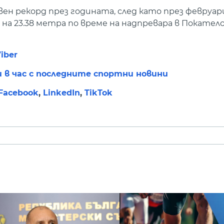
ен рекорд през годината, след като през февруа
на 23.38 метра по време на надпревара в Покател
iber
и в час с последните спортни новини
Facebook
,
LinkedIn
,
TikTok