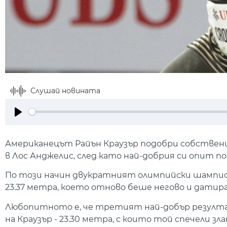
Слушай новината
Play
Американецът Райън Краузър подобри собствени
в Лос Анджелис, след като най-добрия си опит по
По този начин двукратният олимпийски шампи
23.37 метра, което отново беше негово и датир
Любопитното е, че третият най-добър резулта
на Краузър - 23.30 метра, с които той спечели зл