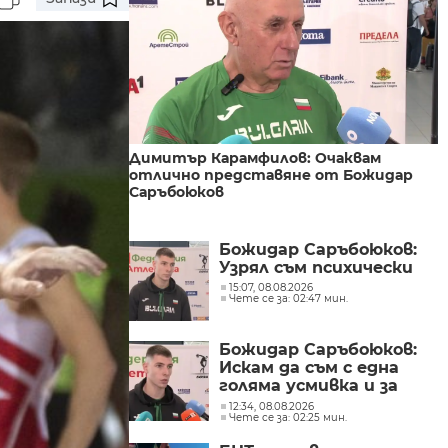
Димитър Карамфилов: Очаквам
отлично представяне от Божидар
Саръбоюков
Божидар Саръбоюков:
Узрял съм психически
15:07, 08.08.2026
Чете се за: 02:47 мин.
Божидар Саръбоюков:
Искам да съм с една
голяма усмивка и за
първи път да съм
12:34, 08.08.2026
Чете се за: 02:25 мин.
удовлетворен от
самото състезание