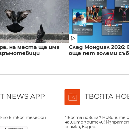
ре, на места ще има
След Мондиал 2026: 
 гръмотевици
още пет големи съ
T NEWS APP
ТВОЯТА НО
ажно в твоя телефон
"Твоята новина"! Новините о
нашите зрители! Изпрате
снимки, видео.