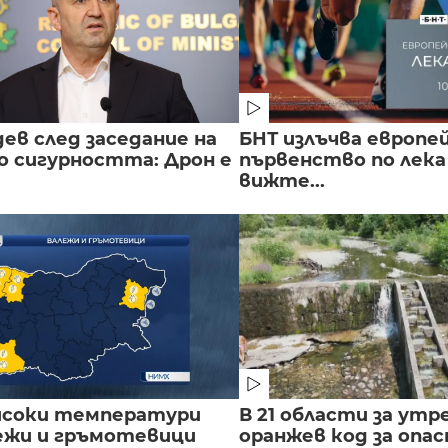
ев след заседание на
БНТ излъчва европе
о сигурността: Дрон е
първенство по лека
вижте...
исоки температури
В 21 области за утр
лежи и гръмотевици
оранжев код за опас