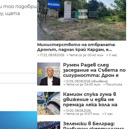
ри той подобри
оу, щата
Министерството на отбраната:
Дронът, паднал край Кардам, е...
17:23, 08.08.2026
Чете се за: 00:40 мин.
У нас
Румен Радев след
заседание на Съвета по
сигурността: Дрон е
нахлул в българското
12:09, 08.08.2026 (обновена)
Чете се за: 04:00 мин.
Политика
въздушно
пространство
Камион спука гума в
движение и едва не
премаза лека кола на
Подбалканския път
12:00, 08.08.2026
Чете се за: 01:07 мин.
У нас
(СНИМКИ)
Зеленски в Белград:
Разбирам скептицизма