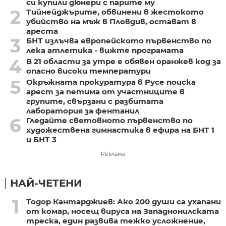
си купили дюнери с парите му
2
Тийнейджърите, обвинени в жестокото
убийство на мъж в Пловдив, остават в
ареста
3
БНТ излъчва европейското първенство по
лека атлетика - вижте програмата
4
В 21 области за утре е обявен оранжев код за
опасно високи температури
5
Окръжната прокуратура в Русе поиска
арест за петима от участниците в
групите, свързани с разбитата
лаборатория за фентанил
6
Гледайте световното първенство по
художествена гимнастика в ефира на БНТ 1
и БНТ 3
Реклама
НАЙ-ЧЕТЕНИ
1
Тодор Кантарджиев: Ако 200 души са ухапани
от комар, носещ вируса на Западнонилската
треска, един развива тежко усложнение,