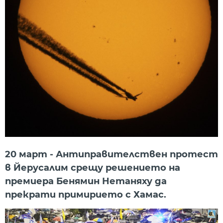
20 март - Антиправителствен протест
в Йерусалим срещу решението на
премиера Бенямин Нетаняху да
прекрати примирието с Хамас.