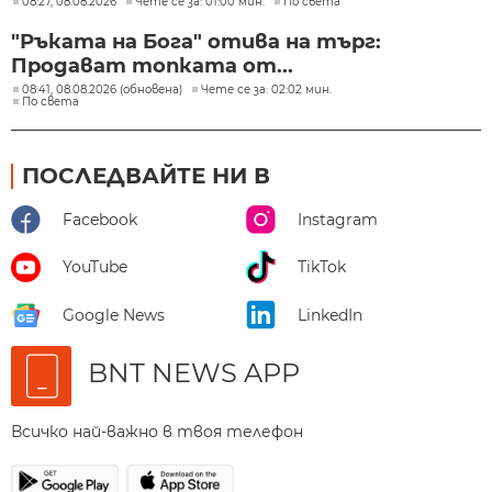
08:27, 08.08.2026
Чете се за: 01:00 мин.
По света
"Ръката на Бога" отива на търг:
Продават топката от...
08:41, 08.08.2026 (обновена)
Чете се за: 02:02 мин.
По света
ПОСЛЕДВАЙТЕ НИ В
Facebook
Instagram
YouTube
TikTok
Google News
LinkedIn
BNT NEWS APP
Всичко най-важно в твоя телефон