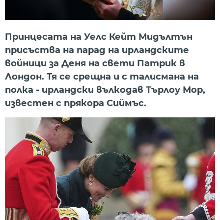
Принцесата на Уелс Кейт Мидълтън
присъства на парад на ирландските
войници за Деня на свети Патрик в
Лондон. Тя се срещна и с талисмана на
полка - ирландски вълкодав Търлоу Мор,
известен с прякора Сиймъс.