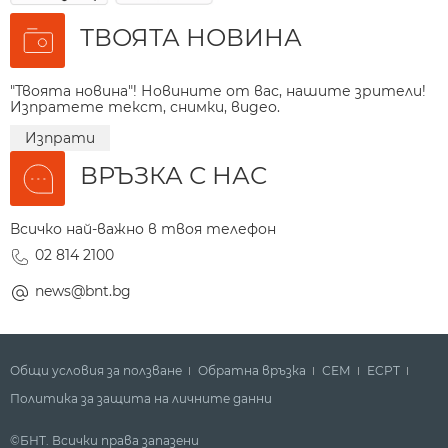
ТВОЯТА НОВИНА
"Твоята новина"! Новините от вас, нашите зрители!
Изпратете текст, снимки, видео.
Изпрати
ВРЪЗКА С НАС
Всичко най-важно в твоя телефон
02 814 2100
news@bnt.bg
Общи условия за ползване
Обратна връзка
СЕМ
ECPT
Политика за защита на личните данни
©БНТ. Всички права запазени