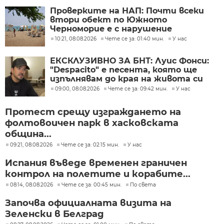
Проверките на НАП: Почти всеки
втори обект по Южното
Черноморие е с нарушение
10:21, 08.08.2026
Чете се за: 01:40 мин.
У нас
ЕКСКЛУЗИВНО ЗА БНТ: Луис Фонси:
"Despacito" е песента, която ще
изпълнявам до края на живота си
09:00, 08.08.2026
Чете се за: 09:42 мин.
У нас
Протест срещу изграждането на
фолтовоичен парк в хасковската
община...
09:21, 08.08.2026
Чете се за: 02:15 мин.
У нас
Испания въведе временен граничен
контрол на полетите и корабите...
08:14, 08.08.2026
Чете се за: 00:45 мин.
По света
Започва официалната визита на
Зеленски в Белград