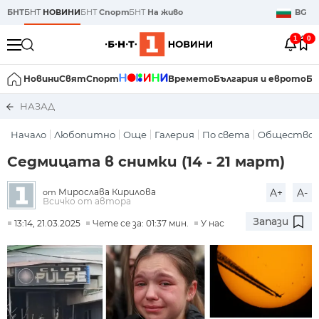
БНТ
БНТ
НОВИНИ
БНТ
Спорт
БНТ
На живо
BG
1
0
Новини
Свят
Спорт
Времето
България и еврото
Би
НАЗАД
Начало
Любопитно
Още
Галерия
По света
Общество
Седмицата в снимки (14 - 21 март)
Мирослава Кирилова
A+
A-
от
Всичко от автора
Запази
13:14, 21.03.2025
Чете се за: 01:37 мин.
У нас