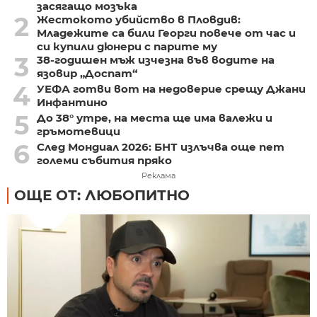
засягащо мозъка
2
Жестокото убийство в Пловдив:
Младежите са били Георги повече от час и
си купили дюнери с парите му
3
38-годишен мъж изчезна във водите на
язовир „Доспат“
4
УЕФА готви вот на недоверие срещу Джани
Инфантино
5
До 38° утре, на места ще има валежи и
гръмотевици
6
След Мондиал 2026: БНТ излъчва още пет
големи събития пряко
Реклама
ОЩЕ ОТ: ЛЮБОПИТНО