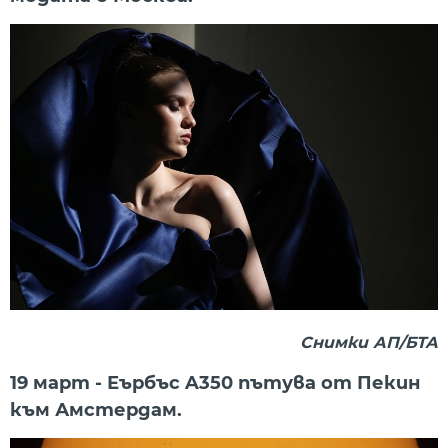
Снимки АП/БТА
19 март - Еърбъс A350 пътува от Пекин
към Амстердам.