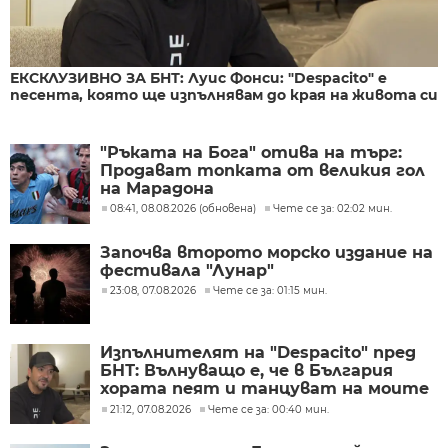
ЕКСКЛУЗИВНО ЗА БНТ: Луис Фонси: "Despacito" е
песента, която ще изпълнявам до края на живота си
"Ръката на Бога" отива на търг:
Продават топката от великия гол
на Марадона
08:41, 08.08.2026 (обновена)
Чете се за: 02:02 мин.
Започва второто морско издание на
фестивала "Лунар"
23:08, 07.08.2026
Чете се за: 01:15 мин.
Изпълнителят на "Despacito" пред
БНТ: Вълнуващо е, че в България
хората пеят и танцуват на моите
песни
21:12, 07.08.2026
Чете се за: 00:40 мин.