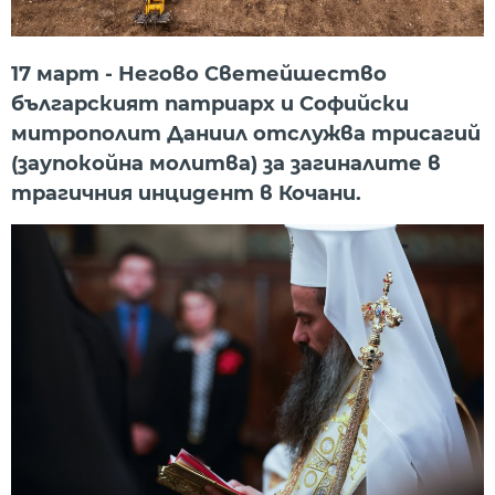
17 март - Негово Светейшество
българският патриарх и Софийски
митрополит Даниил отслужва трисагий
(заупокойна молитва) за загиналите в
трагичния инцидент в Кочани.