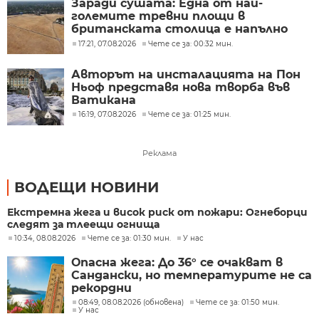
Заради сушата: Една от най-
големите тревни площи в
британската столица е напълно
изгоряла
17:21, 07.08.2026
Чете се за: 00:32 мин.
Авторът на инсталацията на Пон
Ньоф представя нова творба във
Ватикана
16:19, 07.08.2026
Чете се за: 01:25 мин.
Реклама
ВОДЕЩИ НОВИНИ
Екстремна жега и висок риск от пожари: Огнеборци
следят за тлеещи огнища
10:34, 08.08.2026
Чете се за: 01:30 мин.
У нас
Опасна жега: До 36° се очакват в
Сандански, но температурите не са
рекордни
08:49, 08.08.2026 (обновена)
Чете се за: 01:50 мин.
У нас