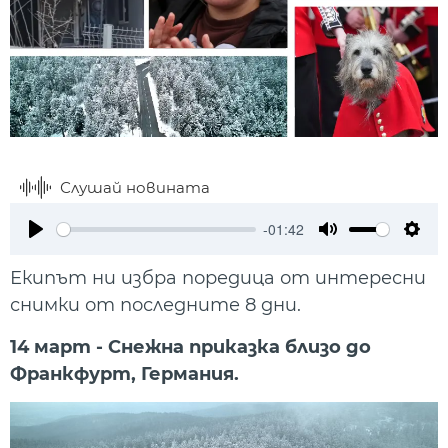
Слушай новината
-01:42
Play
Mute
Setti
Екипът ни избра поредица от интересни
снимки от последните 8 дни.
14 март - Снежна приказка близо до
Франкфурт, Германия.