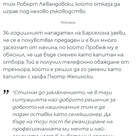
тим Роберт Левандовски, който отказа да
играе под негово ръководство.
Реклама
36-годишният нападател на Барселона заяви,
че се е почувствал предаден и е бил много
засегнат от начина, по който Пробеж му е
обяснил, че ще бъде сменен като капитан на
отбора. Той е получил телефонно обаждане от
треньора, който е решил да го замени като
капитан с халфа Пьотр Желински.
"Стигнах до заключението, че в тази
ситуацията най-доброто решение за
доброто на националния тим е да
подам оставка като селекционер. Да
бъде на този пост бе реализиране на
професионалната ми мечта и най-