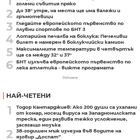
1
големи събития пряко
2
До 38° утре, на места ще има валежи и
гръмотевици
3
Гледайте европейското първенство по
плувни спортове по БНТ 3
4
Лотарийна печалба на боклука: Печеливш
билет е намерен в боклукчийски камион
5
Максималните температури в четвъртък
ще са между 32° и 37°
6
БНТ излъчва европейското първенство по
лека атлетика - вижте програмата
Реклама
НАЙ-ЧЕТЕНИ
1
Тодор Кантарджиев: Ако 200 души са ухапани
от комар, носещ вируса на Западнонилската
треска, един развива тежко усложнение,
засягащо мозъка
2
38-годишен мъж изчезна във водите на
язовир „Доспат“