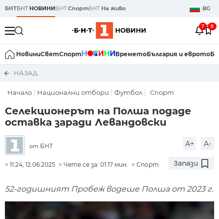
БНТ
БНТ
НОВИНИ
БНТ
Спорт
БНТ
На живо
BG
7
0
Новини
Свят
Спорт
Времето
България и еврото
Би
НАЗАД
Начало
Национални отбори
Футбол
Спорт
Селекционерът на Полша подаде
оставка заради Левандовски
A+
A-
БНТ
от
Запази
11:24, 12.06.2025
Чете се за: 01:17 мин.
Спорт
52-годишният Пробеж водеше Полша от 2023 г.