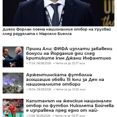
Диего Форлан поема националния отбор на Уругвай
след раздялата с Марсело Биелса
Принц Али: ФИФА изплати забавени
бонуси на Йордания дни след
критиките към Джани Инфантино
17:24, 06.08.2026
Чете се за: 02:17 мин.
Аржентинската футболна
асоциация обяви 15 юли за Ден на
националните отбори
16:04, 06.08.2026
Чете се за: 01:55 мин.
Капитанът на женския национален
отбор по футбол Николета Бойчева
е изправена пред едно от най-
трудните решения в своята
11:08, 06.08.2026
Чете се за: 03:37 мин.