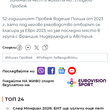
голямата чест в живота ми", сподели
Пробеж.
52-годишният Пробеж водеше Полша от 2023
г., като под негово ръководство отборът се
класира за Евро 2023, но зае последно място в
група с Франция, Нидерландия и Австрия.
Сподели
#Михал Пробеж
#Роберт Левандовскки
Последвайте ни
Гледайте НА ЖИВО спорт
безплатно на:
ТОП 24
След Мондиал 2026: БНТ ще излъчи още пет