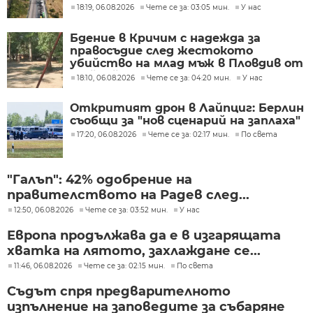
18:19, 06.08.2026
Чете се за: 03:05 мин.
У нас
Бдение в Кричим с надежда за
правосъдие след жестокото
убийство на млад мъж в Пловдив от
тийнейджъри
18:10, 06.08.2026
Чете се за: 04:20 мин.
У нас
Откритият дрон в Лайпциг: Берлин
съобщи за "нов сценарий на заплаха"
17:20, 06.08.2026
Чете се за: 02:17 мин.
По света
"Галъп": 42% одобрение на
правителството на Радев след...
12:50, 06.08.2026
Чете се за: 03:52 мин.
У нас
Европа продължава да е в изгарящата
хватка на лятото, захлаждане се...
11:46, 06.08.2026
Чете се за: 02:15 мин.
По света
Съдът спря предварителното
изпълнение на заповедите за събаряне