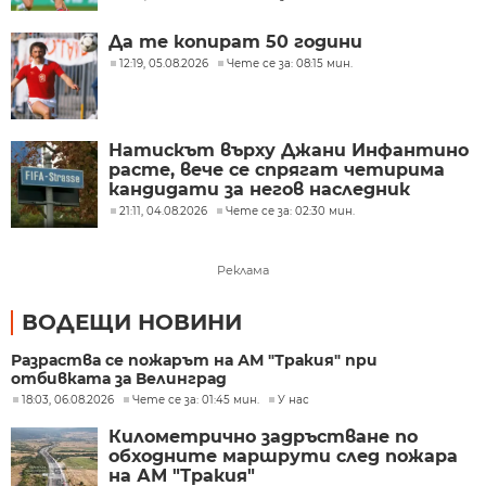
кариера
Да те копират 50 години
12:19, 05.08.2026
Чете се за: 08:15 мин.
Натискът върху Джани Инфантино
расте, вече се спрягат четирима
кандидати за негов наследник
21:11, 04.08.2026
Чете се за: 02:30 мин.
Реклама
ВОДЕЩИ НОВИНИ
Разраства се пожарът на АМ "Тракия" при
отбивката за Велинград
18:03, 06.08.2026
Чете се за: 01:45 мин.
У нас
Километрично задръстване по
обходните маршрути след пожара
на АМ "Тракия"