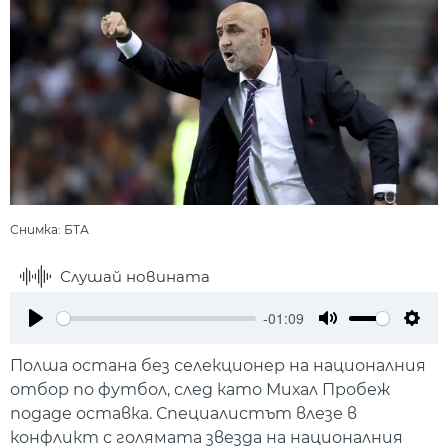
Снимка: БТА
Слушай новината
-01:09
Play
Mute
Setti
Полша остана без селекционер на националния
отбор по футбол, след като Михал Пробеж
подаде оставка. Специалистът влезе в
конфликт с голямата звезда на националния