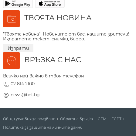
ТВОЯТА НОВИНА
"Твоята новина"! Новините от вас, нашите зрители!
Изпратете текст, снимки, видео.
Изпрати
ВРЪЗКА С НАС
Всичко най-важно в твоя телефон
02 814 2100
news@bnt.bg
Общи условия за ползване
Обратна връзка
СЕМ
ECPT
Политика за защита на личните данни