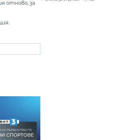
ия отново, за
ия.