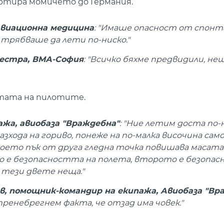
ртира момичето до Германия.
авиационна медицина
: "Имаше опасност от спонт
трябваше да лети по-ниско."
сестра, ВМА-София
: "Всичко бяхме предвидили, н
тата на пилотите.
ажа, авиобаза "Враждебна"
: "Ние летим доста по-
зхода на гориво, понеже на по-малка височина са
което пък от друга гледна точка повишава масата
во е безопасността на полета, второто е безопа
 тези двете неща."
, помощник-командир на екипажа, Авиобаза "Вр
пренебрегнем факта, че отзад има човек."