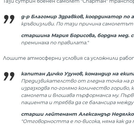
Тази сутрин военен самолет "Спартан" транспо
д-р Благомир Здравков, координатор по 
кръвоизливи. По тази причина самолетът 
старшина Мария Борисова, бордна мед. 
преминаха по правилата."
Лошите атмосферни условия са усложнили рабо
капитан Дичко Узунов, командир на екип
Предизвикателство от гледна точка на ра
изразходва по-голямо количество гориво, 
самолета и влошава пърформанса му. Пър
пациента и трябва да се балансира между
старши лейтенант Александър Недялков
"Отговорността е по-висока, няма как да 