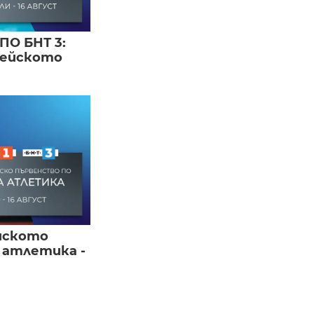
ПО БНТ 3:
пейското
йското
 атлетика -