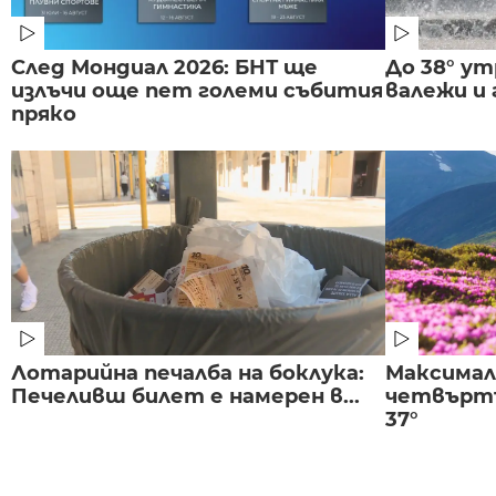
След Мондиал 2026: БНТ ще
До 38° ут
излъчи още пет големи събития
валежи и
пряко
Лотарийна печалба на боклука:
Максима
Печеливш билет е намерен в...
четвъртъ
37°