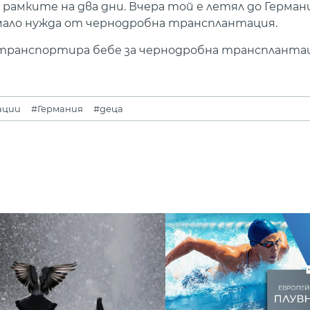
 рамките на два дни. Вчера той е летял до Герман
мало нужда от чернодробна трансплантация.
транспортира бебе за чернодробна трансплантац
ации
#Германия
#деца