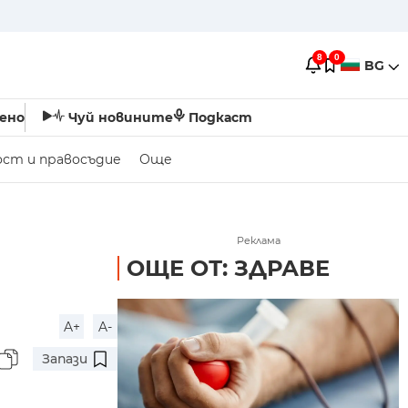
8
0
BG
ено
Чуй новините
Подкаст
ост и правосъдие
Още
Реклама
ОЩЕ ОТ: ЗДРАВЕ
A+
A-
Запази