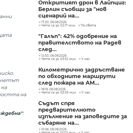
Откритият дрон в Лайпциг:
Берлин съобщи за "нов
сценарий на...
анни
17:20, 06.08.2026
Чете се за: 02:17 мин.
По света
ещата
"Галъп": 42% одобрение на
правителството на Радев
след...
12:50, 06.08.2026
Чете се за: 03:52 мин.
У нас
Километрично задръстване
ниско.
по обходните маршрути
молетът
след пожара на АМ...
 на
18:19, 06.08.2026
Чете се за: 03:05 мин.
У нас
сността на
Съдът спря
предварителното
аждебна"
:
изпълнение на заповедите за
събаряне на...
15:06, 06.08.2026
Чете се за: 01:02 мин.
У нас