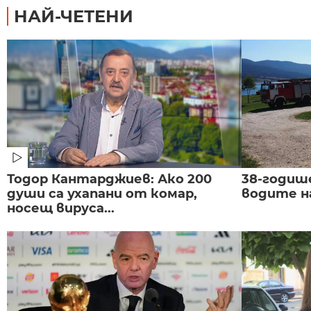
НАЙ-ЧЕТЕНИ
Тодор Кантарджиев: Ако 200
38-годиш
души са ухапани от комар,
водите н
носещ вируса...