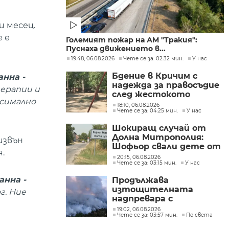
и месец.
 е
Големият пожар на АМ "Тракия":
Пуснаха движението в...
19:48, 06.08.2026
Чете се за: 02:32 мин.
У нас
Бдение в Кричим с
нна -
надежда за правосъдие
терапии и
след жестокото
ксимално
убийство на млад мъж
18:10, 06.08.2026
Чете се за: 04:25 мин.
У нас
в Пловдив от
тийнейджъри
Шокиращ случай от
Долна Митрополия:
извън
Шофьор свали дете от
.
автобус и го остави на
20:15, 06.08.2026
Чете се за: 03:15 мин.
У нас
пътя в жегата
анна -
Продължава
изтощителната
г. Ние
надпревара с
бушуващите пожари в
19:02, 06.08.2026
Чете се за: 03:57 мин.
По света
Европа