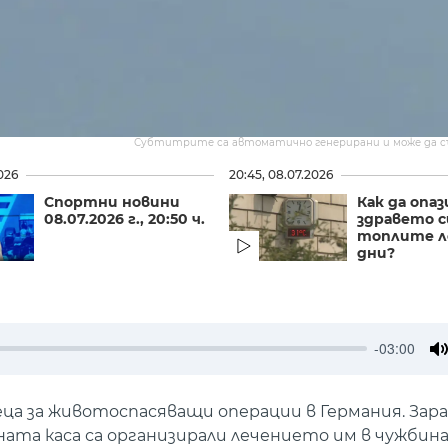
Субтитрите са автоматично генерирани и може да 
026
20:45, 08.07.2026
Спортни новини
Как да опа
08.07.2026 г., 20:50 ч.
здравето с
топлите 
дни?
-03:00
M
ца за животоспасяващи операции в Германия. Зар
а каса са организирали лечението им в чужбина 