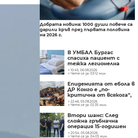
Добрата новина: 1000 души повече са
дарили кръв през първата половина
на 2026 г.
В УМБАЛ Бургас
спасиха пациент с
тежка легионелна
инфекция
10:45, 06.08.2026
Чете се за: 03:12 мин.
Епидемията от ебола в
ДР Конго е „по-
критична от всякога“,
съобщиха от „Лекари
22:46, 05.08.2026
Чете се за: 02:35 мин.
без граници“
Втори шанс: След
сложна гръбначна
операция 15-годишен
състезател по борба
20:54, 05.08.2026
Чете се за: 04:05 мин.
отново е на крака