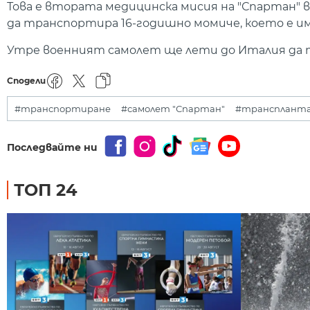
Това е втората медицинска мисия на "Спартан" в
да транспортира 16-годишно момиче, което е и
Утре военният самолет ще лети до Италия да 
Сподели
#транспортиране
#самолет "Спартан"
#трансплант
Последвайте ни
ТОП 24