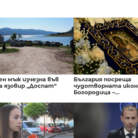
ен мъж изчезна във
България посреща
а язовир „Доспат“
чудотворната икон
Богородица –...