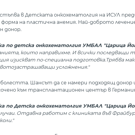
остъпва в Детската онкохематолгия на ИСУЛ пред
форма на пластична анемия. Най-доброто лечение
н донор.
ика по детска онкохематолгия УМБАЛ "Царица Йоа
ванията, които направихме. И всички последващи 
ия изискват по-специална подготовка.Трябва ма
животозастрашаващи усложнения."
 болестта. Шансът да се намери подходящ донор 
очено към трансплантационен център в Германия
ика по Детска онкохематолгия УМБАЛ "Царица Йо
 случаи. Отдавна работим с клиниката във Фрайбур
оли."