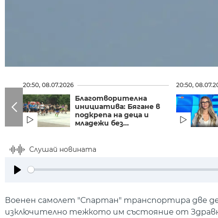
20:50, 08.07.2026
20:50, 08.07.2
Благотворителна
инициатива: Бягане в
подкрепа на деца и
младежи без...
Слушай новината
Play
Военен самолет "Спартан" транспортира две де
изключително тежкото им състояние от Здравнат