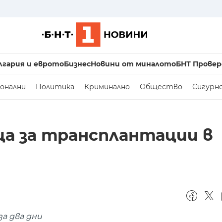
лгария и еврото
Бизнес
Новини от миналото
БНТ Провер
онални
Политика
Криминално
Общество
Сигурн
ца за трансплантации в
а два дни