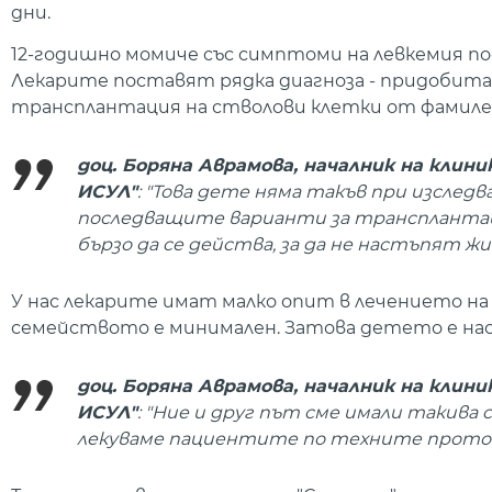
дни.
12-годишно момиче със симптоми на левкемия п
Лекарите поставят рядка диагноза - придобита 
трансплантация на стволови клетки от фамиле
доц. Боряна Аврамова, началник на клин
ИСУЛ"
: "Това дете няма такъв при изслед
последващите варианти за трансплантац
бързо да се действа, за да не настъпят 
У нас лекарите имат малко опит в лечението на
семейството е минимален. Затова детето е нас
доц. Боряна Аврамова, началник на клин
ИСУЛ"
: "Ние и друг път сме имали такива
лекуваме пациентите по техните проток