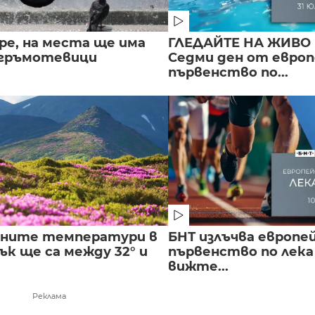
ре, на места ще има
ГЛЕДАЙТЕ НА ЖИВО 
 гръмотевици
Седми ден от евро
първенство по...
лните температури в
БНТ излъчва европе
к ще са между 32° и
първенство по лека
вижте...
Реклама