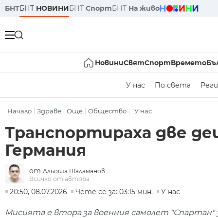
БНТ
БНТ
НОВИНИ
БНТ
Спорт
БНТ
На живо
Новини
Свят
Спорт
Времето
Бъ
У нас
По света
Реги
Начало
Здраве
Още
Общество
У нас
Транспортираха две де
Германия
от
Альоша Шаламанов
Всичко от автора
20:50, 08.07.2026
Чете се за: 03:15 мин.
У нас
Мисията е втора за военния самолет "Спартан" з