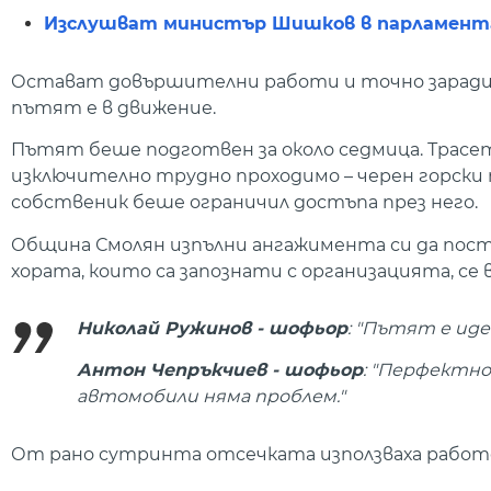
Изслушват министър Шишков в парламента 
Остават довършителни работи и точно заради 
пътят е в движение.
Пътят беше подготвен за около седмица. Трасет
изключително трудно проходимо – черен горски
собственик беше ограничил достъпа през него.
Община Смолян изпълни ангажимента си да поста
хората, които са запознати с организацията, се 
Николай Ружинов - шофьор
: "Пътят е иде
Антон Чепръкчиев - шофьор
: "Перфектно
автомобили няма проблем."
От рано сутринта отсечката използваха работе