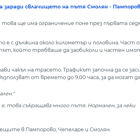
заради свлачището на пътя Смолян - Пампоро
това ще има ограничение поне през първата сед
о е с дължина около километър и половина. Част 
 път, който трябваше да заобиколи и частен имо
ви чакъл на трасето. Трафикът започна да се зас
възползват от времето до 9.00 часа, за да могат 
ален."
 е, това съкращава много пътя. Нормален, за леки
щите в Пампорово, Чепеларе и Смолян.