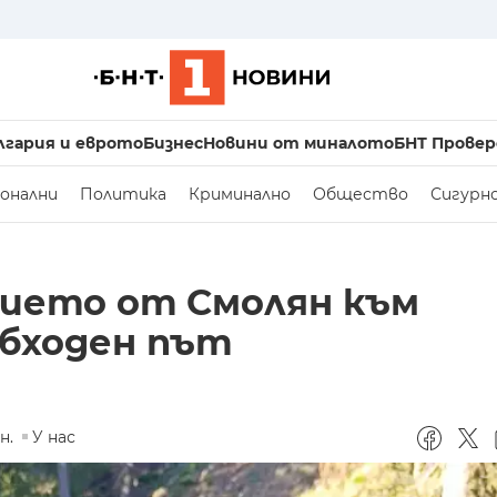
лгария и еврото
Бизнес
Новини от миналото
БНТ Провер
онални
Политика
Криминално
Общество
Сигурн
нието от Смолян към
обходен път
н.
У нас