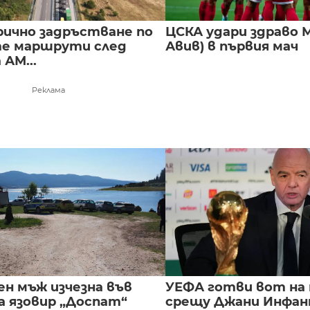
ично задръстване по
ЦСКА удари здраво М
е маршрути след
Авив) в първия мач
 АМ...
Реклама
ен мъж изчезна във
УЕФА готви вот на
а язовир „Доспат“
срещу Джани Инфа