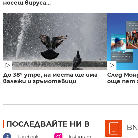
носещ вируса...
До 38° утре, на места ще има
След Монд
валежи и гръмотевици
още пет 
ПОСЛЕДВАЙТЕ НИ В
BN
Facebook
Instagram