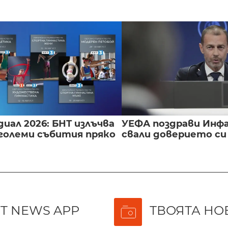
иал 2026: БНТ излъчва
УЕФА поздрави Инфа
големи събития пряко
свали доверието с
T NEWS APP
ТВОЯТА НО