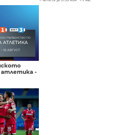
Чете се за: 01:30 мин.
У нас
йското
 атлетика -