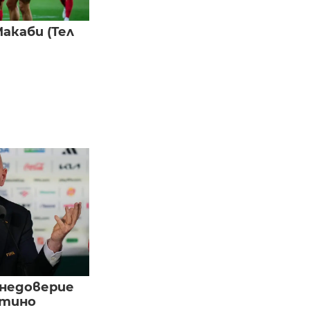
акаби (Тел
 недоверие
нтино