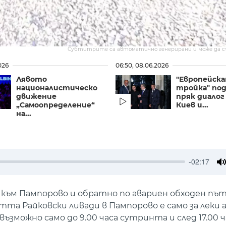
Субтитрите са автоматично генерирани и може да 
026
06:50, 08.06.2026
Лявото
"Европейск
националистическо
тройка" по
движение
пряк диалог
„Самоопределение“
Киев и...
на...
-02:17
M
към Пампорово и обратно по авариен обходен път
а Райковски ливади в Пампорово е само за леки 
зможно само до 9.00 часа сутринта и след 17.00 ч