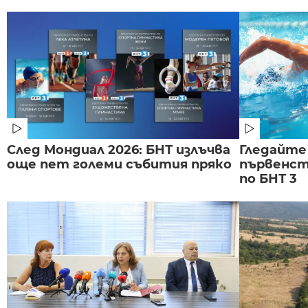
След Мондиал 2026: БНТ излъчва
Гледайте
още пет големи събития пряко
първенст
по БНТ 3