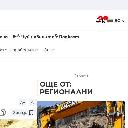
4
0
BG
ено
Чуй новините
Подкаст
ост и правосъдие
Още
Реклама
ОЩЕ ОТ:
РЕГИОНАЛНИ
A+
A-
Запази