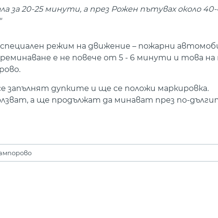
ла за 20-25 минути, а през Рожен пътувах около 40-
"
специален режим на движение – пожарни автомоби
еминаване е не повече от 5 - 6 минути и това на
рово.
е запълнят дупките и ще се положи маркировка.
лзват, а ще продължат да минават през по-дълги
ампорово