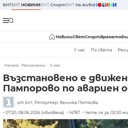
БНТ
БНТ
НОВИНИ
БНТ
Спорт
БНТ
На живо
Новини
Свят
Спорт
Времето
Бъ
У нас
По света
Реги
Начало
Регионални
У нас
Възстановено е движе
Пампорово по авариен 
от
, Репортер: Величка Петкова
БНТ
07:20, 08.06.2026 (обновена)
14787
Чете се за: 02:30 ми