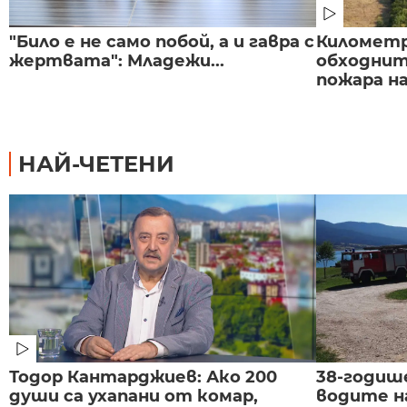
"Било е не само побой, а и гавра с
Километр
жертвата": Младежи...
обходнит
пожара на
НАЙ-ЧЕТЕНИ
Тодор Кантарджиев: Ако 200
38-годиш
души са ухапани от комар,
водите н