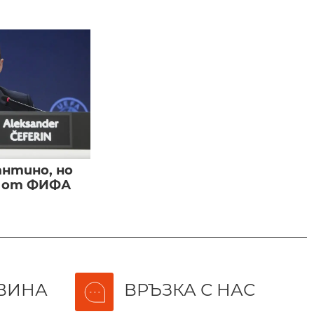
нтино, но
и от ФИФА
ВИНА
ВРЪЗКА С НАС