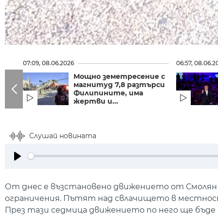
07:09, 08.06.2026
06:57, 08.06.2
Мощно земетресение с
магнитуд 7,8 разтърси
Филипините, има
жертви и...
Слушай новината
Play
От днес е възстановено движението от Смолян 
ограничения. Пътят над свлачището в местностт
През тази седмица движението по него ще бъде въ