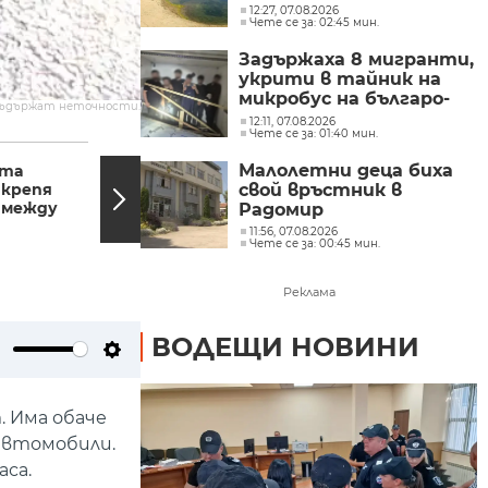
12:27, 07.08.2026
Чете се за: 02:45 мин.
Задържаха 8 мигранти,
укрити в тайник на
микробус на българо-
съдържат неточности.
гръцката граница
12:11, 07.08.2026
Чете се за: 01:40 мин.
06:48, 08.06.2026
06:40
Малолетни деца биха
ата
Депутатите ще
дкрепя
гласуват тази седмица
свой връстник в
 между
окончателно мерките
Радомир
срещу...
11:56, 07.08.2026
Чете се за: 00:45 мин.
Реклама
ВОДЕЩИ НОВИНИ
ute
Settings
. Има обаче
автомобили.
аса.