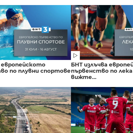
 европейското
БНТ излъчва европе
во по плувни спортове
първенство по лека
вижте...