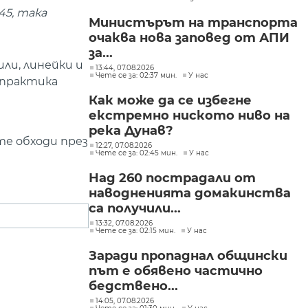
огънят
45, така
Министърът на транспорта
очаква нова заповед от АПИ
за...
ли, линейки и
13:44, 07.08.2026
Чете се за: 02:37 мин.
У нас
 практика
Как може да се избегне
екстремно ниското ниво на
река Дунав?
те обходи през
12:27, 07.08.2026
Чете се за: 02:45 мин.
У нас
Над 260 пострадали от
наводненията домакинства
са получили...
13:32, 07.08.2026
Чете се за: 02:15 мин.
У нас
Заради пропаднал общински
път е обявено частично
бедствено...
14:05, 07.08.2026