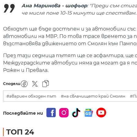
Ана Маринова - шофьор
: "Преди съм стига
че мисля поне 10-15 минути ще спестявам.
Обходът ще бъде достъпен и за автомобили със 
автомобили на МВР. По това трасе времето за пр
възстановява движението от Смолян към Пампо
През тази седмица пътят ще се асфалтира, ще с
Междуградските автобуси няма да могат да я по
Рожен и Превала.
Сподели
#авариен обходен път
#на свлачището край Смолян
#П
Последвайте ни
ТОП 24