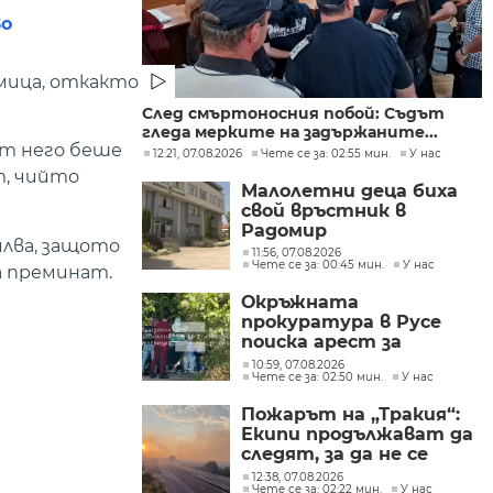
во
мица, откакто
След смъртоносния побой: Съдът
гледа мерките на задържаните...
от него беше
12:21, 07.08.2026
Чете се за: 02:55 мин.
У нас
т, чийто
Малолетни деца биха
свой връстник в
Радомир
илва, защото
11:56, 07.08.2026
Чете се за: 00:45 мин.
У нас
да преминат.
Окръжната
прокуратура в Русе
поиска арест за
петима от
10:59, 07.08.2026
Чете се за: 02:50 мин.
У нас
участниците в
групите, свързани с
Пожарът на „Тракия“:
разбитата
Екипи продължават да
лаборатория за
следят, за да не се
фентанил
разпространява
12:38, 07.08.2026
Чете се за: 02:22 мин.
У нас