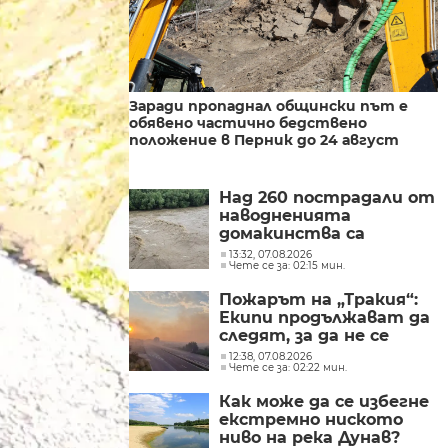
Заради пропаднал общински път е
обявено частично бедствено
положение в Перник до 24 август
Над 260 пострадали от
наводненията
домакинства са
получили финансова
13:32, 07.08.2026
Чете се за: 02:15 мин.
помощ от социалното
министерство
Пожарът на „Тракия“:
Екипи продължават да
следят, за да не се
разпространява
12:38, 07.08.2026
Чете се за: 02:22 мин.
огънят
Как може да се избегне
екстремно ниското
ниво на река Дунав?