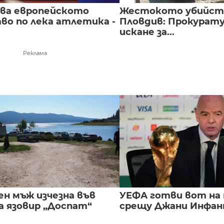
чва европейското
Жестокото убийст
во по лека атлетика -
Пловдив: Прокурат
искане за...
Реклама
ен мъж изчезна във
УЕФА готви вот на
а язовир „Доспат“
срещу Джани Инфа