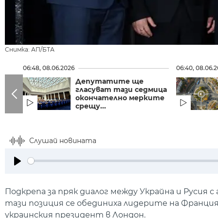
Снимка: АП/БТА
06:48, 08.06.2026
06:40, 08.06.
Депутатите ще
гласуват тази седмица
окончателно мерките
срещу...
Слушай новината
Play
Подкрепа за пряк диалог между Украйна и Русия 
тази позиция се обединиха лидерите на Франция
украинския президент в Лондон.