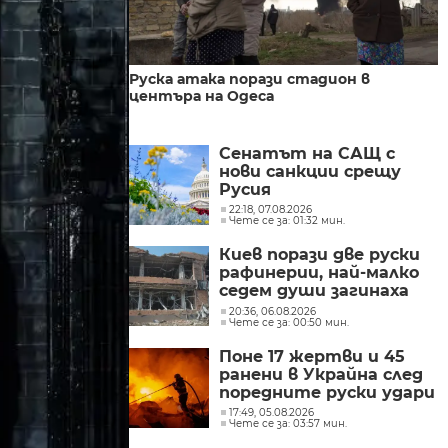
Руска атака порази стадион в
центъра на Одеса
Сенатът на САЩ с
нови санкции срещу
Русия
22:18, 07.08.2026
Чете се за: 01:32 мин.
Киев порази две руски
рафинерии, най-малко
седем души загинаха
при руски удари в
20:36, 06.08.2026
Чете се за: 00:50 мин.
Украйна
Поне 17 жертви и 45
ранени в Украйна след
поредните руски удари
17:49, 05.08.2026
Чете се за: 03:57 мин.