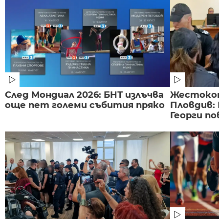
След Мондиал 2026: БНТ излъчва
Жестоко
още пет големи събития пряко
Пловдив:
Георги по