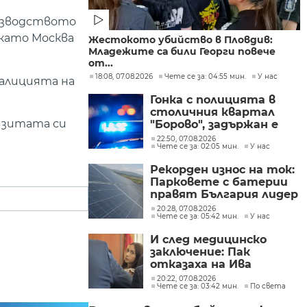
оизводството
 като Москва
Жестокото убийство в Пловдив:
Младежите са били Георги повече
от...
18:08, 07.08.2026
Чете се за: 04:55 мин.
У нас
оалицията на
Гонка с полицията в
столичния квартал
визитата си
"Борово", задържан е
мъж, у когото са
22:50, 07.08.2026
Чете се за: 02:05 мин.
У нас
намерени 460 000 евро
Рекорден износ на ток:
Парковете с батерии
правят България лидер
на пазара
20:28, 07.08.2026
Чете се за: 05:42 мин.
У нас
И след медицинско
заключение: Пак
отказаха на Ива
Михайлова да се лекува
20:22, 07.08.2026
Чете се за: 03:42 мин.
По света
в България