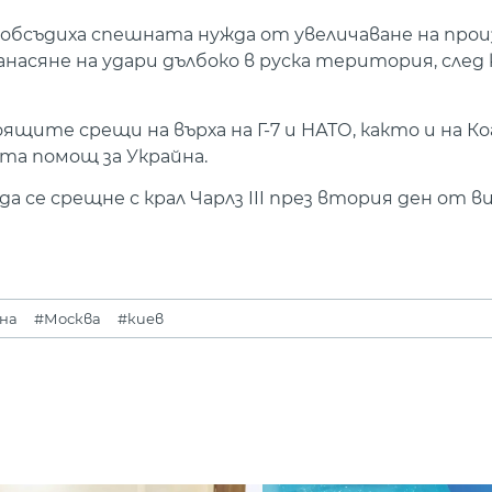
ки обсъдиха спешната нужда от увеличаване на пр
асяне на удари дълбоко в руска територия, след
ящите срещи на върха на Г-7 и НАТО, както и на К
та помощ за Украйна.
а се срещне с крал Чарлз III през втория ден от 
на
#Москва
#киев