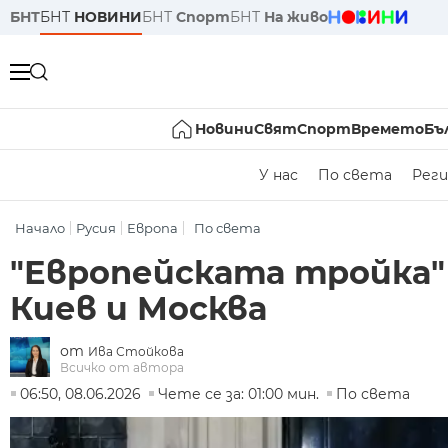
БНТ
БНТ
НОВИНИ
БНТ
Спорт
БНТ
На живо
Новини
Свят
Спорт
Времето
Бъ
У нас
По света
Реги
Начало
Русия
Европа
По света
"Европейската тройка"
Киев и Москва
от
Ива Стойкова
Всичко от автора
06:50, 08.06.2026
Чете се за: 01:00 мин.
По света