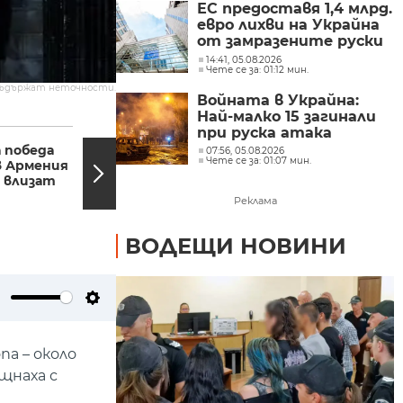
ЕС предоставя 1,4 млрд.
евро лихви на Украйна
от замразените руски
активи
14:41, 05.08.2026
Чете се за: 01:12 мин.
съдържат неточности.
Войната в Украйна:
Най-малко 15 загинали
06:30, 08.06.2026
06:08
при руска атака
 победа
Спортни новини
07:56, 05.08.2026
Чете се за: 01:07 мин.
в Армения
08.06.2026 г., 06:30
 влизат
Реклама
ВОДЕЩИ НОВИНИ
ute
Settings
а – около
щнаха с