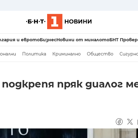
лгария и еврото
Бизнес
Новини от миналото
БНТ Провер
онални
Политика
Криминално
Общество
Сигурн
 подкрепя пряк диалог м