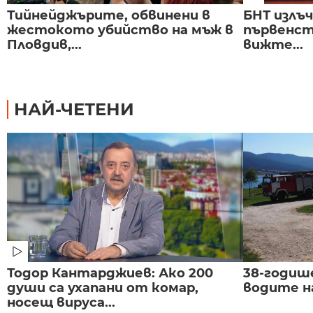
Тийнейджърите, обвинени в
БНТ излъ
жестокото убийство на мъж в
първенст
Пловдив,...
вижте...
НАЙ-ЧЕТЕНИ
Тодор Кантарджиев: Ако 200
38-годиш
души са ухапани от комар,
водите н
носещ вируса...