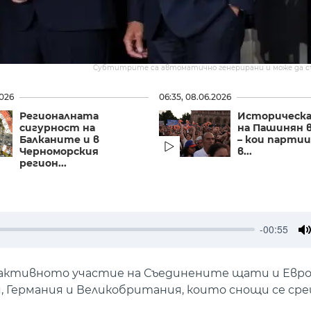
Субтитрите са автоматично генерирани и може да 
2026
06:35, 08.06.2026
Регионалната
Историческа
сигурност на
на Пашинян 
Балканите и в
– кои партии
Черноморския
в...
регион...
-00:55
M
с активното участие на Съединените щати и Европ
, Германия и Великобритания, които снощи се сре