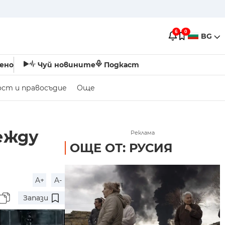
6
0
BG
ено
Чуй новините
Подкаст
ост и правосъдие
Още
ежду
Реклама
ОЩЕ ОТ: РУСИЯ
A+
A-
Запази