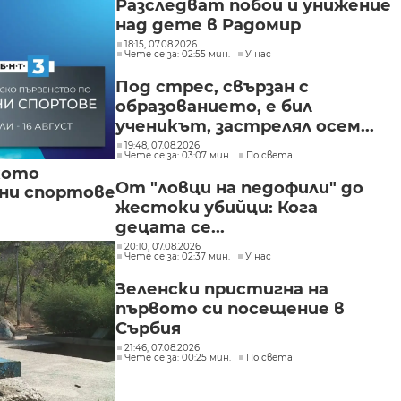
Разследват побой и унижение
над дете в Радомир
18:15, 07.08.2026
Чете се за: 02:55 мин.
У нас
Под стрес, свързан с
образованието, е бил
ученикът, застрелял осем...
19:48, 07.08.2026
Чете се за: 03:07 мин.
По света
кото
От "ловци на педофили" до
вни спортове
жестоки убийци: Кога
децата се...
20:10, 07.08.2026
Чете се за: 02:37 мин.
У нас
Зеленски пристигна на
първото си посещение в
Сърбия
21:46, 07.08.2026
Чете се за: 00:25 мин.
По света