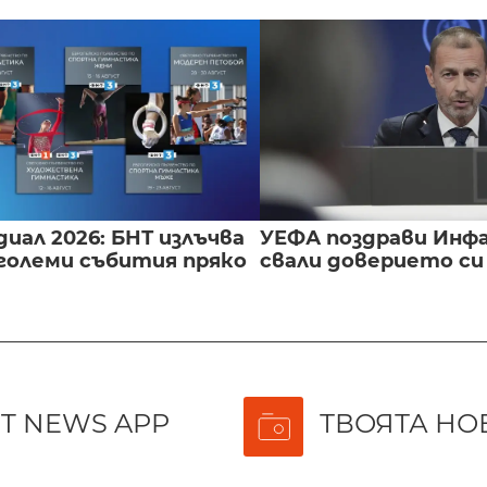
иал 2026: БНТ излъчва
УЕФА поздрави Инфа
големи събития пряко
свали доверието с
T NEWS APP
ТВОЯТА НО