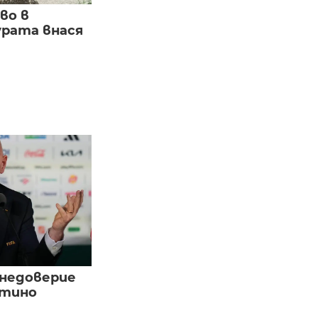
во в
урата внася
 недоверие
нтино