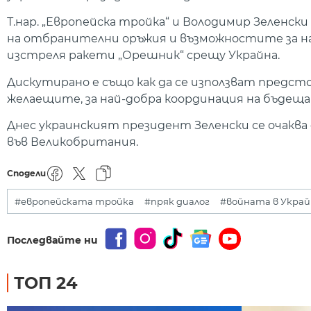
Т.нар. „Европейска тройка“ и Володимир Зеленс
на отбранителни оръжия и възможностите за нан
изстреля ракети „Орешник“ срещу Украйна.
Дискутирано е също как да се използват предсто
желаещите, за най-добра координация на бъдеща
Днес украинският президент Зеленски се очаква д
във Великобритания.
Сподели
#европейската тройка
#пряк диалог
#войната в Украй
Последвайте ни
ТОП 24