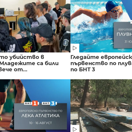
то убийство в
Гледайте европейс
 Младежите са били
първенство по плу
вече от...
по БНТ 3