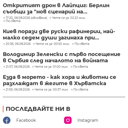
Откритият дрон в Лайпциг: Берлин
съобщи за "нов сценарий на...
17:20, 06.08.2026 (обновена)
Чете се за: 02:22 мин.
По света
Киев порази две руски рафинерии, най-
малко седем души загинаха при...
20:36, 06.08.2026
Чете се за: 00:50 мин.
По света
Володимир Зеленски с първо посещение
в Сърбия след началото на войната
21:07, 06.08.2026
Чете се за: 01:00 мин.
По света
Езда в морето - как хора и животни се
разхлаждат в жегите в Хърватска
21:59, 06.08.2026
Чете се за: 00:37 мин.
По света
ПОСЛЕДВАЙТЕ НИ В
Facebook
Instagram