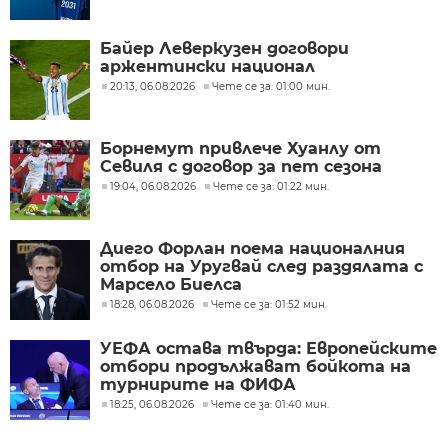
Байер Леверкузен договори
аржентински национал
20:13, 06.08.2026
Чете се за: 01:00 мин.
Борнемут привлече Хуанлу от
Севиля с договор за пет сезона
19:04, 06.08.2026
Чете се за: 01:22 мин.
Диего Форлан поема националния
отбор на Уругвай след раздялата с
Марсело Биелса
18:28, 06.08.2026
Чете се за: 01:52 мин.
УЕФА остава твърда: Европейските
отбори продължават бойкота на
турнирите на ФИФА
18:25, 06.08.2026
Чете се за: 01:40 мин.