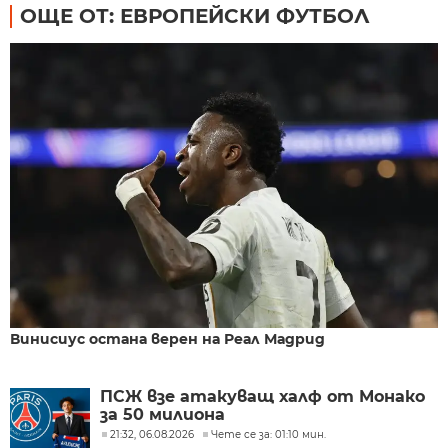
ОЩЕ ОТ: ЕВРОПЕЙСКИ ФУТБОЛ
Винисиус остана верен на Реал Мадрид
ПСЖ взе атакуващ халф от Монако
за 50 милиона
21:32, 06.08.2026
Чете се за: 01:10 мин.