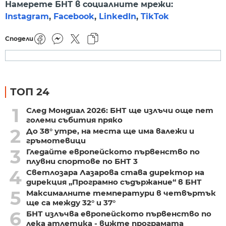
Намерете БНТ в социалните мрежи:
Instagram
,
Facebook
,
LinkedIn
,
TikTok
Сподели
ТОП 24
1
След Мондиал 2026: БНТ ще излъчи още пет
големи събития пряко
2
До 38° утре, на места ще има валежи и
гръмотевици
3
Гледайте европейското първенство по
плувни спортове по БНТ 3
4
Светлозара Лазарова става директор на
дирекция „Програмно съдържание“ в БНТ
5
Максималните температури в четвъртък
ще са между 32° и 37°
6
БНТ излъчва европейското първенство по
лека атлетика - вижте програмата