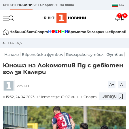
БНТ
БНТ
НОВИНИ
БНТ
Спорт
БНТ
На живо
BG
0
0
Новини
Свят
Спорт
Времето
България и еврото
Би
НАЗАД
Начало
Европейски футбол
Български футбол
Футбол
Юноша на Локомотив Пд с дебютен
гол за Каляри
A+
A-
БНТ
от
Запази
15:52, 24.04.2023
Чете се за: 01:07 мин.
Спорт