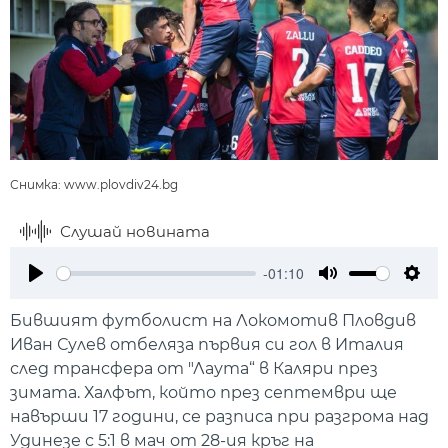
Снимка: www.plovdiv24.bg
Слушай новината
-01:10
Play
Mute
Setti
Бившият футболист на Локомотив Пловдив
Иван Сулев отбеляза първия си гол в Италия
след трансфера от "Лаута“ в Каляри през
зимата. Халфът, който през септември ще
навърши 17 години, се разписа при разгрома над
Удинезе с 5:1 в мач от 28-ия кръг на