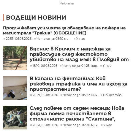
Реклама
ВОДЕЩИ НОВИНИ
Продължават усилията за овладяване на пожара на
магистрала "Тракия" (ОБОБЩЕНИЕ)
22:53, 06.08.2026
Чете се за: 03:10 мин.
У нас
Бдение в Кричим с надежда за
правосъдие след жестокото
убийство на млад мъж в Пловдив от
тийнейджъри
18:10, 06.08.2026
Чете се за: 04:25 мин.
У нас
В капана на фентанила: Кой
ръководи трафика и има ли изход за
пристрастените?
20:21, 06.08.2026
Чете се за: 05:22 мин.
Общество
След повече от седем месеца: Нова
фирма поема почистването в
столичните райони "Слатина",
"Подуяне" и "Изгрев"
20:31, 06.08.2026
Чете се за: 02:30 мин.
У нас