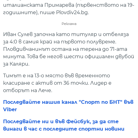
италианската Примарева (първенството на 19-
годишните), пише Plovdiv24.bg.
Реклама
Иван Сулев започна като титуляр и отбеляза
за 4:0 в самия край на първото полувреме.
Пловдивчанинът остана на терена до 71-ата
минута. Това бе негов шести официален двубой
за Каляри.
Тимът е на 13-о място във временното
класиране с актив от 36 точки. Лидер е
отборът на Лече.
Последвайте нашия канал "Спорт по БНТ" във
Viber
Последвайте ни и във Фейсбук, за да сте
винаги в час с последните спортни новини