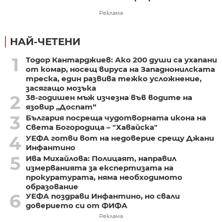
Реклама
НАЙ-ЧЕТЕНИ
1
Тодор Кантарджиев: Ако 200 души са ухапани
от комар, носещ вируса на Западнонилската
треска, един развива тежко усложнение,
засягащо мозъка
2
38-годишен мъж изчезна във водите на
язовир „Доспат“
3
България посреща чудотворната икона на
Света Богородица – "Хавайска"
4
УЕФА готви вот на недоверие срещу Джани
Инфантино
5
Ива Михайлова: Полицаят, направил
измерванията за експертизата на
прокуратурата, няма необходимото
образование
6
УЕФА поздрави Инфантино, но свали
доверието си от ФИФА
Реклама