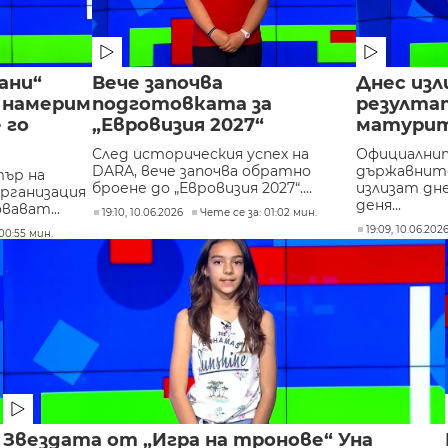
ани“
Вече започва
Днес из
 намерим
подготовката за
резулта
 го
„Евровизия 2027“
матурите
След историческия успех на
Официални
DARA, вече започва обратно
държавнит
ър на
броене до „Евровизия 2027“....
излизат днес
рганизация
деня...
вават...
19:10, 10.06.2026
Чете се за: 01:02 мин.
19:09, 10.06.202
00:55 мин.
Звездата от „Игра на тронове“ Уна