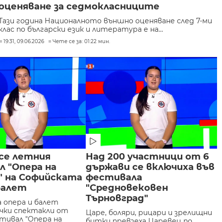
оценяване за седмокласниците
Тази година Националното външно оценяване след 7-ми
клас по български език и литература е на...
19:31, 09.06.2026
Чете се за: 01:22 мин.
се летния
Над 200 участници от 6
 "Опера на
държави се включиха във
" на Софийската
фестивала
балет
"Средновековен
Търновград"
 опера и балет
чки спектакли от
Царе, боляри, рицари и зрелищни
тивал "Опера на
битки превзеха Царевец по