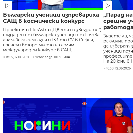
Български ученици изпревариха
„Парад н
САЩ в космически конкурс
срещне у
работод
Проектът FlorAstra („Цветя на звездите“),
създаден от български ученици от Първа
Знаете ли, ч
английска гимназия и 133-то СУ в София,
различни пр
спечели второ място на голям
да изберат 
международен конкурс в САЩ....
ученици поз
професиите,
18:55, 12.06.2026
Чете се за: 00:30 мин.
На 20 юни в Н
18:50, 12.06.2026