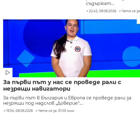
съдържат...
22:42, 08.06.2026
Чете се за:
За първи път у нас се проведе рали с
незрящи навигатори
За първи път в България и Европа се проведе рали за
незрящи под надслов „Доверие“....
19:34, 08.06.2026
Чете се за: 01:05 мин.