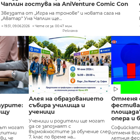
Чаплин гостува на AniVenture Comic Con
Звездата от „Игра на тронове“ и новата сага на
„Аватар“ Уна Чаплин ще...
19:31, 09.06.2026
Чете се за: 00:47 мин.
Реклама
Алея на образованието
Отменя 
урите:
събира училища и
фестивал
ещу
ученици
площада
опера и 
Ученици и родители ще могат
да се запознаят с
 път могат
Софийската
възможностите за обучение след
изпитни
отменя вси
7. клас по време на...
ви, че
летния фес