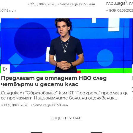
площада", пл
22:15, 08.06.2026
Чете се за: 00:55 мин.
 01:15 мин.
19:39, 08.06.202
Предлагат да отпаднат НВО след
четвърти и десети клас
Синдикат "Образование" към КТ "Подкрепа" предлага да
се премахнат Националните външни оценявания...
19:31, 08.06.2026
Чете се за: 00:50 мин.
ОЩЕ ОТ У НАС