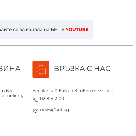
ВИНА
ВРЪЗКА С НАС
т вас,
Всичко най-важно в твоя телефон
те текст,
02 814 2100
news@bnt.bg