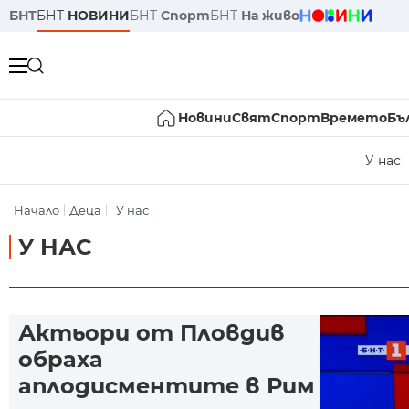
БНТ
БНТ
НОВИНИ
БНТ
Спорт
БНТ
На живо
Новини
Свят
Спорт
Времето
Бъ
У нас
Начало
Деца
У нас
У НАС
Актьори от Пловдив
обраха
аплодисментите в Рим