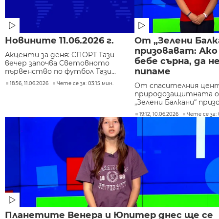
Новините 11.06.2026 г.
От „Зелени Балк
призовават: Ако
Акценти за деня: СПОРТ Тази
бебе сърна, да не
вечер започва Световното
пипаме
първенство по футбол Тази...
18:56, 11.06.2026
Чете се за: 03:15 мин.
От спасителния цент
природозащитната о
„Зелени Балкани“ призо
19:12, 10.06.2026
Чете се за: 
Планетите Венера и Юпитер днес ще се