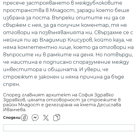
пресече застрояването в междублоковите
пространства в Младост, заради което беше
избрана за поста. Въпреки опитите ни да се
свържем с нея, за да получим коментар, тя не
отговори на позвъняванията ни. Свързахме се с
нейния пи ар Владимир Клисуров, който каза, че
няма компетентно лице, което да отговори на
въпросите ни в рамките на деня. Но потвърди,
че наистина е подписано споразумение между
инвеститора и общината. И увери, че
строежът е законен и няма причина да бъде
спрян.
Според главният архитект на София Здравко
Здравков, цялата отговорност за строежите в
район Младост е делегирана на кмета Десислава
Иванчева.
Сподели