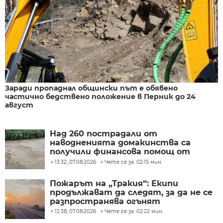
Заради пропаднал общински път е обявено
частично бедствено положение в Перник до 24
август
Над 260 пострадали от
наводненията домакинства са
получили финансова помощ от
социалното министерство
13:32, 07.08.2026
Чете се за: 02:15 мин.
Пожарът на „Тракия“: Екипи
продължават да следят, за да не се
разпространява огънят
12:38, 07.08.2026
Чете се за: 02:22 мин.