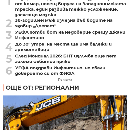
1
от комар, носещ вируса на Западнонилската
треска, един развива тежко усложнение,
засягащо мозъка
2
38-годишен мъж изчезна във водите на
язовир „Доспат“
3
УЕФА готви вот на недоверие срещу Джани
Инфантино
4
До 38° утре, на места ще има валежи и
гръмотевици
5
След Мондиал 2026: БНТ излъчва още пет
големи събития пряко
6
УЕФА поздрави Инфантино, но свали
доверието си от ФИФА
Реклама
ОЩЕ ОТ: РЕГИОНАЛНИ