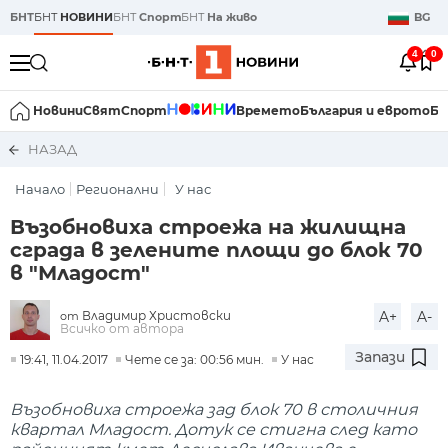
БНТ
БНТ
НОВИНИ
БНТ
Спорт
БНТ
На живо
BG
4
0
Новини
Свят
Спорт
Времето
България и еврото
Би
НАЗАД
Начало
Регионални
У нас
Възобновиха строежа на жилищна
сграда в зелените площи до блок 70
в "Младост"
Владимир Христовски
A+
A-
от
Всичко от автора
Запази
19:41, 11.04.2017
Чете се за: 00:56 мин.
У нас
Възобновиха строежа зад блок 70 в столичния
квартал Младост. Дотук се стигна след като