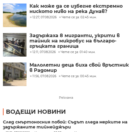
Как може да се избегне екстремно
ниското ниво на река Дунав?
12:27, 07.08.2026
Чете се за: 02:45 мин.
Задържаха 8 мигранти, укрити в
тайник на микробус на българо-
гръцката граница
12:11, 07.08.2026
Чете се за: 01:40 мин.
Малолетни деца биха свой връстник
в Радомир
11:56, 07.08.2026
Чете се за: 00:45 мин.
Реклама
ВОДЕЩИ НОВИНИ
След смъртоносния побой: Съдът гледа мерките на
задържаните тийнейджъри