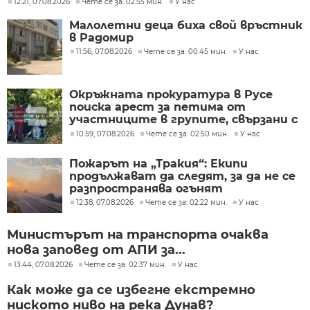
12:21, 07.08.2026
Чете се за: 02:55 мин.
У нас
Малолетни деца биха свой връстник
в Радомир
11:56, 07.08.2026
Чете се за: 00:45 мин.
У нас
Окръжната прокуратура в Русе
поиска арест за петима от
участниците в групите, свързани с
разбитата лаборатория за
10:59, 07.08.2026
Чете се за: 02:50 мин.
У нас
фентанил
Пожарът на „Тракия“: Екипи
продължават да следят, за да не се
разпространява огънят
12:38, 07.08.2026
Чете се за: 02:22 мин.
У нас
Министърът на транспорта очаква
нова заповед от АПИ за...
13:44, 07.08.2026
Чете се за: 02:37 мин.
У нас
Как може да се избегне екстремно
ниското ниво на река Дунав?