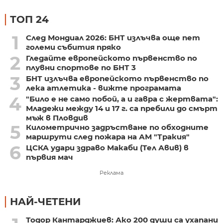
ТОП 24
1
След Мондиал 2026: БНТ излъчва още пет
големи събития пряко
2
Гледайте европейското първенство по
плувни спортове по БНТ 3
3
БНТ излъчва европейското първенство по
лека атлетика - вижте програмата
4
"Било е не само побой, а и гавра с жертвата":
Младежи между 14 и 17 г. са пребили до смърт
мъж в Пловдив
5
Километрично задръстване по обходните
маршрути след пожара на АМ "Тракия"
6
ЦСКА удари здраво Макаби (Тел Авив) в
първия мач
Реклама
НАЙ-ЧЕТЕНИ
Тодор Кантарджиев: Ако 200 души са ухапани