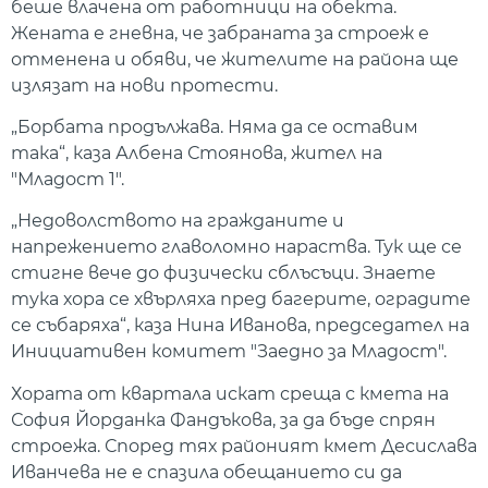
беше влачена от работници на обекта.
Жената е гневна, че забраната за строеж е
отменена и обяви, че жителите на района ще
излязат на нови протести.
„Борбата продължава. Няма да се оставим
така“, каза Албена Стоянова, жител на
"Младост 1".
„Недоволството на гражданите и
напрежението главоломно нараства. Тук ще се
стигне вече до физически сблъсъци. Знаете
тука хора се хвърляха пред багерите, оградите
се събаряха“, каза Нина Иванова, председател на
Инициативен комитет "Заедно за Младост".
Хората от квартала искат среща с кмета на
София Йорданка Фандъкова, за да бъде спрян
строежа. Според тях районият кмет Десислава
Иванчева не е спазила обещанието си да