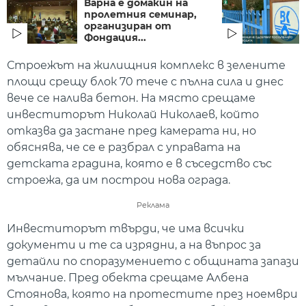
Варна е домакин на
пролетния семинар,
организиран от
Фондация...
Строежът на жилищния комплекс в зелените
площи срещу блок 70 тече с пълна сила и днес
вече се налива бетон. На място срещаме
инвеститорът Николай Николаев, който
отказва да застане пред камерата ни, но
обяснява, че се е разбрал с управата на
детската градина, която е в съседство със
строежа, да им построи нова ограда.
Реклама
Инвеститорът твърди, че има всички
документи и те са изрядни, а на въпрос за
детайли по споразумението с общината запази
мълчание. Пред обекта срещаме Албена
Стоянова, която на протестите през ноември