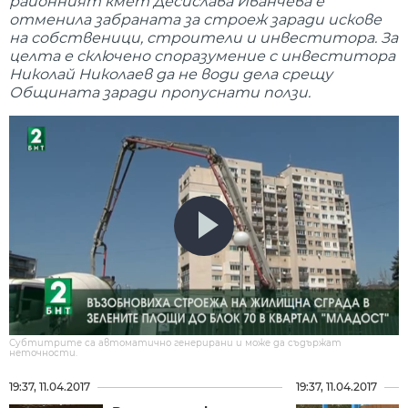
районният кмет Десислава Иванчева е
отменила забраната за строеж заради искове
на собственици, строители и инвеститора. За
целта е сключено споразумение с инвеститора
Николай Николаев да не води дела срещу
Общината заради пропуснати ползи.
Субтитрите са автоматично генерирани и може да съдържат
неточности.
19:37, 11.04.2017
19:37, 11.04.2017