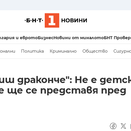
лгария и еврото
Бизнес
Новини от миналото
БНТ Провер
онални
Политика
Криминално
Общество
Сигурн
ш драконче": Не е детс
че ще се представя пред