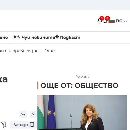
3
0
BG
ено
Чуй новините
Подкаст
ост и правосъдие
Още
ка
Реклама
ОЩЕ ОТ: ОБЩЕСТВО
A+
A-
Запази