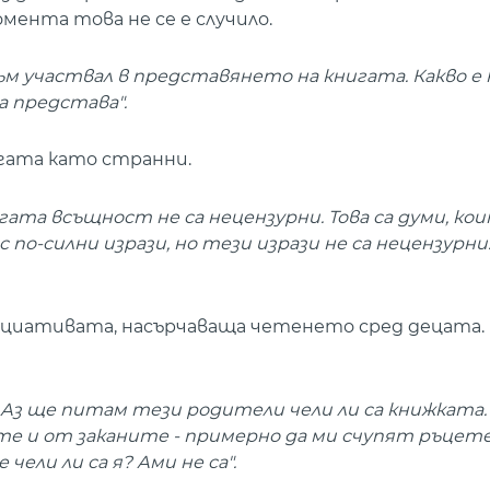
мента това не се е случило.
м участвал в представянето на книгата. Какво е 
а представа".
гата като странни.
ата всъщност не са нецензурни. Това са думи, ко
с по-силни изрази, но тези изрази не са нецензурн
ициативата, насърчаваща четенето сред децата. 
н. Аз ще питам тези родители чели ли са книжката
 и от заканите - примерно да ми счупят ръцете,
чели ли са я? Ами не са".