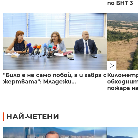
по БНТ 3
"Било е не само побой, а и гавра с
Километр
жертвата": Младежи...
обходнит
пожара на
НАЙ-ЧЕТЕНИ