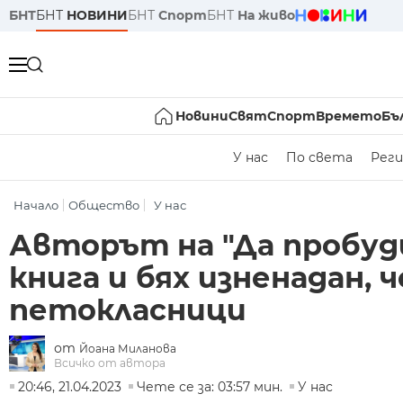
БНТ
БНТ
НОВИНИ
БНТ
Спорт
БНТ
На живо
Новини
Свят
Спорт
Времето
Бъ
У нас
По света
Реги
Начало
Общество
У нас
Авторът на "Да пробуди
книга и бях изненадан, 
петокласници
от
Йоана Миланова
Всичко от автора
20:46, 21.04.2023
Чете се за: 03:57 мин.
У нас