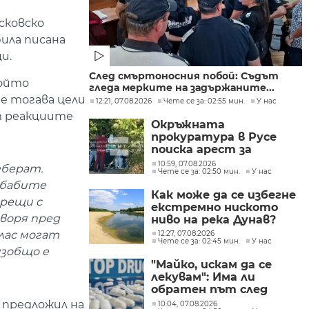
сковско
била писана
и.
След смъртоносния побой: Съдът
който
гледа мерките на задържаните...
че тогава цели
12:21, 07.08.2026
Чете се за: 02:55 мин.
У нас
от реакциите
Окръжната
прокуратура в Русе
поиска арест за
петима от
10:59, 07.08.2026
зберат.
Чете се за: 02:50 мин.
У нас
участниците в
 бабите
групите, свързани с
Как може да се избегне
разбитата
срещи с
екстремно ниското
лаборатория за
оворя пред
ниво на река Дунав?
фентанил
клас могат
12:27, 07.08.2026
Чете се за: 02:45 мин.
У нас
изобщо е
"Майко, искам да се
лекувам": Има ли
обратен път след
фентанила
 предложил на
10:04, 07.08.2026