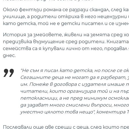
Около фентъзи романа се разрази скандал, след 
училище, а родители откриха в него нецензурни и
като детска, той не е детски писател и се изнен
История за змейовете, живели на земята сред хо
предизвика възмущение сред родители. Книгата е
семейства са я купували лично от него, продавал
днес.
"Не съм я писал като детска, но после се о
Сегашните деца не могат да я разберат,
им. Понеже в договора с издателя имаше 
читатели, които организира той и на първ
петокласници, а не пред минимум осмоклас
да задават много смислени въпроси, много
уместно цялото това нещо", коментира Т
Последвали още две срещи с деца, след които п