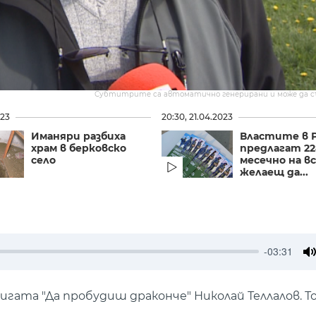
Субтитрите са автоматично генерирани и може да 
023
20:30, 21.04.2023
Иманяри разбиха
Властите в 
храм в берковско
предлагат 22
село
месечно на в
желаещ да...
-03:31
M
игата "Да пробудиш драконче" Николай Теллалов. То