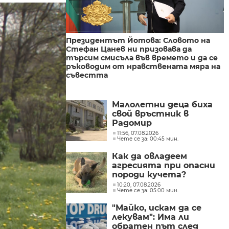
Президентът Йотова: Словото на
Стефан Цанев ни призовава да
търсим смисъла във времето и да се
ръководим от нравствената мяра на
съвестта
Малолетни деца биха
свой връстник в
Радомир
11:56, 07.08.2026
Чете се за: 00:45 мин.
Как да овладеем
агресията при опасни
породи кучета?
10:20, 07.08.2026
Чете се за: 05:00 мин.
"Майко, искам да се
лекувам": Има ли
обратен път след