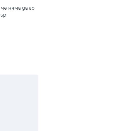
 че няма да го
бър