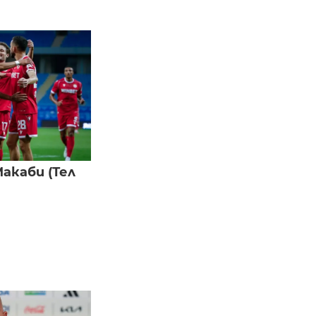
акаби (Тел