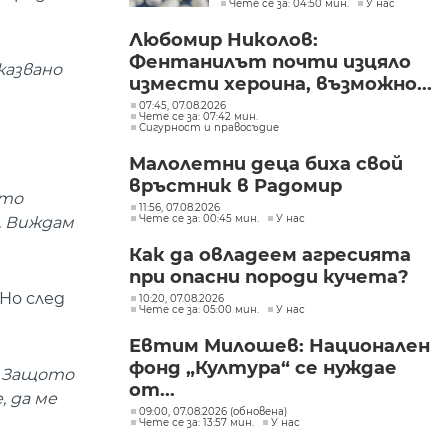
Чете се за: 04:50 мин.
У нас
Любомир Николов:
Фентанилът почти изцяло
казвано
измести хероина, възможно...
07:45, 07.08.2026
Чете се за: 07:42 мин.
Сигурност и правосъдие
Малолетни деца биха свой
връстник в Радомир
ито
11:56, 07.08.2026
Чете се за: 00:45 мин.
У нас
и. Виждам
Как да овладеем агресията
при опасни породи кучета?
Но след
10:20, 07.08.2026
Чете се за: 05:00 мин.
У нас
Евтим Милошев: Национален
фонд „Култура“ се нуждае
. Защото
от...
 да ме
09:00, 07.08.2026 (обновена)
Чете се за: 13:57 мин.
У нас