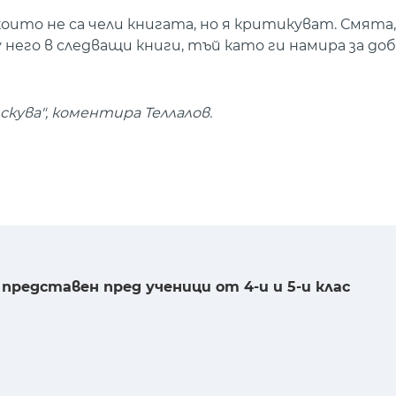
които не са чели книгата, но я критикуват. Смята,
 него в следващи книги, тъй като ги намира за до
кува", коментира Теллалов.
 представен пред ученици от 4-и и 5-и клас