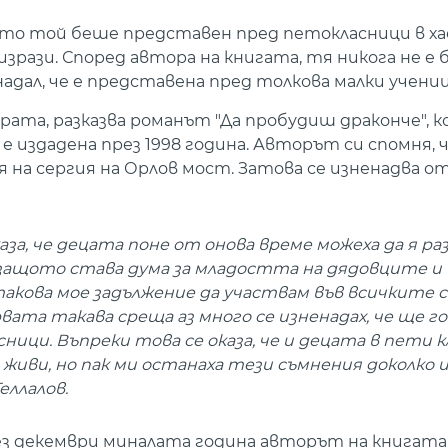
като той беше представен пред петокласници в ха
зрази. Според автора на книгата, тя никога не е 
адал, че е представена пред толкова малки учениц
рата, разказва романът "Да пробудиш драконче", 
 издадена през 1998 година. Авторът си спомня, 
 я на сергия на Орлов мост. Затова се изненадва 
каза, че децата поне от онова време можеха да я ра
 защото става дума за младостта на дядовците и
такова мое задължение да участвам във всичките 
ата такава среща аз много се изненадах, че ще г
ници. Въпреки това се оказа, че и децата в пети 
 живи, но пак ми останаха тези съмнения доколко 
еллалов.
рез декември миналата година авторът на книгата