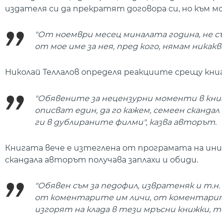
издателя си да прекратят договора си, но към мо
"От ноември месец миналата година, не съ
от мое име за нея, пред кого, нямам никакв
Николай Теллалов определя реакциите срещу кни
"Обявените за нецензурни моменти в книг
описват един, да го кажем, семеен скандал 
ги в дублираните филми", казва авторът.
Книгата вече е изтеглена от програмата на ин
скандала авторът получава заплахи и обиди.
"Обявен съм за педофил, извратеняк и т.
от коментарите им личи, от коментарите
изгорят на клада в тези мръсни книжки, те 