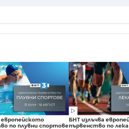
 европейското
БНТ излъчва европе
во по плувни спортове
първенство по лека