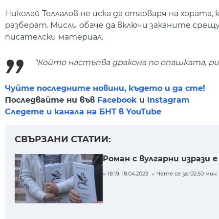
Николай Теллалов не иска да отговаря на хората, 
разберат. Мисли обаче да включи заканите срещу
писателски материал.
"Който настъпва дракона по опашката, рис
Чуйте последните новини, където и да сте!
Последвайте ни във
Facebook
и
Instagram
Следете и канала на БНТ в YouTube
СВЪРЗАНИ СТАТИИ:
Роман с вулгарни изрази е
18:19, 18.04.2023
Чете се за: 02:50 мин.