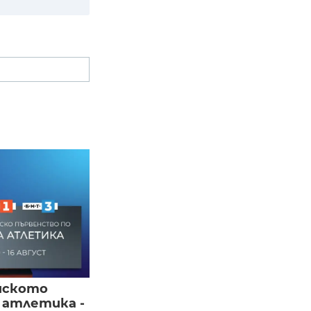
йското
 атлетика -