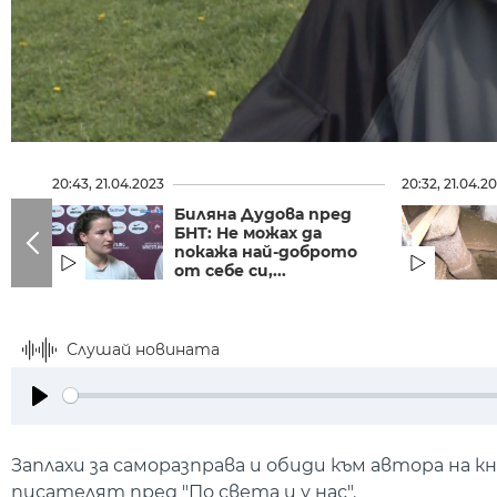
20:43, 21.04.2023
20:32, 21.04.2
Биляна Дудова пред
БНТ: Не можах да
покажа най-доброто
от себе си,...
Слушай новината
Play
Заплахи за саморазправа и обиди към автора на кн
писателят пред "По света и у нас".