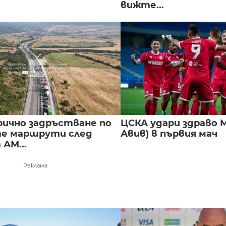
вижте...
ично задръстване по
ЦСКА удари здраво М
е маршрути след
Авив) в първия мач
 АМ...
Реклама