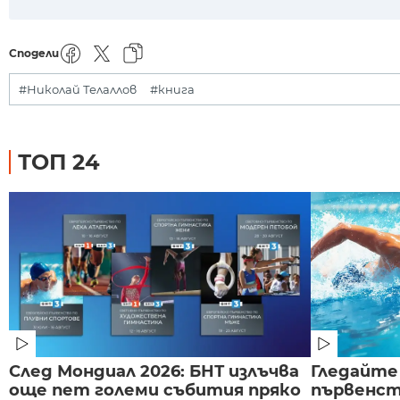
Сподели
#Николай Телаллов
#книга
ТОП 24
След Мондиал 2026: БНТ излъчва
Гледайте
още пет големи събития пряко
първенст