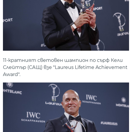
11-кратният световен шампион по сърф Кели
Слейтър (САЩ) взе "Laureus Lifetime Achievement
Award".