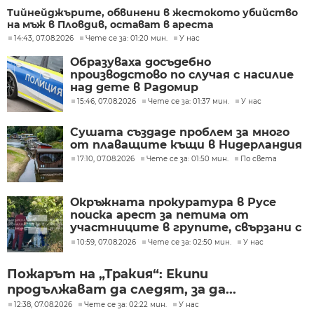
Тийнейджърите, обвинени в жестокото убийство
на мъж в Пловдив, остават в ареста
14:43, 07.08.2026
Чете се за: 01:20 мин.
У нас
Образуваха досъдебно
производстово по случая с насилие
над дете в Радомир
15:46, 07.08.2026
Чете се за: 01:37 мин.
У нас
Сушата създаде проблем за много
от плаващите къщи в Нидерландия
17:10, 07.08.2026
Чете се за: 01:50 мин.
По света
Окръжната прокуратура в Русе
поиска арест за петима от
участниците в групите, свързани с
разбитата лаборатория за
10:59, 07.08.2026
Чете се за: 02:50 мин.
У нас
фентанил
Пожарът на „Тракия“: Екипи
продължават да следят, за да...
12:38, 07.08.2026
Чете се за: 02:22 мин.
У нас