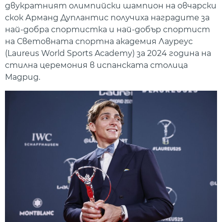
двукратният олимпийски шампион на овчарски
скок Арманд Дуплантис получиха наградите за
най-добра спортистка и най-добър спортист
на Световната спортна академия Лауреус
(Laureus World Sports Academy) за 2024 година на
стилна церемония в испанската столица
Мадрид.