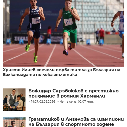
Христо Илиев спечели първа титла за България на
Балканиадата по лека атлетика
Божидар Саръбоюков с престижно
признание в родния Харманли
14:27, 02.05.2026
Чете се за: 02:07 мин.
Граматиков и Ангелова са шампиони
на България в спортното ходене