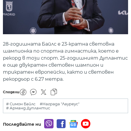
28-годишната Байлс е 23-кратна световна
шампионка по спортна гимнастика, което е
рекорд в този спорт. 25-годишният Дуплантис
е още двукратен световен шампион и
трикратен европейски, както и световен
рекордьор с 6.27 метра.
Сподели
# Симон Байлс
#Награда "Лауреус"
# Арманд Дуплантис
Последвайте ни