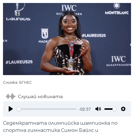
Снимка: БГНЕС
Слушай новината
-02:37
Play
Mute
Setti
Седемкратната олимпийска шампионка по
спортна гимнастика Симон Байлс и