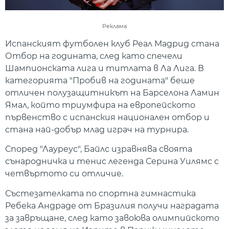
Реклама
Испанският футболен клуб Реал Мадрид стана
Отбор на годината, след като спечели
Шампионската лига и титлата в Ла Лига. В
категорията "Пробив на годината" беше
отличен полузащитникът на Барселона Ламин
Ямал, който триумфира на европейското
първенство с испанския национален отбор и
стана най-добър млад играч на турнира.
Според "Лауреус", Байлс изравнява своята
сънародничка и тенис легенда Серина Уилямс с
четвъртото си отличие.
Състезателката по спортна гимнастика
Ребека Андраде от Бразилия получи наградата
за завръщане, след като завоюва олимпийското