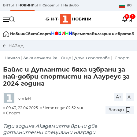
БНТ
БНТ
НОВИНИ
БНТ
Спорт
БНТ
На живо
BG
6
0
Новини
Свят
Спорт
Времето
България и еврото
Би
НАЗАД
Начало
Лека атлетика
Още
Други спортове
Спорт
Байлс и Дуплантис бяха избрани за
най-добри спортисти на Лауреус за
2024 година
A+
A-
БНТ
от
09:43, 22.04.2025
Чете се за: 02:52 мин.
Запази
Спорт
Тази година Академията връчи две
допълнителни специални награди.