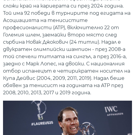
сложи край на кариерата си през 2024 година.
Той има 92 победи в турнирите под егидата на
Асоциацията на тенисистите
професионалисти (ATP), включително 22 от
Големия шлем, заемайки второ място след
сърбина Новак Джокович (24 титли). Надал е
двукратен олимпийски шампион - през 2008-а
той спечели титлата на сингъл, а през 2016-а,
заедно с Марк Лопес, на двойки. С националния
отбор испанецът е четирикратен носител на
Купа Дейвис (2004, 2009, 2011, 2019). Надал беше
обявен за тенисист на годината на ATP през
2008, 2010, 2013, 2017 и 2019 година.