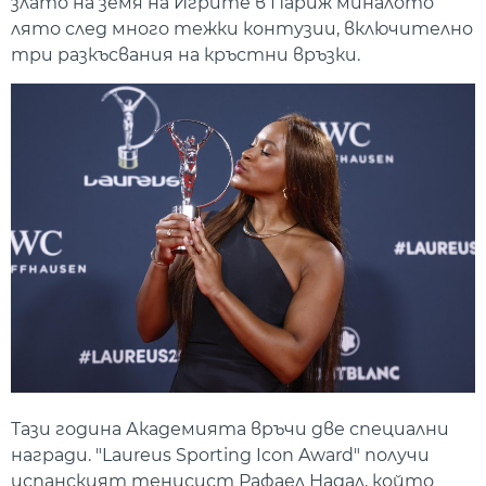
злато на земя на Игрите в Париж миналото
лято след много тежки контузии, включително
три разкъсвания на кръстни връзки.
Тази година Академията връчи две специални
награди. "Laureus Sporting Icon Award" получи
испанският тенисист Рафаел Надал, който