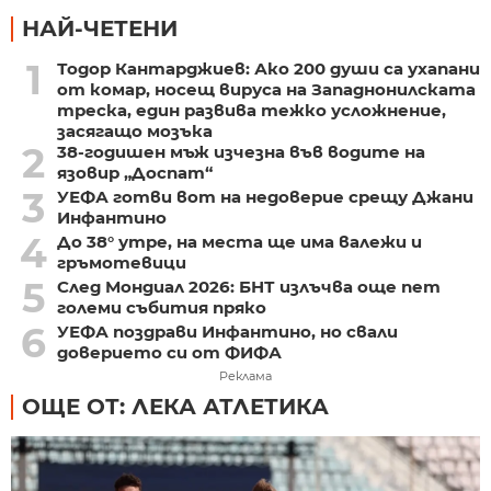
НАЙ-ЧЕТЕНИ
1
Тодор Кантарджиев: Ако 200 души са ухапани
от комар, носещ вируса на Западнонилската
треска, един развива тежко усложнение,
засягащо мозъка
2
38-годишен мъж изчезна във водите на
язовир „Доспат“
3
УЕФА готви вот на недоверие срещу Джани
Инфантино
4
До 38° утре, на места ще има валежи и
гръмотевици
5
След Мондиал 2026: БНТ излъчва още пет
големи събития пряко
6
УЕФА поздрави Инфантино, но свали
доверието си от ФИФА
Реклама
ОЩЕ ОТ: ЛЕКА АТЛЕТИКА