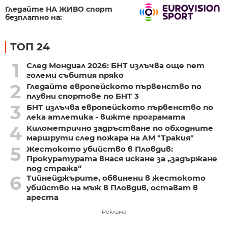
Гледайте НА ЖИВО спорт
безплатно на:
ТОП 24
1
След Мондиал 2026: БНТ излъчва още пет
големи събития пряко
2
Гледайте европейското първенство по
плувни спортове по БНТ 3
3
БНТ излъчва европейското първенство по
лека атлетика - вижте програмата
4
Километрично задръстване по обходните
маршрути след пожара на АМ "Тракия"
5
Жестокото убийство в Пловдив:
Прокуратурата внася искане за „задържане
под стража“
6
Тийнейджърите, обвинени в жестокото
убийство на мъж в Пловдив, остават в
ареста
Реклама