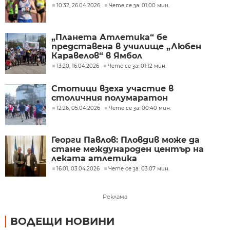
10:32, 26.04.2026
Чете се за: 01:00 мин.
„Планета Атлетика“ бе
представена в училище „Любен
Каравелов“ в Ямбол
13:20, 16.04.2026
Чете се за: 01:12 мин.
Стотици взеха участие в
столичния полумаратон
12:26, 05.04.2026
Чете се за: 00:40 мин.
Георги Павлов: Пловдив може да
стане международен център на
леката атлетика
16:01, 03.04.2026
Чете се за: 03:07 мин.
Реклама
ВОДЕЩИ НОВИНИ