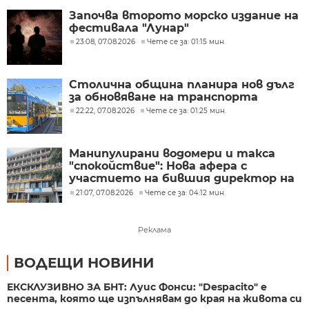
Започва второто морско издание на
фестивала "Лунар"
23:08, 07.08.2026
Чете се за: 01:15 мин.
Столична община планира нов дълг
за обновяване на транспорта
22:22, 07.08.2026
Чете се за: 01:25 мин.
Манипулирани водомери и такса
"спокойствие": Нова афера с
участието на бившия директор на
"ВиК - Бургас"
21:07, 07.08.2026
Чете се за: 04:12 мин.
Реклама
ВОДЕЩИ НОВИНИ
ЕКСКЛУЗИВНО ЗА БНТ: Луис Фонси: "Despacito" е
песента, която ще изпълнявам до края на живота си