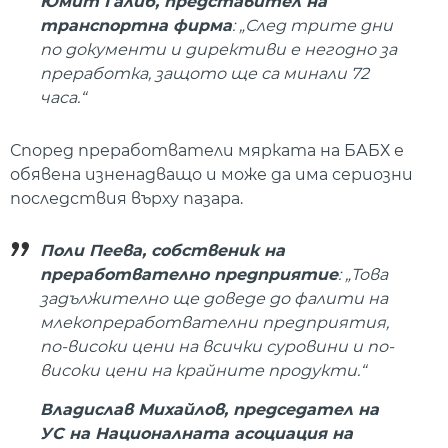
Юмит Галиб, представител на
транспортна фирма
: „След трите дни
по документи и директиви е негодно за
преработка, защото ще са минали 72
часа.“
Според преработватели мярката на БАБХ е
обявена изненадващо и може да има сериозни
последствия върху пазара.
Поли Пеева, собственик на
преработвателно предприятие
: „Това
задължително ще доведе до фалити на
млекопреработвателни предприятия,
по-високи цени на всички суровини и по-
високи цени на крайните продукти.“
Владислав Михайлов, председател на
УС на Националната асоциация на