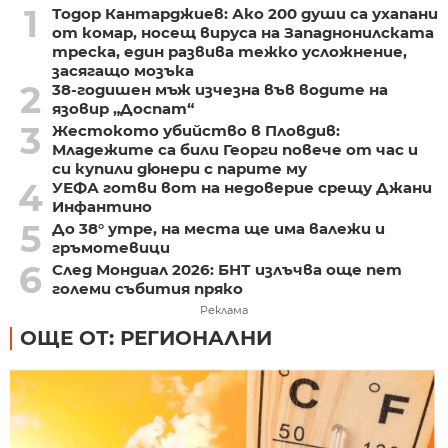
1
Тодор Кантарджиев: Ако 200 души са ухапани
от комар, носещ вируса на Западнонилската
треска, един развива тежко усложнение,
засягащо мозъка
2
38-годишен мъж изчезна във водите на
язовир „Доспат“
3
Жестокото убийство в Пловдив:
Младежите са били Георги повече от час и
си купили дюнери с парите му
4
УЕФА готви вот на недоверие срещу Джани
Инфантино
5
До 38° утре, на места ще има валежи и
гръмотевици
6
След Мондиал 2026: БНТ излъчва още пет
големи събития пряко
Реклама
ОЩЕ ОТ: РЕГИОНАЛНИ