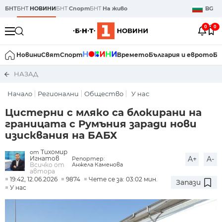
БНТ
БНТ
НОВИНИ
БНТ
Спорт
БНТ
На живо
BG
0
0
Новини
Свят
Спорт
Времето
България и еврото
Би
НАЗАД
Начало
Регионални
Общество
У нас
Цистерни с мляко са блокирани на
границата с Румъния заради нови
изисквания на БАБХ
Тихомир
от
Игнатов
A+
A-
Репортер:
Всичко от
Анжела Каменова
автора
19:42, 12.06.2026
9874
Чете се за: 03:02 мин.
Запази
У нас