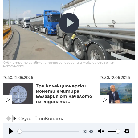
Субтитрите са автоматично генерирани и може да съдържат
неточности.
19:40, 12.06.2026
19:30, 12.06.2026
Три колекционерски
З
монети емитира
Р
България от началото
с
на годината...
с
Слушай новината
-02:48
Play
Mute
Setti