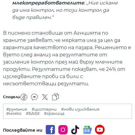
млекопреработвателите
: „Ние искаме
да има контрол, но този контрол да
бъде правилен.“
В писмено становище от Агнцията по
храните заявяват, че мярката има за цел да
гарантира качеството на пазара. Решението е
взето след анализ на резултатите от
засиления контрол през май върху млечните
продукти. Резултатите показват, че 24% от
изследваните проби са били с
несъответстващи резултати.
Сподели
#румъния
#цистерни
#нови изисквания
#мляко
#БАБХ
#граница
Последвайте ни