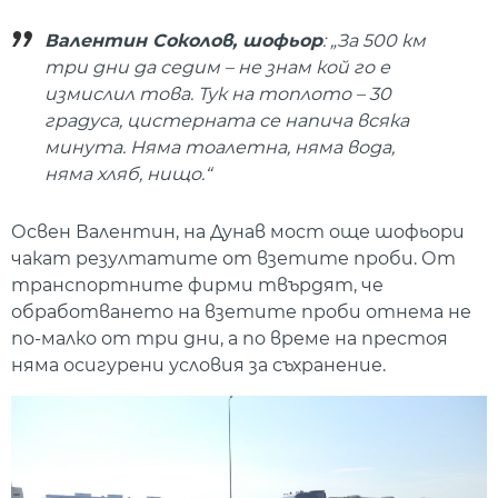
Валентин Соколов, шофьор
: „За 500 км
три дни да седим – не знам кой го е
измислил това. Тук на топлото – 30
градуса, цистерната се напича всяка
минута. Няма тоалетна, няма вода,
няма хляб, нищо.“
Освен Валентин, на Дунав мост още шофьори
чакат резултатите от взетите проби. От
транспортните фирми твърдят, че
обработването на взетите проби отнема не
по-малко от три дни, а по време на престоя
няма осигурени условия за съхранение.