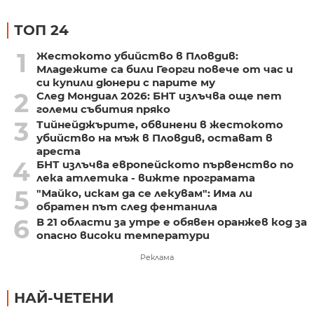
ТОП 24
1
Жестокото убийство в Пловдив:
Младежите са били Георги повече от час и
си купили дюнери с парите му
2
След Мондиал 2026: БНТ излъчва още пет
големи събития пряко
3
Тийнейджърите, обвинени в жестокото
убийство на мъж в Пловдив, остават в
ареста
4
БНТ излъчва европейското първенство по
лека атлетика - вижте програмата
5
"Майко, искам да се лекувам": Има ли
обратен път след фентанила
6
В 21 области за утре е обявен оранжев код за
опасно високи температури
Реклама
НАЙ-ЧЕТЕНИ