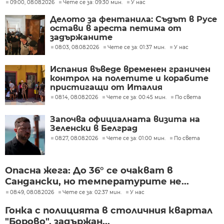
09:00, 08.08.2026
Чете се за: 09:30 мин.
У нас
Делото за фентанила: Съдът в Русе
остави в ареста петима от
задържаните
08:03, 08.08.2026
Чете се за: 01:37 мин.
У нас
Испания въведе временен граничен
контрол на полетите и корабите
пристигащи от Италия
08:14, 08.08.2026
Чете се за: 00:45 мин.
По света
Започва официалната визита на
Зеленски в Белград
08:27, 08.08.2026
Чете се за: 01:00 мин.
По света
Опасна жега: До 36° се очакват в
Сандански, но температурите не...
08:49, 08.08.2026
Чете се за: 02:37 мин.
У нас
Гонка с полицията в столичния квартал
"Борово", задържан...