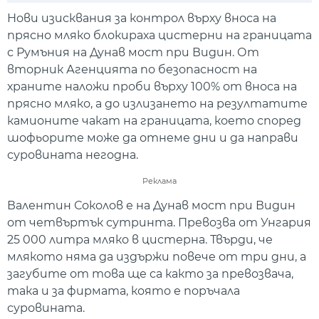
Нови изисквания за контрол върху вноса на
прясно мляко блокираха цистерни на границата
с Румъния на Дунав мост при Видин. От
вторник Агенцията по безопасност на
храните наложи проби върху 100% от вноса на
прясно мляко, а до излизането на резултатите
камионите чакат на границата, което според
шофьорите може да отнеме дни и да направи
суровината негодна.
Реклама
Валентин Соколов е на Дунав мост при Видин
от четвъртък сутринта. Превозва от Унгария
25 000 литра мляко в цистерна. Твърди, че
млякото няма да издържи повече от три дни, а
загубите от това ще са както за превозвача,
така и за фирмата, която е поръчала
суровината.