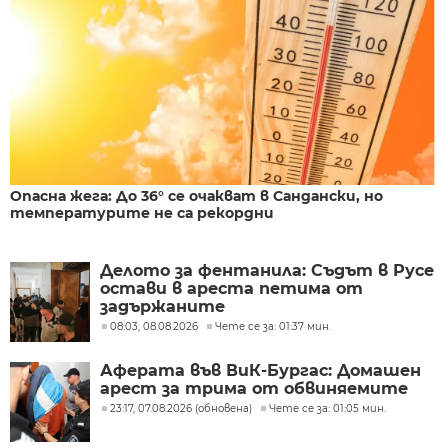
Опасна жега: До 36° се очакват в Сандански, но
температурите не са рекордни
Делото за фентанила: Съдът в Русе
остави в ареста петима от
задържаните
08:03, 08.08.2026
Чете се за: 01:37 мин.
Аферата във ВиК-Бургас: Домашен
арест за трима от обвиняемите
23:17, 07.08.2026 (обновена)
Чете се за: 01:05 мин.