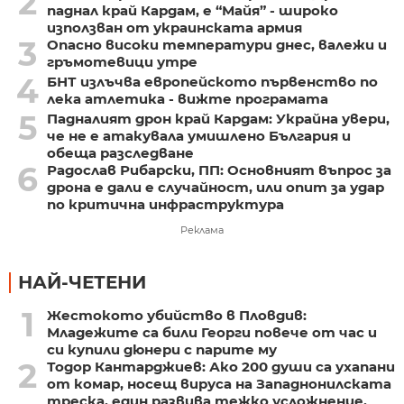
2
паднал край Кардам, е “Майя” - широко
използван от украинската армия
3
Опасно високи температури днес, валежи и
гръмотевици утре
4
БНТ излъчва европейското първенство по
лека атлетика - вижте програмата
5
Падналият дрон край Кардам: Украйна увери,
че не е атакувала умишлено България и
обеща разследване
6
Радослав Рибарски, ПП: Основният въпрос за
дрона е дали е случайност, или опит за удар
по критична инфраструктура
Реклама
НАЙ-ЧЕТЕНИ
1
Жестокото убийство в Пловдив:
Младежите са били Георги повече от час и
си купили дюнери с парите му
2
Тодор Кантарджиев: Ако 200 души са ухапани
от комар, носещ вируса на Западнонилската
треска, един развива тежко усложнение,