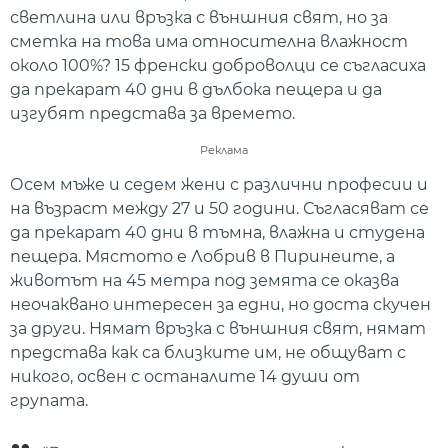
светлина или връзка с външния свят, но за
сметка на това има относителна влажност
около 100%? 15 френски доброволци се съгласиха
да прекарат 40 дни в дълбока пещера и да
изгубят представа за времето.
Реклама
Осем мъже и седем жени с различни професии и
на възраст между 27 и 50 години. Съгласяват се
да прекарат 40 дни в тъмна, влажна и студена
пещера. Мястото е Лобрив в Пиринеите, а
животът на 45 метра под земята се оказва
неочаквано интересен за едни, но доста скучен
за други. Нямат връзка с външния свят, нямат
представа как са близките им, не общуват с
никого, освен с останалите 14 души от
групата.