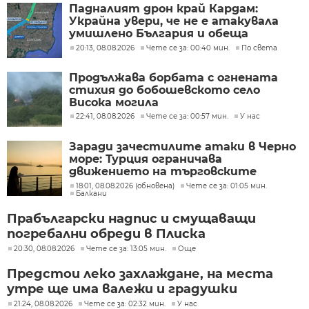
Падналият дрон край Кардам:
Украйна увери, че не е атакувала
умишлено България и обеща
разследване
20:13, 08.08.2026
Чете се за: 00:40 мин.
По света
Продължава борбата с огнената
стихия до бобошевското село
Висока могила
22:41, 08.08.2026
Чете се за: 00:57 мин.
У нас
Заради зачестилите атаки в Черно
море: Турция ограничава
движението на търговските
кораби
18:01, 08.08.2026 (обновена)
Чете се за: 01:05 мин.
Балкани
Прабългарски надпис и смущаващи
погребални обреди в Плиска
20:30, 08.08.2026
Чете се за: 13:05 мин.
Още
Предстои леко захлаждане, на места
утре ще има валежи и градушки
21:24, 08.08.2026
Чете се за: 02:32 мин.
У нас