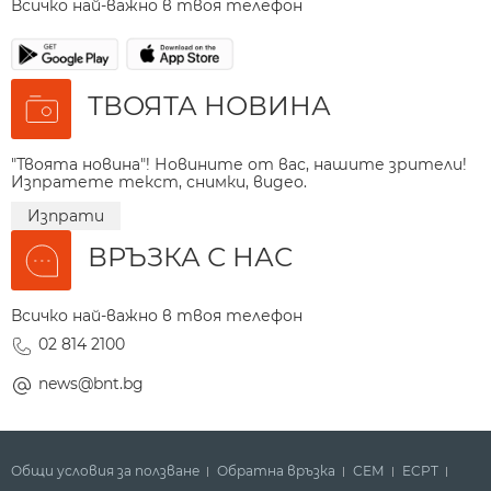
Всичко най-важно в твоя телефон
ТВОЯТА НОВИНА
"Твоята новина"! Новините от вас, нашите зрители!
Изпратете текст, снимки, видео.
Изпрати
ВРЪЗКА С НАС
Всичко най-важно в твоя телефон
02 814 2100
news@bnt.bg
Общи условия за ползване
Обратна връзка
СЕМ
ECPT