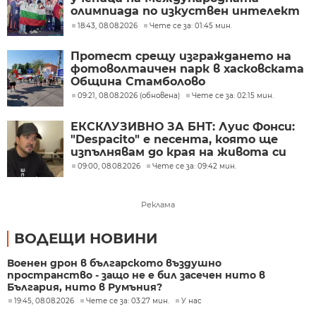
олимпиада по изкуствен интелект
в Казахстан
18:43, 08.08.2026
Чете се за: 01:45 мин.
Протест срещу изграждането на
фотоволтаичен парк в хасковската
Община Стамболово
09:21, 08.08.2026 (обновена)
Чете се за: 02:15 мин.
ЕКСКЛУЗИВНО ЗА БНТ: Луис Фонси:
"Despacito" е песента, която ще
изпълнявам до края на живота си
09:00, 08.08.2026
Чете се за: 09:42 мин.
Реклама
ВОДЕЩИ НОВИНИ
Военен дрон в българското въздушно
пространство - защо не е бил засечен нито в
България, нито в Румъния?
19:45, 08.08.2026
Чете се за: 03:27 мин.
У нас