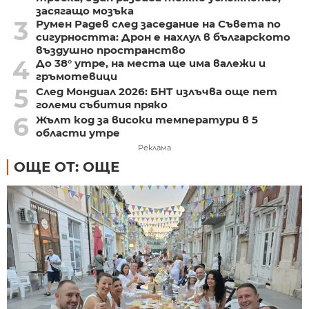
засягащо мозъка
3
Румен Радев след заседание на Съвета по
сигурността: Дрон е нахлул в българското
въздушно пространство
4
До 38° утре, на места ще има валежи и
гръмотевици
5
След Мондиал 2026: БНТ излъчва още пет
големи събития пряко
6
Жълт код за високи температури в 5
области утре
Реклама
ОЩЕ ОТ: ОЩЕ