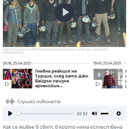
Субтитрите са автоматично генерирани и може да съдържат
неточности.
20:16, 25.04.2021
19:47, 25.04.2021
Гневна реакция на
П
Турция, след като Джо
ф
Байдън призна
д
арменския...
р
Слушай новината
-02:52
Play
Mute
Setti
Как се живее в свят, в който няма естествена