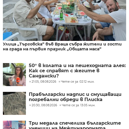
Улица „Търговска“ във Враца събра жители и гости
на града на първия празник „Общата маса“
50° в колата и на пешеходната алея:
Как се справят с жегите в
Сандански?
21:05, 08.08.2026
Чете се за: 02:12 мин.
Прабългарски надпис и смущаващи
погребални обреди в Плиска
20:30, 08.08.2026
Чете се за: 13:05 мин.
Три медала спечелиха българските
ученици на Международната