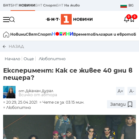
БНТ
БНТ
НОВИНИ
БНТ
Спорт
БНТ
На живо
BG
0
0
Новини
Свят
Спорт
Времето
България и еврото
Би
НАЗАД
Начало
Още
Любопитно
Експеримент: Как се живее 40 дни в
пещера?
Джанан Дурал
A+
A-
от
Всичко от автора
20:29, 25.04.2021
Чете се за: 03:15 мин.
Запази
Любопитно