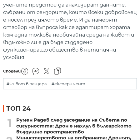
учените предстои да анализират данните,
събрани от сензорите, които всеки доброволец
е носел през цялото време. И да намерят
отговор на въпроса как се адаптират хората
към една толкова необичайна среда на живот и
възможно ли е да бъде създадено
функциониращо общество в нетипични
условия.
Сподели
#живот в пещера
#експеримент
ТОП 24
1
Румен Радев след заседание на Съвета по
сигурността: Дрон е нахлул в българското
въздушно пространство
Министерството на отбраната: Дронът,