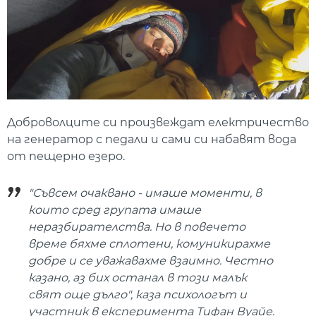
Доброволците си произвеждат електричество
на генератор с педали и сами си набавят вода
от пещерно езеро.
"Съвсем очаквано - имаше моменти, в
които сред групата имаше
неразбирателства. Но в повечето
време бяхме сплотени, комуникирахме
добре и се уважавахме взаимно. Честно
казано, аз бих останал в този малък
свят още дълго", каза психологът и
участник в експеримента Тифан Вуайе.