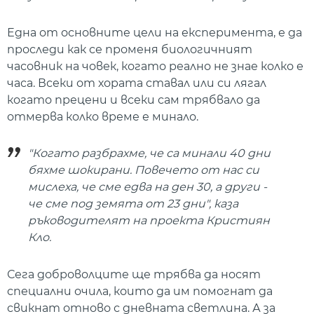
Една от основните цели на експеримента, е да
проследи как се променя биологичният
часовник на човек, когато реално не знае колко е
часа. Всеки от хората ставал или си лягал
когато прецени и всеки сам трябвало да
отмерва колко време е минало.
"Когато разбрахме, че са минали 40 дни
бяхме шокирани. Повечето от нас си
мислеха, че сме едва на ден 30, а други -
че сме под земята от 23 дни", каза
ръководителят на проекта Кристиян
Кло.
Сега доброволците ще трябва да носят
специални очила, които да им помогнат да
свикнат отново с дневната светлина. А за