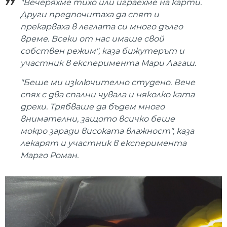
"Вечеряхме тихо или играехме на карти.
Други предпочитаха да спят и
прекарваха в леглата си много дълго
време. Всеки от нас имаше свой
собствен режим", каза бижутерът и
участник в експеримента Мари Лагаш.
"Беше ми изключително студено. Вече
спях с два спални чувала и няколко ката
дрехи. Трябваше да бъдем много
внимателни, защото всичко беше
мокро заради високата влажност", каза
лекарят и участник в експеримента
Марго Роман.