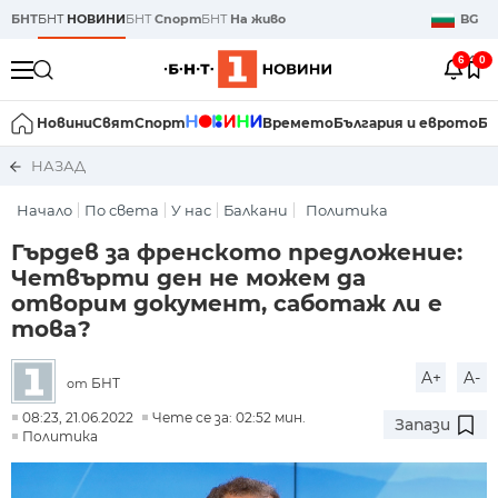
БНТ
БНТ
НОВИНИ
БНТ
Спорт
БНТ
На живо
BG
6
0
Новини
Свят
Спорт
Времето
България и еврото
Би
НАЗАД
Начало
По света
У нас
Балкани
Политика
Гърдев за френското предложение:
Четвърти ден не можем да
отворим документ, саботаж ли е
това?
A+
A-
БНТ
от
08:23, 21.06.2022
Чете се за: 02:52 мин.
Запази
Политика