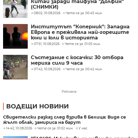
Китай заради тайфуна "Долфин"
(СНИМКИ)
08:02, 10.08.2026
Чете се за: 00:45 мин.
Институтът "Коперник": Западна
Европа е преживяла най-горещите
юни и юли в историята
07:51, 10.08.2026
Чете се за: 01:05 мин.
Състезание с косачки: 30 отбора
мериха сили 9 часа
07:42, 10.08.2026
Чете се за: 00:42 мин.
Реклама
ВОДЕЩИ НОВИНИ
Свидетелски разказ след взрива в Белица: Видя се
жълт облак, замириса на барут
14:42, 10.08.2026
Чете се за: 01:02 мин.
У нас