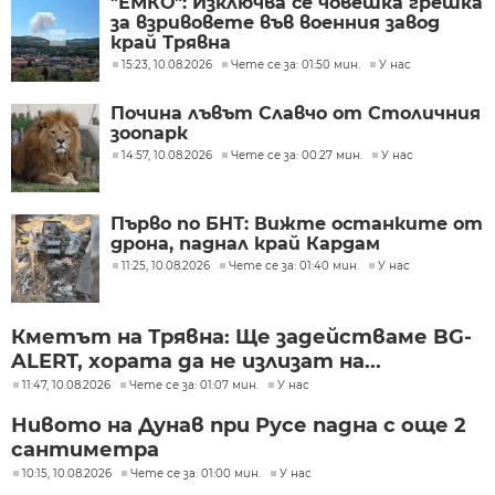
"ЕМКО": Изключва се човешка грешка
за взривовете във военния завод
край Трявна
15:23, 10.08.2026
Чете се за: 01:50 мин.
У нас
Почина лъвът Славчо от Столичния
зоопарк
14:57, 10.08.2026
Чете се за: 00:27 мин.
У нас
Първо по БНТ: Вижте останките от
дрона, паднал край Кардам
11:25, 10.08.2026
Чете се за: 01:40 мин.
У нас
Кметът на Трявна: Ще задействаме BG-
ALERT, хората да не излизат на...
11:47, 10.08.2026
Чете се за: 01:07 мин.
У нас
Нивото на Дунав при Русе падна с още 2
сантиметра
10:15, 10.08.2026
Чете се за: 01:00 мин.
У нас