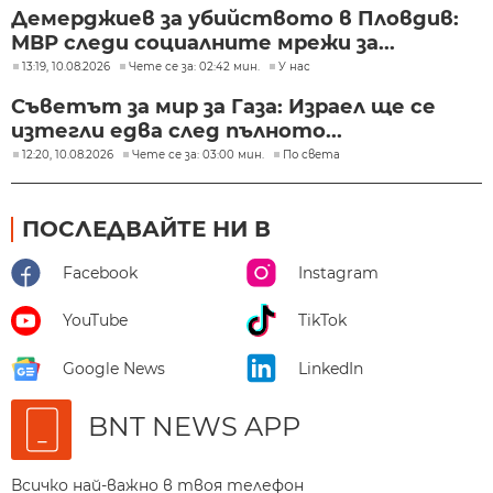
Демерджиев за убийството в Пловдив:
МВР следи социалните мрежи за...
13:19, 10.08.2026
Чете се за: 02:42 мин.
У нас
Съветът за мир за Газа: Израел ще се
изтегли едва след пълното...
12:20, 10.08.2026
Чете се за: 03:00 мин.
По света
ПОСЛЕДВАЙТЕ НИ В
Facebook
Instagram
YouTube
TikTok
Google News
LinkedIn
BNT NEWS APP
Всичко най-важно в твоя телефон