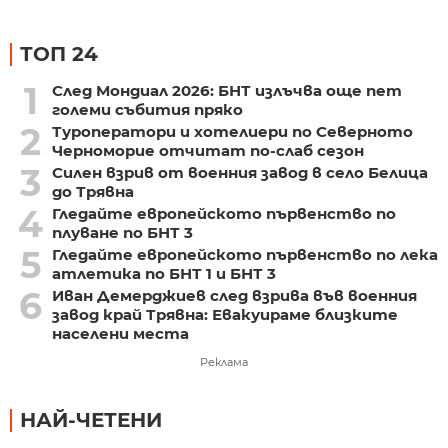
ТОП 24
1
След Мондиал 2026: БНТ излъчва още пет
големи събития пряко
2
Туроператори и хотелиери по Северното
Черноморие отчитат по-слаб сезон
3
Силен взрив от военния завод в село Белица
до Трявна
4
Гледайте европейското първенство по
плуване по БНТ 3
5
Гледайте европейското първенство по лека
атлетика по БНТ 1 и БНТ 3
6
Иван Демерджиев след взрива във военния
завод край Трявна: Евакуираме близките
населени места
Реклама
НАЙ-ЧЕТЕНИ