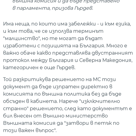
външна комисия и да бъде представено
в парламента, призова Гърдев.
Има неща, по които има забележки - и към езика,
и към това, че се използва терминът
"малцинство", но те могат да бъдат
изработени с позицията на България. Много е
важно обаче какво представлява двустранният
протокол между България и Северна Македония,
категоричен е още Гърдев.
Той разкритикува решението на МС този
документ да бъде изпратен директно в
комисията по външна политика без да бъде
обсъден в кабинета. Нарече "изключително
странно" решението, след като документът е
бил внесен от Външно министерство
Външната комисия да "затвори в петък по
този важен въпрос".