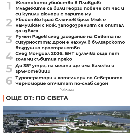
1
Жестокото убийство в Пловдив:
Младежите са били Георги повече от час и
си купили дюнери с парите му
2
Убийство край Слънчев бряг: Мъж е
намушкан с нож, заподозреният се опитал
да избяга
3
Румен Радев след заседание на Съвета по
сигурността: Дрон е нахлул в българското
въздушно пространство
4
След Мондиал 2026: БНТ излъчва още пет
големи събития пряко
5
До 38° утре, на места ще има валежи и
гръмотевици
6
Туроператори и хотелиери по Северното
Черноморие отчитат по-слаб сезон
Реклама
ОЩЕ ОТ: ПО СВЕТА