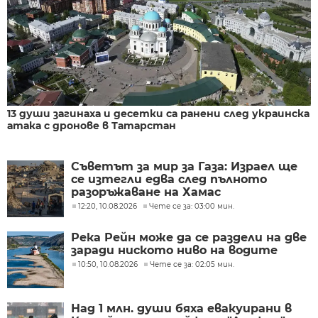
13 души загинаха и десетки са ранени след украинска
атака с дронове в Татарстан
Съветът за мир за Газа: Израел ще
се изтегли едва след пълното
разоръжаване на Хамас
12:20, 10.08.2026
Чете се за: 03:00 мин.
Река Рейн може да се раздели на две
заради ниското ниво на водите
10:50, 10.08.2026
Чете се за: 02:05 мин.
Над 1 млн. души бяха евакуирани в