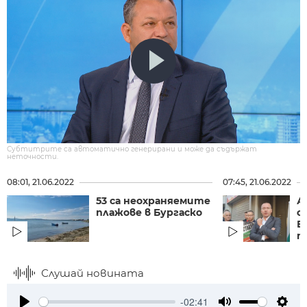
Субтитрите са автоматично генерирани и може да съдържат
неточности.
08:01, 21.06.2022
07:45, 21.06.2022
53 са неохраняемите
А
плажове в Бургаско
с
В
пр
Слушай новината
-02:41