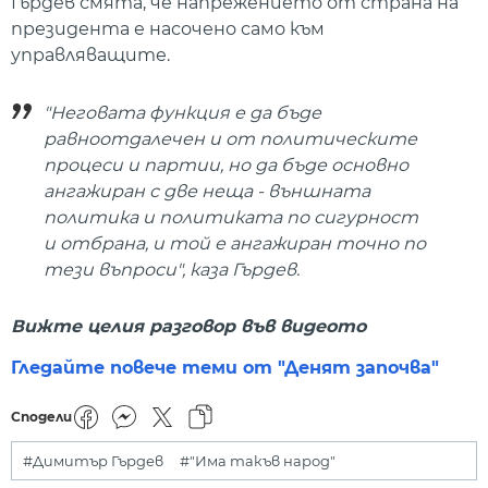
Гърдев смята, че напрежението от страна на
президента е насочено само към
управляващите.
"Неговата функция е да бъде
равноотдалечен и от политическите
процеси и партии, но да бъде основно
ангажиран с две неща - външната
политика и политиката по сигурност
и отбрана, и той е ангажиран точно по
тези въпроси", каза Гърдев.
Вижте целия разговор във видеото
Гледайте повече теми от "Денят започва"
Сподели
#Димитър Гърдев
#"Има такъв народ"