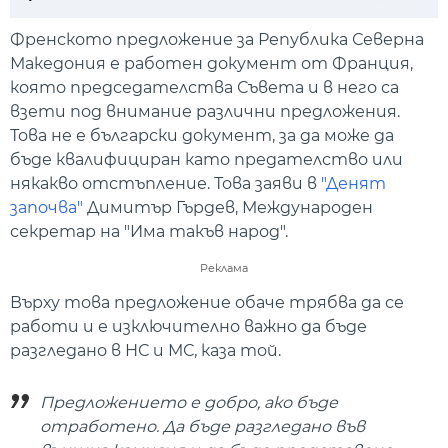
Play
Mute
Setti
Френското предложение за Република Северна
Македония е работен документ от Франция,
която председателства Съвета и в него са
взети под внимание различни предложения.
Това не е български документ, за да може да
бъде квалифициран като предателство или
някакво отстъпление. Това заяви в
"Денят
започва"
Димитър Гърдев, Международен
секретар на "Има такъв народ".
Реклама
Върху това предложение обаче трябва да се
работи и е изключително важно да бъде
разгледано в НС и МС, каза той.
Предложението е добро, ако бъде
отработено. Да бъде разгледано във