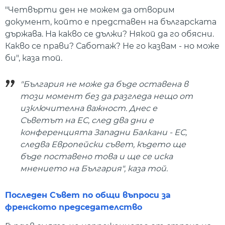
"Четвърти ден не можем да отворим
документ, който е представен на българската
държава. На какво се дължи? Някой да го обясни.
Какво се прави? Саботаж? Не го казвам - но може
би", каза той.
"България не може да бъде оставена в
този момент без да разгледа нещо от
изключителна важност. Днес е
Съветът на ЕС, след два дни е
конференцията Западни Балкани - ЕС,
следва Европейски съвет, където ще
бъде поставено това и ще се иска
мнението на България", каза той.
Последен Съвет по общи въпроси за
френското председателство