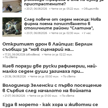
пристрастените?
20:21, 06.08.2026
Чете се за: 05:22 мин.
Общество
След повече от седем месеца: Нова
фирма поема почистването в
столичните райони "Слатина",
"Подуяне" и "Изгрев"
20:31, 06.08.2026
Чете се за: 02:30 мин.
У нас
Откритият дрон в Лайпциг: Берлин
съобщи за "нов сценарий на...
17:20, 06.08.2026 (обновена)
Чете се за: 02:22 мин.
По света
Киев порази две руски рафинерии, най-
малко седем души загинаха при...
20:36, 06.08.2026
Чете се за: 00:50 мин.
По света
Володимир Зеленски с първо посещение
в Сърбия след началото на войната
21:07, 06.08.2026
Чете се за: 01:00 мин.
По света
Езда в морето - как хора и животни се