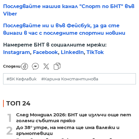
Последвайте нашия канал "Спорт по БНТ" във
Viber
Последвайте ни и във Фейсбук, за да сте
винаги в час с последните спортни новини
Намерете БНТ в социалните мрежи:
Instagram
,
Facebook
,
LinkedIn
,
TikTok
Сподели
#БК Кефлавик
#Карина Константинова
ТОП 24
1
След Мондиал 2026: БНТ ще излъчи още пет
големи събития пряко
2
До 38° утре, на места ще има валежи и
гръмотевици