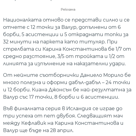
Реклама
Националката отново се представи силно и се
отчете с 12 точки за Валур, допълнени от 6
борби, 5 асистенции и 5 откраднати топки за
32 минути на паркета като титуляр. При
стрелбата си Карина Константинова бе 1/7 от
средно разстояние, 3/5 от тройката и 1/2 от
линията за изпълнение на наказателни удари.
От нейните съотборнички Даниело Морило бе
много полезна и оформи дабъл-дабъл – 24 точки
и 12 борби. Киана Джонсън бе най-резултатна за
Валур със 17 точки, 8 борби и 6 асистенции.
Във финалната серия в Исландия се играе до
три успеха от пет двубоя. Следващият мач
между Кефлавик на Карина Константинова и
Валур ще бъде на 28 април.