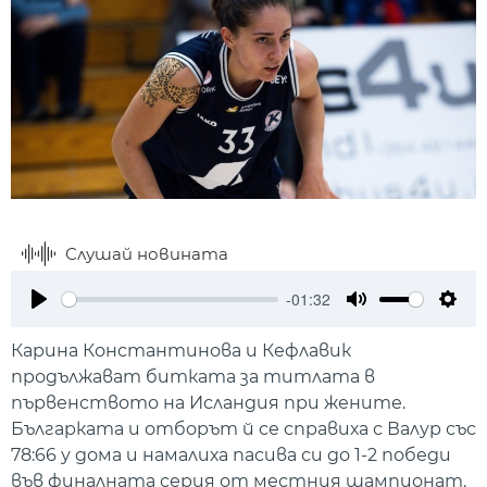
Слушай новината
-01:32
Play
Mute
Setti
Карина Константинова и Кефлавик
продължават битката за титлата в
първенството на Исландия при жените.
Българката и отборът й се справиха с Валур със
78:66 у дома и намалиха пасива си до 1-2 победи
във финалната серия от местния шампионат.