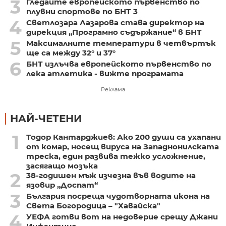
3
Гледайте европейското първенство по
плувни спортове по БНТ 3
4
Светлозара Лазарова става директор на
дирекция „Програмно съдържание“ в БНТ
5
Максималните температури в четвъртък
ще са между 32° и 37°
6
БНТ излъчва европейското първенство по
лека атлетика - вижте програмата
Реклама
НАЙ-ЧЕТЕНИ
1
Тодор Кантарджиев: Ако 200 души са ухапани
от комар, носещ вируса на Западнонилската
треска, един развива тежко усложнение,
засягащо мозъка
2
38-годишен мъж изчезна във водите на
язовир „Доспат“
3
България посреща чудотворната икона на
Света Богородица – "Хавайска"
4
УЕФА готви вот на недоверие срещу Джани