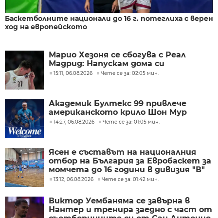
Баскетболните национали до 16 г. потеглиха с верен
ход на европейското
Марио Хезоня се сбогува с Реал
Мадрид: Напускам дома си
15:11, 06.08.2026
Чете се за: 02:05 мин.
Академик Бултекс 99 привлече
американското крило Шон Мур
14:27, 06.08.2026
Чете се за: 01:05 мин.
Ясен е съставът на националния
отбор на България за Евробаскет за
момчета до 16 години в дивизия "В"
13:12, 06.08.2026
Чете се за: 01:42 мин.
Виктор Уембаняма се завърна в
Нантер и тренира заедно с част от