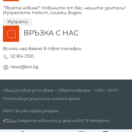
"Твоята новина"! Новините от вас, нашите зрители!
Изпратете текст, снимки, видео.
Изпрати
ВРЪЗКА С НАС
Всичко най-важно в твоя телефон
02 814 2100
news@bnt.bg
Общи условия за ползване
Обратна връзка
СЕМ
ECPT
Политика за защита на личните данни
©БНТ. Всички права запазени
Гледайте новините за деня на БНТ в Метрото