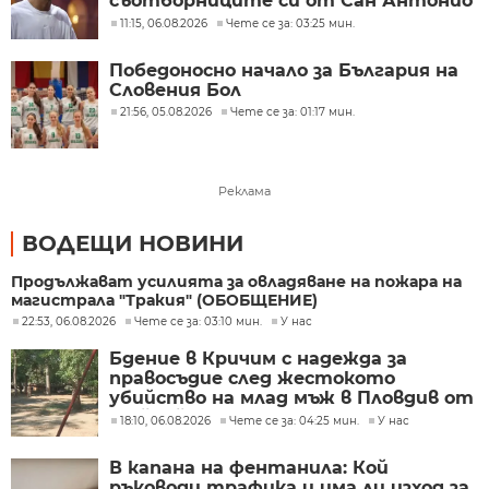
съотборниците си от Сан Антонио
Спърс
11:15, 06.08.2026
Чете се за: 03:25 мин.
Победоносно начало за България на
Словения Бол
21:56, 05.08.2026
Чете се за: 01:17 мин.
Реклама
ВОДЕЩИ НОВИНИ
Продължават усилията за овладяване на пожара на
магистрала "Тракия" (ОБОБЩЕНИЕ)
22:53, 06.08.2026
Чете се за: 03:10 мин.
У нас
Бдение в Кричим с надежда за
правосъдие след жестокото
убийство на млад мъж в Пловдив от
тийнейджъри
18:10, 06.08.2026
Чете се за: 04:25 мин.
У нас
В капана на фентанила: Кой
ръководи трафика и има ли изход за