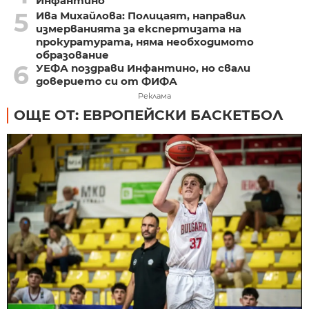
Инфантино
5
Ива Михайлова: Полицаят, направил
измерванията за експертизата на
прокуратурата, няма необходимото
образование
6
УЕФА поздрави Инфантино, но свали
доверието си от ФИФА
Реклама
ОЩЕ ОТ: ЕВРОПЕЙСКИ БАСКЕТБОЛ