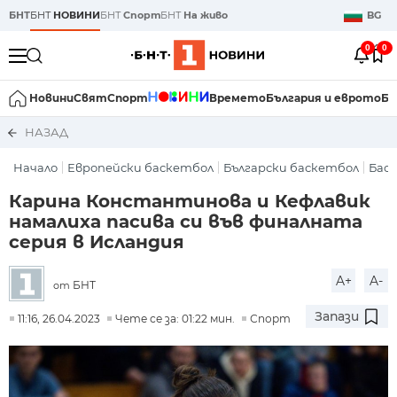
БНТ
БНТ
НОВИНИ
БНТ
Спорт
БНТ
На живо
BG
0
0
Новини
Свят
Спорт
Времето
България и еврото
Би
НАЗАД
Начало
Европейски баскетбол
Български баскетбол
Бас
Карина Константинова и Кефлавик
намалиха пасива си във финалната
серия в Исландия
A+
A-
БНТ
от
Запази
11:16, 26.04.2023
Чете се за: 01:22 мин.
Спорт