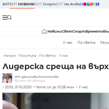
БНТ
БНТ
НОВИНИ
БНТ
Спорт
БНТ
На живо
Новини
Свят
Спорт
Времето
Бъ
У нас
По света
Реги
Начало
Политика
По света
У нас
Лидерска среща на върх
от
Десислава Апостолова
Всичко от автора
20:10, 01.10.2020
Чете се за: 01:28 мин.
У нас