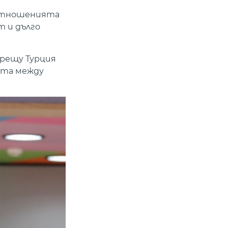
 отношенията
т и дълго
срещу Турция
ята между