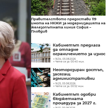
Правителството предостави 119
имота на НКЖИ за модернизацията на
железопътната линия София –
Пловдив
Кабинетът предлага
да отпадне
ограничението за износ
на нефтопродукти за
16:34, 05.08.2026
Чете се за: 00:40 мин.
ЕС
Неоторозиран достъп,
засягащ
административни
мрежи, засякоха от
16:25, 05.08.2026
Чете се за: 00:52 мин.
Министерството на
иновациите
Кабинетът одобри
бюджетната
процедура за 2027 г.
16:01, 05.08.2026