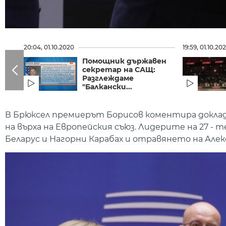
20:04, 01.10.2020
19:59, 01.10.20
Помощник държавен
секретар на САЩ:
Разглеждаме
"Балкански...
В Брюксел премиерът Борисов коментира доклада
на върха на Европейския съюз. Лидерите на 27 
Беларус и Нагорни Карабах и отравянето на Алек