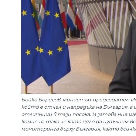
Бойко Борисов, министър-председател: Ис
който е отчел и напредъка на България, а 
отличници в тази посока. И затова ние 
комисия, така че като цяло да изпълним в
мониторинга върху България, както всичк