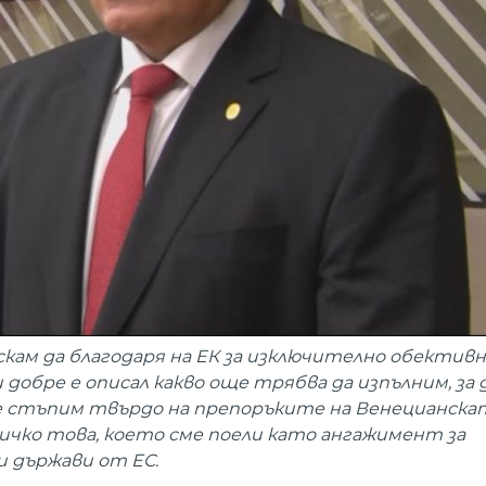
кам да благодаря на ЕК за изключително обективн
и добре е описал какво още трябва да изпълним, за 
ще стъпим твърдо на препоръките на Венецианска
сичко това, което сме поели като ангажимент за
и държави от ЕС.