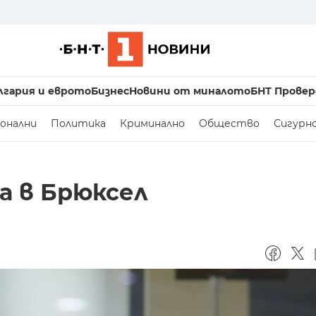
лгария и еврото
Бизнес
Новини от миналото
БНТ Провер
онални
Политика
Криминално
Общество
Сигурн
а в Брюксел