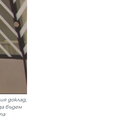
ия доклад,
да бъдем
та