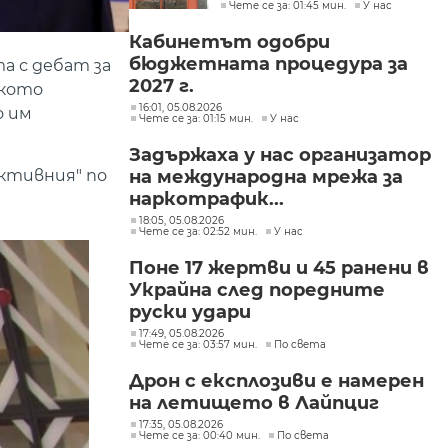
Чете се за: 01:45 мин.
У нас
Пеевски
Кабинетът одобри
бюджетната процедура за
а с дебат за
2027 г.
ското
16:01, 05.08.2026
о им
Чете се за: 01:15 мин.
У нас
Задържаха у нас организатор
на международна мрежа за
ективния" по
наркотрафик...
18:05, 05.08.2026
Чете се за: 02:52 мин.
У нас
Поне 17 жертви и 45 ранени в
Украйна след поредните
руски удари
17:49, 05.08.2026
Чете се за: 03:57 мин.
По света
Дрон с експлозиви е намерен
на летището в Лайпциг
17:35, 05.08.2026
Чете се за: 00:40 мин.
По света