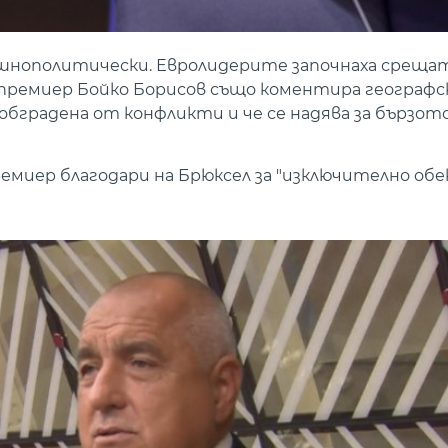
ншнополитически. Евролидерите започнаха срещат
 премиер Бойко Борисов също коментира географ
 обградена от конфликти и че се надява за бързот
емиер благодари на Брюксел за "изключително об