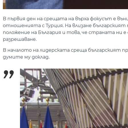
В първия ден на срещата на върха фокусът е въ
отношенията с Турция. На влизане българският
положение на България и това, че страната ни е
разрешаване.
В началото на лидерската среща българският пр
думите му доклад.