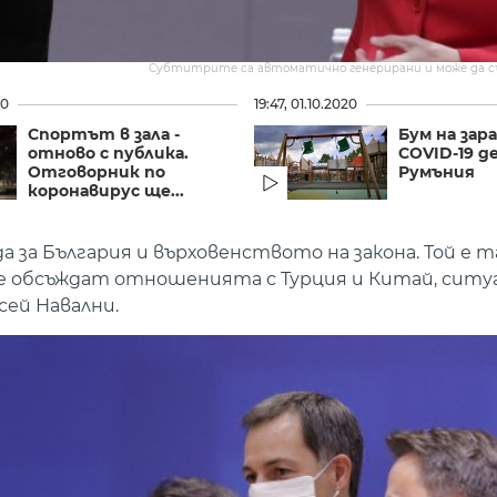
Субтитрите са автоматично генерирани и може да 
20
19:47, 01.10.2020
Спортът в зала -
Бум на зара
отново с публика.
COVID-19 д
Отговорник по
Румъния
коронавирус ще...
 за България и върховенството на закона. Той е 
- те обсъждат отношенията с Турция и Китай, сит
сей Навални.