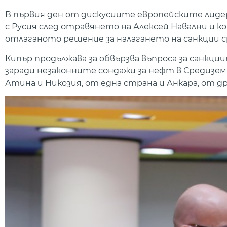
В първия ден от дискусиите европейските ли
с Русия след отравянето на Алексей Навални и ко
отлаганото решение за налагането на санкции с
Кипър продължава за обвързва въпроса за санкции
заради незаконните сондажи за нефт в Средизе
Атина и Никозия, от една страна и Анкара, от др