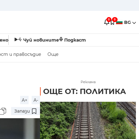
0
0
BG
ено
Чуй новините
Подкаст
ост и правосъдие
Още
Реклама
ОЩЕ ОТ: ПОЛИТИКА
A+
A-
Запази