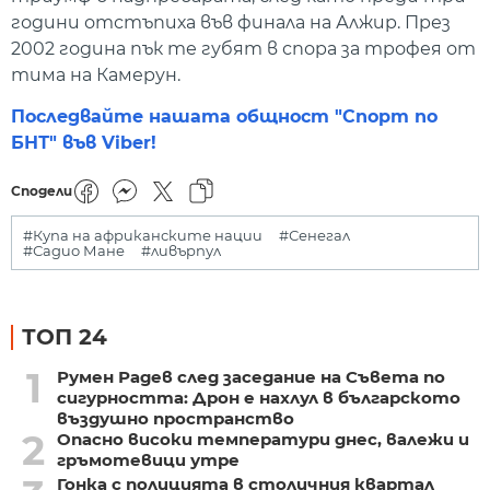
години отстъпиха във финала на Алжир. През
2002 година пък те губят в спора за трофея от
тима на Камерун.
Последвайте нашата общност "Спорт по
БНТ" във Viber!
Сподели
#Купа на африканските нации
#Сенегал
#Садио Мане
#ливърпул
ТОП 24
1
Румен Радев след заседание на Съвета по
сигурността: Дрон е нахлул в българското
въздушно пространство
2
Опасно високи температури днес, валежи и
гръмотевици утре
Гонка с полицията в столичния квартал