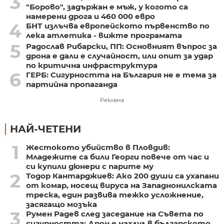
3
"Борово", задържан е мъж, у когото са
намерени дрога и 460 000 евро
4
БНТ излъчва европейското първенство по
лека атлетика - вижте програмата
5
Радослав Рибарски, ПП: Основният въпрос за
дрона е дали е случайност, или опит за удар
по критична инфраструктура
6
ГЕРБ: Сигурността на България не е тема за
партийна пропаганда
Реклама
НАЙ-ЧЕТЕНИ
1
Жестокото убийство в Пловдив:
Младежите са били Георги повече от час и
си купили дюнери с парите му
2
Тодор Кантарджиев: Ако 200 души са ухапани
от комар, носещ вируса на Западнонилската
треска, един развива тежко усложнение,
засягащо мозъка
3
Румен Радев след заседание на Съвета по
сигурността: Дрон е нахлул в българското