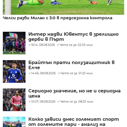
Челси разби Милан с 3:0 в предсезонна контрола
Интер надви Ювентус в зрелищно
дерби в Пърт
16:14, 08.08.2026
Чете се за: 02:05 мин.
Брайтън прати полузащитник в
Елче
14:46, 08.08.2026
Чете се за: 01:25 мин.
Сериозно значение, но не и сериозна
цена
10:07, 08.08.2026
Чете се за: 08:20 мин.
Колко зависи днес големият спорт
от големите пари - анализ на