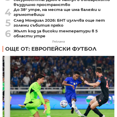
въздушно пространство
4
До 38° утре, на места ще има валежи и
гръмотевици
5
След Мондиал 2026: БНТ излъчва още пет
големи събития пряко
6
Жълт код за високи температури в 5
области утре
Реклама
ОЩЕ ОТ: ЕВРОПЕЙСКИ ФУТБОЛ