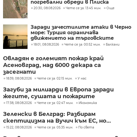
погребални обреди в Плиска
20:30, 08.08.2026
Чете се за: 13:45 мин.
Още
Заради зачестилите атаки в Черно
море: Турция ограничава
движението на търговските
кораби
18:01, 08.08.2026
Чете се за: 00:52 мин.
Балкани
Овладян е големият пожар край
Асеновград, над 6000 декара са
засегнати
18:39, 08.08.2026
Чете се за: 02:15 мин.
У нас
Загуби за милиарди в Европа заради
жегите, сушата и пожарите
17:38, 08.08.2026
Чете се за: 02:47 мин.
Икономика
Зеленски в Белград: Разбирам
скептицизма на Вучич към ЕС, но...
15:22, 08.08.2026
Чете се за: 05:35 мин.
По света