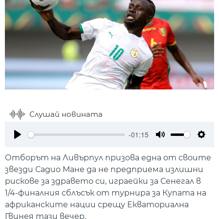
Слушай новината
-01:15
Play
Mute
Setti
Отборът на Ливърпул призова една от своите
звезди Садио Мане да не предприема излишни
рискове за здравето си, играейки за Сенегал в
1/4-финалния сблъсък от турнира за Купата на
африканските нации срещу Екваториална
Гвинея тази вечер.