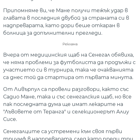
Припомняме ви, че Мане получи тежък удар в
главата в последния двубой за страната си в
надпреварата, като дори беше откаран в
болница за допълнителни прегледи.
Реклама
Вчера от медицинския щаб на Сенегал обявиха,
че няма проблеми за футболиста да продължи с
участието си в турнира, така че очакванията
са днес той да стартира от първата минута.
От Ливърпул са провели разговори, както със
Садио Мане, така и със сенегалския щаб, но все
пак последната дума ще имат лекарите на
"Лъвовете от Теранга" и селекционерът Алиу
Сисе.
Сенегалците са устремени към своя първи
триумф в надпреварата, след като преди три