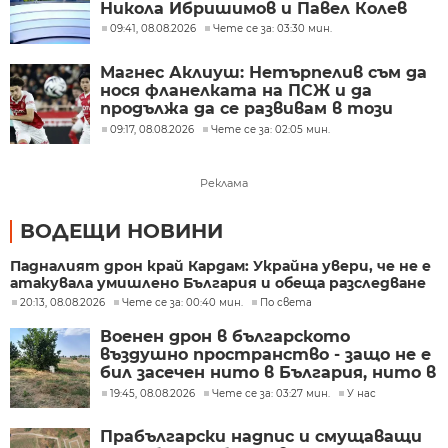
Никола Ибришимов и Павел Колев
09:41, 08.08.2026
Чете се за: 03:30 мин.
Магнес Аклиуш: Нетърпелив съм да
нося фланелката на ПСЖ и да
продължа да се развивам в този
велик клуб
09:17, 08.08.2026
Чете се за: 02:05 мин.
Реклама
ВОДЕЩИ НОВИНИ
Падналият дрон край Кардам: Украйна увери, че не е
атакувала умишлено България и обеща разследване
20:13, 08.08.2026
Чете се за: 00:40 мин.
По света
Военен дрон в българското
въздушно пространство - защо не е
бил засечен нито в България, нито в
Румъния?
19:45, 08.08.2026
Чете се за: 03:27 мин.
У нас
Прабългарски надпис и смущаващи