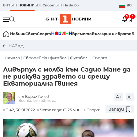
БНТ
БНТ
НОВИНИ
БНТ
Спорт
БНТ
На живо
BG
5
0
Новини
Свят
Спорт
Времето
България и еврото
Би
НАЗАД
Начало
Европейски футбол
Футбол
Спорт
Ливърпул с молба към Садио Мане да
не рискува здравето си срещу
Екваториална Гвинея
Борил Гочев
A+
A-
от
Всичко от автора
Запази
11:42, 30.01.2022
Чете се за: 01:25 мин.
Спорт