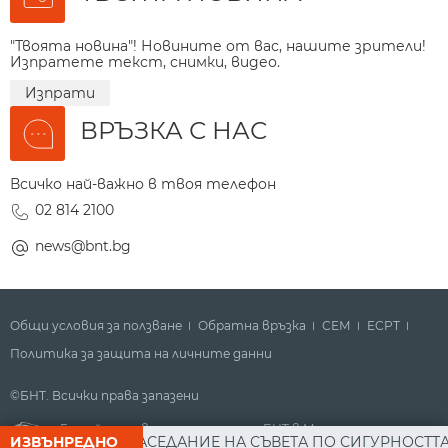
"Твоята новина"! Новините от вас, нашите зрители!
Изпратете текст, снимки, видео.
Изпрати
ВРЪЗКА С НАС
Всичко най-важно в твоя телефон
02 814 2100
news@bnt.bg
Общи условия за ползване
Обратна връзка
СЕМ
ECPT
Политика за защита на личните данни
©БНТ. Всички права запазени
Гледайте новините за деня на БНТ в Метрото
АДЕВ СЛЕД ЗАСЕДАНИЕ НА СЪВЕТА ПО СИГУРНОСТТА: ДРО
ИЗВЪНРЕДНО