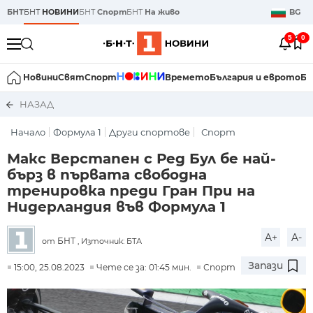
БНТ
БНТ
НОВИНИ
БНТ
Спорт
БНТ
На живо
BG
5
0
Новини
Свят
Спорт
Времето
България и еврото
Би
НАЗАД
Начало
Формула 1
Други спортове
Спорт
Макс Верстапен с Ред Бул бе най-
бърз в първата свободна
тренировка преди Гран При на
Нидерландия във Формула 1
A+
A-
БНТ
от
, Източник: БТА
Запази
15:00, 25.08.2023
Чете се за: 01:45 мин.
Спорт