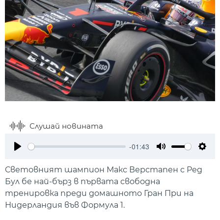
Слушай новината
-01:43
Play
Mute
Setti
Световният шампион Макс Верстапен с Ред
Бул бе най-бърз в първата свободна
тренировка преди домашното Гран При на
Нидерландия във Формула 1.