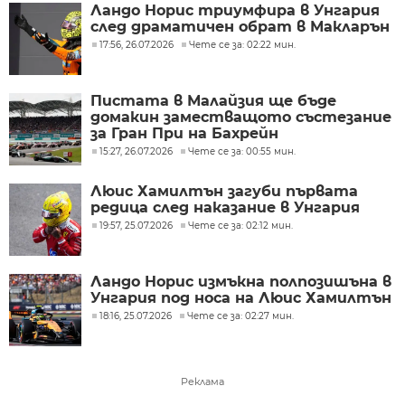
Ландо Норис триумфира в Унгария
след драматичен обрат в Макларън
17:56, 26.07.2026
Чете се за: 02:22 мин.
Пистата в Малайзия ще бъде
домакин заместващото състезание
за Гран При на Бахрейн
15:27, 26.07.2026
Чете се за: 00:55 мин.
Люис Хамилтън загуби първата
редица след наказание в Унгария
19:57, 25.07.2026
Чете се за: 02:12 мин.
Ландо Норис измъкна полпозишъна в
Унгария под носа на Люис Хамилтън
18:16, 25.07.2026
Чете се за: 02:27 мин.
Реклама