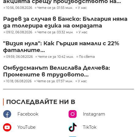
акцията срещу производството на...
10:56, 06.08.2026
Чете се за: 01:55 мин.
У нас
Радев за случая в Банско: България няма
да толерира езика на омразата
09:12, 06.08.2026
Чете се за: 03:32 мин.
У нас
"Визия нула": Как Гърция намали с 22%
фаталните...
09:59, 06.08.2026
Чете се за: 10:42 мин.
По света
Омбудсманът Велислава Делчева:
Промените в трудовото...
10:18, 06.08.2026
Чете се за: 07:57 мин.
У нас
ПОСЛЕДВАЙТЕ НИ В
Facebook
Instagram
YouTube
TikTok