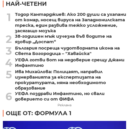
НАЙ-ЧЕТЕНИ
1
Тодор Кантарджиев: Ако 200 души са ухапани
от комар, носещ вируса на Западнонилската
треска, един развива тежко усложнение,
засягащо мозъка
2
38-годишен мъж изчезна във водите на
язовир „Доспат“
3
България посреща чудотворната икона на
Света Богородица – "Хавайска"
4
УЕФА готви вот на недоверие срещу Джани
Инфантино
5
Ива Михайлова: Полицаят, направил
измерванията за експертизата на
прокуратурата, няма необходимото
образование
6
УЕФА поздрави Инфантино, но свали
доверието си от ФИФА
Реклама
ОЩЕ ОТ: ФОРМУЛА 1