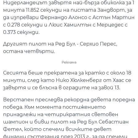
Нидерландецът завъртя най-бърза обиколка за 1
минута 11.852 секунди на пистата Зандворт, за
да изпревари Фернандо Алонсо с Астън Мартин
с 0.278 секунди и Люис Хамилтън с Мерцедес с
0.373 секунди.
Другият пилот на Ред Бул - Серхио Перес,
остана четвърти.
Реклама
Сесията беше прекратена за кратко с около 18
минути, след като Нико Хюлкенберг от Хаас се
завъртя и се блъсна в оградите на завой 13.
Верстапен преследва рекордна девета поредна
победа. Към момента постижението
принадлежи на четирикратния световен
шампион и бивш пилот на Ред Бул Себастиан
Фетел, който спечели всичките девет
финални състезания през 2013 г., за да спечели