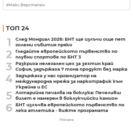
#Макс Верстапен
ТОП 24
1
След Мондиал 2026: БНТ ще излъчи още пет
големи събития пряко
2
Гледайте европейското първенство по
плувни спортове по БНТ 3
3
Разкриха нелегален цех за зехтин край
София, задържаха 7 тона продукт без марка
4
Задържаха у нас организатор на
международна мрежа за наркотрафик към
Украйна и ЕС
5
Лотарийна печалба на боклука: Печеливш
билет е намерен в боклукчийски камион
6
БНТ излъчва европейското първенство по
лека атлетика - вижте програмата
Реклама