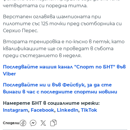
четвъртата си поредна титла.
Верстапен оглавява шампионата при
пилотите със 125 точки пред съотборника си
Серхио Перес.
Втората тренировка е по-късно в петък, като
квалификациите ще се проведат в събота
преди състезанието в неделя.
Последвайте нашия канал "Спорт по БНТ" във
Viber
Последвайте ни и във Фейсбук, за да сте
винаги в час с последните спортни новини
Намерете БНТ в социалните мрежи:
Instagram
,
Facebook
,
LinkedIn
,
TikTok
Сподели