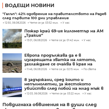
ВОДЕЩИ НОВИНИ
"Галъп": 42% одобрение на правителството на Радев
след първите 100 дни управление
12:50, 06.08.2026
Чете се за: 03:52 мин.
У нас
Пожар край 69-ия километър на АМ
„Тракия“
13:01, 06.08.2026
Чете се за: 01:42 мин.
У нас
Европа продължава да е в
изгарящата хватка на лятото,
захлаждане се очаква в края на
седмицата
11:46, 06.08.2026
Чете се за: 02:15 мин.
По света
8 задържани, сред които и
непълнолетни, за жестокото
убийство след побой на млад мъж в
Пловдив
12:03, 06.08.2026
Чете се за: 03:22 мин.
У нас
Повдигнаха обвинения на 8 души след