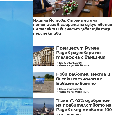
Илияна Йотова: Страна ни има
потенциал в сферата на изкуствения
интелект и бизнесът забелязва тези
перспективи
Премиерът Румен
Радев разговаря по
телефона с външния
министър на
19:37, 06.08.2026
Чете се за: 00:20 мин.
Великобритания Ед
Милибанд
Нови работни места и
високи технологии:
Бившето военно
летище в Доброславци
15:35, 06.08.2026
Чете се за: 01:55 мин.
се превръща в голям
космически център
"Галъп": 42% одобрение
на правителството на
Радев след първите 100
дни управление