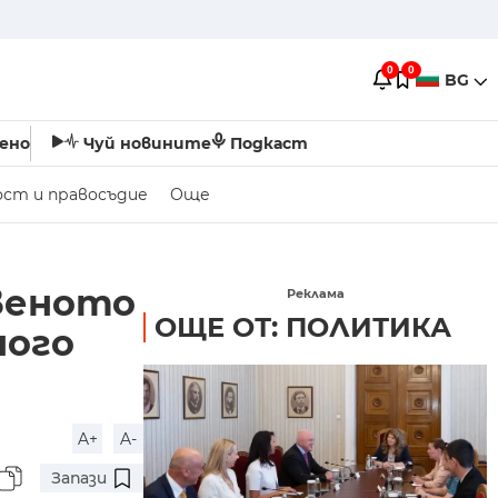
0
0
BG
ено
Чуй новините
Подкаст
ост и правосъдие
Още
веното
Реклама
ОЩЕ ОТ: ПОЛИТИКА
ного
A+
A-
Запази