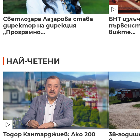
Светлозара Лазарова става
БНТ излъ
директор на дирекция
първенст
„Програмно...
вижте...
НАЙ-ЧЕТЕНИ
Тодор Кантарджиев: Ако 200
38-годиш