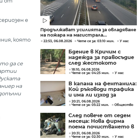
и от
сериозен е
Продължават усилията за овладяване
на пожара на магистрала...
иния, която
22:53, 06.08.2026
Чете се за: 03:10 мин.
У нас
Бдение в Кричим с
надежда за правосъдие
след жестокото
йто да се
убийство на млад мъж
18:10, 06.08.2026
партии
Чете се за: 04:25 мин.
У нас
в Пловдив от
Руската
тийнейджъри
В капана на фентанила:
аниер на
Кой ръководи трафика
допълни
и има ли изход за
пристрастените?
20:21, 06.08.2026
Чете се за: 05:22 мин.
Общество
След повече от седем
и
месеца: Нова фирма
поема почистването в
столичните райони
20:31, 06.08.2026
Чете се за: 02:30 мин.
У нас
"Слатина", "Подуяне" и