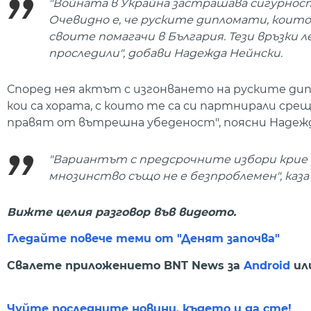
"Войната в Украйна застрашава сигурност
Очевидно е, че руските дипломати, които
своите помагачи в България. Тези връзки 
проследили", добави Надежда Нейнски.
Според нея актът с изгонването на руските дип
кои са хората, с които те са си партнирали сре
правят от вътрешна убеденост", поясни Надежда
"Вариантът с предсрочните избори крие 
мнозинство също не е безпроблемен", каз
Вижте целия разговор във видеото.
Гледайте повече теми от "Денят започва"
Свалете приложението BNT News за
Android
ил
Чуйте последните новини, където и да сте!