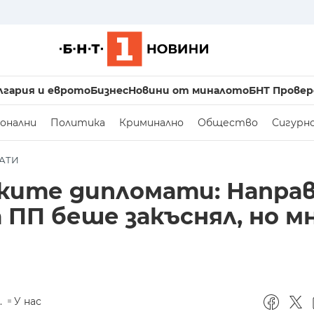
лгария и еврото
Бизнес
Новини от миналото
БНТ Провер
онални
Политика
Криминално
Общество
Сигурн
АТИ
ските дипломати: Напра
ПП беше закъснял, но м
.
У нас