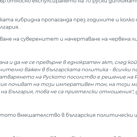
р относно експулсирането на 70 руски дипломат
ската хибридна пропаганда през годините и колко 
лгария.
ване на суверенитет и начертаване на червена л
ана и да не се превърне в еднократен акт, след ко
ително важен в българската политика - всички 
Затварянето на Руското посолство е решение на 
ия почиват на този императивен тон, на този м
 България, това не са приятелски отношения", 
итото вмешателство в българския политически 