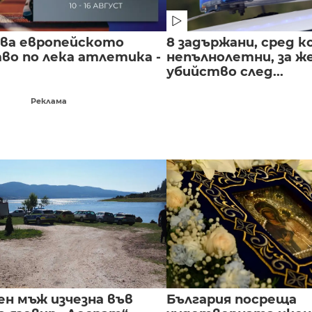
чва европейското
8 задържани, сред к
во по лека атлетика -
непълнолетни, за 
убийство след...
Реклама
ен мъж изчезна във
България посреща