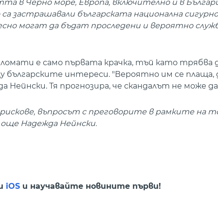
та в Черно море, Европа, включително и в Българи
 са застрашавали българската национална сигурн
лесно могат да бъдат проследени и вероятно служ
ломати е само първата крачка, тъй като трябва 
щу българските интереси. "Вероятно им се плаща, 
 Нейнски. Тя прогнозира, че скандалът не може д
рискове, въпросът с преговорите в рамките на т
а още Надежда Нейнски.
и
iOS
и научавайте новините първи!