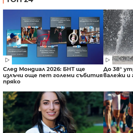
След Мондиал 2026: БНТ ще
До 38° ут
излъчи още пет големи събития
валежи и
пряко