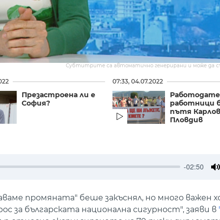
Субтитрите са автоматично генерирани и може да 
022
07:33, 04.07.2022
Презастроена ли е
Работодате
София?
работници б
пътя Карлов
Пловдив
-02:50
M
ме промяната" беше закъснял, но много важен хо
ос за българската национална сигурност", заяви в