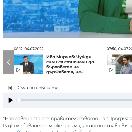
08:12, 04.07.2022
07:50, 04.07.2
Иво Мирчев: Чужди
сили са стигнали до
върховете на
държавата, не...
Слушай новината
Play
"Направеното от правителството на "Продължава
Разколебаване не може да има, защото става въпр