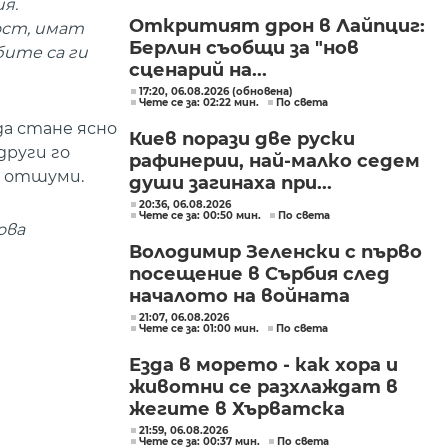
я.
"Изгрев"
Откритият дрон в Лайпциг:
ост, имат
Берлин съобщи за "нов
бите са ги
сценарий на...
17:20, 06.08.2026 (обновена)
Чете се за: 02:22 мин.
По света
да стане ясно
Киев порази две руски
други го
рафинерии, най-малко седем
а отшуми.
души загинаха при...
20:36, 06.08.2026
Чете се за: 00:50 мин.
По света
ова
Володимир Зеленски с първо
посещение в Сърбия след
началото на войната
21:07, 06.08.2026
Чете се за: 01:00 мин.
По света
Езда в морето - как хора и
животни се разхлаждат в
жегите в Хърватска
21:59, 06.08.2026
Чете се за: 00:37 мин.
По света