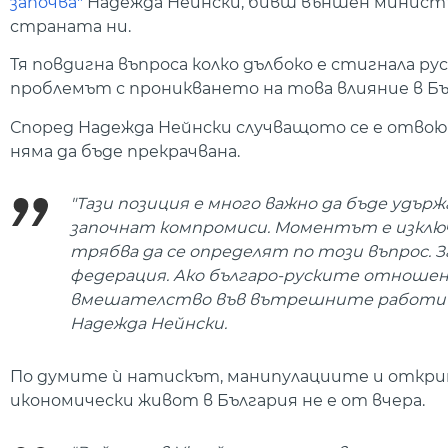
започва"
Надежда Нейнски, бивш външен министъ
страната ни.
Тя повдигна въпроса колко дълбоко е стигнала ру
проблемът с проникването на това влияние в Бъ
Според Надежда Нейнски случващото се е отвою
няма да бъде прекрачвана.
"Тази позиция е много важно да бъде удърж
започнат компромиси. Моментът е изключ
трябва да се определят по този въпрос. 
федерация. Ако българо-руските отношен
вмешателство във вътрешните работи на
Надежда Нейнски.
По думите ѝ натискът, манипулациите и откр
икономически живот в България не е от вчера.