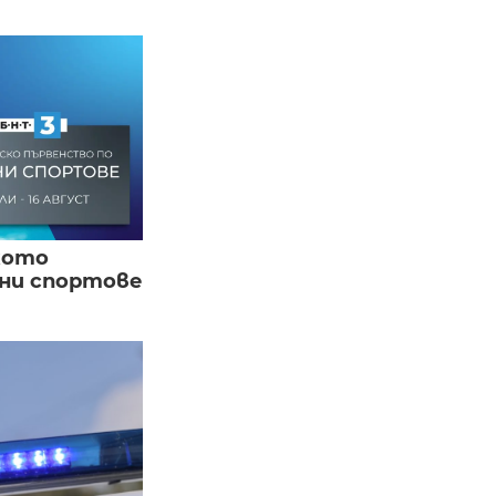
кото
вни спортове