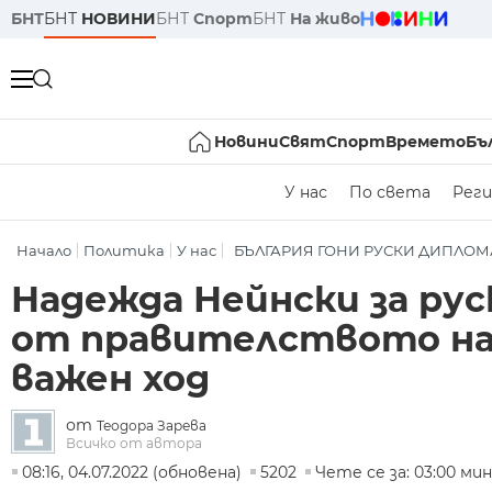
БНТ
БНТ
НОВИНИ
БНТ
Спорт
БНТ
На живо
Новини
Свят
Спорт
Времето
Бъ
У нас
По света
Реги
Начало
Политика
У нас
БЪЛГАРИЯ ГОНИ РУСКИ ДИПЛОМ
Надежда Нейнски за ру
от правителството на 
важен ход
от
Теодора Зарева
Всичко от автора
08:16, 04.07.2022 (обновена)
5202
Чете се за: 03:00 мин