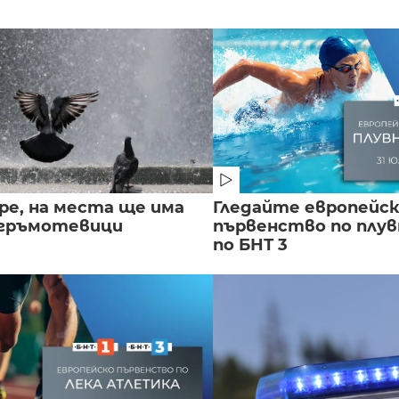
ре, на места ще има
Гледайте европейс
 гръмотевици
първенство по плу
по БНТ 3