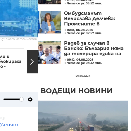
12:50, 06.08.2026
Чете се за: 03:52 мин.
Омбудсманът
Велислава Делчева:
Промените в
трудовото
10:18, 06.08.2026
Чете се за: 07:57 мин.
законодателство не
могат да се правят
съдържат неточности.
Радев за случая в
през бюджета
Банско: България няма
07:18, 04.07.2022
07:01,
да толерира езика на
ли и
Галя Захариева е
омразата
09:12, 06.08.2026
локираха
новият кмет на
Чете се за: 03:32 мин.
о -
Нова Загора
Реклама
ВОДЕЩИ НОВИНИ
ute
Settings
д.
"Денят