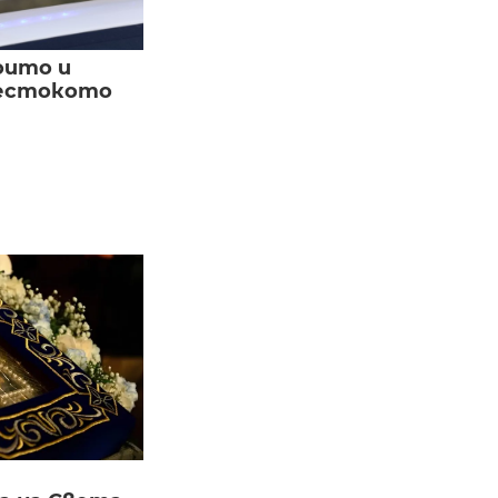
оито и
жестокото