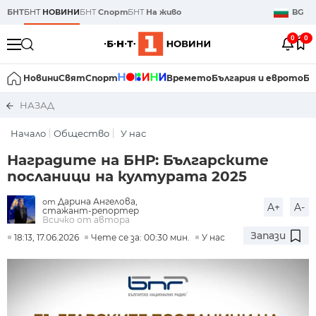
БНТ
БНТ
НОВИНИ
БНТ
Спорт
БНТ
На живо
BG
0
0
Новини
Свят
Спорт
Времето
България и еврото
Би
НАЗАД
Начало
Общество
У нас
Наградите на БНР: Българските
посланици на културата 2025
Дарина Ангелова,
от
A+
A-
стажант-репортер
Всичко от автора
Запази
18:13, 17.06.2026
Чете се за: 00:30 мин.
У нас