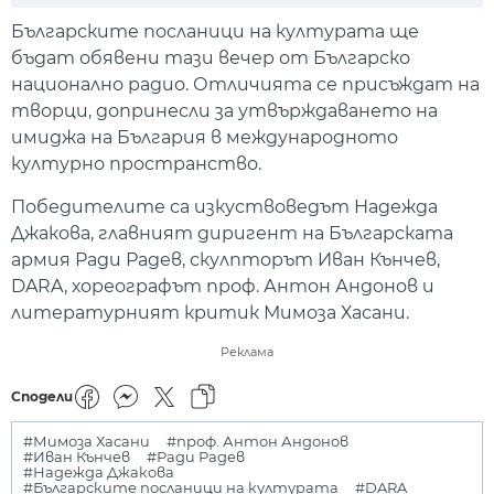
Play
Mute
Setti
Българските посланици на културата ще
бъдат обявени тази вечер от Българско
национално радио. Отличията се присъждат на
творци, допринесли за утвърждаването на
имиджа на България в международното
културно пространство.
Победителите са изкуствоведът Надежда
Джакова, главният диригент на Българската
армия Ради Радев, скулпторът Иван Кънчев,
DARA, хореографът проф. Антон Андонов и
литературният критик Мимоза Хасани.
Реклама
Сподели
#Мимоза Хасани
#проф. Антон Андонов
#Иван Кънчев
#Ради Радев
#Надежда Джакова
#Българските посланици на културата
#DARA