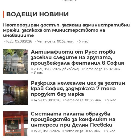
ВОДЕЩИ НОВИНИ
Неоторозиран достъп, засягащ административни
мрежи, засякоха от Министерството на
иновациите
16:25, 05.08.2026
Чете се за: 00:52 мин.
У нас
Антимафиоти от Русе първи
засекли следите на групата,
произвеждала фентанил в София
20:29, 05.08.2026 (обновена)
Чете се за: 05:02 мин.
У нас
Разкриха нелегален цех за зехтин
край София, задържаха 7 тона
продукт без марка
14:59, 05.08.2026
Чете се за: 00:35 мин.
У нас
Сметната палата образува
производство за конфликт на
интереси при Делян Пеевски
15:26, 05.08.2026
Чете се за: 01:45 мин.
У нас