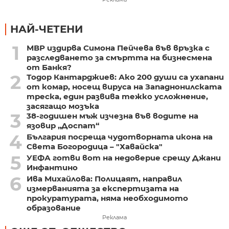
НАЙ-ЧЕТЕНИ
1
МВР издирва Симона Пейчева във връзка с
разследването за смъртта на бизнесмена
от Банкя?
2
Тодор Кантарджиев: Ако 200 души са ухапани
от комар, носещ вируса на Западнонилската
треска, един развива тежко усложнение,
засягащо мозъка
3
38-годишен мъж изчезна във водите на
язовир „Доспат“
4
България посреща чудотворната икона на
Света Богородица – "Хавайска"
5
УЕФА готви вот на недоверие срещу Джани
Инфантино
6
Ива Михайлова: Полицаят, направил
измерванията за експертизата на
прокуратурата, няма необходимото
образование
Реклама