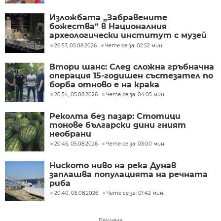
Изложбата „Забравените
божества“ в Националния
археологически институт с музей
при БАН
20:57, 05.08.2026
Чете се за: 02:52 мин.
Втори шанс: След сложна гръбначна
операция 15-годишен състезател по
борба отново е на крака
20:54, 05.08.2026
Чете се за: 04:05 мин.
Реколта без пазар: Стотици
тонове български дини гният
необрани
20:45, 05.08.2026
Чете се за: 03:00 мин.
Ниското ниво на река Дунав
заплашва популацията на речната
риба
20:40, 05.08.2026
Чете се за: 01:42 мин.
Реклама