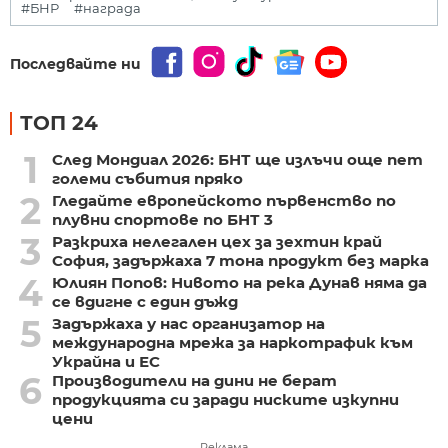
#БНР
#награда
Последвайте ни
ТОП 24
1
След Мондиал 2026: БНТ ще излъчи още пет
големи събития пряко
2
Гледайте европейското първенство по
плувни спортове по БНТ 3
3
Разкриха нелегален цех за зехтин край
София, задържаха 7 тона продукт без марка
4
Юлиян Попов: Нивото на река Дунав няма да
се вдигне с един дъжд
5
Задържаха у нас организатор на
международна мрежа за наркотрафик към
Украйна и ЕС
6
Производители на дини не берат
продукцията си заради ниските изкупни
цени
Реклама