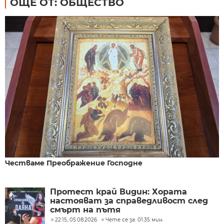
ОЩЕ ОТ: ОБЩЕСТВО
Честваме Преображение Господне
Протест край Видин: Хората
настояват за справедливост след
смърт на пътя
22:15, 05.08.2026
Чете се за: 01:35 мин.