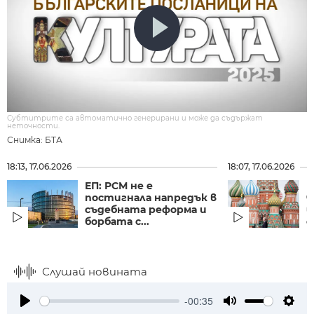
Субтитрите са автоматично генерирани и може да съдържат
неточности.
Снимка: БТА
18:13, 17.06.2026
18:07, 17.06.2026
ЕП: РСМ не е
Б
постигнала напредък в
ч
съдебната реформа и
в
борбата с...
с
Слушай новината
-00:35