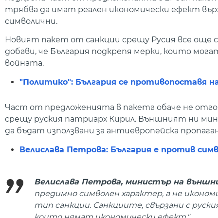
трябва да имат реален икономически ефект върх
символични.
Новият пакет от санкции срещу Русия все още се
добави, че България подкрепя мерки, които мога
войната.
"Политико": България се противопоставя на
Част от предложенията в пакета обаче не отгов
срещу руския патриарх Кирил. Външният ни мин
да бъдат използвани за антиевропейска пропаганд
Велислава Петрова: България е против сим
Велислава Петрова, министър на външ
предимно символен характер, а не иконом
тип санкции. Санкциите, свързани с руски
които нямат икономически ефект."