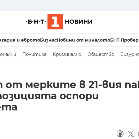
лгария и еврото
Бизнес
Новини от миналото
БНТ Провер
онални
Политика
Криминално
Общество
Сигурн
 от мерките в 21-вия п
опозицията оспори
ета