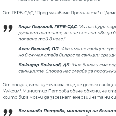
От ГЕРБ-СДС, "Продължаваме Промяната" и "Демо
Георг Георгиев, ГЕРБ-СДС
: "За нас буди н
руският патриарх, че ние сме готови да б
попадне той в него."
Асен Василев, ПП
: "Ако имаше санкции ср
но в случая става въпрос за санкции срещу 
Божидар Божанов, ДБ
: "Ние винаги сме 
санкциите. Според нас следва да продължи
От опозицията изтъкнаха още, че досега санкции
"Лукойл". Министър Петрова обаче обясни, че с
които биха могли да засегнат енергийната ни с
Велислава Петрова, министър на външ