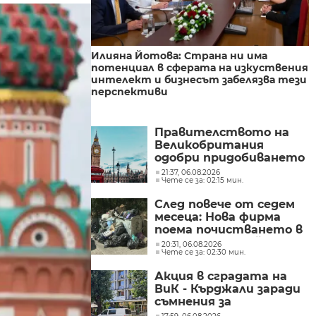
Илияна Йотова: Страна ни има
потенциал в сферата на изкуствения
интелект и бизнесът забелязва тези
перспективи
Правителството на
Великобритания
одобри придобиването
на „Уорнър Брос
21:37, 06.08.2026
Чете се за: 02:15 мин.
Дискавъри“ от
„Парамаунт“ за 110
След повече от седем
млрд. долара
месеца: Нова фирма
поема почистването в
столичните райони
20:31, 06.08.2026
Чете се за: 02:30 мин.
"Слатина", "Подуяне" и
"Изгрев"
Акция в сградата на
ВиК - Кърджали заради
съмнения за
злоупотреби с