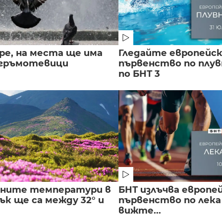
ре, на места ще има
Гледайте европейс
 гръмотевици
първенство по плу
по БНТ 3
лните температури в
БНТ излъчва европе
к ще са между 32° и
първенство по лека
вижте...