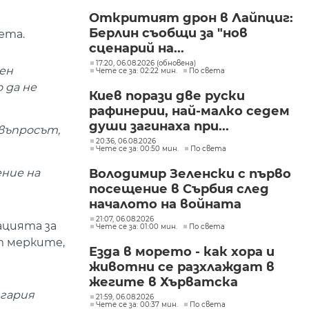
"Изгрев"
Откритият дрон в Лайпциг:
Берлин съобщи за "нов
ета.
сценарий на...
17:20, 06.08.2026 (обновена)
жен
Чете се за: 02:22 мин.
По света
 да не
Киев порази две руски
рафинерии, най-малко седем
души загинаха при...
 въпросът,
20:36, 06.08.2026
Чете се за: 00:50 мин.
По света
Володимир Зеленски с първо
ние на
посещение в Сърбия след
началото на войната
21:07, 06.08.2026
ацията за
Чете се за: 01:00 мин.
По света
т мерките,
Езда в морето - как хора и
животни се разхлаждат в
жегите в Хърватска
лгария
21:59, 06.08.2026
Чете се за: 00:37 мин.
По света