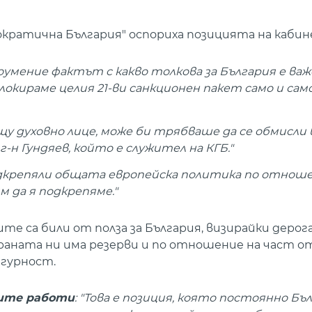
кратична България" оспориха позицията на кабин
едоумение фактът с какво толкова за България е ва
локираме целия 21-ви санкционен пакет само и само
ещу духовно лице, може би трябваше да се обмисли
г-н Гундяев, който е служител на КГБ."
подкрепяли общата европейска политика по отноше
м да я подкрепяме."
те са били от полза за България, визирайки дерог
траната ни има резерви и по отношение на част о
игурност.
ните работи
: "Това е позиция, която постоянно Бъ