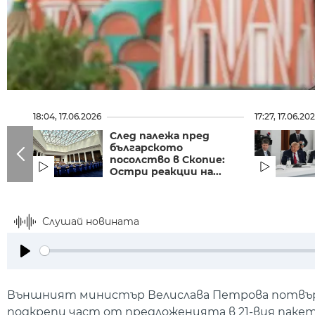
18:04, 17.06.2026
17:27, 17.06.20
След палежа пред
българското
посолство в Скопие:
Остри реакции на...
Слушай новината
Play
Външният министър Велислава Петрова потвърди
подкрепи част от предложенията в 21-вия пакет 