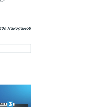
на
Иво Никодимов