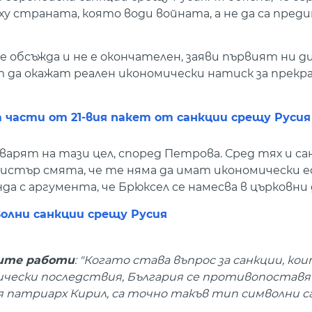
у страната, която води войната, а не да са пред
 обсъжда и не е окончателен, заяви първият ни д
т да окажат реален икономически натиск за прекр
 части от 21-вия пакет от санкции срещу Русия
арят на тази цел, според Петрова. Сред тях и с
истър смята, че те няма да имат икономически е
а с аргумента, че Брюксел се намесва в църковни 
волни санкции срещу Русия
ните работи
: "Когато става въпрос за санкции, к
ически последствия, България се противопоставя
я патриарх Кирил, са точно такъв тип символни с