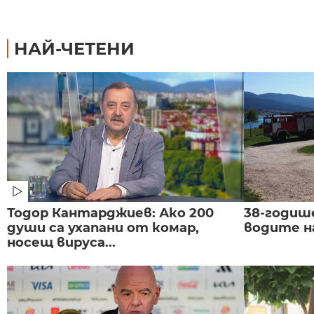
НАЙ-ЧЕТЕНИ
Тодор Кантарджиев: Ако 200
38-годиш
души са ухапани от комар,
водите н
носещ вируса...