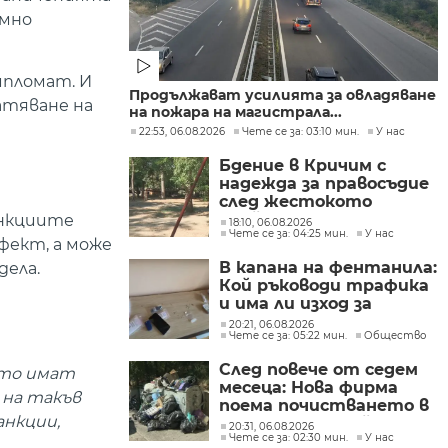
имно
ипломат. И
Продължават усилията за овладяване
атяване на
на пожара на магистрала...
22:53, 06.08.2026
Чете се за: 03:10 мин.
У нас
Бдение в Кричим с
надежда за правосъдие
след жестокото
убийство на млад мъж
анкциите
18:10, 06.08.2026
Чете се за: 04:25 мин.
У нас
в Пловдив от
фект, а може
тийнейджъри
В капана на фентанила:
дела.
Кой ръководи трафика
и има ли изход за
пристрастените?
20:21, 06.08.2026
Чете се за: 05:22 мин.
Общество
След повече от седем
оито имат
месеца: Нова фирма
 на такъв
поема почистването в
анкции,
столичните райони
20:31, 06.08.2026
Чете се за: 02:30 мин.
У нас
"Слатина", "Подуяне" и