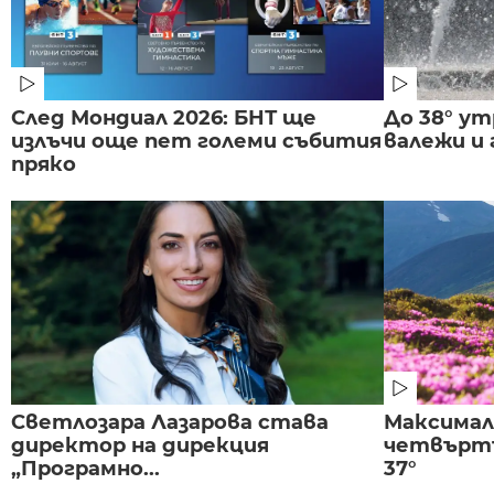
След Мондиал 2026: БНТ ще
До 38° ут
излъчи още пет големи събития
валежи и
пряко
Светлозара Лазарова става
Максима
директор на дирекция
четвъртъ
„Програмно...
37°