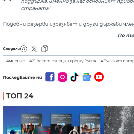
поддържа, именно за нас основният прио
страната."
Подобни резерви изразяват и други държави член
По те
Сподели
#мнение
#21 пакет санкции срещу Русия
#Руският патр
Последвайте ни
ТОП 24