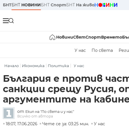
БНТ
БНТ
НОВИНИ
БНТ
Спорт
БНТ
На живо
Новини
Свят
Спорт
Времето
Бъ
У нас
По света
Реги
Начало
Икономика
Политика
У нас
България е против част
санкции срещу Русия, 
аргументите на кабин
от
Екип на "По света и у нас"
Всичко от автора
18:07, 17.06.2026
Чете се за: 03:25 мин.
У нас