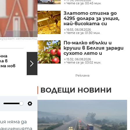
17:59, 06.08.2026
Чете се за: 00:45 мин.
евросредства
Златото стигна до
4295 долара за унция,
най-високата си
стойност от юни
16:55, 06.08.2026
Чете се за: 01:30 мин.
съдържат неточности.
По-малко ябълки и
круши в Белгия заради
17:17, 17.06.2026
16:56,
сухото лято и
чна
Над 110 000 ученици се
градушките
15:32, 06.08.2026
ла в
явиха на НВО по
Чете се за: 03:02 мин.
има нов
български език и
литература
Реклама
ВОДЕЩИ НОВИНИ
ute
Settings
ия няма да
граниченията