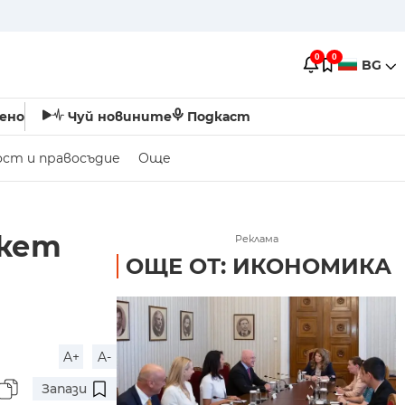
0
0
BG
ено
Чуй новините
Подкаст
ост и правосъдие
Още
акет
Реклама
ОЩЕ ОТ: ИКОНОМИКА
A+
A-
Запази