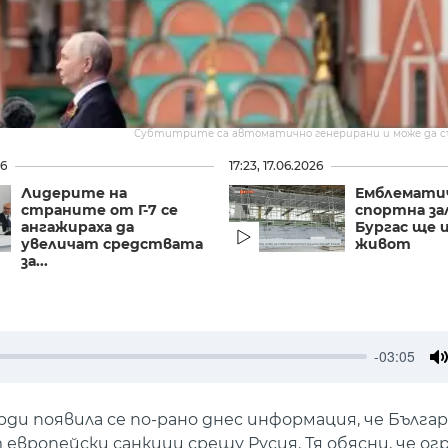
Субтитрите са автоматично генерирани и може да 
26
17:23, 17.06.2026
Лидерите на
Емблемати
страните от Г-7 се
спортна за
ангажираха да
Бургас ще 
увеличат средствата
живот
за...
-03:05
M
 появила се по-рано днес информация, че Българ
европейски санкции срещу Русия. Тя обясни, че о