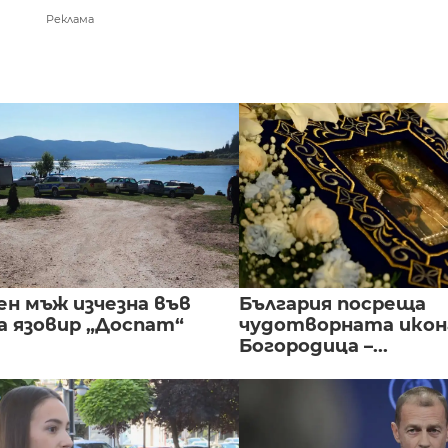
Реклама
ен мъж изчезна във
България посреща
а язовир „Доспат“
чудотворната икон
Богородица –...