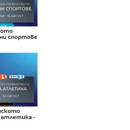
кото
вни спортове
йското
 атлетика -