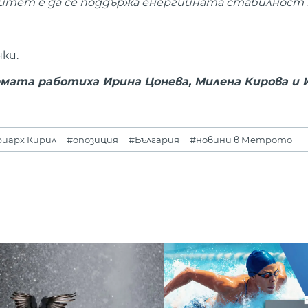
ритет е да се поддържа енергийната стабилност 
ки.
мата работиха Ирина Цонева, Милена Кирова и 
иарх Кирил
#опозиция
#България
#новини в Метрото