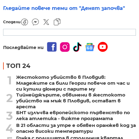
Гледайте повече теми от "Денят започва"
Сподели
Последвайте ни
ТОП 24
1
Жестокото убийство в Пловдив:
Младежите са били Георги повече от час и
си купили дюнери с парите му
2
Тийнейджърите, обвинени в жестокото
убийство на мъж в Пловдив, остават в
ареста
3
БНТ излъчва европейското първенство по
лека атлетика - вижте програмата
4
В 21 области за утре е обявен оранжев код за
опасно високи температури
Гонка с полицията в столичния квартал