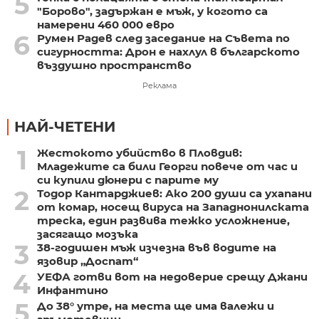
5
"Борово", задържан е мъж, у когото са
намерени 460 000 евро
6
Румен Радев след заседание на Съвета по
сигурността: Дрон е нахлул в българското
въздушно пространство
Реклама
НАЙ-ЧЕТЕНИ
1
Жестокото убийство в Пловдив:
Младежите са били Георги повече от час и
си купили дюнери с парите му
2
Тодор Кантарджиев: Ако 200 души са ухапани
от комар, носещ вируса на Западнонилската
треска, един развива тежко усложнение,
засягащо мозъка
3
38-годишен мъж изчезна във водите на
язовир „Доспат“
4
УЕФА готви вот на недоверие срещу Джани
Инфантино
5
До 38° утре, на места ще има валежи и