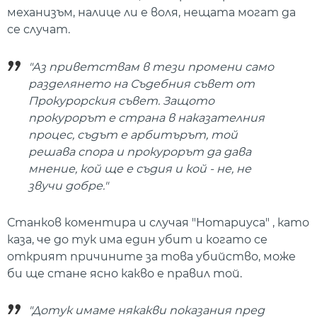
механизъм, налице ли е воля, нещата могат да
се случат.
"Аз приветствам в тези промени само
разделянето на Съдебния съвет от
Прокурорския съвет. Защото
прокурорът е страна в наказателния
процес, съдът е арбитърът, той
решава спора и прокурорът да дава
мнение, кой ще е съдия и кой - не, не
звучи добре."
Станков коментира и случая "Нотариуса" , като
каза, че до тук има един убит и когато се
открият причините за това убийство, може
би ще стане ясно какво е правил той.
"Дотук имаме някакви показания пред