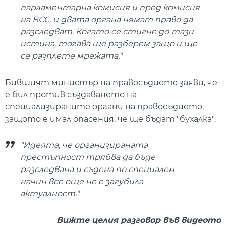
парламентарна комисия и пред комисия
на ВСС, и двата органа нямат право да
разследват. Когато се стигне до тази
истина, тогава ще разберем защо и ще
се разплете мрежата."
Бившият министър на правосъдието заяви, че
е бил против създаването на
специализираните органи на правосъдието,
защото е имал опасения, че ще бъдат "бухалка".
"Идеята, че организираната
престъпност трябва да бъде
разследвана и съдена по специален
начин все още не е загубила
актуалност."
Вижте целия разговор във видеото