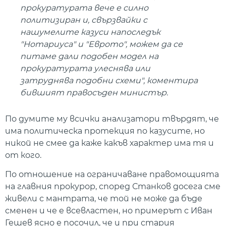
прокуратурата вече е силно
политизиран и, свързвайки с
нашумелите казуси напоследък
"Нотариуса" и "Еврото", можем да се
питаме дали подобен модел на
прокуратурата улеснява или
затруднява подобни схеми", коментира
бившият правосъден министър.
По думите му всички анализатори твърдят, че
има политическа протекция по казусите, но
никой не смее да каже какъв характер има тя и
от кого.
По отношение на ограничаване правомощията
на главния прокурор, според Станков досега сме
живели с мантрата, че той не може да бъде
сменен и че е всевластен, но примерът с Иван
Гешев ясно е посочил, че и при стария