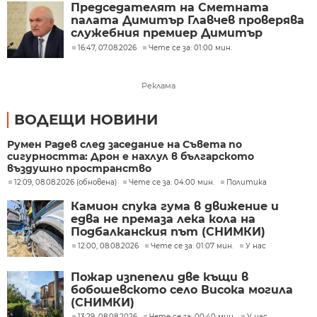
Председателят на Сметната
палата Димитър Главчев проверява
служебния премиер Димитър
Главчев?
16:47, 07.08.2026
Чете се за: 01:00 мин.
Реклама
ВОДЕЩИ НОВИНИ
Румен Радев след заседание на Съвета по
сигурността: Дрон е нахлул в българското
въздушно пространство
12:09, 08.08.2026 (обновена)
Чете се за: 04:00 мин.
Политика
Камион спука гума в движение и
едва не премаза лека кола на
Подбалканския път (СНИМКИ)
12:00, 08.08.2026
Чете се за: 01:07 мин.
У нас
Пожар изпепели две къщи в
бобошевското село Висока могила
(СНИМКИ)
13:29, 08.08.2026
Чете се за: 00:40 мин.
У нас