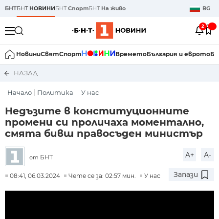
БНТ
БНТ
НОВИНИ
БНТ
Спорт
БНТ
На живо
BG
2
Новини
Свят
Спорт
Времето
България и еврото
Би
НАЗАД
Начало
Политика
У нас
Недъзите в конституционните
промени си проличаха моментално,
смята бивш правосъден министър
A+
A-
БНТ
от
Запази
08:41, 06.03.2024
Чете се за: 02:57 мин.
У нас