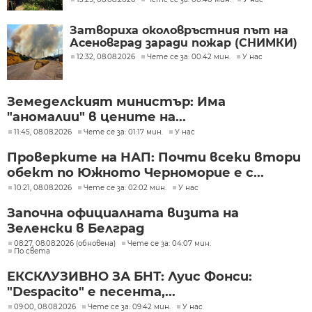
Затвориха околовръстния път на
Асеновград заради пожар (СНИМКИ)
12:32, 08.08.2026
Чете се за: 00:42 мин.
У нас
Земеделският министър: Има
"аномалии" в цените на...
11:45, 08.08.2026
Чете се за: 01:17 мин.
У нас
Проверките на НАП: Почти всеки втори
обект по Южното Черноморие е с...
10:21, 08.08.2026
Чете се за: 02:02 мин.
У нас
Започна официалната визита на
Зеленски в Белград
08:27, 08.08.2026 (обновена)
Чете се за: 04:07 мин.
По света
ЕКСКЛУЗИВНО ЗА БНТ: Луис Фонси:
"Despacito" е песента,...
09:00, 08.08.2026
Чете се за: 09:42 мин.
У нас