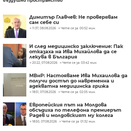
въздушно пространство
Димитър Главчев: Не проверявам
сам себе си
11:37, 08.08.2026
Чете се за: 00:52 мин.
И след медицинско заключение: Пак
отказаха на Ива Михайлова да се
лекува в България
20:22, 07.08.2026
Чете се за: 03:42 мин.
МВнР: Настояваме Ива Михаилова да
получи достъп до навременна и
адекватна медицинска грижа
18:51, 07.08.2026
Чете се за: 02:05 мин.
Европейския път на Молдова
обсъдиха по телефона премиерът
Радев и молдовският му колега
Тофан
18:50, 07.08.2026
Чете се за: 01:32 мин.