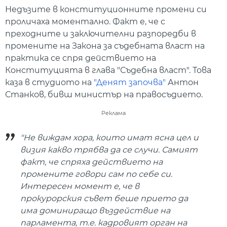
Недъзите в конституционните промени си
проличаха моментално. Факт е, че с
преходните и заключителни разпоредби в
промените на Закона за съдебната власт на
практика се спря действието на
Конституцията в глава "Съдебна власт". Това
каза в студиото на
"Денят започва"
Антон
Станков, бивш министър на правосъдието.
Реклама
"Не виждам хора, които имат ясна цел и
визия какво трябва да се случи. Самият
факт, че спряха действието на
промените говори сам по себе си.
Интересен момент е, че в
прокурорския съвет беше прието да
има доминиращо въздействие на
парламента, т.е. кадровият орган на