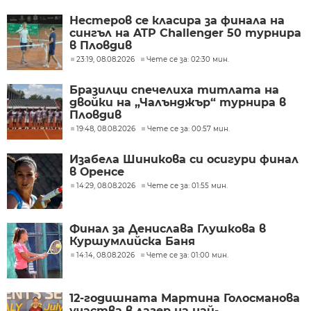
Нестеров се класира за финала на
сингъл на ATP Challenger 50 турнира
в Пловдив
23:19, 08.08.2026
Чете се за: 02:30 мин.
Бразилци спечелиха титлата на
двойки на „Чалънджър“ турнира в
Пловдив
19:48, 08.08.2026
Чете се за: 00:57 мин.
Изабела Шиникова си осигури финал
в Оренсе
14:29, 08.08.2026
Чете се за: 01:55 мин.
Финал за Денислава Глушкова в
Куршумлийска Баня
14:14, 08.08.2026
Чете се за: 01:00 мин.
12-годишната Мартина Голосманова
участва в лагер на най-