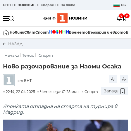
БНТ
БНТ
НОВИНИ
БНТ
Спорт
БНТ
На живо
BG
0
0
Новини
Свят
Спорт
Времето
България и еврото
Би
НАЗАД
Начало
Тенис
Спорт
Ново разочарование за Наоми Осака
A+
A-
БНТ
от
Запази
22:14, 22.04.2025
Чете се за: 01:25 мин.
Спорт
Японката отпадна на старта на турнира в
Мадрид.