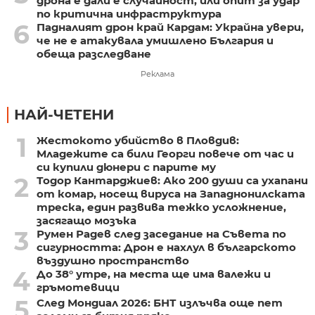
дрона е дали е случайност, или опит за удар
по критична инфраструктура
6
Падналият дрон край Кардам: Украйна увери,
че не е атакувала умишлено България и
обеща разследване
Реклама
НАЙ-ЧЕТЕНИ
1
Жестокото убийство в Пловдив:
Младежите са били Георги повече от час и
си купили дюнери с парите му
2
Тодор Кантарджиев: Ако 200 души са ухапани
от комар, носещ вируса на Западнонилската
треска, един развива тежко усложнение,
засягащо мозъка
3
Румен Радев след заседание на Съвета по
сигурността: Дрон е нахлул в българското
въздушно пространство
4
До 38° утре, на места ще има валежи и
гръмотевици
5
След Мондиал 2026: БНТ излъчва още пет