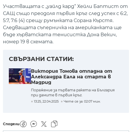
Участващата с „уайлд кард“ Хейли Баптист от
САЩ също преодоля първия кръг след успех с 6:2,
5:7, 7:6 (4) срещу румънката Сорана Кърстя.
Следващата съперничка на американката ще
бъде хърватската тенисистка Дона Векич,
номер 19 в схемата.
СВЪРЗАНИ СТАТИИ:
Виктория Томова отпадна от
Александра Еала на старта в
Мадрид
Поражение за първата ракета на България
при дамите в първия кръг.
13:25, 22.04.2025
Чете се за: 02:07 мин.
Сподели