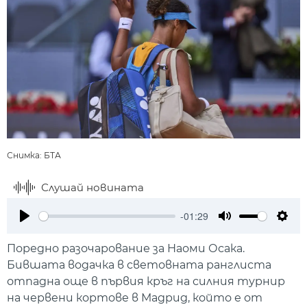
Снимка: БТА
Слушай новината
-01:29
Play
Mute
Setti
Поредно разочарование за Наоми Осака.
Бившата водачка в световната ранглиста
отпадна още в първия кръг на силния турнир
на червени кортове в Мадрид, който е от