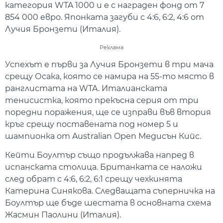
категория WTA 1000 и е с награден фонд от 7
854 000 евро. Японката загуби с 4:6, 6:2, 4:6 от
Лучия Бронзети (Италия).
Реклама
Успехът е първи за Лучия Бронзети в три мача
срещу Осака, която се намира на 55-то място в
ранглистата на WTA. Италианската
тенисистка, която прекъсна серия от три
поредни поражения, ще се изправи във втория
кръг срещу поставената под номер 5 и
шампионка от Australian Open Медисън Кийс.
Кейти Боултър също продължава напред в
испанската столица. Британката се наложи
след обрат с 4:6, 6:2, 6:1 срещу чехкинята
Катерина Синякова. Следващата съперничка на
Боултър ще бъде шестата в основната схема
Жасмин Паолини (Италия).