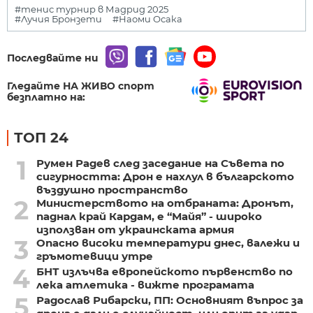
#тенис турнир в Мадрид 2025
#Лучия Бронзети
#Наоми Осака
Последвайте ни
Гледайте НА ЖИВО спорт
безплатно на:
ТОП 24
1
Румен Радев след заседание на Съвета по
сигурността: Дрон е нахлул в българското
въздушно пространство
2
Министерството на отбраната: Дронът,
паднал край Кардам, е “Майя” - широко
използван от украинската армия
3
Опасно високи температури днес, валежи и
гръмотевици утре
4
БНТ излъчва европейското първенство по
лека атлетика - вижте програмата
5
Радослав Рибарски, ПП: Основният въпрос за