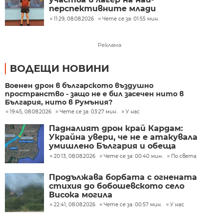
перспективните млади
състезатели по тенис на маса в
11:29, 08.08.2026
Чете се за: 01:55 мин.
Европа
Реклама
ВОДЕЩИ НОВИНИ
Военен дрон в българското въздушно
пространство - защо не е бил засечен нито в
България, нито в Румъния?
19:45, 08.08.2026
Чете се за: 03:27 мин.
У нас
Падналият дрон край Кардам:
Украйна увери, че не е атакувала
умишлено България и обеща
разследване
20:13, 08.08.2026
Чете се за: 00:40 мин.
По света
Продължава борбата с огнената
стихия до бобошевското село
Висока могила
22:41, 08.08.2026
Чете се за: 00:57 мин.
У нас