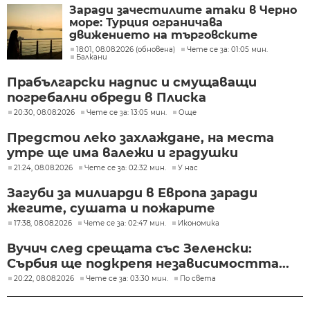
Заради зачестилите атаки в Черно
море: Турция ограничава
движението на търговските
кораби
18:01, 08.08.2026 (обновена)
Чете се за: 01:05 мин.
Балкани
Прабългарски надпис и смущаващи
погребални обреди в Плиска
20:30, 08.08.2026
Чете се за: 13:05 мин.
Още
Предстои леко захлаждане, на места
утре ще има валежи и градушки
21:24, 08.08.2026
Чете се за: 02:32 мин.
У нас
Загуби за милиарди в Европа заради
жегите, сушата и пожарите
17:38, 08.08.2026
Чете се за: 02:47 мин.
Икономика
Вучич след срещата със Зеленски:
Сърбия ще подкрепя независимостта...
20:22, 08.08.2026
Чете се за: 03:30 мин.
По света