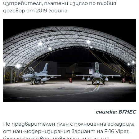
изтребителя, платени изцяло по първия
договор от 2019 година.
снимка: БГНЕС
По предварителен план с пълноценна ескадрила
от най-модернизирания вариант на F-16 Viper,
българските военновъздушни сили ще