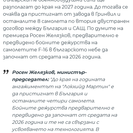
разполагат до края на 2027 година. До тогава се
очаква да пристигнат от завода в Гринвил и
останалите 8 самолета по втория двустранен
договор между България и САЩ. По думите на
премиера Росен Желязков, предварително е
предвидено бойните дежурства на
самолетите F-16 в българското небе да
започнат от средата на 2026 година.
Росен Желязков, министър-
председател:
"До края на годината
ангажиментът на "Локхийд Мартин" е
да пристигнат в България и
останалите четири самолета.
Бойните дежурства предварително е
предвидено да започнат от средата на
2026 година и те не са свързани с
усвояването на технологията. В