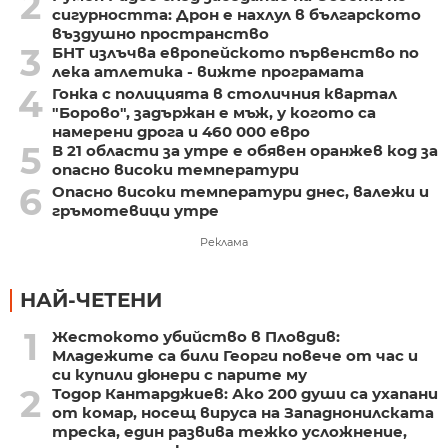
2
сигурността: Дрон е нахлул в българското
въздушно пространство
3
БНТ излъчва европейското първенство по
лека атлетика - вижте програмата
4
Гонка с полицията в столичния квартал
"Борово", задържан е мъж, у когото са
намерени дрога и 460 000 евро
5
В 21 области за утре е обявен оранжев код за
опасно високи температури
6
Опасно високи температури днес, валежи и
гръмотевици утре
Реклама
НАЙ-ЧЕТЕНИ
1
Жестокото убийство в Пловдив:
Младежите са били Георги повече от час и
си купили дюнери с парите му
2
Тодор Кантарджиев: Ако 200 души са ухапани
от комар, носещ вируса на Западнонилската
треска, един развива тежко усложнение,