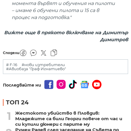
момента вървят и обучения на пилоти
– имаме 6 обучени пилота и 15 са в
процес на подготовка."
Вижте още в прякото включване на Димитър
Димитров
Сподели
# F-16
#нови изтребители
#Авиобаза "Граф Игнатиево"
Последвайте ни
ТОП 24
1
Жестокото убийство в Пловдив:
Младежите са били Георги повече от час и
си купили дюнери с парите му
Румен Радев след заседание на Съвета по