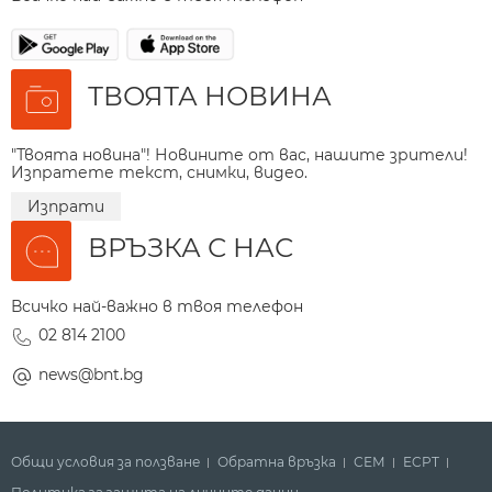
ТВОЯТА НОВИНА
"Твоята новина"! Новините от вас, нашите зрители!
Изпратете текст, снимки, видео.
Изпрати
ВРЪЗКА С НАС
Всичко най-важно в твоя телефон
02 814 2100
news@bnt.bg
Общи условия за ползване
Обратна връзка
СЕМ
ECPT