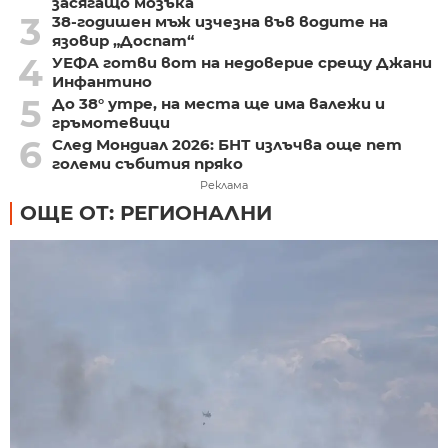
засягащо мозъка
3
38-годишен мъж изчезна във водите на
язовир „Доспат“
4
УЕФА готви вот на недоверие срещу Джани
Инфантино
5
До 38° утре, на места ще има валежи и
гръмотевици
6
След Мондиал 2026: БНТ излъчва още пет
големи събития пряко
Реклама
ОЩЕ ОТ: РЕГИОНАЛНИ