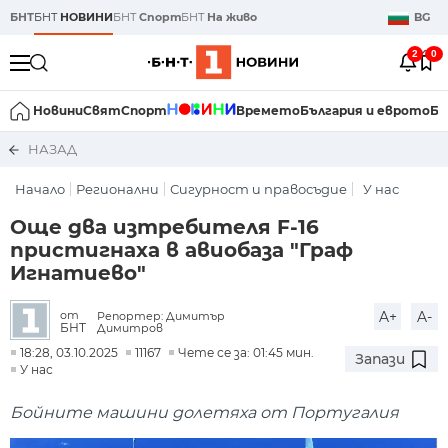
БНТ
БНТ
НОВИНИ
БНТ
Спорт
БНТ
На живо
BG
2
0
Новини
Свят
Спорт
Времето
България и еврото
Би
НАЗАД
Начало
Регионални
Сигурност и правосъдие
У нас
Още два изтребителя F-16
пристигнаха в авиобаза "Граф
Игнатиево"
A+
A-
от
Репортер: Димитър
БНТ
Димитров
18:28, 03.10.2025
11167
Чете се за: 01:45 мин.
Запази
У нас
Бойните машини долетяха от Португалия