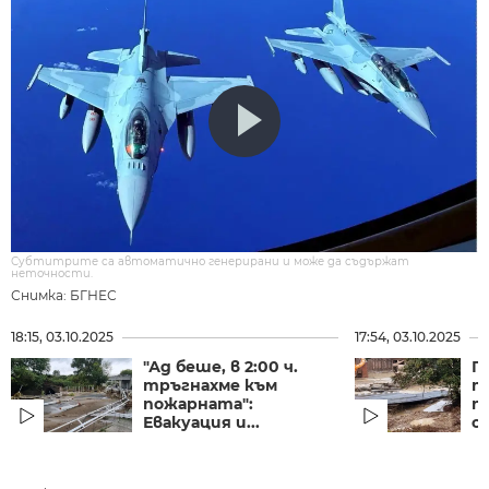
Субтитрите са автоматично генерирани и може да съдържат
неточности.
Снимка: БГНЕС
18:15, 03.10.2025
17:54, 03.10.2025
"Ад беше, в 2:00 ч.
Г
тръгнахме към
т
пожарната":
п
Евакуация и...
с