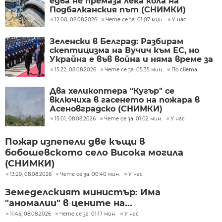
едва не премаза лека кола на
Подбалканския път (СНИМКИ)
12:00, 08.08.2026
Чете се за: 01:07 мин.
У нас
Зеленски в Белград: Разбирам
скептицизма на Вучич към ЕС, но
Украйна е във война и няма време за
скептицизъм
15:22, 08.08.2026
Чете се за: 05:35 мин.
По света
Два хеликоптера "Кугър" се
включиха в гасенето на пожара в
Асеновградско (СНИМКИ)
15:01, 08.08.2026
Чете се за: 01:02 мин.
У нас
Пожар изпепели две къщи в
бобошевското село Висока могила
(СНИМКИ)
13:29, 08.08.2026
Чете се за: 00:40 мин.
У нас
Земеделският министър: Има
"аномалии" в цените на...
11:45, 08.08.2026
Чете се за: 01:17 мин.
У нас