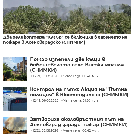
Два хеликоптера "Кугър" се включиха в гасенето на
пожара в Асеновградско (СНИМКИ)
Пожар изпепели две къщи в
бобошевското село Висока могила
(СНИМКИ)
13:29, 08.08.2026
Чете се за: 00:40 мин.
Контрол на пътя: Акция на "Пътна
полиция" в Кюстендилско (СНИМКИ)
12:49, 08.08.2026
Чете се за: 01:50 мин.
Затвориха околовръстния път на
Асеновград заради пожар (СНИМКИ)
12:32, 08.08.2026
Чете се за: 00:42 мин.