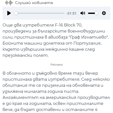
Слушай новината
-01:51
Play
Mute
Setti
Още два изтребителя F-16 Block 70,
произведени за българските военновъздушни
сили, пристигнаха в авиобаза "Граф Игнатиево".
Бойните машини долетяха от Португалия,
където извършиха междинно кацане след
презокеански полет.
Реклама
В облачното и дъждовно време тази вечер
пристигнаха двата изтребителя. След няколко
облитания те се приземиха на обновената и
удължена миналата година писта.
Ангажиментът на американския производител
е до края на годината, освен пристигналите
вече, да бъдат доставени и останалите 4