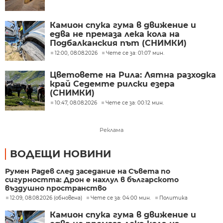
Камион спука гума в движение и
едва не премаза лека кола на
Подбалканския път (СНИМКИ)
12:00, 08.08.2026
Чете се за: 01:07 мин.
Цветовете на Рила: Лятна разходка
край Седемте рилски езера
(СНИМКИ)
10:47, 08.08.2026
Чете се за: 00:12 мин.
Реклама
ВОДЕЩИ НОВИНИ
Румен Радев след заседание на Съвета по
сигурността: Дрон е нахлул в българското
въздушно пространство
12:09, 08.08.2026 (обновена)
Чете се за: 04:00 мин.
Политика
Камион спука гума в движение и