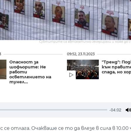
Субтитрите са автоматично генерирани и може да 
3
09:52, 23.11.2023
Опасност за
"Тренд": По
шофьорите: Не
към правит
работи
спада, но хор
осветлението на
тунел...
-04:02
M
отлага. Очакваше се то да влезе в сила в 10.00 ч.