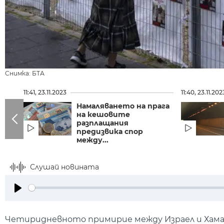
Снимка: БТА
11:41, 23.11.2023
11:40, 23.11.202
Намаляването на прага
на кешовите
разплащания
предизвика спор
между...
Слушай новината
Play
Четиридневното примирие между Израел и Хамас се 