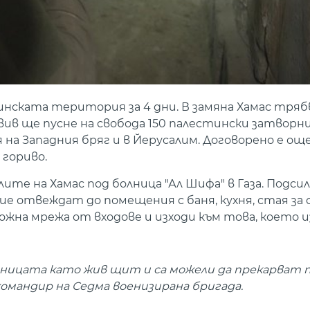
инската територия за 4 дни. В замяна Хамас тряб
Авив ще пусне на свобода 150 палестински затворн
 на Западния бряг и в Йерусалим. Договорено е о
гориво.
те на Хамас под болница "Ал Шифа" в Газа. Подси
е отвеждат до помещения с баня, кухня, стая за
сложна мрежа от входове и изходи към това, което 
болницата като жив щит и са можели да прекарват 
 командир на Седма военизирана бригада.