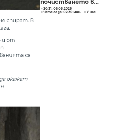
почистването в...
20:31, 06.08.2026
Чете се за: 02:30 мин.
У нас
не спират. В
ага.
о и от
ип
кванията са
да окажат
ин