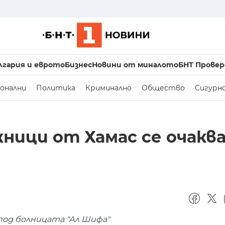
лгария и еврото
Бизнес
Новини от миналото
БНТ Провер
онални
Политика
Криминално
Общество
Сигурн
ници от Хамас се очаква
од болницата "Ал Шифа"