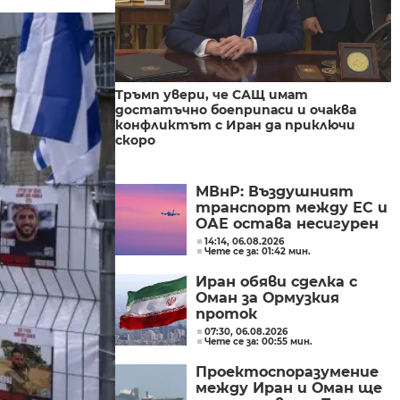
Тръмп увери, че САЩ имат
достатъчно боеприпаси и очаква
конфликтът с Иран да приключи
скоро
МВнР: Въздушният
транспорт между ЕС и
ОАЕ остава несигурен
14:14, 06.08.2026
Чете се за: 01:42 мин.
Иран обяви сделка с
Оман за Ормузкия
проток
07:30, 06.08.2026
Чете се за: 00:55 мин.
Проектоспоразумение
между Иран и Оман ще