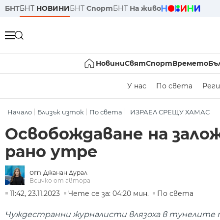
БНТ
БНТ
НОВИНИ
БНТ
Спорт
БНТ
На живо
Новини
Свят
Спорт
Времето
Бъ
У нас
По света
Реги
Начало
Близък изток
По света
ИЗРАЕЛ СРЕЩУ ХАМАС
Освобождаване на залож
рано утре
от
Джанан Дурал
Всичко от автора
11:42, 23.11.2023
Чете се за: 04:20 мин.
По света
Чуждестранни журналисти влязоха в тунелите п