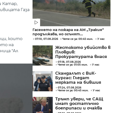
и Катар,
 ивицата Газа
Гасенето на пожара на АМ „Тракия“
продължава, но огънят...
ици, които
07:10, 07.08.2026
Чете се за: 00:45 мин.
У нас
ото на
Жестокото убийство в
ница "Ал
Пловдив:
Прокуратурата внася
искане „задържане под
07:18, 07.08.2026
Чете се за: 01:05 мин.
У нас
стража“
Скандалът с ВиК-
Бургас: Гледат
мярката на бившия
директор
07:24, 07.08.2026
Чете се за: 00:45 мин.
У нас
Тръмп увери, че САЩ
имат достатъчно
боеприпаси и очаква
конфликтът с Иран да