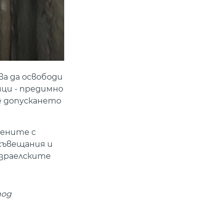
ва да освободи
ици - предимно
ще допускането
лените с
 съвещания и
израелските
под