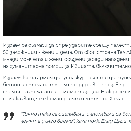
Израел се съгласи да спре ударите срещу палест
50 заложници - жени и деца. От своя страна Тел 
млади момчета и жени, осъдени заради нападения
на хуманитарна помощ за Ивицата, включително 
Израелската армия допусна журналисти до тунели
бетон и стомана тунели под здравното заведени
спалня. Разполагат и с климатизация. Вижда се 
сили казват, че е командният център на Хамас.
"Точно така са оцелявали, използвали са 
земята дълго време", каза полк. Елад Цури,