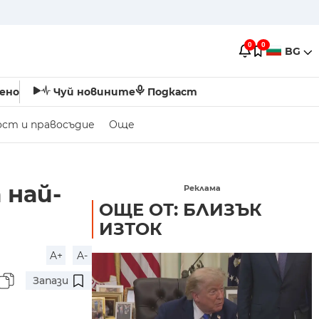
0
0
BG
ено
Чуй новините
Подкаст
ост и правосъдие
Още
 най-
Реклама
ОЩЕ ОТ: БЛИЗЪК
ИЗТОК
A+
A-
Запази