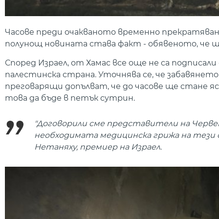
Часове преди очакваното временно прекратяване
полунощ новината става факт - обявеното, че ще 
Според Израел, от Хамас все още не са подписа
палестинска страна. Уточнява се, че забавянето
преговарящи допълват, че до часове ще стане яс
това да бъде в петък сутрин.
"Договорили сме представители на Черве
необходимата медицинска грижа на тези о
Нетаняху, премиер на Израел.