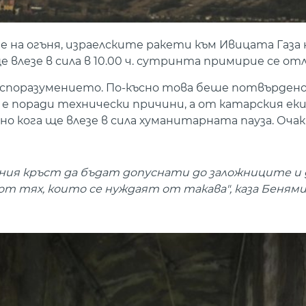
 на огъня, израелските ракети към Ивицата Газа 
влезе в сила в 10.00 ч. сутринта примирие се отл
ли споразумението. По-късно това беше потвърден
 е поради технически причини, а от катарския ек
но кога ще влезе в сила хуманитарната пауза. Оча
ния кръст да бъдат допуснати до заложниците и 
т тях, които се нуждаят от такава", каза Беням