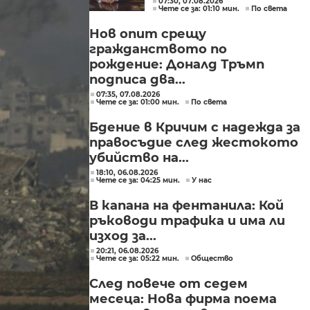
07:30, 07.08.2026
Чете се за: 01:10 мин.
По света
приключи скоро
Нов опит срещу
гражданството по
рождение: Доналд Тръмп
подписа два...
07:35, 07.08.2026
Чете се за: 01:00 мин.
По света
Бдение в Кричим с надежда за
правосъдие след жестокото
убийство на...
18:10, 06.08.2026
Чете се за: 04:25 мин.
У нас
В капана на фентанила: Кой
ръководи трафика и има ли
изход за...
20:21, 06.08.2026
Чете се за: 05:22 мин.
Общество
След повече от седем
месеца: Нова фирма поема