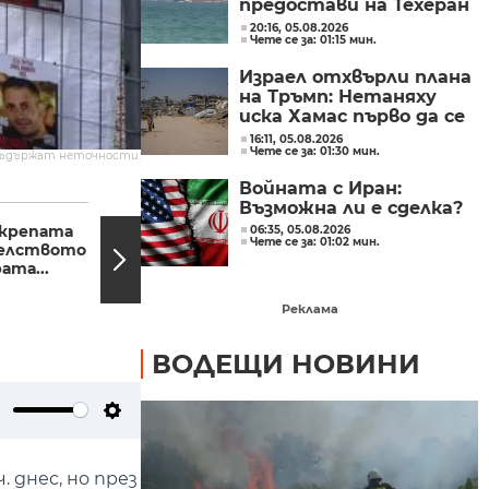
предостави на Техеран
контрола над кораби,
20:16, 05.08.2026
Чете се за: 01:15 мин.
влизащи в Персийския
залив?
Израел отхвърли плана
на Тръмп: Нетаняху
иска Хамас първо да се
разоръжи
16:11, 05.08.2026
Чете се за: 01:30 мин.
съдържат неточности.
Войната с Иран:
09:20, 23.11.2023
08:18,
Възможна ли е сделка?
дкрепата
Недоволството на
06:35, 05.08.2026
Чете се за: 01:02 мин.
елството
земеделците: Искаме
ата...
управляващите да ни
приемат и...
Реклама
ВОДЕЩИ НОВИНИ
ute
Settings
 днес, но през