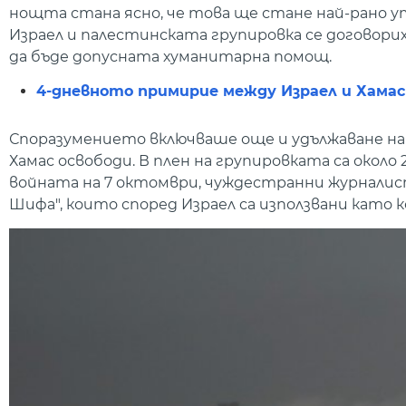
нощта стана ясно, че това ще стане най-рано 
Израел и палестинската групировка се договориха
да бъде допусната хуманитарна помощ.
4-дневното примирие между Израел и Хамас
Споразумението включваше още и удължаване на п
Хамас освободи. В плен на групировката са около
войната на 7 октомври, чуждестранни журналист
Шифа", които според Израел са използвани като 