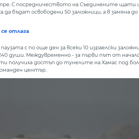
утре. С посредничеството на Съединените щати 
 да бъдат освободени 50 заложници, а в замяна до
 се отлага
аузата с по още ден за всеки 10 израелски заложн
 240 души. Междувременно - за първи път от начал
и получиха достъп до тунелите на Хамас под бол
команден център.