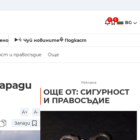
0
0
BG
ено
Чуй новините
Подкаст
ост и правосъдие
Още
заради
Реклама
ОЩЕ ОТ: СИГУРНОСТ
И ПРАВОСЪДИЕ
A+
A-
Запази