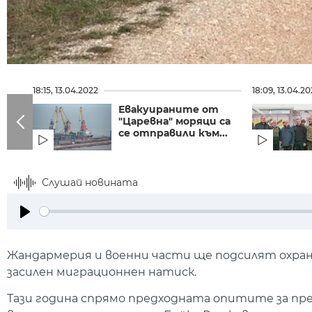
18:15, 13.04.2022
18:09, 13.04.2
Евакуираните от
"Царевна" моряци са
се отправили към...
Слушай новината
Play
Жандармерия и военни части ще подсилят охрана
засилен миграционнен натиск.
Тази година спрямо предходната опитите за прем