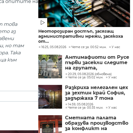
са опитите на
от това
ето аз
Неоторозиран достъп, засягащ
административни мрежи, засякоха
равени
от...
ш, но там
16:25, 05.08.2026
Чете се за: 00:52 мин.
У нас
ра. Така
Антимафиоти от Русе
ица към
първи засекли следите
на групата,
произвеждала
20:29, 05.08.2026 (обновена)
Чете се за: 05:02 мин.
У нас
фентанил в София
Разкриха нелегален цех
за зехтин край София,
задържаха 7 тона
продукт без марка
14:59, 05.08.2026
Чете се за: 00:35 мин.
У нас
Сметната палата
образува производство
за конфликт на