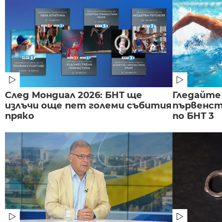
След Мондиал 2026: БНТ ще
Гледайте
излъчи още пет големи събития
първенст
пряко
по БНТ 3