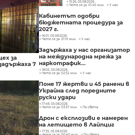
интереси при Делян
15:26, 05.08.2026
Чете се за: 01:45 мин.
У нас
Пеевски
Кабинетът одобри
бюджетната процедура за
2027 г.
16:01, 05.08.2026
Чете се за: 01:15 мин.
У нас
Задържаха у нас организатор
на международна мрежа за
цех за
наркотрафик...
задържаха 7
18:05, 05.08.2026
Чете се за: 02:52 мин.
У нас
Поне 17 жертви и 45 ранени в
Украйна след поредните
руски удари
17:49, 05.08.2026
Чете се за: 03:57 мин.
По света
Дрон с експлозиви е намерен
на летището в Лайпциг
17:35, 05.08.2026
Чете се за: 00:40 мин.
По света