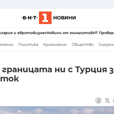
лгария и еврото
Бизнес
Новини от миналото
БНТ Провер
онални
Политика
Криминално
Общество
Сигурн
границата ни с Турция 
оток