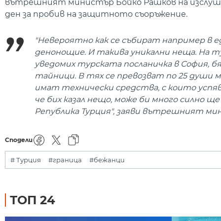
вътрешният министър Бойко Рашков на изслушва
ден за пробив на защитното съоръжение.
"Невероятно как се събират например в е
денонощие. И такива уникални неща. На т
уведомих турската посланичка в София, бя
тайници. В тях се превозват по 25 души м
имат технически средства, с които успява
че бих казал нещо, може би много силно ще
Република Турция", заяви вътрешният ми
Сподели
# Турция
#граница
#бежанци
ТОП 24