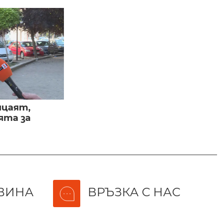
ицаят,
ята за
ВИНА
ВРЪЗКА С НАС