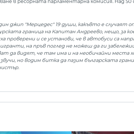
не в ресорната парламентарна комисия. Над 50 
дин джип "Мерцедес" 19 души, какъвто е случаят 
урската граница на Капитан Андреево, нещо, за ко
ха проверени и се установи, че в автобуси са нап
игранти, на пръв поглед не можеш да ги забележи
т да видят, че там има и на необичайни места хо
 звучи, но водим битка да пазим българската гран
нистър.