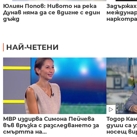
Юлиян Попов: Нивото на река
Задържаха
Дунав няма да се вдигне с един
междунар
дъжд
наркотраф
НАЙ-ЧЕТЕНИ
МВР издирва Симона Пейчева
Тодор Ка
във връзка с разследването за
души са у
смъртта на...
носещ вир