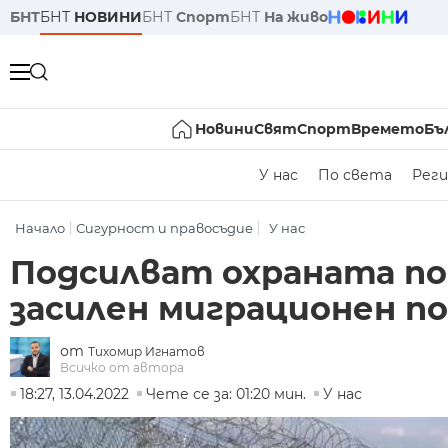
БНТ
БНТ
НОВИНИ
БНТ
Спорт
БНТ
На живо
Новини
Свят
Спорт
Времето
Бъ
У нас
По света
Реги
Начало
Сигурност и правосъдие
У нас
Подсилват охраната по 
засилен миграционен п
от
Тихомир Игнатов
Всичко от автора
18:27, 13.04.2022
Чете се за: 01:20 мин.
У нас