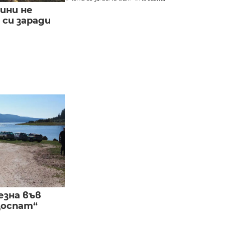
ини не
си заради
езна във
Доспат“