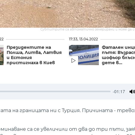
Субтитрите са автоматично генерирани и може да 
022
17:33, 13.04.2022
Президентите на
Фатален инц
Полша, Литва, Латвия
пътя: Възра
и Естония
шофьор блъсн
пристигнаха в Киев
дете в...
-01:17
M
та на границата ни с Турция. Причината - трево
инаване са се увеличили от два до три пъти, зая