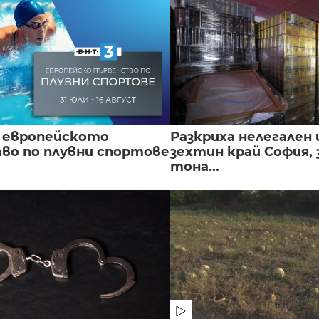
 европейското
Разкриха нелегален 
во по плувни спортове
зехтин край София, 
тона...