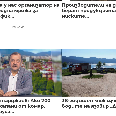
 у нас организатор на
Производители на д
одна мрежа за
берат продукцията 
ик...
ниските...
Реклама
нтарджиев: Ако 200
38-годишен мъж изч
хапани от комар,
водите на язовир „
уса...