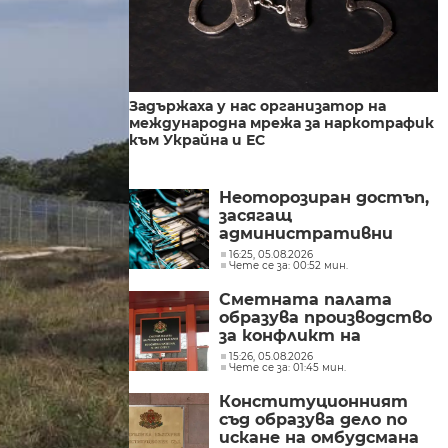
Задържаха у нас организатор на
международна мрежа за наркотрафик
към Украйна и ЕС
Неоторозиран достъп,
засягащ
административни
мрежи, засякоха от
16:25, 05.08.2026
Чете се за: 00:52 мин.
Министерството на
иновациите
Сметната палата
образува производство
за конфликт на
интереси при Делян
15:26, 05.08.2026
Чете се за: 01:45 мин.
Пеевски
Конституционният
съд образува дело по
искане на омбудсмана