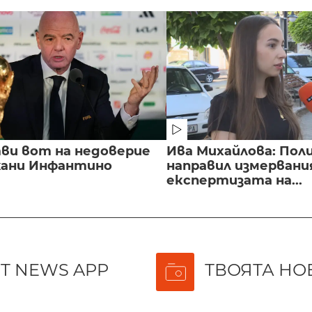
ви вот на недоверие
Ива Михайлова: Пол
ани Инфантино
направил измервани
експертизата на...
T NEWS APP
ТВОЯТА НО