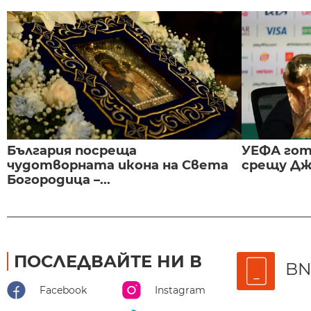
България посреща
УЕФА гот
чудотворната икона на Света
срещу Дж
Богородица –...
ПОСЛЕДВАЙТЕ НИ В
BN
Facebook
Instagram