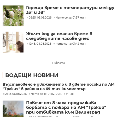
Горещо време с температури между
33° и 38°
06:55, 05.08.2026
Чете се за: 01:57 мин.
Жълт код за опасно време в
следобедните часове днес
12:43, 04.08.2026
Чете се за: 01:42 мин.
Реклама
ВОДЕЩИ НОВИНИ
Възстановено е движението и в двете посоки по АМ
"Тракия" в района на 69-тия километър
21:18, 06.08.2026
Чете се за: 01:02 мин.
У нас
Повече от 8 часа продължава
борбата с пожара на АМ "Тракия"
при отбивката към Велинград