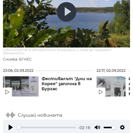
Субтитрите са автоматично генерирани и може да съдържат
неточности.
Снимка: БГНЕС
23:06, 02.09.2022
22:17, 02.09.2022
Фестивалът "Дни на
И
Корея" започна в
г
Бургас
В
М
Слушай новината
-02:18