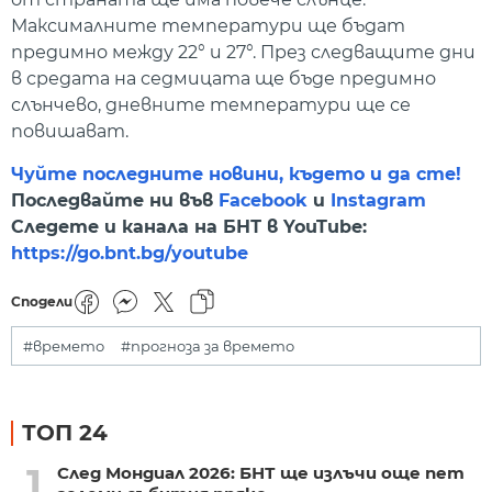
Максималните температури ще бъдат
предимно между 22° и 27°. През следващите дни
в средата на седмицата ще бъде предимно
слънчево, дневните температури ще се
повишават.
Чуйте последните новини, където и да сте!
Последвайте ни във
Facebook
и
Instagram
Следете и канала на БНТ в YouTube:
https://go.bnt.bg/youtube
Сподели
#времето
#прогноза за времето
ТОП 24
1
След Мондиал 2026: БНТ ще излъчи още пет