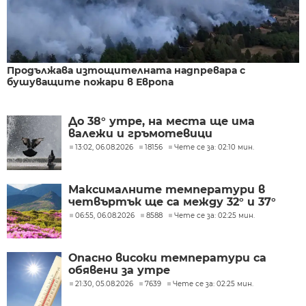
Продължава изтощителната надпревара с
бушуващите пожари в Европа
До 38° утре, на места ще има
валежи и гръмотевици
13:02, 06.08.2026
18156
Чете се за: 02:10 мин.
Максималните температури в
четвъртък ще са между 32° и 37°
06:55, 06.08.2026
8588
Чете се за: 02:25 мин.
Опасно високи температури са
обявени за утре
21:30, 05.08.2026
7639
Чете се за: 02:25 мин.