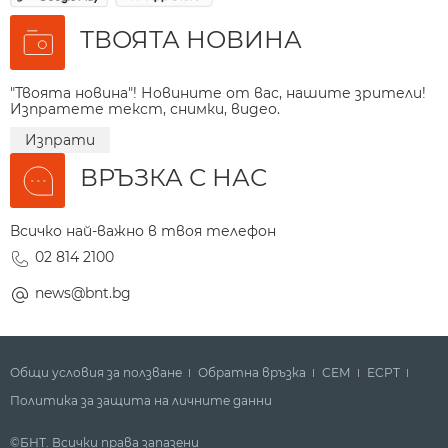
ТВОЯТА НОВИНА
"Твоята новина"! Новините от вас, нашите зрители!
Изпратете текст, снимки, видео.
Изпрати
ВРЪЗКА С НАС
Всичко най-важно в твоя телефон
02 814 2100
news@bnt.bg
Общи условия за ползване
Обратна връзка
СЕМ
ECPT
Политика за защита на личните данни
©БНТ. Всички права запазени