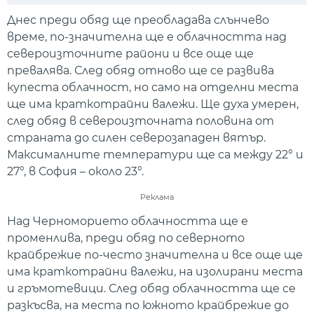
Play
Mute
Setti
Днес преди обяд ще преобладава слънчево
време, по-значителна ще е облачността над
североизточните райони и все още ще
превалява. След обяд отново ще се развива
купеста облачност, но само на отделни места
ще има краткотрайни валежи. Ще духа умерен,
след обяд в североизточната половина от
страната до силен северозападен вятър.
Максималните температури ще са между 22° и
27°, в София – около 23°.
Реклама
Над Черноморието облачността ще е
променлива, преди обяд по северното
крайбрежие по-често значителна и все още ще
има краткотрайни валежи, на изолирани места
и гръмотевици. След обяд облачността ще се
разкъсва, на места по южното крайбрежие до