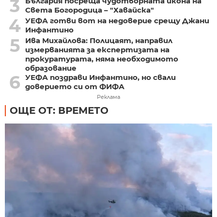
3
България посреща чудотворната икона на
Света Богородица – "Хавайска"
4
УЕФА готви вот на недоверие срещу Джани
Инфантино
5
Ива Михайлова: Полицаят, направил
измерванията за експертизата на
прокуратурата, няма необходимото
образование
6
УЕФА поздрави Инфантино, но свали
доверието си от ФИФА
Реклама
ОЩЕ ОТ: ВРЕМЕТО