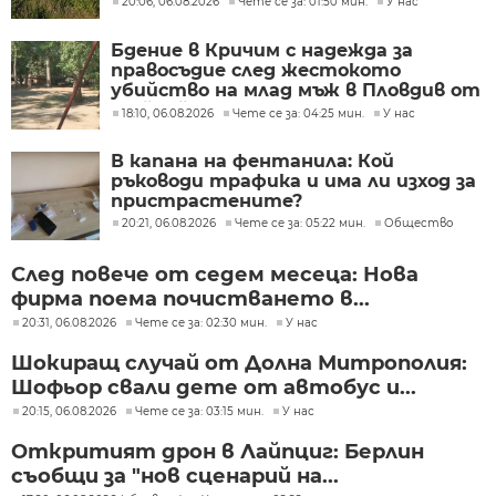
20:06, 06.08.2026
Чете се за: 01:50 мин.
У нас
Бдение в Кричим с надежда за
правосъдие след жестокото
убийство на млад мъж в Пловдив от
тийнейджъри
18:10, 06.08.2026
Чете се за: 04:25 мин.
У нас
В капана на фентанила: Кой
ръководи трафика и има ли изход за
пристрастените?
20:21, 06.08.2026
Чете се за: 05:22 мин.
Общество
След повече от седем месеца: Нова
фирма поема почистването в...
20:31, 06.08.2026
Чете се за: 02:30 мин.
У нас
Шокиращ случай от Долна Митрополия:
Шофьор свали дете от автобус и...
20:15, 06.08.2026
Чете се за: 03:15 мин.
У нас
Откритият дрон в Лайпциг: Берлин
съобщи за "нов сценарий на...