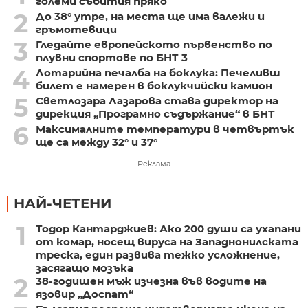
големи събития пряко
2
До 38° утре, на места ще има валежи и
гръмотевици
3
Гледайте европейското първенство по
плувни спортове по БНТ 3
4
Лотарийна печалба на боклука: Печеливш
билет е намерен в боклукчийски камион
5
Светлозара Лазарова става директор на
дирекция „Програмно съдържание“ в БНТ
6
Максималните температури в четвъртък
ще са между 32° и 37°
Реклама
НАЙ-ЧЕТЕНИ
1
Тодор Кантарджиев: Ако 200 души са ухапани
от комар, носещ вируса на Западнонилската
треска, един развива тежко усложнение,
засягащо мозъка
2
38-годишен мъж изчезна във водите на
язовир „Доспат“