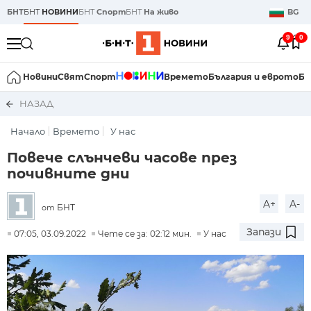
БНТ
БНТ
НОВИНИ
БНТ
Спорт
БНТ
На живо
BG
9
0
Новини
Свят
Спорт
Времето
България и еврото
Би
НАЗАД
Начало
Времето
У нас
Повече слънчеви часове през
почивните дни
A+
A-
БНТ
от
Запази
07:05, 03.09.2022
Чете се за: 02:12 мин.
У нас