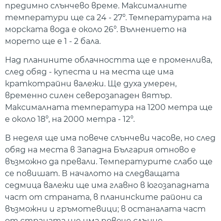
предимно слънчево време. Максималните
температури ще са 24 - 27°. Температурата на
морската вода е около 26°. Вълнението на
морето ще е 1 - 2 бала.
Над планините облачността ще е променлива,
след обяд - купеста и на места ще има
краткотрайни валежи. Ще духа умерен,
временно силен северозападен вятър.
Максималната температура на 1200 метра ще
е около 18°, на 2000 метра - 12°.
В неделя ще има повече слънчеви часове, но след
обяд на места в Западна България отново е
възможно да превали. Температурите слабо ще
се повишат. В началото на следващата
седмица валежи ще има главно в югозападната
част от страната, в планинските райони са
възможни и гръмотевици; в останалата част
от страната ще има повече слънце.