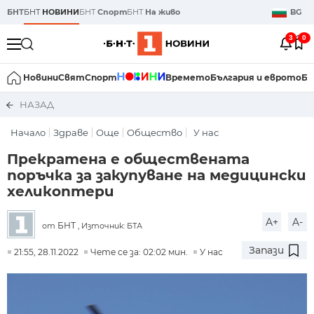
БНТ
БНТ
НОВИНИ
БНТ
Спорт
БНТ
На живо
BG
3
0
Новини
Свят
Спорт
Времето
България и еврото
Би
НАЗАД
Начало
Здраве
Още
Общество
У нас
Прекратена е обществената
поръчка за закупуване на медицински
хеликоптери
A+
A-
БНТ
от
, Източник: БТА
Запази
21:55, 28.11.2022
Чете се за: 02:02 мин.
У нас