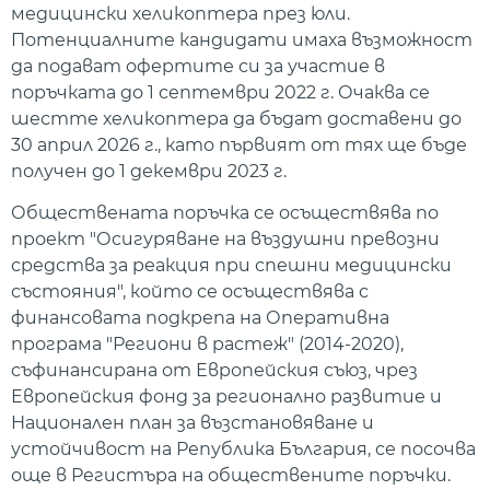
медицински хеликоптера през юли.
Потенциалните кандидати имаха възможност
да подават офертите си за участие в
поръчката до 1 септември 2022 г. Очаква се
шестте хеликоптера да бъдат доставени до
30 април 2026 г., като първият от тях ще бъде
получен до 1 декември 2023 г.
Обществената поръчка се осъществява по
проект "Осигуряване на въздушни превозни
средства за реакция при спешни медицински
състояния", който се осъществява с
финансовата подкрепа на Оперативна
програма "Региони в растеж" (2014-2020),
съфинансирана от Европейския съюз, чрез
Европейския фонд за регионално развитие и
Национален план за възстановяване и
устойчивост на Република България, се посочва
още в Регистъра на обществените поръчки.