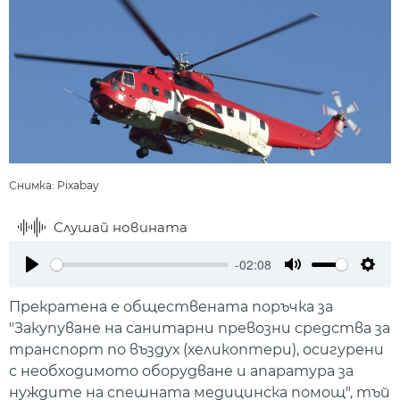
Снимка: Pixabay
Слушай новината
-02:08
Play
Mute
Setti
Прекратена е обществената поръчка за
"Закупуване на санитарни превозни средства за
транспорт по въздух (хеликоптери), осигурени
с необходимото оборудване и апаратура за
нуждите на спешната медицинска помощ", тъй