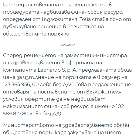
като единствената подадена оферта в
процедурата надвишава финансовия ресурс,
определен от възложителя. Това става ясно от
публикувано решение в Регистъра на
обществените поръчки.
Реклама
Според решението на заместник-министъра
на здравеопазването в офертата на
компанията Leonardo S. p. A. предлаганата обща
цена за изпълнение на поръчката е в размер на
123 363 956, 00 лева без ДДС. Това предложение не
отговаря на поставените от възложителя
условия офертите да не надвишават
максималният финансов ресурс, а именно 102
589 827,80 лева без ДДС.
Министерството на здравеопазването обяви
обществена поръчка за закупуване на шест