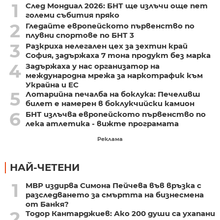
1
След Мондиал 2026: БНТ ще излъчи още пет
големи събития пряко
2
Гледайте европейското първенство по
плувни спортове по БНТ 3
3
Разкриха нелегален цех за зехтин край
София, задържаха 7 тона продукт без марка
4
Задържаха у нас организатор на
международна мрежа за наркотрафик към
Украйна и ЕС
5
Лотарийна печалба на боклука: Печеливш
билет е намерен в боклукчийски камион
6
БНТ излъчва европейското първенство по
лека атлетика - вижте програмата
Реклама
НАЙ-ЧЕТЕНИ
1
МВР издирва Симона Пейчева във връзка с
разследването за смъртта на бизнесмена
от Банкя?
2
Тодор Кантарджиев: Ако 200 души са ухапани