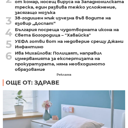
от комар, носещ вируса на Западнонилската
треска, един развива тежко усложнение,
засягащо мозъка
3
38-годишен мъж изчезна във водите на
язовир „Доспат“
4
България посреща чудотворната икона на
Света Богородица – "Хавайска"
5
УЕФА готви вот на недоверие срещу Джани
Инфантино
6
Ива Михайлова: Полицаят, направил
измерванията за експертизата на
прокуратурата, няма необходимото
образование
Реклама
ОЩЕ ОТ: ЗДРАВЕ