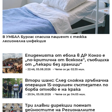
В УМБАЛ Бургас спасиха пациент с тежка
легионелна инфекция
Епидемията от ебола в ДР Конго е
„по-критична от всякога“, съобщиха
от „Лекари без граници“
22:46, 05.08.2026
Чете се за: 02:35 мин.
Втори шанс: След сложна гръбначна
операция 15-годишен състезател по
борба отново е на крака
20:54, 05.08.2026
Чете се за: 04:05 мин.
Три главни дирекции поемат
дейностите на Регионалните