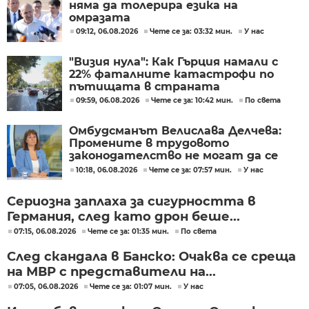
няма да толерира езика на
омразата
09:12, 06.08.2026
Чете се за: 03:32 мин.
У нас
"Визия нула": Как Гърция намали с
22% фаталните катастрофи по
пътищата в страната
09:59, 06.08.2026
Чете се за: 10:42 мин.
По света
Омбудсманът Велислава Делчева:
Промените в трудовото
законодателство не могат да се
правят през бюджета
10:18, 06.08.2026
Чете се за: 07:57 мин.
У нас
Сериозна заплаха за сигурността в
Германия, след като дрон беше...
07:15, 06.08.2026
Чете се за: 01:35 мин.
По света
След скандала в Банско: Очаква се среща
на МВР с представители на...
07:05, 06.08.2026
Чете се за: 01:07 мин.
У нас