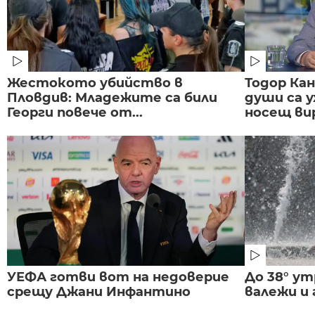
Жестокото убийство в
Тодор Ка
Пловдив: Младежите са били
души са у
Георги повече от...
носещ вир
УЕФА готви вот на недоверие
До 38° ут
срещу Джани Инфантино
валежи и