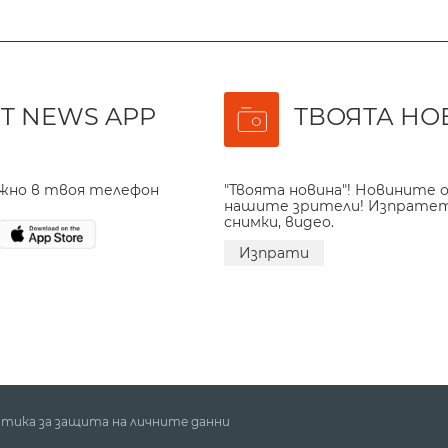
T NEWS APP
ТВОЯТА НО
ажно в твоя телефон
"Твоята новина"! Новините о
нашите зрители! Изпрате
снимки, видео.
Изпрати
тика за защита на личните данни