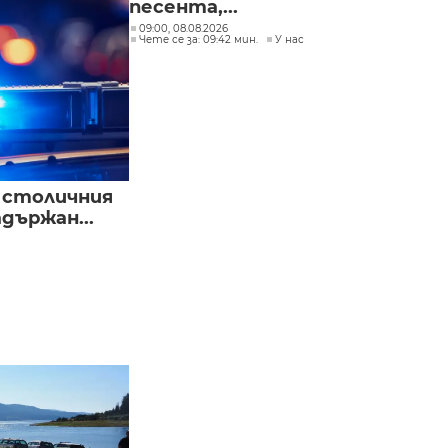
песента,...
09:00, 08.08.2026
Чете се за: 09:42 мин.
У нас
в столичния
държан...