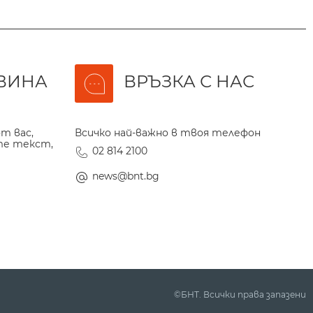
ВИНА
ВРЪЗКА С НАС
т вас,
Всичко най-важно в твоя телефон
те текст,
02 814 2100
news@bnt.bg
©БНТ. Всички права запазени