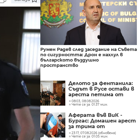
Румен Радев след заседание на Съвета
по сигурността: Дрон е нахлул в
българското въздушно
пространство
Делото за фентанила:
Съдът в Русе остави в
ареста петима от
задържаните
08:03, 08.08.2026
Чете се за: 01:37 мин.
Аферата във ВиК -
Бургас: Домашен арест
за трима от
обвиняемите
23:17, 07.08.2026 (обновена)
Чете се за: 01:05 мин.