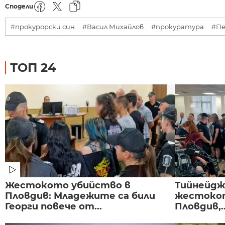
Сподели
#прокурорски син
#Васил Михайлов
#прокуратура
#Пе
ТОП 24
Жестокото убийство в
Тийнейдж
Пловдив: Младежите са били
жестокот
Георги повече от...
Пловдив,..