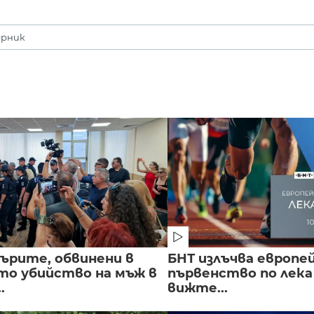
рник
ърите, обвинени в
БНТ излъчва европе
о убийство на мъж в
първенство по лека
.
вижте...