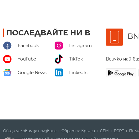
ПОСЛЕДВАЙТЕ НИ В
BN
Facebook
Instagram
Всичко най-в
YouTube
TikTok
Google News
LinkedIn
Общи условия за ползване
Обратна връзка
СЕМ
ECPT
Поли