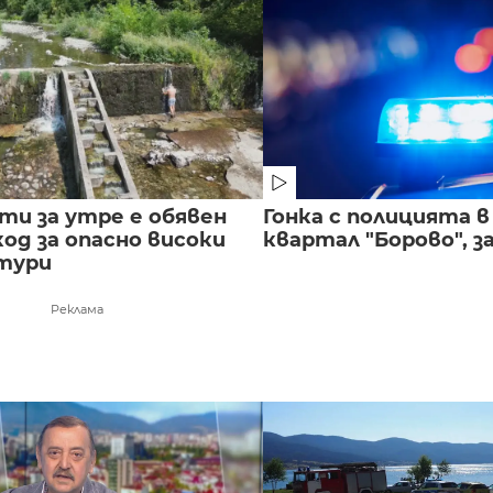
сти за утре е обявен
Гонка с полицията 
од за опасно високи
квартал "Борово", за
тури
Реклама