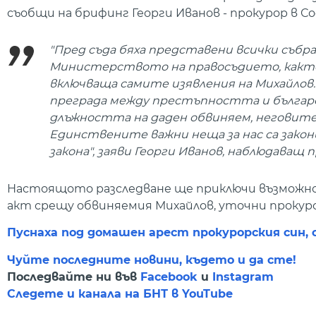
съобщи на брифинг Георги Иванов - прокурор в 
"Пред съда бяха представени всички съб
Министерството на правосъдието, както
включваща самите изявления на Михайлов.
преграда между престъпността и българс
длъжността на даден обвиняем, неговите
Единствените важни неща за нас са закон
закона", заяви Георги Иванов, наблюдаващ п
Настоящото разследване ще приключи възможно 
акт срещу обвиняемия Михайлов, уточни прокуро
Пуснаха под домашен арест прокурорския син, 
Чуйте последните новини, където и да сте!
Последвайте ни във
Facebook
и
Instagram
Следете и канала на БНТ в YouTube