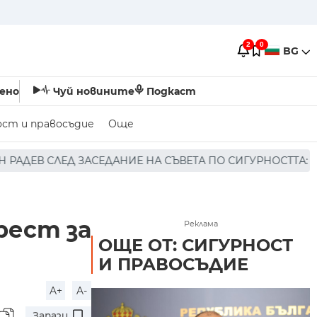
2
0
BG
ено
Чуй новините
Подкаст
ост и правосъдие
Още
Е НА СЪВЕТА ПО СИГУРНОСТТА: ДРОН Е НАХЛУЛ В БЪЛГА
рест за
Реклама
ОЩЕ ОТ: СИГУРНОСТ
И ПРАВОСЪДИЕ
A+
A-
Запази