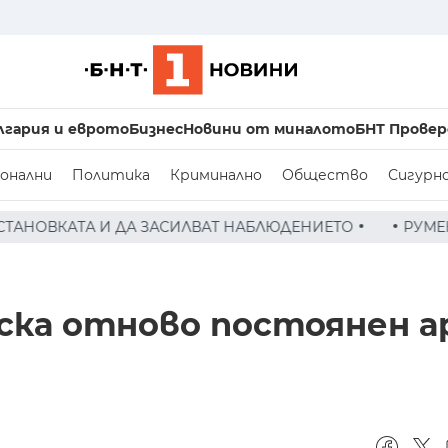
лгария и еврото
Бизнес
Новини от миналото
БНТ Провер
онални
Политика
Криминално
Общество
Сигурн
СИЛВАТ НАБЛЮДЕНИЕТО
РУМЕН РАДЕВ СЛЕД ЗАСЕДАНИ
ка отново постоянен а