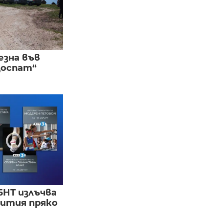
езна във
Доспат“
БНТ излъчва
бития пряко