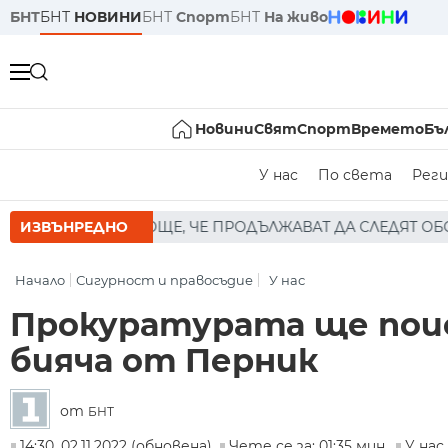
БНТ
БНТ
НОВИНИ
БНТ
Спорт
БНТ
На живо
Новини
Свят
Спорт
Времето
Бъ
У нас
По света
Реги
Е, ЧЕ ПРОДЪЛЖАВАТ ДА СЛЕДЯТ ОБСТАНОВКАТА И ДА ЗА
ИЗВЪНРЕДНО
Начало
Сигурност и правосъдие
У нас
Прокуратурата ще поис
бияча от Перник
от
БНТ
14:30, 02.11.2022 (обновена)
Чете се за: 01:35 мин.
У нас