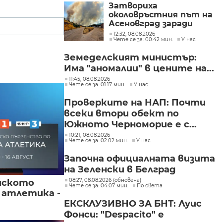
Затвориха
околовръстния път на
Асеновград заради
пожар (СНИМКИ)
12:32, 08.08.2026
Чете се за: 00:42 мин.
У нас
Земеделският министър:
Има "аномалии" в цените на...
11:45, 08.08.2026
Чете се за: 01:17 мин.
У нас
Проверките на НАП: Почти
всеки втори обект по
Южното Черноморие е с...
10:21, 08.08.2026
Чете се за: 02:02 мин.
У нас
Започна официалната визита
на Зеленски в Белград
08:27, 08.08.2026 (обновена)
йското
Чете се за: 04:07 мин.
По света
 атлетика -
ЕКСКЛУЗИВНО ЗА БНТ: Луис
Фонси: "Despacito" е