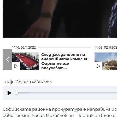
14:16, 02.11.2022
14:03, 02.11.20
След заседанието на
енергийната комисия:
Фирмите ще
получават...
Слушай новината
Play
Софийската районна прокуратура е направила ис
обвиняемия Васил Михайлов от Перник да бъде из