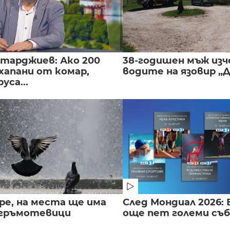
нтарджиев: Ако 200
38-годишен мъж изч
хапани от комар,
водите на язовир „
уса...
ре, на места ще има
След Мондиал 2026: 
 гръмотевици
още пет големи съ