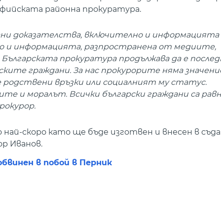
Софийската районна прокуратура.
рани доказателства, включително и информацията
 и информацията, разпространена от медиите,
 Българската прокуратура продължава да е после
ките граждани. За нас прокурорите няма значени
 родствени връзки или социалният му статус.
ите и моралът. Всички български граждани са рав
рокурор.
най-скоро като ще бъде изготвен и внесен в съд
р Иванов.
обвинен в побой в Перник