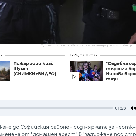
Субтитрите са автоматично генерирани и може да 
22
13:26, 02.11.2022
Пожар гори край
"Съдебна ох
Шумен
търсила Ко
(СНИМКИ+ВИДЕО)
Нинова в до
тази...
01:28
M
кане до Софийския районен съд мярката за неоткл
менена от "домашен арест" в "задържане под стра