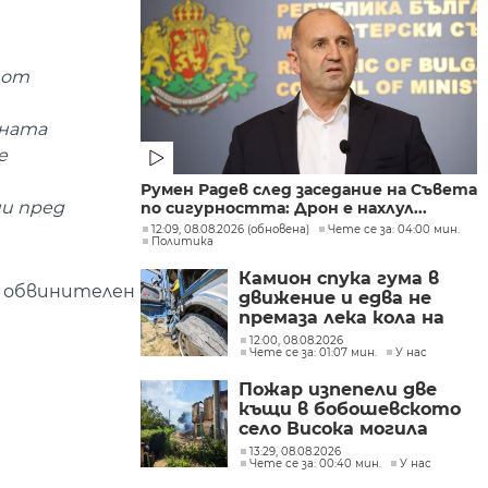
 от
дната
е
Румен Радев след заседание на Съвета
ни пред
по сигурността: Дрон е нахлул...
12:09, 08.08.2026 (обновена)
Чете се за: 04:00 мин.
Политика
Камион спука гума в
а обвинителен
движение и едва не
премаза лека кола на
Подбалканския път
12:00, 08.08.2026
Чете се за: 01:07 мин.
У нас
(СНИМКИ)
Пожар изпепели две
къщи в бобошевското
село Висока могила
(СНИМКИ)
13:29, 08.08.2026
Чете се за: 00:40 мин.
У нас