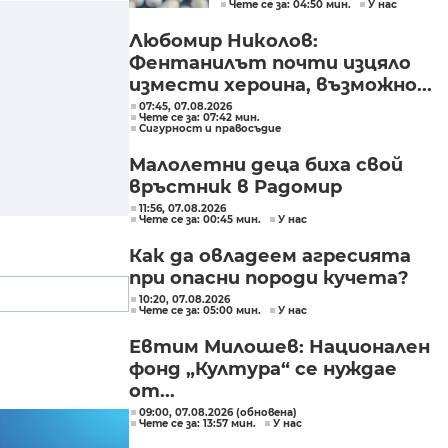
Чете се за: 04:50 мин.
У нас
Любомир Николов:
Фентанилът почти изцяло
измести хероина, възможно...
07:45, 07.08.2026
Чете се за: 07:42 мин.
Сигурност и правосъдие
Малолетни деца биха свой
връстник в Радомир
11:56, 07.08.2026
Чете се за: 00:45 мин.
У нас
Как да овладеем агресията
при опасни породи кучета?
10:20, 07.08.2026
Чете се за: 05:00 мин.
У нас
Евтим Милошев: Национален
фонд „Култура“ се нуждае
от...
09:00, 07.08.2026 (обновена)
Чете се за: 13:57 мин.
У нас