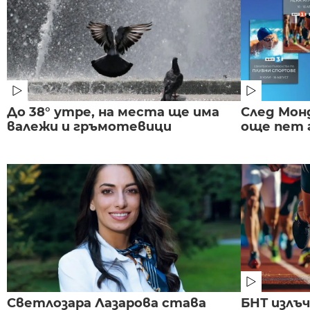
До 38° утре, на места ще има
След Монд
валежи и гръмотевици
още пет 
Светлозара Лазарова става
БНТ излъ