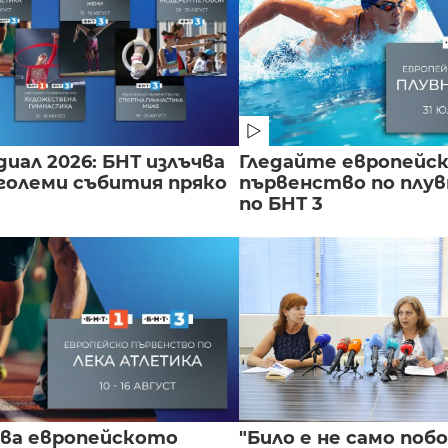
иал 2026: БНТ излъчва
Гледайте европейс
големи събития пряко
първенство по плу
по БНТ 3
чва европейското
"Било е не само побой