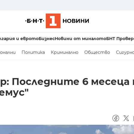
лгария и еврото
Бизнес
Новини от миналото
БНТ Провер
онални
Политика
Криминално
Общество
Сигурн
: Последните 6 месеца
Хемус"