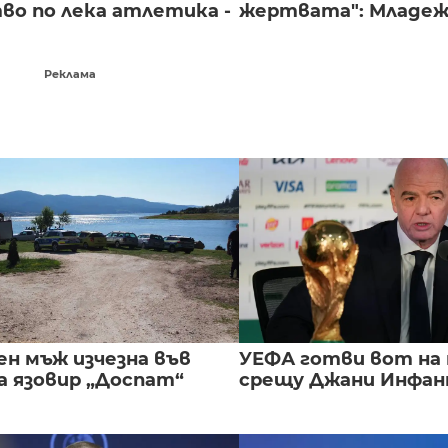
во по лека атлетика -
жертвата": Младежи
Реклама
ен мъж изчезна във
УЕФА готви вот на
а язовир „Доспат“
срещу Джани Инфа