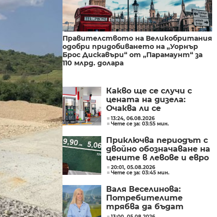
Правителството на Великобритания
одобри придобиването на „Уорнър
Брос Дискавъри“ от „Парамаунт“ за
110 млрд. долара
Какво ще се случи с
цената на дизела:
Очаква ли се
поевтиняване или нов
13:24, 06.08.2026
Чете се за: 03:55 мин.
ръст?
Приключва периодът с
двойно обозначаване на
цените в левове и евро
20:01, 05.08.2026
Чете се за: 03:45 мин.
Валя Веселинова:
Потребителите
трябва да бъдат
разумни, да не се
13:00, 05.08.2026