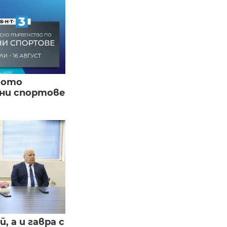
кото
вни спортове
, а и гавра с