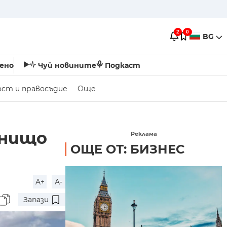
2
0
BG
ено
Чуй новините
Подкаст
ост и правосъдие
Още
 нищо
Реклама
ОЩЕ ОТ: БИЗНЕС
A+
A-
Запази