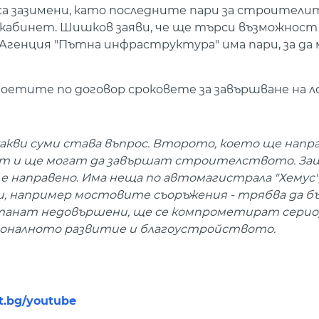
 зазимени, като последните пари за строителит
кабинет. Шишков заяви, че ще търси възможност 
генция "Пътна инфраструктура" има пари, за да 
етите по договор сроковете за завършване на лот
какви суми става въпрос. Второто, което ще направ
мат и ще могат да завършат строителството. За
 е направено. Има неща по автомагистрала "Хемус"
, например мостовите съоръжения - трябва да б
станат недовършени, ще се компрометират сериоз
ионалното развитие и благоустройството.
nt.bg/youtube