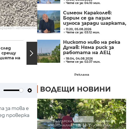
Чете се за: 04:10 мин.
подлъгват по ниската
цена
Симеон Караколев:
Борим се да пазим
износа заради шарката,
а продаваме навън
съдържат неточности.
11:20, 05.08.2026
Чете се за: 03:12 мин.
сиренето по 6 евро,
тук го купуваме по 15-
17:54, 16.08.2022
17:33,
Ниското ниво на река
18 евро
Дунав: Няма риск за
 след
Хаос с трафика на
работата на АЕЦ
я срещу
"Дунав мост": Спират
"Козлодуй"
цията на
част от тировете,...
18:04, 04.08.2026
Чете се за: 02:37 мин.
Реклама
ВОДЕЩИ НОВИНИ
ute
Settings
а за това е
ед проверка