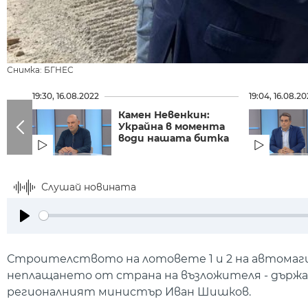
Снимка: БГНЕС
19:30, 16.08.2022
19:04, 16.08.2
Камен Невенкин:
Украйна в момента
води нашата битка
Слушай новината
Play
Строителството на лотовете 1 и 2 на автомаги
неплащането от страна на възложителя - държа
регионалният министър Иван Шишков.