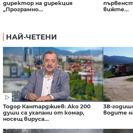
директор на дирекция
първенст
„Програмно...
вижте...
НАЙ-ЧЕТЕНИ
Тодор Кантарджиев: Ако 200
38-годиш
души са ухапани от комар,
водите н
носещ вируса...