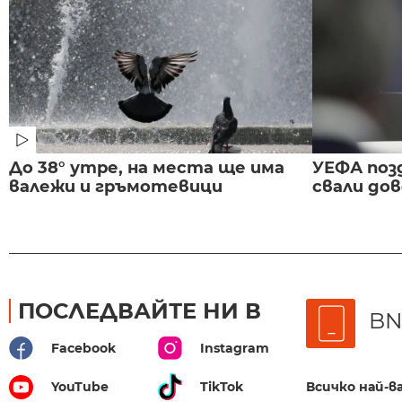
До 38° утре, на места ще има
УЕФА поз
валежи и гръмотевици
свали до
ПОСЛЕДВАЙТЕ НИ В
BN
Facebook
Instagram
Всичко най-
YouTube
TikTok