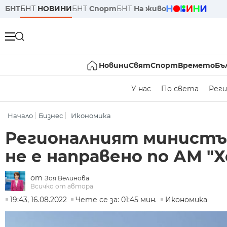
БНТ
БНТ
НОВИНИ
БНТ
Спорт
БНТ
На живо
Новини
Свят
Спорт
Времето
Бъ
У нас
По света
Реги
Начало
Бизнес
Икономика
Регионалният министър
не е направено по АМ "
от
Зоя Велинова
Всичко от автора
19:43, 16.08.2022
Чете се за: 01:45 мин.
Икономика