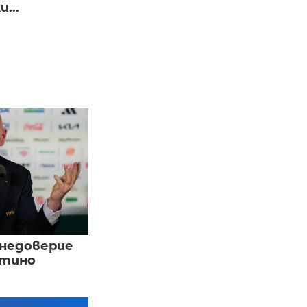
...
 недоверие
нтино