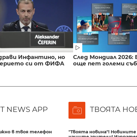
драви Инфантино, но
След Мондиал 2026: 
верието си от ФИФА
още пет големи съ
T NEWS APP
ТВОЯТА НО
важно в твоя телефон
"Твоята новина"! Новините 
нашите зрители! Изпрате