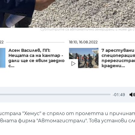
Субтитрите са автоматично генерирани и може да 
022
18:10, 16.08.2022
Асен Василев, ПП:
7 арестувани
Нещата са на кантар -
спецопераци
дали ще се явим заедно
пререгистра
с...
крадени...
-01:49
M
страла "Хемус" е спряло от пролетта и причинат
вната фирма "Автомагистрали". Това установи сл