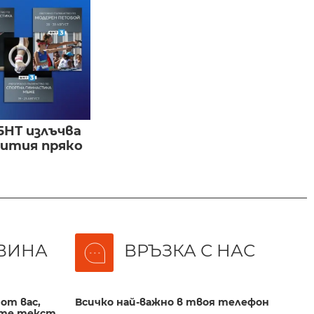
БНТ излъчва
бития пряко
ВИНА
ВРЪЗКА С НАС
от вас,
Всичко най-важно в твоя телефон
те текст,