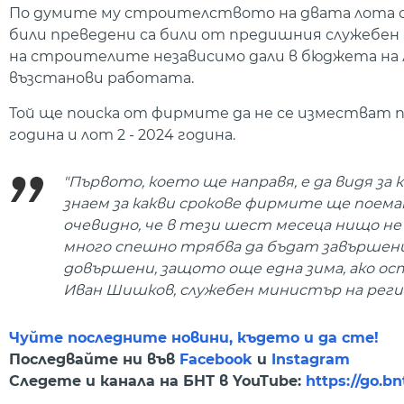
По думите му строителството на двата лота са
били преведени са били от предишния служебен 
на строителите независимо дали в бюджета на А
възстанови работата.
Той ще поиска от фирмите да не се изместват по
година и лот 2 - 2024 година.
"Първото, което ще направя, е да видя за 
знаем за какви срокове фирмите ще пое
очевидно, че в тези шест месеца нищо не
много спешно трябва да бъдат завършени
довършени, защото още една зима, ако о
Иван Шишков, служебен министър на рег
Чуйте последните новини, където и да сте!
Последвайте ни във
Facebook
и
Instagram
Следете и канала на БНТ в YouTube:
https://go.b