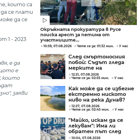
е, които са
да се плати
може да се
Окръжната прокуратура в Русе
поиска арест за петима от
 1 - 2023
участниците...
10:59, 07.08.2026
Чете се за: 01:32 мин.
У нас
След смъртоносния
побой: Съдът гледа
я, е да
мерките на
щото е
задържаните
12:21, 07.08.2026
, които
Чете се за: 02:55 мин.
У нас
тийнейджъри
ъдат
Как може да се избегне
но", заяви
екстремно ниското
ниво на река Дунав?
12:27, 07.08.2026
Чете се за: 02:45 мин.
У нас
"Майко, искам да се
лекувам": Има ли
обратен път след
фентанила
10:04, 07.08.2026