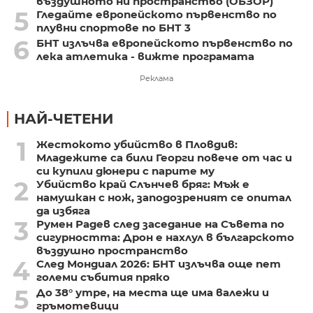
въздушното ни пространство (ОБЗОР)
5
Гледайте европейското първенство по
плувни спортове по БНТ 3
6
БНТ излъчва европейското първенство по
лека атлетика - вижте програмата
Реклама
НАЙ-ЧЕТЕНИ
1
Жестокото убийство в Пловдив:
Младежите са били Георги повече от час и
си купили дюнери с парите му
2
Убийство край Слънчев бряг: Мъж е
намушкан с нож, заподозреният се опитал
да избяга
3
Румен Радев след заседание на Съвета по
сигурността: Дрон е нахлул в българското
въздушно пространство
4
След Мондиал 2026: БНТ излъчва още пет
големи събития пряко
5
До 38° утре, на места ще има валежи и
гръмотевици