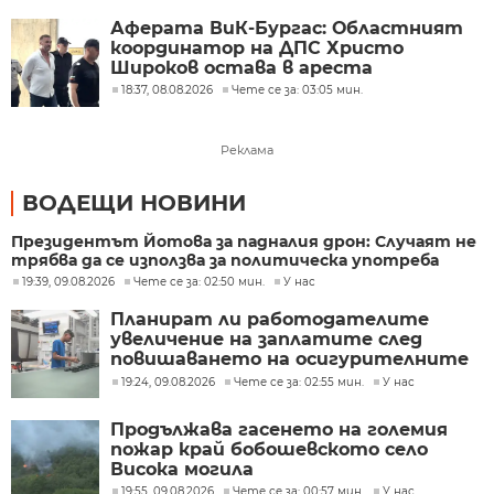
Аферата ВиК-Бургас: Областният
координатор на ДПС Христо
Широков остава в ареста
18:37, 08.08.2026
Чете се за: 03:05 мин.
Реклама
ВОДЕЩИ НОВИНИ
Президентът Йотова за падналия дрон: Случаят не
трябва да се използва за политическа употреба
19:39, 09.08.2026
Чете се за: 02:50 мин.
У нас
Планират ли работодателите
увеличение на заплатите след
повишаването на осигурителните
прагове?
19:24, 09.08.2026
Чете се за: 02:55 мин.
У нас
Продължава гасенето на големия
пожар край бобошевското село
Висока могила
19:55, 09.08.2026
Чете се за: 00:57 мин.
У нас