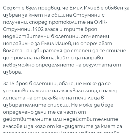
Съдът е взел предвид, че Емил Илиев е обявен за
избран за кмет на община Струмяни с
получени, според протоколите на ОИК-
Струмяни, 1402 гласа и трите броя
недействителни бюлетини, отчетени
неправилно за Емил Илиев, не опорочават
волята на избирателя до степен да се стигне
до промяна на вота, който да направи
невъзможно определянето на резултата от
избора.
За 15 броя бюлетини, обаче, не може да се
установи наличие на гласували лица, с оглед
липсата на отразяване на тези лица в
избирателните списъци. Не може да бъде
определено дали те са част от
действителните или недействителните
гласове и за кого от кандидатите за кмет са