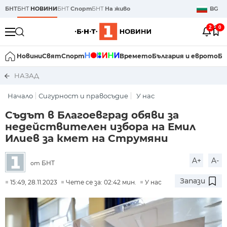
БНТ
БНТ
НОВИНИ
БНТ
Спорт
БНТ
На живо
BG
2
0
Новини
Свят
Спорт
Времето
България и еврото
Би
НАЗАД
Начало
Сигурност и правосъдие
У нас
Съдът в Благоевград обяви за
недействителен избора на Емил
Илиев за кмет на Струмяни
A+
A-
БНТ
от
Запази
15:49, 28.11.2023
Чете се за: 02:42 мин.
У нас