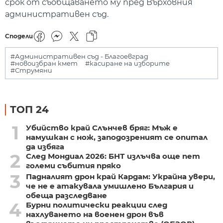
срок от съобщаването му пред Върховния
административен съд.
Сподели
#Административен съд - Благоевград
#новоизбран кмет
#касиране на изборите
#Струмяни
ТОП 24
1
Убийство край Слънчев бряг: Мъж е
намушкан с нож, заподозреният се опитал
да избяга
2
След Мондиал 2026: БНТ излъчва още пет
големи събития пряко
3
Падналият дрон край Кардам: Украйна увери,
че не е атакувала умишлено България и
обеща разследване
4
Бурни политически реакции след
нахлуването на военен дрон във