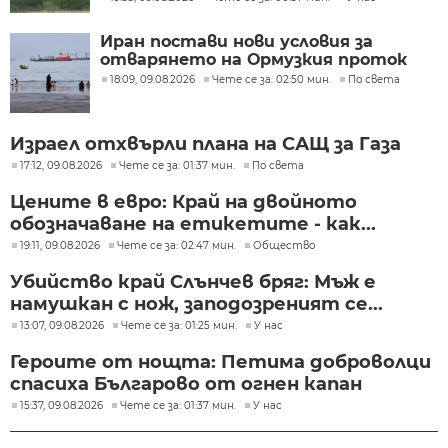
Иран постави нови условия за
отварянето на Ормузкия проток
18:09, 09.08.2026
Чете се за: 02:50 мин.
По света
Израел отхвърли плана на САЩ за Газа
17:12, 09.08.2026
Чете се за: 01:37 мин.
По света
Цените в евро: Край на двойното
обозначаване на етикетите - как...
19:11, 09.08.2026
Чете се за: 02:47 мин.
Общество
Убийство край Слънчев бряг: Мъж е
намушкан с нож, заподозреният се...
13:07, 09.08.2026
Чете се за: 01:25 мин.
У нас
Героите от нощта: Петима доброволци
спасиха Българово от огнен капан
15:37, 09.08.2026
Чете се за: 01:37 мин.
У нас