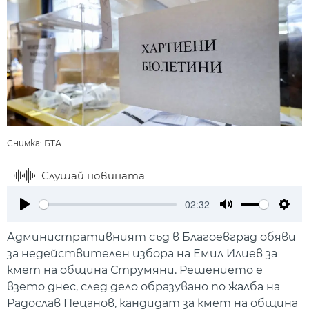
Снимка: БТА
Слушай новината
-02:32
Play
Mute
Setti
Административният съд в Благоевград обяви
за недействителен избора на Емил Илиев за
кмет на община Струмяни. Решението е
взето днес, след дело образувано по жалба на
Радослав Пецанов, кандидат за кмет на община