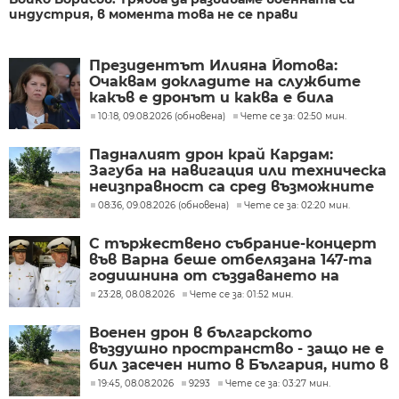
индустрия, в момента това не се прави
Президентът Илияна Йотова:
Очаквам докладите на службите
какъв е дронът и каква е била
неговата роля
10:18, 09.08.2026 (обновена)
Чете се за: 02:50 мин.
Падналият дрон край Кардам:
Загуба на навигация или техническа
неизправност са сред възможните
причини
08:36, 09.08.2026 (обновена)
Чете се за: 02:20 мин.
С тържествено събрание-концерт
във Варна беше отбелязана 147-та
годишнина от създаването на
Военноморските сили
23:28, 08.08.2026
Чете се за: 01:52 мин.
Военен дрон в българското
въздушно пространство - защо не е
бил засечен нито в България, нито в
Румъния?
19:45, 08.08.2026
9293
Чете се за: 03:27 мин.