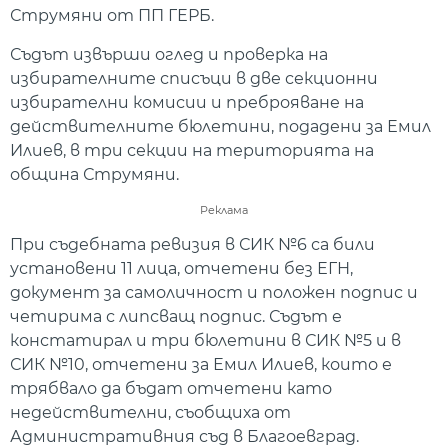
Струмяни от ПП ГЕРБ.
Съдът извърши оглед и проверка на
избирателните списъци в две секционни
избирателни комисии и преброяване на
действителните бюлетини, подадени за Емил
Илиев, в три секции на територията на
община Струмяни.
Реклама
При съдебната ревизия в СИК №6 са били
установени 11 лица, отчетени без ЕГН,
документ за самоличност и положен подпис и
четирима с липсващ подпис. Съдът е
констатирал и три бюлетини в СИК №5 и в
СИК №10, отчетени за Емил Илиев, които е
трябвало да бъдат отчетени като
недействителни, съобщиха от
Административния съд в Благоевград.