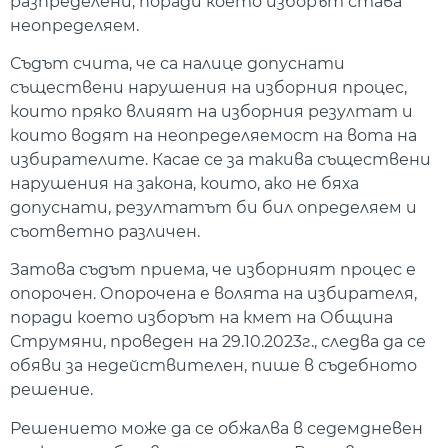
разпределени, поради което изборът става
неопределяем.
Съдът счита, че са налице допуснати
съществени нарушения на изборния процес,
които пряко влияят на изборния резултат и
които водят на неопределяемост на вота на
избирателите. Касае се за такива съществени
нарушения на закона, които, ако не бяха
допуснати, резултатът би бил определяем и
съответно различен.
Затова съдът приема, че изборният процес е
опорочен. Опорочена е волята на избирателя,
поради което изборът на кмет на Община
Струмяни, проведен на 29.10.2023г., следва да се
обяви за недействителен, пише в съдебното
решение.
Решението може да се обжалва в седемдневен