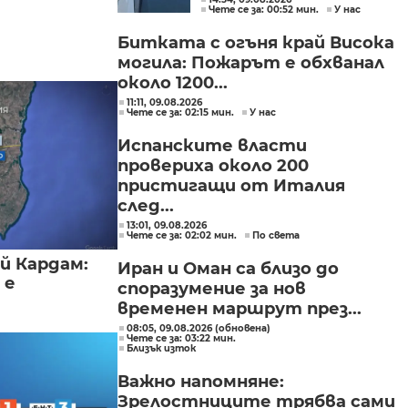
Чете се за: 00:52 мин.
У нас
Битката с огъня край Висока
могила: Пожарът е обхванал
около 1200...
11:11, 09.08.2026
Чете се за: 02:15 мин.
У нас
Испанските власти
провериха около 200
пристигащи от Италия
след...
13:01, 09.08.2026
Чете се за: 02:02 мин.
По света
й Кардам:
Иран и Оман са близо до
 е
споразумение за нов
временен маршрут през...
08:05, 09.08.2026 (обновена)
Чете се за: 03:22 мин.
Близък изток
Важно напомняне:
Зрелостниците трябва сами