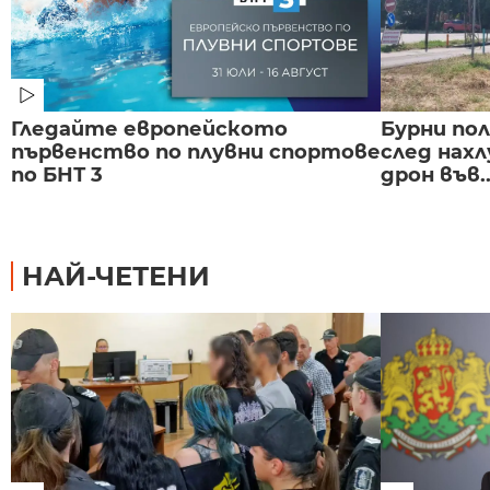
Гледайте европейското
Бурни по
първенство по плувни спортове
след нах
по БНТ 3
дрон във..
НАЙ-ЧЕТЕНИ