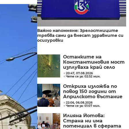
Важно напомняне: Зрелостниците
трябва сами да внесат здравните си
осигуровки
Останките на
Константиновия мост
изплуваха край село
Гиген
20:47, 07.08.2026
Чете се за: 02:52 мин.
Откриха изложба по
повод 150 години от
Априлското въстание
в Обсерваторията в
22:06, 06.08.2026
Чете се за: 01:07 мин.
Рожен
Илияна Йотова:
Страна ни има
потенциал в сферата