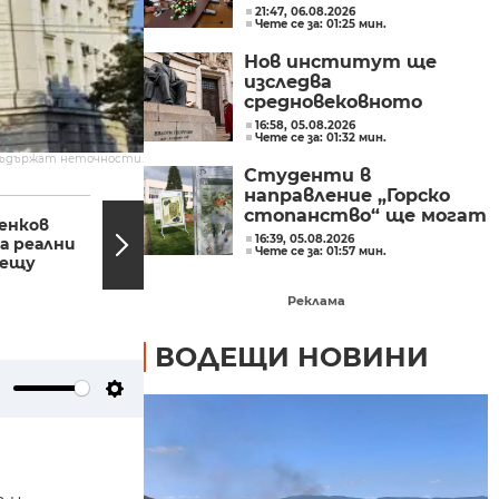
на изкуствения
21:47, 06.08.2026
Чете се за: 01:25 мин.
интелект и бизнесът
забелязва тези
Нов институт ще
перспективи
изследва
средновековното
културно наследство
16:58, 05.08.2026
Чете се за: 01:32 мин.
на Балканите
съдържат неточности.
Студенти в
направление „Горско
08:18, 25.11.2023
22:58,
стопанство“ ще могат
енков
Опасно време: Червен
да се обучават в Бургас
16:39, 05.08.2026
а реални
код в 6 области,
Чете се за: 01:57 мин.
рещу
очаква се 30 см сняг
Реклама
ВОДЕЩИ НОВИНИ
ute
Settings