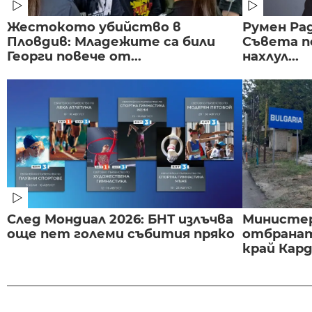
Жестокото убийство в
Румен Рад
Пловдив: Младежите са били
Съвета п
Георги повече от...
нахлул...
След Мондиал 2026: БНТ излъчва
Министе
още пет големи събития пряко
отбранат
край Карда