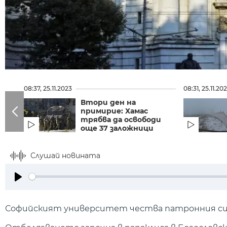
08:37, 25.11.2023
08:31, 25.11.20
Втори ден на
примирие: Хамас
трябва да освободи
още 37 заложници
Слушай новината
Play
Софийският университет чества патронния си 