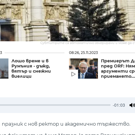
Субтитрите са автоматично генерирани и може да 
23
08:26, 25.11.2023
Лошо време и в
Премиерът Д
Румъния - дъжд,
пред ORF: Ням
вятър и снежни
аргументи с
виелици
приемането...
-01:03
M
празник с нов ректор и академично тържество.