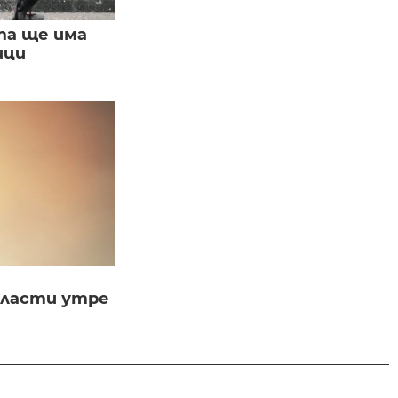
та ще има
ици
бласти утре