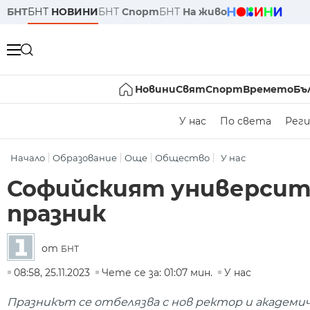
БНТ
БНТ
НОВИНИ
БНТ
Спорт
БНТ
На живо
Новини
Свят
Спорт
Времето
Бъ
У нас
По света
Реги
Начало
Образование
Още
Общество
У нас
Софийският университ
празник
от
БНТ
08:58, 25.11.2023
Чете се за: 01:07 мин.
У нас
Празникът се отбелязва с нов ректор и академ