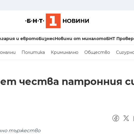
лгария и еврото
Бизнес
Новини от миналото
БНТ Провер
онални
Политика
Криминално
Общество
Сигурн
ет чества патронния с
ично тържество