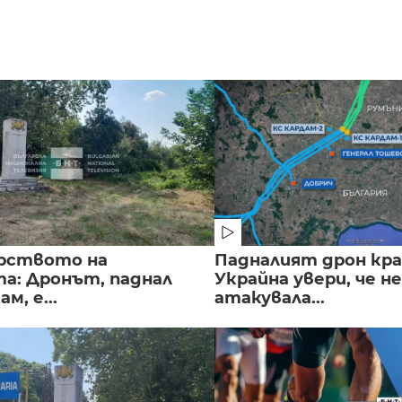
рството на
Падналият дрон кра
а: Дронът, паднал
Украйна увери, че не
м, е...
атакувала...