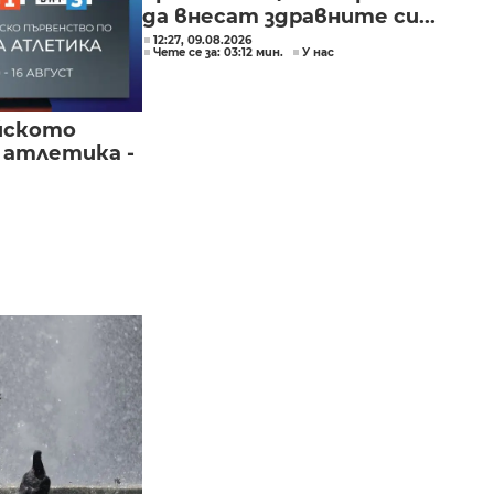
да внесат здравните си...
12:27, 09.08.2026
Чете се за: 03:12 мин.
У нас
йското
 атлетика -