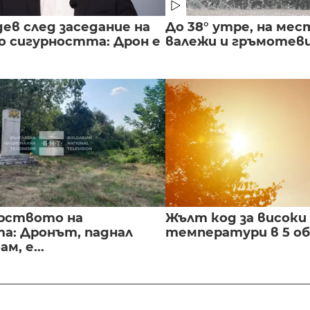
ев след заседание на
До 38° утре, на мес
о сигурността: Дрон е
валежи и гръмотев
рството на
Жълт код за високи
а: Дронът, паднал
температури в 5 о
м, е...