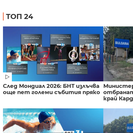
ТОП 24
След Мондиал 2026: БНТ излъчва
Министе
още пет големи събития пряко
отбранат
край Карда