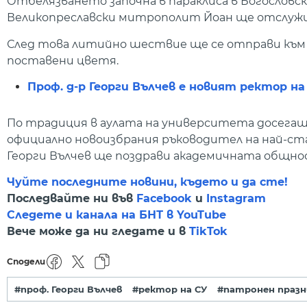
Отбелязването започна в параклиса в Богослов
Великопреславски митрополит Йоан ще отслужи
След това литийно шествие ще се отправи към 
поставени цветя.
Проф. д-р Георги Вълчев е новият ректор 
По традиция в аулата на университета досега
официално новоизбрания ръководител на най-ста
Георги Вълчев ще поздрави академичната общнос
Чуйте последните новини, където и да сте!
Последвайте ни във
Facebook
и
Instagram
Следете и канала на БНТ в YouTube
Вече може да ни гледате и в
TikTok
Сподели
#проф. Георги Вълчев
#ректор на СУ
#патронен празн