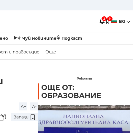
2
0
BG
ено
Чуй новините
Подкаст
ост и правосъдие
Още
и
Реклама
ОЩЕ ОТ:
ОБРАЗОВАНИЕ
A+
A-
Запази