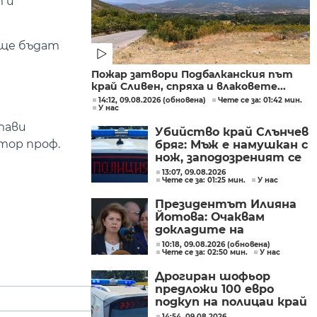
т и
 ще бъдат
Пожар затвори Подбалканския път
край Сливен, спряха и влаковете...
14:12, 09.08.2026 (обновена)
Чете се за: 01:42 мин.
У нас
тави
Убийство край Слънчев
тор проф.
бряг: Мъж е намушкан с
нож, заподозреният се
опитал да избяга
13:07, 09.08.2026
Чете се за: 01:25 мин.
У нас
Президентът Илияна
Йотова: Очаквам
докладите на
службите какъв е
10:18, 09.08.2026 (обновена)
Чете се за: 02:50 мин.
У нас
дронът и каква е била
неговата роля
Дрогиран шофьор
предложи 100 евро
подкуп на полицаи край
Поморие
14:54, 09.08.2026