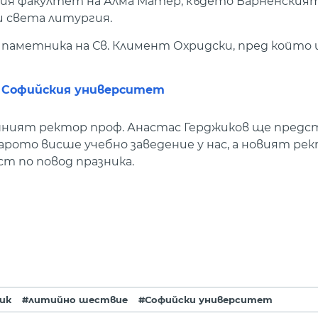
ския факултет на Алма Матер, където Варненския
 света литургия.
паметника на Св. Климент Охридски, пред който
на Софийския университет
шният ректор проф. Анастас Герджиков ще предс
рото висше учебно заведение у нас, а новият рек
т по повод празника.
ик
#литийно шествие
#Софийски университет