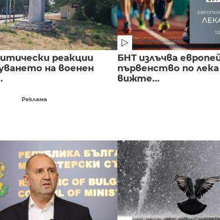
литически реакции
БНТ излъчва европе
луването на военен
първенство по лека
.
вижте...
Реклама