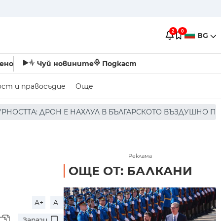
2
0
BG
ено
Чуй новините
Подкаст
ост и правосъдие
Още
УЛ В БЪЛГАРСКОТО ВЪЗДУШНО ПРОСТРАНСТВО * * * НЯМА
Реклама
ОЩЕ ОТ: БАЛКАНИ
A+
A-
Запази