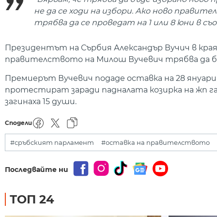
не да се ходи на избори. Ако ново правит
трябва да се проведат на 1 или 8 юни в съ
Президентът на Сърбия Александър Вучич в края
правителството на Милош Вучевич трябва да бъ
Премиерът Вучевич подаде оставка на 28 януари
протестират заради падналата козирка на жп га
загинаха 15 души.
Сподели
#сръбският парламент
#оставка на правителството
Последвайте ни
ТОП 24