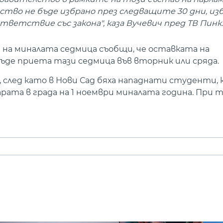
елство не бъде избрано през следващите 30 дни, и
ответствие със закона", каза Вучевич пред ТВ Пинк.
 на миналата седмица съобщи, че оставката на
де приета тази седмица във вторник или сряда.
, след като в Нови Сад бяха нападнати студенти,
рата в града на 1 ноември миналата година. При