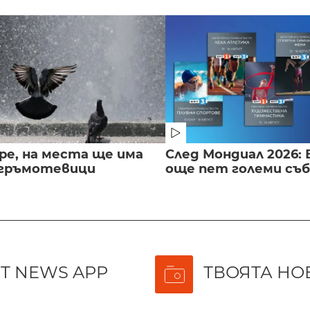
ре, на места ще има
След Мондиал 2026: 
 гръмотевици
още пет големи съ
T NEWS APP
ТВОЯТА НО