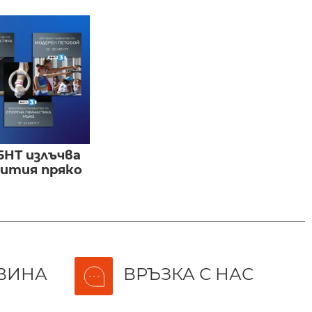
БНТ излъчва
бития пряко
ВИНА
ВРЪЗКА С НАС