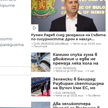
зборите
Румен Радев след заседание на Съвета
 които
по сигурността: Дрон е нахлул...
12:09, 08.08.2026 (обновена)
Чете се за: 04:00 мин.
 трагедията
Политика
Камион спука гума в
движение и едва не
премаза лека кола на
Подбалканския път
12:00, 08.08.2026
Чете се за: 01:07 мин.
У нас
(СНИМКИ)
Зеленски в Белград:
Разбирам скептицизма
на Вучич към ЕС, но
Украйна е във война и
15:22, 08.08.2026
Чете се за: 05:35 мин.
По света
няма време за
скептицизъм
Два хеликоптера