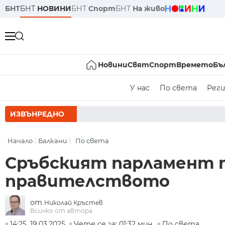
БНТ
БНТ
НОВИНИ
БНТ
Спорт
БНТ
На живо
Новини
Свят
Спорт
Времето
Бъ
У нас
По света
Реги
ИЗВЪНРЕДНО
РУМЕН РАДЕВ СЛЕД
Начало
Балкани
По света
Сръбският парламент 
правителството
от
Николай Кръстев
Всичко от автора
14:25, 19.03.2025
Чете се за: 01:32 мин.
По света