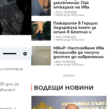
заключение: Пак
отказаха на Ива
Михайлова да се лекува
20:22, 07.08.2026
Чете се за: 03:42 мин.
в България
Пожарите в Гърция:
Задържаха кмет за
огъня в Беотия и
Атика
19:52, 07.08.2026
Чете се за: 00:42 мин.
МВнР: Настояваме Ива
Михаилова да получи
достъп до навременна
ute
Settings
и адекватна
18:51, 07.08.2026
Чете се за: 02:05 мин.
медицинска грижа
 и почтена
Реклама
30 дни за
ВОДЕЩИ НОВИНИ
кабинет
ента, а