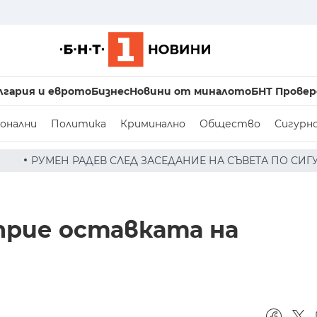
лгария и еврото
Бизнес
Новини от миналото
БНТ Провер
онални
Политика
Криминално
Общество
Сигурн
 ЗАСЕДАНИЕ НА СЪВЕТА ПО СИГУРНОСТТА: ДРОН Е НАХЛ
прие оставката на