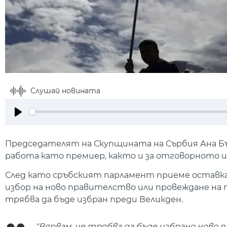
Слушай новината
Play
Председателят на Скупщината на Сърбия Ана Бъ
работа като премиер, както и за отговорното и
След като сръбският парламент приеме оставкат
избор на ново правителство или провеждане на п
трябва да бъде избран преди Великден.
"Вярвам, че трябва да бъде избрано ново