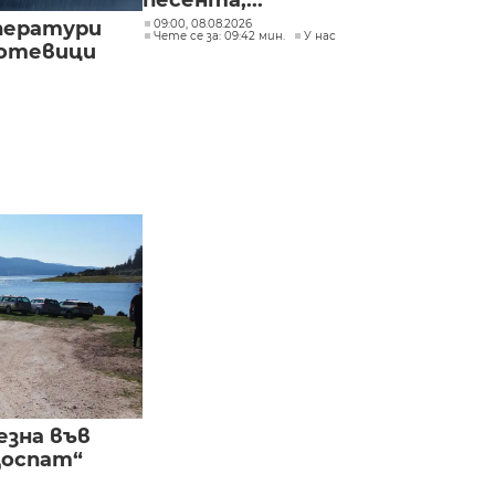
песента,...
ператури
09:00, 08.08.2026
Чете се за: 09:42 мин.
У нас
мотевици
езна във
Доспат“