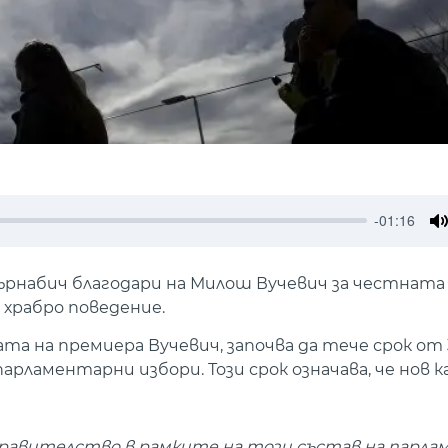
-01:16
M
рнабич благодари на Милош Вучевич за честната
 храбро поведение.
а на премиера Вучевич, започва да тече срок от 
арламентарни избори. Този срок означава, че нов 
 правителство в рамките на този състав на парлам