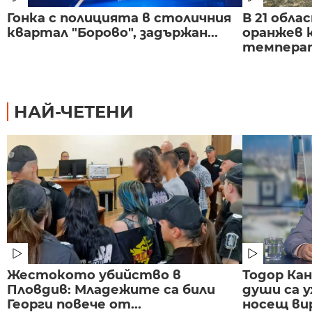
Гонка с полицията в столичния
В 21 обла
квартал "Борово", задържан...
оранжев к
темпера
НАЙ-ЧЕТЕНИ
Жестокото убийство в
Тодор Ка
Пловдив: Младежите са били
души са у
Георги повече от...
носещ вир