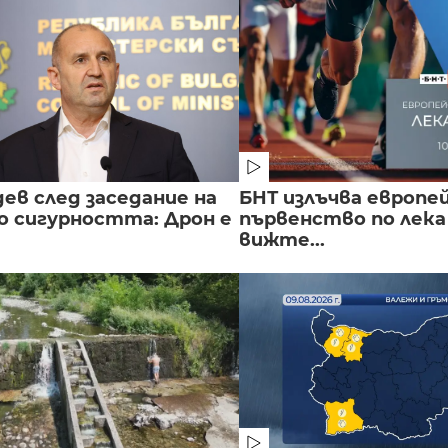
ев след заседание на
БНТ излъчва европе
о сигурността: Дрон е
първенство по лека
вижте...