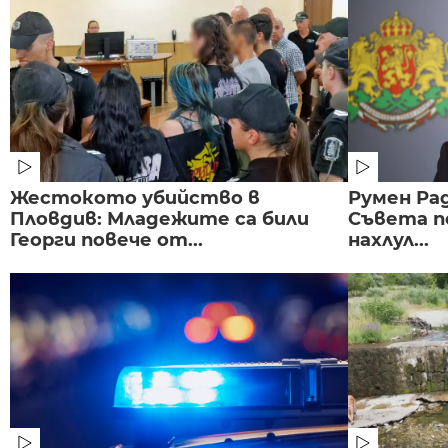
Жестокото убийство в
Румен Рад
Пловдив: Младежите са били
Съвета п
Георги повече от...
нахлул...