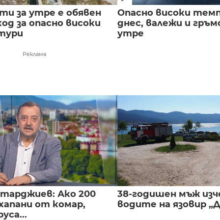
сти за утре е обявен
Опасно високи тем
од за опасно високи
днес, валежи и гръ
тури
утре
Реклама
нтарджиев: Ако 200
38-годишен мъж изч
хапани от комар,
водите на язовир „
уса...