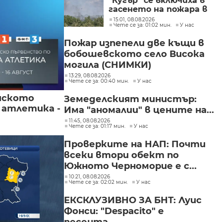
"Кугър" се включиха в
гасенето на пожара в
Асеновградско
15:01, 08.08.2026
Чете се за: 01:02 мин.
У нас
(СНИМКИ)
Пожар изпепели две къщи в
бобошевското село Висока
могила (СНИМКИ)
13:29, 08.08.2026
Чете се за: 00:40 мин.
У нас
йското
Земеделският министър:
 атлетика -
Има "аномалии" в цените на...
11:45, 08.08.2026
Чете се за: 01:17 мин.
У нас
Проверките на НАП: Почти
всеки втори обект по
Южното Черноморие е с...
10:21, 08.08.2026
Чете се за: 02:02 мин.
У нас
ЕКСКЛУЗИВНО ЗА БНТ: Луис
Фонси: "Despacito" е