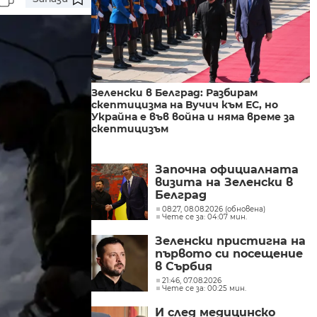
Зеленски в Белград: Разбирам
скептицизма на Вучич към ЕС, но
Украйна е във война и няма време за
скептицизъм
Започна официалната
визита на Зеленски в
Белград
08:27, 08.08.2026 (обновена)
Чете се за: 04:07 мин.
Зеленски пристигна на
първото си посещение
в Сърбия
21:46, 07.08.2026
Чете се за: 00:25 мин.
И след медицинско